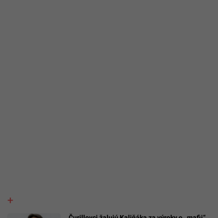
Čurillovci žalujú Kaliňáka za výroky o „mafii“.