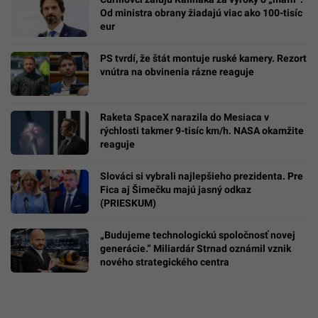
Od ministra obrany žiadajú viac ako 100-tisíc
eur
PS tvrdí, že štát montuje ruské kamery. Rezort
vnútra na obvinenia rázne reaguje
Raketa SpaceX narazila do Mesiaca v
rýchlosti takmer 9-tisíc km/h. NASA okamžite
reaguje
Slováci si vybrali najlepšieho prezidenta. Pre
Fica aj Šimečku majú jasný odkaz
(PRIESKUM)
„Budujeme technologickú spoločnosť novej
generácie.“ Miliardár Strnad oznámil vznik
nového strategického centra