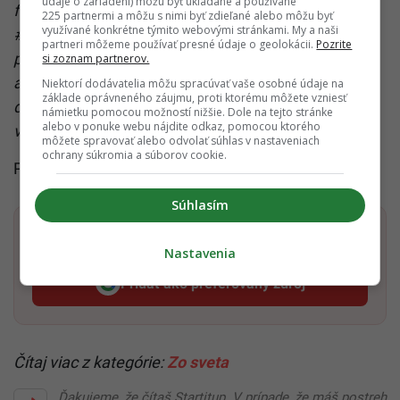
údaje o zariadení) môžu byť ukladané a používané
fotografií Oleny Zelenskej spustila flashmob
225 partnermi a môžu s nimi byť zdieľané alebo môžu byť
využívané konkrétne týmito webovými stránkami. My a naši
#SitLikeAGirl, v ktorom mnohé ženy napodobňujú
partneri môžeme používať presné údaje o geolokácii.
Pozrite
pózu pani Zelenskej a okrem iného takto poukazujú
si zoznam partnerov.
aj na nezmyselnosť noriem správania, ktorých
Niektorí dodávatelia môžu spracúvať vaše osobné údaje na
základe oprávneného záujmu, proti ktorému môžete vzniesť
dodržiavania sa od žien a dievčat očakáva a
námietku pomocou možností nižšie. Dole na tejto stránke
alebo v ponuke webu nájdite odkaz, pomocou ktorého
vyžaduje,“
vyjadrila na svojej sociálnej sieti Kolíková.
môžete spravovať alebo odvolať súhlas v nastaveniach
ochrany súkromia a súborov cookie.
Podobnými slovami sa vyjadrila aj Bittó Cigániková.
Súhlasím
Dostaň Startitup do svojich Google odporúčaní
Nastavenia
Pridať ako preferovaný zdroj
Startitup, odkaz sa otvorí v n
Čítaj viac z kategórie:
Zo sveta
Ďakujeme, že čítaš Startitup. V prípade, že máš postreh