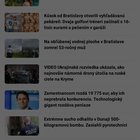
Kúsok od Bratislavy otvorili vyhľadávanú
pekáreň: Dvaja golfoví tréneri začínali s 16-
tisíc eurami a pečením v garáži
Na obľúbenej vodnej ploche v Bratislave
zomrel 53-ročný muž
VIDEO Ukrajinská rozviedka ukázala, ako
najnovšie námorné drony útočia na ruské
ciele na Kryme
Zamestnancom rozdá 19 775 eur, aby ich
neprebrala konkurencia. Technologický
gigant rozdáva peniaze
Extrémne sucho odhalilo v Dunaji 500-
kilogramovú bombu. Zasiahli pyrotechnici