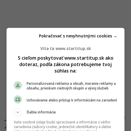
Pokračovať s nevyhnutnými cookies →
Víta ťa www.startitup.sk
S cieľom poskytovať www.startitup.sk ako
doteraz, podľa zákona potrebujeme tvoj
súhlas na:
Personalizovaná reklama a obsah, meranie reklamy a
obsahu, prieskum cieľových skupín a vývoj služieb
Uchovávanie alebo prístup k informáciám na zariadení
Ďalšie informácie
„Je mi sympatická aktivita ukrajinskej novinárky Zoji
Vaše osobné údaje budú spracúvané a informácie z vášho
Zvyňackivskej, ktorá v nadväznosti na kritiku
zariadenia (súbory cookie, jedinečné identifikátory a ďalšie