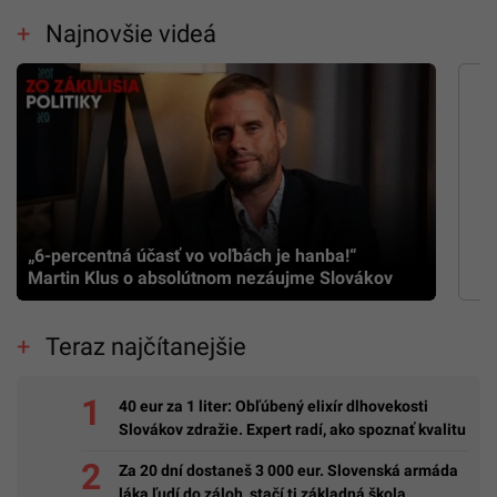
Najnovšie videá
„6-percentná účasť vo voľbách je hanba!“
Martin Klus o absolútnom nezáujme Slovákov
Teraz najčítanejšie
40 eur za 1 liter: Obľúbený elixír dlhovekosti
Slovákov zdražie. Expert radí, ako spoznať kvalitu
Za 20 dní dostaneš 3 000 eur. Slovenská armáda
láka ľudí do záloh, stačí ti základná škola