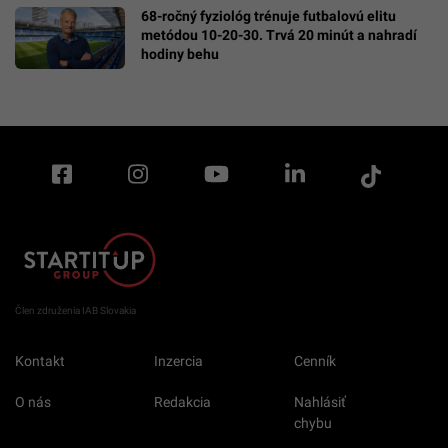
68-ročný fyziológ trénuje futbalovú elitu
metódou 10-20-30. Trvá 20 minút a nahradí
hodiny behu
Člen združenia IAB Slovakia
Kontakt
Inzercia
Cenník
O nás
Redakcia
Nahlásiť
chybu