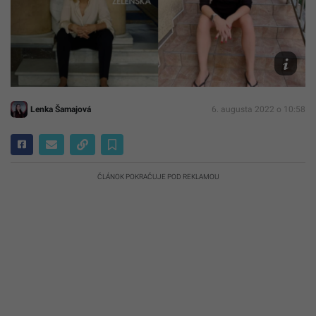
Instagr
Facebook
Janka
Bittó
Cigániko
Lenka Šamajová
6. augusta 2022 o 10:58
ČLÁNOK POKRAČUJE POD REKLAMOU