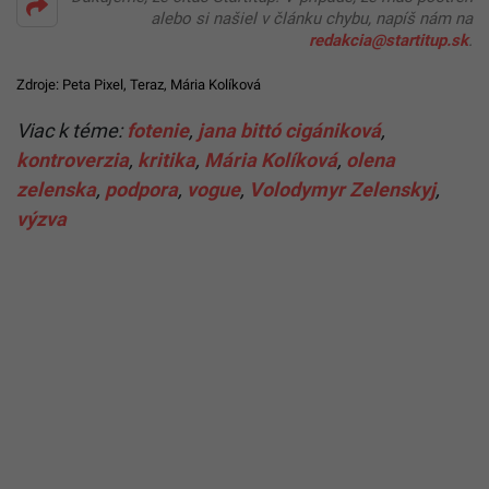
alebo si našiel v článku chybu, napíš nám na
redakcia@startitup.sk
.
Zdroje:
Peta Pixel
,
Teraz
,
Mária Kolíková
Viac k téme:
fotenie
,
jana bittó cigániková
,
kontroverzia
,
kritika
,
Mária Kolíková
,
olena
zelenska
,
podpora
,
vogue
,
Volodymyr Zelenskyj
,
výzva