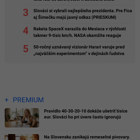
Slováci si vybrali najlepšieho prezidenta. Pre Fica
aj Šimečku majú jasný odkaz (PRIESKUM)
Raketa SpaceX narazila do Mesiaca v rýchlosti
takmer 9-tisíc km/h. NASA okamžite reaguje
50-ročný uznávaný vizionár Harari varuje pred
„najväčším experimentom“ v dejinách ľudstva
PREMIUM
Pravidlo 40-30-20-10 dokáže ušetriť tisíce
eur. Slováci ho pri úvere často ignorujú
Na Slovensku zanikajú remeselné pivovary.