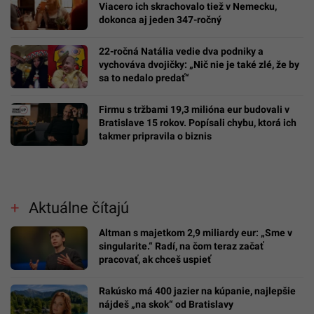
Viacero ich skrachovalo tiež v Nemecku,
dokonca aj jeden 347-ročný
22-ročná Natália vedie dva podniky a
vychováva dvojičky: „Nič nie je také zlé, že by
sa to nedalo predať“
Firmu s tržbami 19,3 milióna eur budovali v
Bratislave 15 rokov. Popísali chybu, ktorá ich
takmer pripravila o biznis
Aktuálne čítajú
Altman s majetkom 2,9 miliardy eur: „Sme v
singularite.“ Radí, na čom teraz začať
pracovať, ak chceš uspieť
Rakúsko má 400 jazier na kúpanie, najlepšie
nájdeš „na skok“ od Bratislavy