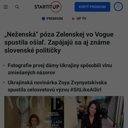
KÚPIŤ PREMIUM
PREMIUM
UP TV
„Neženská“ póza Zelenskej vo Vogue
spustila ošiaľ. Zapájajú sa aj známe
slovenské političky
Fotografie prvej dámy Ukrajiny spôsobili vlnu
zmiešaných názorov
Ukrajinská novinárka Zoya Zvynyatskivska
spustila celosvetovú výzvu #SitLikeAGirl