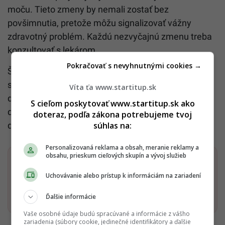
moču. Tieto zmeny by nemali zostať bez
povšimnutia, pretože môžu signalizovať vážny
zdravotný problém. Každú nezvyčajnú zmenu treba
konzultovať s lekárom.
Pokračovať s nevyhnutnými cookies →
Štatistiky o prežití pacientov s rakovinou žlčníka nie
sú povzbudivé. Z celkového počtu
Víta ťa www.startitup.sk
diagnostikovaných pacientov prežije dlhšie ako
S cieľom poskytovať www.startitup.sk ako
desať rokov len každý šiesty pacient. Preto je
doteraz, podľa zákona potrebujeme tvoj
súhlas na:
dôležité zachytiť ochorenie včas.
Personalizovaná reklama a obsah, meranie reklamy a
obsahu, prieskum cieľových skupín a vývoj služieb
Dostaň Startitup do svojich Google odporúčaní
Uchovávanie alebo prístup k informáciám na zariadení
Pridať ako preferovaný zdroj
Startitup, odkaz sa otvorí v n
Ďalšie informácie
Vaše osobné údaje budú spracúvané a informácie z vášho
zariadenia (súbory cookie, jedinečné identifikátory a ďalšie