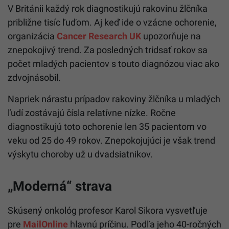
V Británii každý rok diagnostikujú rakovinu žlčníka
približne tisíc ľuďom. Aj keď ide o vzácne ochorenie,
organizácia
Cancer Research UK
upozorňuje na
znepokojivý trend. Za posledných tridsať rokov sa
počet mladých pacientov s touto diagnózou viac ako
zdvojnásobil.
Napriek nárastu prípadov rakoviny žlčníka u mladých
ľudí zostávajú čísla relatívne nízke. Ročne
diagnostikujú toto ochorenie len 35 pacientom vo
veku od 25 do 49 rokov. Znepokojujúci je však trend
výskytu choroby už u dvadsiatnikov.
„Moderná“ strava
Skúsený onkológ profesor Karol Sikora vysvetľuje
pre
MailOnline
hlavnú príčinu. Podľa jeho 40-ročných