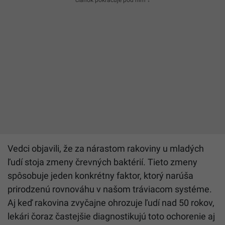
článok pokračuje pod ním ↓
Vedci objavili, že za nárastom rakoviny u mladých
ľudí stoja zmeny črevných baktérií. Tieto zmeny
spôsobuje jeden konkrétny faktor, ktorý narúša
prirodzenú rovnováhu v našom tráviacom systéme.
Aj keď rakovina zvyčajne ohrozuje ľudí nad 50 rokov,
lekári čoraz častejšie diagnostikujú toto ochorenie aj