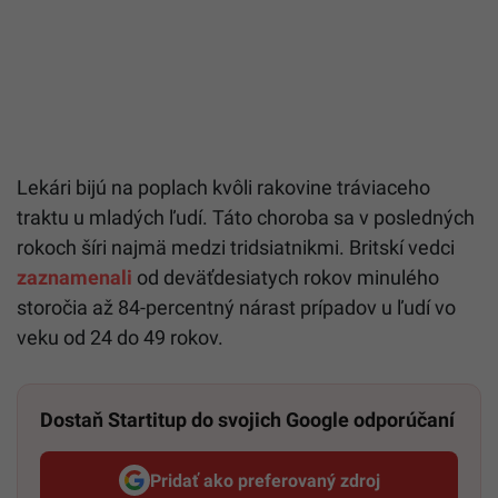
Lekári bijú na poplach kvôli rakovine tráviaceho
traktu u mladých ľudí. Táto choroba sa v posledných
rokoch šíri najmä medzi tridsiatnikmi. Britskí vedci
zaznamenali
od deväťdesiatych rokov minulého
storočia až 84-percentný nárast prípadov u ľudí vo
veku od 24 do 49 rokov.
Dostaň Startitup do svojich Google odporúčaní
Pridať ako preferovaný zdroj
Startitup, odkaz sa otvorí v n