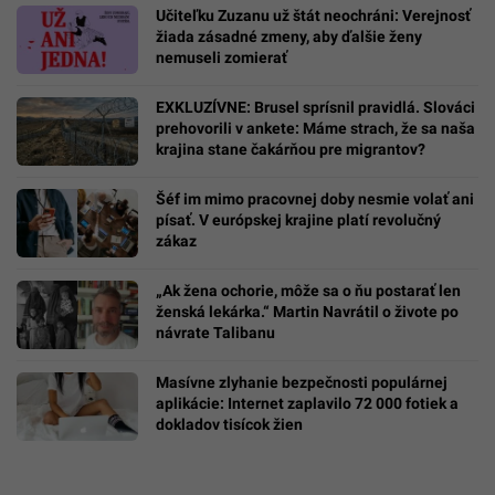
Učiteľku Zuzanu už štát neochráni: Verejnosť
žiada zásadné zmeny, aby ďalšie ženy
nemuseli zomierať
EXKLUZÍVNE: Brusel sprísnil pravidlá. Slováci
prehovorili v ankete: Máme strach, že sa naša
krajina stane čakárňou pre migrantov?
Šéf im mimo pracovnej doby nesmie volať ani
písať. V európskej krajine platí revolučný
zákaz
„Ak žena ochorie, môže sa o ňu postarať len
ženská lekárka.“ Martin Navrátil o živote po
návrate Talibanu
Masívne zlyhanie bezpečnosti populárnej
aplikácie: Internet zaplavilo 72 000 fotiek a
dokladov tisícok žien