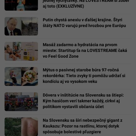
jednej vychytávky: Na LOVESTREAM si zober
aj toto (EXKLUZÍVNE)
Putin chystá anexiu v ďalšej krajine. Štyri
štáty NATO varujú pred hrozbou pre Európu
Masáž zadarmo a hydratácia na prvom
mieste: Startitup ťa na LOVESTREAME čaká
vo Feel Good Zone
Mýtus o pasívnej starobe búra 97-ročná
rekordérka: Tieto zvyky ti pomôžu udržať si
kondíciu aj vo vysokom veku
Dôvera v inštitúcie na Slovensku sa štiepi:
Kým hasičom verí takmer každý, cirkvi aj
politikom vystavili občania účet
Na Slovensku sa šíri nebezpečný gigant z
Kaukazu: Pozor na rastlinu, ktorej dotyk
spôsobuje bolestivé pľuzgiere