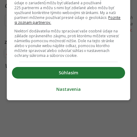
údaje o zariadení) môžu byť ukladané a používané
Čítaj viac z kategórie:
Zaujímavosti
225 partnermi a môžu s nimi byť zdieľané alebo môžu byť
využívané konkrétne týmito webovými stránkami. My a naši
partneri môžeme používať presné údaje o geolokácii.
Pozrite
Ďakujeme, že čítaš Startitup. V prípade, že máš postreh
si zoznam partnerov.
alebo si našiel v článku chybu, napíš nám na
redakcia@startitup.sk
.
Niektorí dodávatelia môžu spracúvať vaše osobné údaje na
základe oprávneného záujmu, proti ktorému môžete vzniesť
námietku pomocou možností nižšie. Dole na tejto stránke
Zdroje:
NIH
,
Cancer Research UK
,
MailOnline
alebo v ponuke webu nájdite odkaz, pomocou ktorého
môžete spravovať alebo odvolať súhlas v nastaveniach
Štúdie, prieskumy a analýzy
ochrany súkromia a súborov cookie.
Viac k téme:
rakovina
,
rakovina u mladych
Súhlasím
Nastavenia