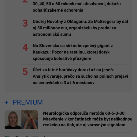
30, 40, 50 a 60 rokoch mal absolvovať, dokážu
odhaliť zákerné ochorenia
Ondřej Novotný z Oktagonu. Za McGregora by dal
aj 50 miliónov eur, organizáciu by predal za
astronomickú sumu
Na Slovensku sa šíri nebezpečný gigant z
Kaukazu: Pozor na rastlinu, ktorej dotyk
spôsobuje bolestivé pľuzgiere
Účet za letné horúčavy dorazí až na jeseň:
Analytik varuje, prečo sa sucho na poliach prejaví
na cenovkách o 3 až 6 mesiacov
PREMIUM
Neurologička odporúča metódu 60-5-3-30:
Mravčenie v končatinách môže byť neškodnou
reakciou na tlak, ale aj varovným signálom