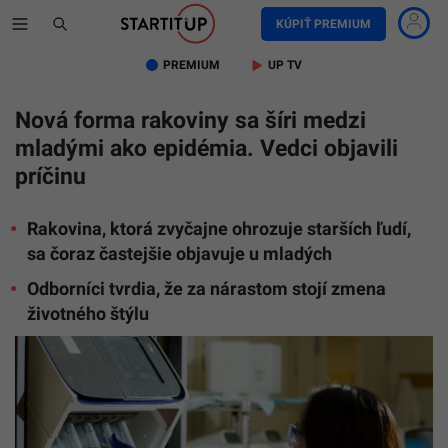
KÚPIŤ PREMIUM
PREMIUM
UP TV
Nová forma rakoviny sa šíri medzi
mladými ako epidémia. Vedci objavili
príčinu
Rakovina, ktorá zvyčajne ohrozuje starších ľudí,
sa čoraz častejšie objavuje u mladých
Odborníci tvrdia, že za nárastom stojí zmena
životného štýlu