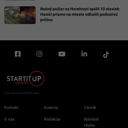
Nočný požiar na Horehroní spálil 10 stavieb:
Hasiči priamo na mieste odhalili podozrivú
príčinu
Člen združenia IAB Slovakia
Kontakt
Inzercia
Cenník
O nás
Redakcia
Nahlásiť
chybu