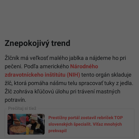
Znepokojivý trend
Žlčník má veľkosť malého jablka a nájdeme ho pri
pečeni. Podľa amerického
Národného
zdravotníckeho inštitútu (NIH)
tento orgán skladuje
žlč, ktorá pomáha nášmu telu spracovať tuky z jedla.
Žlč zohráva kľúčovú úlohu pri trávení mastných
potravín.
Prestížny portál zostavil rebríček TOP
slovenských špecialít. Víťaz mnohých
prekvapil