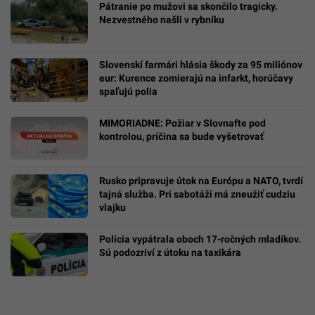
Pátranie po mužovi sa skončilo tragicky.
Nezvestného našli v rybníku
Slovenskí farmári hlásia škody za 95 miliónov
eur: Kurence zomierajú na infarkt, horúčavy
spaľujú polia
MIMORIADNE: Požiar v Slovnafte pod
kontrolou, príčina sa bude vyšetrovať
Rusko pripravuje útok na Európu a NATO, tvrdí
tajná služba. Pri sabotáži má zneužiť cudziu
vlajku
Polícia vypátrala oboch 17-ročných mladíkov.
Sú podozriví z útoku na taxikára