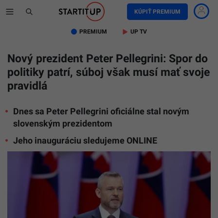
KÚPIŤ PREMIUM
PREMIUM
UP TV
Nový prezident Peter Pellegrini: Spor do
politiky patrí, súboj však musí mať svoje
pravidlá
Dnes sa Peter Pellegrini oficiálne stal novým
slovenským prezidentom
Jeho inauguráciu sledujeme ONLINE
Prezident
SR
Peter