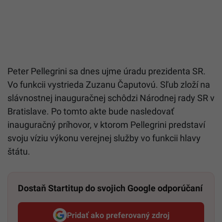
Peter Pellegrini sa dnes ujme úradu prezidenta SR.
Vo funkcii vystrieda Zuzanu Čaputovú. Sľub zloží na
slávnostnej inauguračnej schôdzi Národnej rady SR v
Bratislave. Po tomto akte bude nasledovať
inauguračný príhovor, v ktorom Pellegrini predstaví
svoju víziu výkonu verejnej služby vo funkcii hlavy
štátu.
Dostaň Startitup do svojich Google odporúčaní
Pridať ako preferovaný zdroj
Startitup, odkaz sa otvorí v n