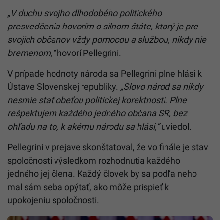
„V duchu svojho dlhodobého politického
presvedčenia hovorím o silnom štáte, ktorý je pre
svojich občanov vždy pomocou a službou, nikdy nie
bremenom,“
hovorí Pellegrini.
V prípade hodnoty národa sa Pellegrini plne hlási k
Ústave Slovenskej republiky.
„Slovo národ sa nikdy
nesmie stať obeťou politickej korektnosti. Plne
rešpektujem každého jedného občana SR, bez
ohľadu na to, k akému národu sa hlási,“
uviedol.
Pellegrini v prejave skonštatoval, že vo finále je stav
spoločnosti výsledkom rozhodnutia každého
jedného jej člena. Každý človek by sa podľa neho
mal sám seba opýtať, ako môže prispieť k
upokojeniu spoločnosti.