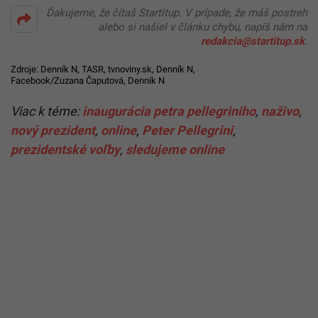
Ďakujeme, že čítaš Startitup. V prípade, že máš postreh
alebo si našiel v článku chybu, napíš nám na
redakcia@startitup.sk
.
Zdroje:
Denník N
, TASR,
tvnoviny.sk
,
Denník N
,
Facebook/Zuzana Čaputová
,
Denník N
Viac k téme:
inaugurácia petra pellegriniho
,
naživo
,
nový prezident
,
online
,
Peter Pellegrini
,
prezidentské voľby
,
sledujeme online