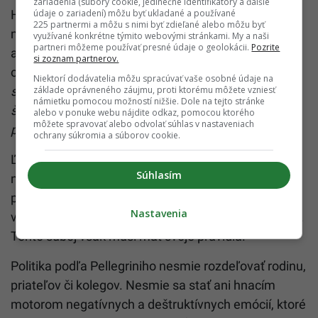
zariadenia (súbory cookie, jedinečné identifikátory a ďalšie
údaje o zariadení) môžu byť ukladané a používané
Hlava štátu vyhlásila, že druhý historicky najsilnejší
225 partnermi a môžu s nimi byť zdieľané alebo môžu byť
mandát priamo voleného prezidenta ho zaväzuje,
využívané konkrétne týmito webovými stránkami. My a naši
partneri môžeme používať presné údaje o geolokácii.
Pozrite
aby bol v každej situácii pre každého jedného
si zoznam partnerov.
občana oporou.
„Som presvedčený, že musíme do
Niektorí dodávatelia môžu spracúvať vaše osobné údaje na
základe oprávneného záujmu, proti ktorému môžete vzniesť
spoločenského života vrátiť základné prvky úcty k
námietku pomocou možností nižšie. Dole na tejto stránke
štátu, k jeho symbolom a v tomto zmysle aj k
alebo v ponuke webu nájdite odkaz, pomocou ktorého
môžete spravovať alebo odvolať súhlas v nastaveniach
pôsobeniu prezidenta republiky,“
doplnil zároveň.
ochrany súkromia a súborov cookie.
Ľudia by podľa neho nemali podľahnúť klamnému
Súhlasím
názoru, že z politiky sa musí vytratiť spor. Ten tam
prirodzene patrí, pretože politika má byť miestom
Nastavenia
výmeny názorov a aj súbojov o svoje idey a hodnoty.
Tento súboj však musí mať svoje pravidlá.
Politika podľa Pellegriniho nesmie rozdeľovať rodinu,
priateľov či kolegov. Nesmie sa stať ani hnacím
motorom negatívnych a deštruktívnych emócií, ktoré