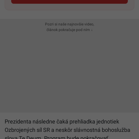
Pozri si naše najnovšie video,
článok pokračuje pod ním ↓
Prezidenta následne čaká prehliadka jednotiek
Ozbrojených síl SR a neskôr slávnostná bohoslužba
slova Te Deum. Program bude pokračovať