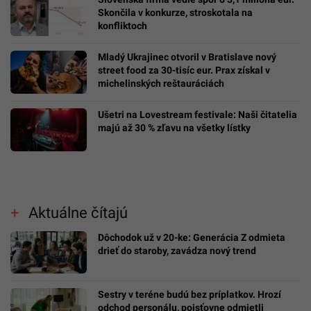
Skončila v konkurze, stroskotala na
konfliktoch
Mladý Ukrajinec otvoril v Bratislave nový
street food za 30-tisíc eur. Prax získal v
michelinských reštauráciách
Ušetri na Lovestream festivale: Naši čitatelia
majú až 30 % zľavu na všetky lístky
Aktuálne čítajú
Dôchodok už v 20-ke: Generácia Z odmieta
drieť do staroby, zavádza nový trend
Sestry v teréne budú bez príplatkov. Hrozí
odchod personálu, poisťovne odmietli