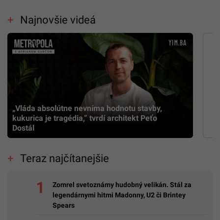
Najnovšie videá
„Vláda absolútne nevníma hodnotu stavby,
kukurica je tragédia,” tvrdí architekt Peťo
Dostál
Teraz najčítanejšie
Zomrel svetoznámy hudobný velikán. Stál za
legendárnymi hitmi Madonny, U2 či Brintey
Spears