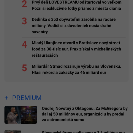
Prvý deň LOVESTREAMU odštartoval vo veľkom.
Pozri si exkluzívne fotky priamo z miesta diania
Dedinka s 353 obyvateľmi zarobila na radare
milióny. Vodiči si z dovoleniek nosia drahé
suveníry
Mladý Ukrajinec otvoril v Bratislave nový street
food za 30-tisíc eur. Prax získal v michelinských
reštauráciách
Miliardár Strnad rozširuje výrobu na Slovensku.
Hlási rekord a zákazky za 46 miliárd eur
PREMIUM
Ondřej Novotný z Oktagonu. Za McGregora by
dal aj 50 miliónov eur, organizáciu by predal
za astronomickú sumu
Slovenská firma vedie spor o 3,1 milióna eur.