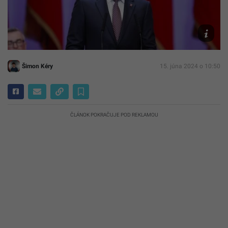
Pellegrini
Inaugurá
Petra
Pellegrin
Šimon Kéry
15. júna 2024 o 10:50
ČLÁNOK POKRAČUJE POD REKLAMOU