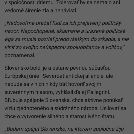
v spoločnosti driemu. Tolerovať by sa nemalo ani
vedomé šírenie zla a nenávisti.
„Nedovoľme urážať ľudí za ich prejavený politický
názor. Nepochopené, sklamané a urazené politické
egá sa musia pozrieť predovšetkým do zrkadla, a nie
viniť zo svojho neúspechu spoluobčanov a voličov,“
poznamenal.
Slovensko bolo, je a ostane pevnou súčasťou
Európskej únie i Severoatlantickej aliancie, ale
nebude sa v nich nikdy báť hovoriť svojím
suverénnym hlasom, vyhlásil ďalej Pellegrini.
Sľubuje spájanie Slovenska, chce aktívne ponúkať
víziu zjednoteného a súdržného národa. Usilovať sa
chce o vytvorenie silného a starostlivého štátu.
„Budem spájať Slovensko, na ktorom spoločne žijú