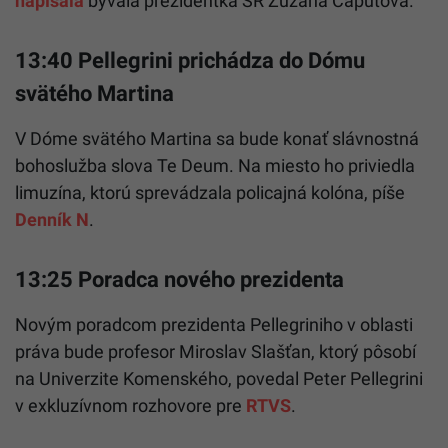
napísala
bývalá prezidentka SR Zuzana Čaputová.
13:40 Pellegrini prichádza do Dómu
svätého Martina
V Dóme svätého Martina sa bude konať slávnostná
bohoslužba slova Te Deum. Na miesto ho priviedla
limuzína, ktorú sprevádzala policajná kolóna, píše
Denník N
.
13:25 Poradca nového prezidenta
Novým poradcom prezidenta Pellegriniho v oblasti
práva bude profesor Miroslav Slašťan, ktorý pôsobí
na Univerzite Komenského, povedal Peter Pellegrini
v exkluzívnom rozhovore pre
RTVS
.