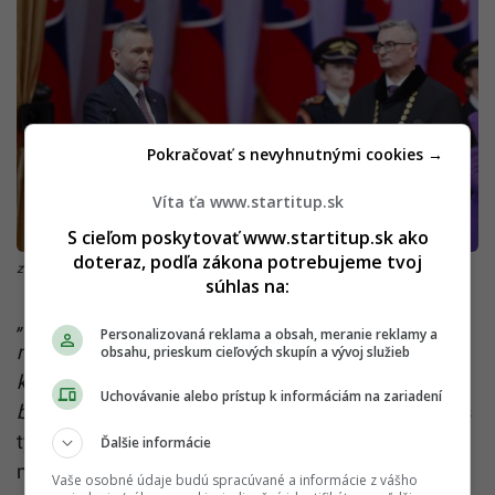
Pokračovať s nevyhnutnými cookies →
Víta ťa www.startitup.sk
S cieľom poskytovať www.startitup.sk ako
doteraz, podľa zákona potrebujeme tvoj
zdroj: Inaugurácia Petra Pellegriniho
súhlas na:
„Je to zásadná úloha, ktorá dnes stojí pred politikmi,
Personalizovaná reklama a obsah, meranie reklamy a
mienkotvorcami i médiami. Ale nájsť hodnoty, na
obsahu, prieskum cieľových skupín a vývoj služieb
ktorých sa ako spoločnosť zhodneme a ktoré
Uchovávanie alebo prístup k informáciám na zariadení
budeme ctiť, je úlohou pre každého z nás,“
povedal s
tým, že on ako prezident je pre to pripravený urobiť
Ďalšie informácie
maximum.
Vaše osobné údaje budú spracúvané a informácie z vášho