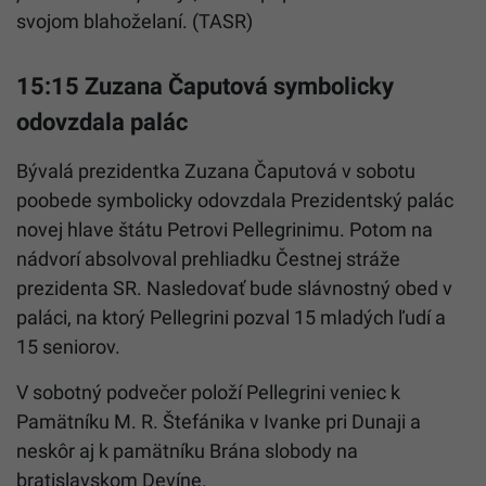
svojom blahoželaní. (TASR)
15:15 Zuzana Čaputová symbolicky
odovzdala palác
Bývalá prezidentka Zuzana Čaputová v sobotu
poobede symbolicky odovzdala Prezidentský palác
novej hlave štátu Petrovi Pellegrinimu. Potom na
nádvorí absolvoval prehliadku Čestnej stráže
prezidenta SR. Nasledovať bude slávnostný obed v
paláci, na ktorý Pellegrini pozval 15 mladých ľudí a
15 seniorov.
V sobotný podvečer položí Pellegrini veniec k
Pamätníku M. R. Štefánika v Ivanke pri Dunaji a
neskôr aj k pamätníku Brána slobody na
bratislavskom Devíne.