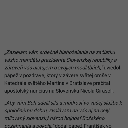
„Zasielam vám srdečné blahoželania na začiatku
vášho mandátu prezidenta Slovenskej republiky a
zároveň vás uisťujem o svojich modlitbách,“
uviedol
pápež v pozdrave, ktorý v závere svätej omše v
Katedrále svätého Martina v Bratislave prečítal
apoštolský nuncius na Slovensku Nicola Girasoli.
„Aby vám Boh udelil silu a múdrosť vo vašej službe k
spoločnému dobru, zvolávam na vás aj na celý
milovaný slovenský národ hojnosť Božského
požehnania a pokoja,“
dodal pápež František vo