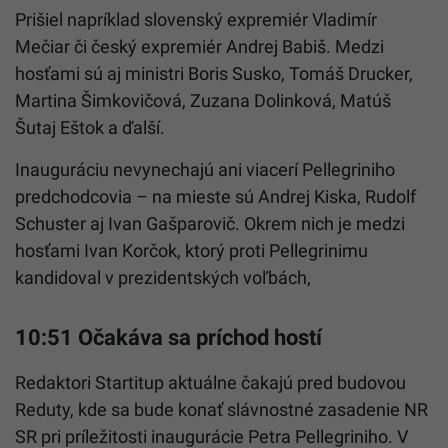
Prišiel napríklad slovenský expremiér Vladimír
Mečiar či český expremiér Andrej Babiš. Medzi
hosťami sú aj ministri Boris Susko, Tomáš Drucker,
Martina Šimkovičová, Zuzana Dolinková, Matúš
Šutaj Eštok a ďalší.
Inauguráciu nevynechajú ani viacerí Pellegriniho
predchodcovia – na mieste sú Andrej Kiska, Rudolf
Schuster aj Ivan Gašparovič. Okrem nich je medzi
hosťami Ivan Korčok, ktorý proti Pellegrinimu
kandidoval v prezidentských voľbách,
10:51 Očakáva sa príchod hostí
Redaktori Startitup aktuálne čakajú pred budovou
Reduty, kde sa bude konať slávnostné zasadenie NR
SR pri príležitosti inaugurácie Petra Pellegriniho. V