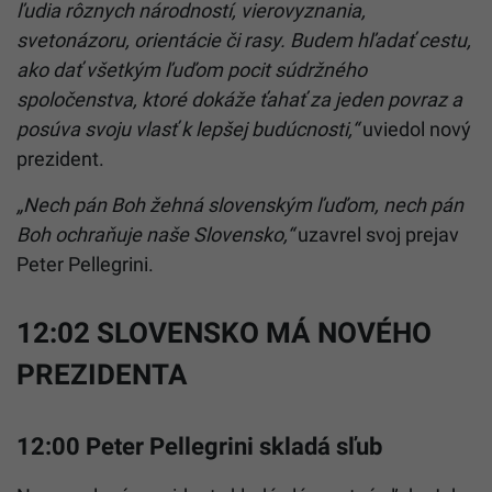
ľudia rôznych národností, vierovyznania,
svetonázoru, orientácie či rasy. Budem hľadať cestu,
ako dať všetkým ľuďom pocit súdržného
spoločenstva, ktoré dokáže ťahať za jeden povraz a
posúva svoju vlasť k lepšej budúcnosti,“
uviedol nový
prezident.
„Nech pán Boh žehná slovenským ľuďom, nech pán
Boh ochraňuje naše Slovensko,“
uzavrel svoj prejav
Peter Pellegrini.
12:02 SLOVENSKO MÁ NOVÉHO
PREZIDENTA
12:00 Peter Pellegrini skladá sľub