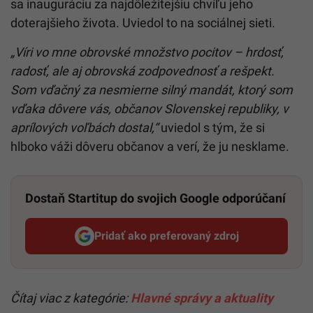
sa inauguráciu za najdôležitejšiu chvíľu jeho
doterajšieho života. Uviedol to na sociálnej sieti.
„Víri vo mne obrovské množstvo pocitov – hrdosť,
radosť, ale aj obrovská zodpovednosť a rešpekt.
Som vďačný za nesmierne silný mandát, ktorý som
vďaka dôvere vás, občanov Slovenskej republiky, v
aprílových voľbách dostal,“
uviedol s tým, že si
hlboko váži dôveru občanov a verí, že ju nesklame.
Dostaň Startitup do svojich Google odporúčaní
Pridať ako preferovaný zdroj
Startitup, odkaz sa otvorí v n
Čítaj viac z kategórie:
Hlavné správy a aktuality