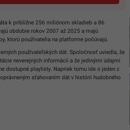
ta k približne 256 miliónom skladieb a 86
vajú obdobie rokov 2007 až 2025 a majú
y, ktorú používatelia na platforme počúvajú.
nterných používateľských dát. Spoločnosť uviedla, že
ácie neverejných informácií a že jedinými údajmi
ne dostupné playlisty. Napriek tomu ide o jeden z
eoprávneným sťahovaním dát v histórii hudobného