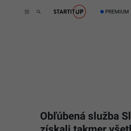
PREMIUM
Obľúbená služba Sl
získali takmer všet