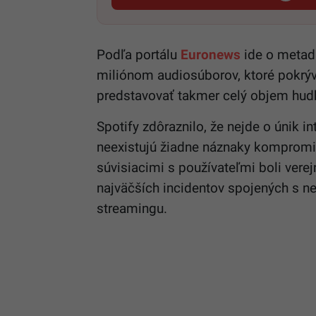
Podľa portálu
Euronews
ide o metadá
miliónom audiosúborov, ktoré pokrý
predstavovať takmer celý objem hudb
Spotify zdôraznilo, že nejde o únik i
neexistujú žiadne náznaky kompromit
súvisiacimi s používateľmi boli verej
najväčších incidentov spojených s n
streamingu.