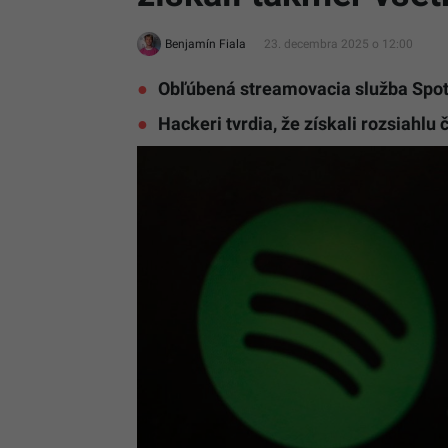
Benjamín Fiala
23. decembra 2025 o 12:00
Obľúbená streamovacia služba Spot
Hackeri tvrdia, že získali rozsiahl