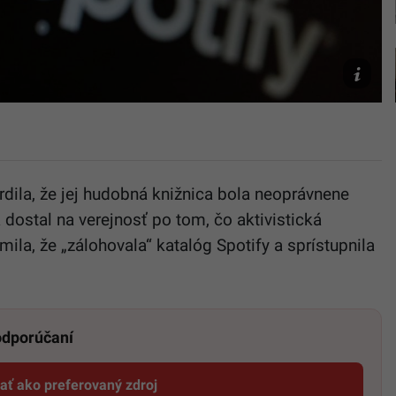
Ilustračn
foto
Unsplash/
dila, že jej hudobná knižnica bola neoprávnene
 dostal na verejnosť po tom, čo aktivistická
ila, že „zálohovala“ katalóg Spotify a sprístupnila
 odporúčaní
dať ako preferovaný zdroj
Startitup, odkaz sa otvorí v novom okne