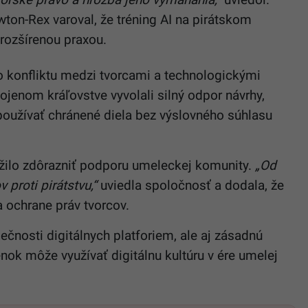
ton-Rex varoval, že tréning AI na pirátskom
rozšírenou praxou.
o konfliktu medzi tvorcami a technologickými
ojenom kráľovstve vyvolali silný odpor návrhy,
používať chránené diela bez výslovného súhlasu
žilo zdôrazniť podporu umeleckej komunity.
„Od
proti pirátstvu,“
uviedla spoločnosť a dodala, že
a ochrane práv tvorcov.
ečnosti digitálnych platforiem, ale aj zásadnú
ok môže využívať digitálnu kultúru v ére umelej