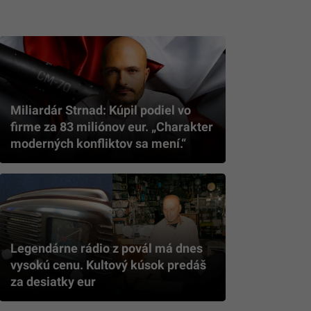
Miliardár Strnad: Kúpil podiel vo
firme za 83 miliónov eur. „Charakter
moderných konfliktov sa mení.“
Legendárne rádio z povál má dnes
vysokú cenu. Kultový kúsok predáš
za desiatky eur