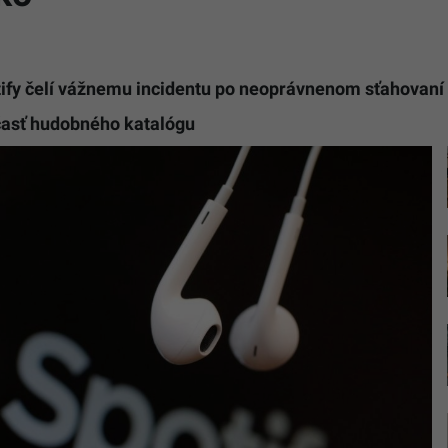
ify čelí vážnemu incidentu po neoprávnenom sťahovaní
u časť hudobného katalógu