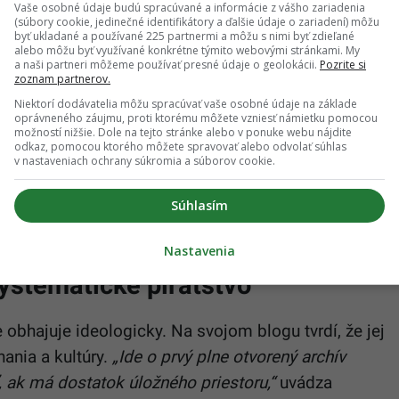
né taktiky na obchádzanie DRM,“
uviedol hovorca
Vaše osobné údaje budú spracúvané a informácie z vášho zariadenia
(súbory cookie, jedinečné identifikátory a ďalšie údaje o zariadení) môžu
fy identifikovalo a zablokovalo účty zapojené do
byť ukladané a používané 225 partnermi a môžu s nimi byť zdieľané
alebo môžu byť využívané konkrétne týmito webovými stránkami. My
 nové ochranné mechanizmy proti podobným
a naši partneri môžeme používať presné údaje o geolokácii.
Pozrite si
zoznam partnerov.
Niektorí dodávatelia môžu spracúvať vaše osobné údaje na základe
oprávneného záujmu, proti ktorému môžete vzniesť námietku pomocou
ných dát predstavuje „niečo pod 300 terabajtov“ a že
možností nižšie. Dole na tejto stránke alebo v ponuke webu nájdite
tvom peer-to-peer sietí vo forme torrentov. Denník
odkaz, pomocou ktorého môžete spravovať alebo odvolať súhlas
v nastaveniach ochrany súkromia a súborov cookie.
amotné audiosúbory zatiaľ pravdepodobne neboli
ň neuviedlo presný rozsah stiahnutých dát, čo
Súhlasím
y o skutočnom dopade incidentu.
Nastavenia
systematické pirátstvo
 obhajuje ideologicky. Na svojom blogu tvrdí, že jej
ania a kultúry.
„Ide o prvý plne otvorený archív
, ak má dostatok úložného priestoru,“
uvádza