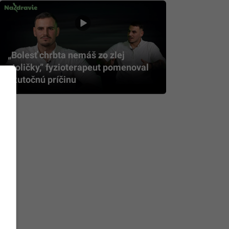
„Bolesť chrbta nemáš zo zlej
stoličky,” fyzioterapeut pomenoval
skutočnú príčinu