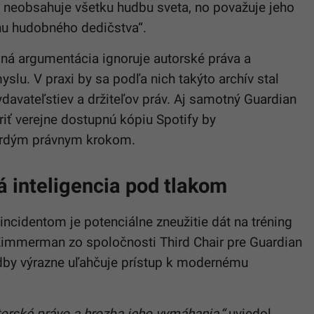
y neobsahuje všetku hudbu sveta, no považuje jeho
nu hudobného dedičstva“.
ná argumentácia ignoruje autorské práva a
u. V praxi by sa podľa nich takýto archív stal
avateľstiev a držiteľov práv. Aj samotný Guardian
iť verejne dostupnú kópiu Spotify by
tvrdým právnym krokom.
 inteligencia pod tlakom
ncidentom je potenciálne zneužitie dát na tréning
Zimmerman zo spoločnosti Third Chair pre Guardian
dby výrazne uľahčuje prístup k modernému
utorské právo a hrozba jeho vymáhania,“
uviedol.