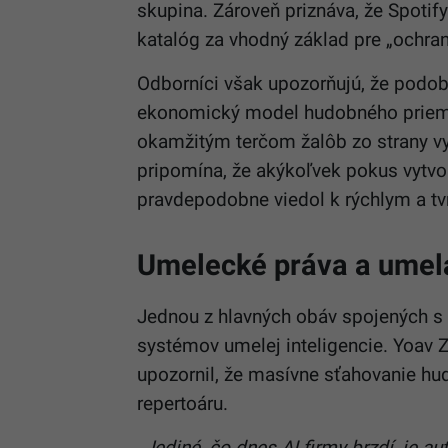
skupina. Zároveň priznáva, že Spotif
katalóg za vhodný základ pre „ochra
Odborníci však upozorňujú, že podob
ekonomický model hudobného priemysl
okamžitým terčom žalôb zo strany vyd
pripomína, že akýkoľvek pokus vytvor
pravdepodobne viedol k rýchlym a 
Umelecké práva a umelá
Jednou z hlavných obáv spojených s i
systémov umelej inteligencie. Yoav 
upozornil, že masívne sťahovanie hu
repertoáru.
„Jediné, čo dnes AI firmy brzdí, je a