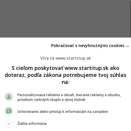
Pokračovať s nevyhnutnými cookies →
Víta ťa www.startitup.sk
S cieľom poskytovať www.startitup.sk ako
doteraz, podľa zákona potrebujeme tvoj súhlas
na:
Personalizovaná reklama a obsah, meranie reklamy a obsahu,
obranné opatrenia platformy
prieskum cieľových skupín a vývoj služieb
Uchovávanie alebo prístup k informáciám na zariadení
a použila nelegálne metódy na obídenie digitálnej
Ďalšie informácie
ného prístupu odhalilo, že tretia strana sťahovala