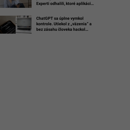
Experti odhalili, ktoré aplikácie
sú hrozbou
é
ChatGPT sa úplne vymkol
kontrole. Utiekol z „väzenia“ a
Asterfolio
bez zásahu človeka hackol
známu firmu