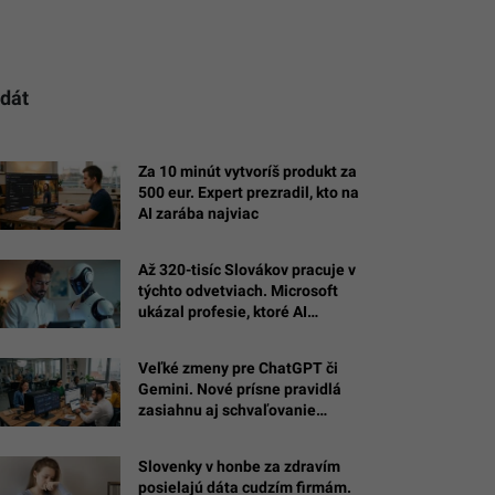
 dát
Za 10 minút vytvoríš produkt za
500 eur. Expert prezradil, kto na
AI zarába najviac
Až 320-tisíc Slovákov pracuje v
týchto odvetviach. Microsoft
ukázal profesie, ktoré AI
zasiahne najviac
Veľké zmeny pre ChatGPT či
Gemini. Nové prísne pravidlá
zasiahnu aj schvaľovanie
úverov. Čo to znamená pre
Slovákov?
Slovenky v honbe za zdravím
posielajú dáta cudzím firmám.