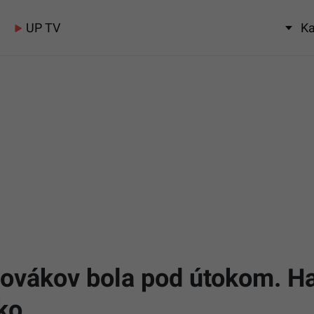
UP TV
Ka
ovákov bola pod útokom. Hac
ko