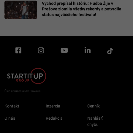
Východ prepísal históriu: Hudba Žije v
Prešove zlomila všetky rekordy a potvrdila
status najväčšieho festivalu!
Člen združenia IAB Slovakia
Kontakt
Inzercia
Cenník
O nás
Redakcia
Nahlásiť
chybu