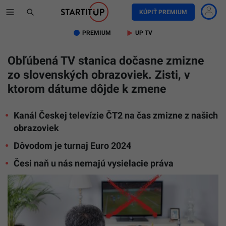
KÚPIŤ PREMIUM
PREMIUM
UP TV
Obľúbená TV stanica dočasne zmizne
zo slovenských obrazoviek. Zisti, v
ktorom dátume dôjde k zmene
Kanál Českej televízie ČT2 na čas zmizne z našich
obrazoviek
Dôvodom je turnaj Euro 2024
Česi naň u nás nemajú vysielacie práva