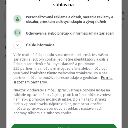
Čítaj viac z kategórie:
Zo Slovenska
súhlas na:
Ďakujeme, že čítaš Startitup. V prípade, že máš postreh
Personalizovaná reklama a obsah, meranie reklamy a
alebo si našiel v článku chybu, napíš nám na
obsahu, prieskum cieľových skupín a vývoj služieb
redakcia@startitup.sk
.
Uchovávanie alebo prístup k informáciám na zariadení
Zdroje:
Parabola.cz
,
FonTech
Ďalšie informácie
Viac k téme:
Česká republika
,
ČT2
,
euro 2024
,
Vaše osobné údaje budú spracúvané a informácie z vášho
markiza
,
televízia
,
tv
,
vysielacie práva
zariadenia (súbory cookie, jedinečné identifikátory a ďalšie
údaje o zariadení) môžu byť ukladané a používané
225 partnermi a môžu s nimi byť zdieľané alebo môžu byť
využívané konkrétne týmito webovými stránkami. My a naši
partneri môžeme používať presné údaje o geolokácii.
Pozrite
si zoznam partnerov.
Niektorí dodávatelia môžu spracúvať vaše osobné údaje na
základe oprávneného záujmu, proti ktorému môžete vzniesť
námietku pomocou možností nižšie. Dole na tejto stránke
alebo v ponuke webu nájdite odkaz, pomocou ktorého
môžete spravovať alebo odvolať súhlas v nastaveniach
ochrany súkromia a súborov cookie.