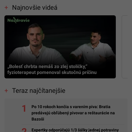
Najnovšie videá
„Bolesť chrbta nemáš zo zlej stoličky,”
fyzioterapeut pomenoval skutočnú príčinu
Teraz najčítanejšie
Po 10 rokoch končia s varením piva: Bratia
predávajú obľúbený pivovar a reštaurácie na
Bazoši
Expertky odporúčajú 1/3 šálky jednej potraviny