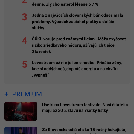
denne. Zlý cholesterol klesne o 7 %
Jedna z najväčších slovenských bánk dnes mala
problémy. Výpadok zasiahol platby a ďalšie
služby
ŠÚKL varuje pred známymi liekmi. Môžu zvyšovať
riziko zriedkavého nádoru, užívajú ich tisíce
Sloveniek
Lovestream už nie je len o hudbe. Prináša zóny,
kde si oddýchneš, doplníš energiu a na chvíľu
„vypneš“
PREMIUM
Ušetri na Lovestream festivale: Naši čitatelia
majú až 30 % zľavu na všetky lístky
Zo Slovenska odišiel ako 15-ročný hokejista,