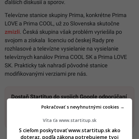
ďalších diskusií a sporov.
Televízne stanice skupiny Prima, konkrétne Prima
LOVE a Prima COOL, už zo Slovenska skutočne
zmizli
. Česká skupina však problém vyriešila po
svojom a získala licenciu od českej Rady pre
rozhlasové a televízne vysielanie na vysielanie
televíznych kanálov Prima COOL SK a Prima LOVE
SK. Prakticky tak nahradí pôvodné stanice
modifikovanými verziami pre nás.
Dostaň Startitup do svojich Google odporúčaní
Pokračovať s nevyhnutnými cookies →
Pridať ako preferovaný zdroj
Startitup, odkaz sa otvorí v n
Víta ťa www.startitup.sk
S cieľom poskytovať www.startitup.sk ako
doteraz, podľa zákona potrebujeme tvoj