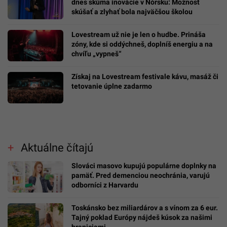
dnes skúma inovácie v Nórsku: Možnosť
skúšať a zlyhať bola najväčšou školou
Lovestream už nie je len o hudbe. Prináša
zóny, kde si oddýchneš, doplníš energiu a na
chvíľu „vypneš“
Získaj na Lovestream festivale kávu, masáž či
tetovanie úplne zadarmo
Aktuálne čítajú
Slováci masovo kupujú populárne doplnky na
pamäť. Pred demenciou neochránia, varujú
odborníci z Harvardu
Toskánsko bez miliardárov a s vínom za 6 eur.
Tajný poklad Európy nájdeš kúsok za našimi
hraniciami