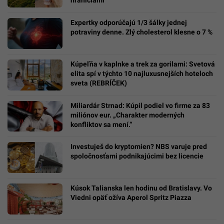
Expertky odporúčajú 1/3 šálky jednej
potraviny denne. Zlý cholesterol klesne o 7 %
Kúpeľňa v kaplnke a trek za gorilami: Svetová
elita spí v týchto 10 najluxusnejších hoteloch
sveta (REBRÍČEK)
Miliardár Strnad: Kúpil podiel vo firme za 83
miliónov eur. „Charakter moderných
konfliktov sa mení.“
Investuješ do kryptomien? NBS varuje pred
spoločnosťami podnikajúcimi bez licencie
Kúsok Talianska len hodinu od Bratislavy. Vo
Viedni opäť ožíva Aperol Spritz Piazza