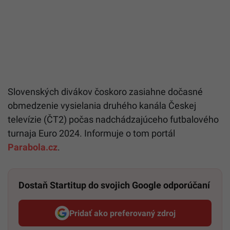
Slovenských divákov čoskoro zasiahne dočasné
obmedzenie vysielania druhého kanála Českej
televízie (ČT2) počas nadchádzajúceho futbalového
turnaja Euro 2024. Informuje o tom portál
Parabola.cz
.
Dostaň Startitup do svojich Google odporúčaní
Pridať ako preferovaný zdroj
Startitup, odkaz sa otvorí v n