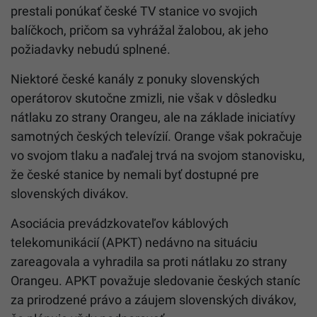
prestali ponúkať české TV stanice vo svojich
balíčkoch, pričom sa vyhrážal žalobou, ak jeho
požiadavky nebudú splnené.
Niektoré české kanály z ponuky slovenských
operátorov skutočne zmizli, nie však v dôsledku
nátlaku zo strany Orangeu, ale na základe iniciatívy
samotných českých televízií. Orange však pokračuje
vo svojom tlaku a naďalej trvá na svojom stanovisku,
že české stanice by nemali byť dostupné pre
slovenských divákov.
Asociácia prevádzkovateľov káblových
telekomunikácií (APKT) nedávno na situáciu
zareagovala a vyhradila sa proti nátlaku zo strany
Orangeu. APKT považuje sledovanie českých staníc
za prirodzené právo a záujem slovenských divákov,