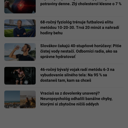
potraviny denne. Zlý cholesterol klesne o 7 %
68-ročný fyziológ trénuje futbalovú elitu
metódou 10-20-30. Trvá 20 minút a nahradí
hodiny behu
Slovákov čakajú 40-stupňové horúčavy: Pitie
čistej vody nestačí. Odborníci radia, ako sa
správne hydratovať
46-ročný bývalý vojak radí metódu 6-3 na
vybudovanie silného tela: Na 95 % sa
dostaneš tam, kam sa chceš
Vraciaš sa z dovolenky unavený?
Neuropsychológ odhalili banálne chyby,
ktorými si zbytočne ničíš oddych