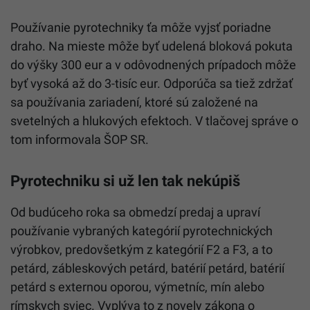
Používanie pyrotechniky ťa môže vyjsť poriadne
draho. Na mieste môže byť udelená bloková pokuta
do výšky 300 eur a v odôvodnených prípadoch môže
byť vysoká až do 3-tisíc eur. Odporúča sa tiež zdržať
sa používania zariadení, ktoré sú založené na
svetelných a hlukových efektoch. V tlačovej správe o
tom informovala ŠOP SR.
Pyrotechniku si už len tak nekúpiš
Od budúceho roka sa obmedzí predaj a upraví
používanie vybraných kategórií pyrotechnických
výrobkov, predovšetkým z kategórií F2 a F3, a to
petárd, zábleskových petárd, batérií petárd, batérií
petárd s externou oporou, výmetníc, mín alebo
rímskych sviec. Vyplýva to z novely zákona o