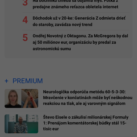
Na bochníku chleba sa objavila myš. Fotka z
predajne známeho reťazca obletela internet
Dôchodok už v 20-ke: Generácia Z odmieta drieť
do staroby, zavádza nový trend
Ondřej Novotný z Oktagonu. Za McGregora by dal
aj 50 miliónov eur, organizáciu by predal za
astronomickú sumu
PREMIUM
Neurologička odporúča metódu 60-5-3-30:
Mravčenie v končatinách môže byť neškodnou
reakciou na tlak, ale aj varovným signálom
Števo Eisele o zákulisí milionárskej Formuly
1: Prenájom komentátorskej búdky stál 15-
tisíc eur