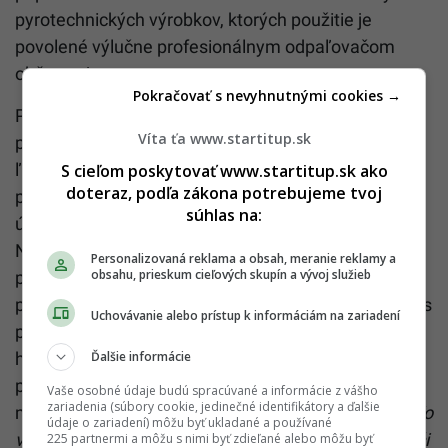
pyrotechnických výrobkov, ktorých použitie je
povolené výlučne profesionálnym odpaľovačom
ohňostrojov.
Pokračovať s nevyhnutnými cookies →
Poslanci tvrdia, že takáto zábavná pyrotechnika
Víta ťa www.startitup.sk
poškodzuje a ohrozuje fyzické i duševné zdravie
ľudí. Najmä pri neodbornej manipulácii s
S cieľom poskytovať www.startitup.sk ako
doteraz, podľa zákona potrebujeme tvoj
pyrotechnickými výrobkami dochádza k vážnym
súhlas na:
úrazom s dočasnými alebo trvalými následkami.
Neočakávané použitie extrémne hlučnej zábavnej
Personalizovaná reklama a obsah, meranie reklamy a
obsahu, prieskum cieľových skupín a vývoj služieb
pyrotechniky aj so svetelným efektom pôsobí podľa
predkladateľov negatívne na starších ľudí, deti, ľudí s
Uchovávanie alebo prístup k informáciám na zariadení
poruchami duševného zdravia či mentálne
hendikepovaných ľudí. V návrhu ďalej uvádzajú, že
Ďalšie informácie
pyrotechnika môže poškodiť súkromný aj verejný
Vaše osobné údaje budú spracúvané a informácie z vášho
zariadenia (súbory cookie, jedinečné identifikátory a ďalšie
majetok, a tiež fyzické a duševné zdravie zvierat. „
Vo
údaje o zariadení) môžu byť ukladané a používané
všeobecnosti patria medzi najcitlivejšie zvieratá voči
225 partnermi a môžu s nimi byť zdieľané alebo môžu byť