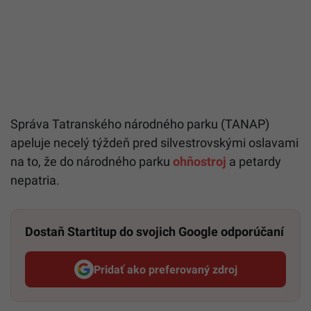
Správa Tatranského národného parku (TANAP)
apeluje necelý týždeň pred silvestrovskými oslavami
na to, že do národného parku
ohňostroj
a petardy
nepatria.
Dostaň Startitup do svojich Google odporúčaní
Pridať ako preferovaný zdroj
Startitup, odkaz sa otvorí v n