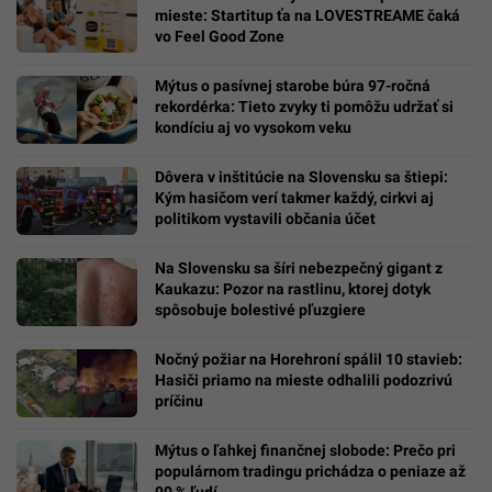
mieste: Startitup ťa na LOVESTREAME čaká
vo Feel Good Zone
Mýtus o pasívnej starobe búra 97-ročná
rekordérka: Tieto zvyky ti pomôžu udržať si
kondíciu aj vo vysokom veku
Dôvera v inštitúcie na Slovensku sa štiepi:
Kým hasičom verí takmer každý, cirkvi aj
politikom vystavili občania účet
Na Slovensku sa šíri nebezpečný gigant z
Kaukazu: Pozor na rastlinu, ktorej dotyk
spôsobuje bolestivé pľuzgiere
Nočný požiar na Horehroní spálil 10 stavieb:
Hasiči priamo na mieste odhalili podozrivú
príčinu
Mýtus o ľahkej finančnej slobode: Prečo pri
populárnom tradingu prichádza o peniaze až
90 % ľudí