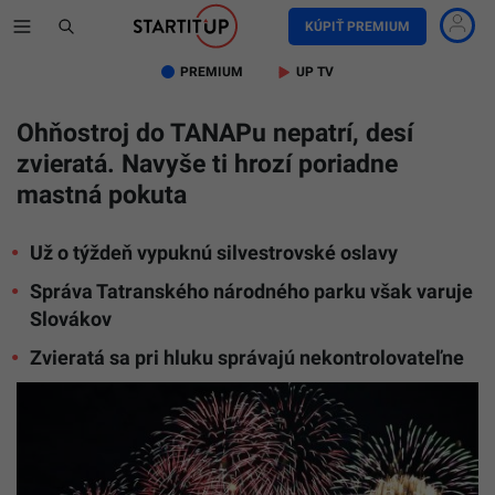
KÚPIŤ PREMIUM
PREMIUM
UP TV
Ohňostroj do TANAPu nepatrí, desí
zvieratá. Navyše ti hrozí poriadne
mastná pokuta
Už o týždeň vypuknú silvestrovské oslavy
Správa Tatranského národného parku však varuje
Slovákov
Zvieratá sa pri hluku správajú nekontrolovateľne