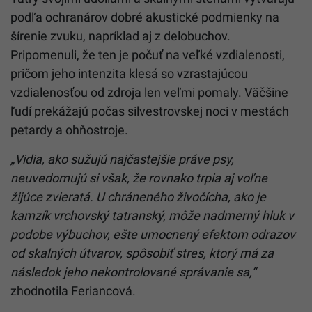
podľa ochranárov dobré akustické podmienky na
šírenie zvuku, napríklad aj z delobuchov.
Pripomenuli, že ten je počuť na veľké vzdialenosti,
pričom jeho intenzita klesá so vzrastajúcou
vzdialenosťou od zdroja len veľmi pomaly. Väčšine
ľudí prekážajú počas silvestrovskej noci v mestách
petardy a ohňostroje.
„Vidia, ako sužujú najčastejšie práve psy,
neuvedomujú si však, že rovnako trpia aj voľne
žijúce zvieratá. U chráneného živočícha, ako je
kamzík vrchovský tatranský, môže nadmerný hluk v
podobe výbuchov, ešte umocnený efektom odrazov
od skalných útvarov, spôsobiť stres, ktorý má za
následok jeho nekontrolované správanie sa,“
zhodnotila Feriancová.