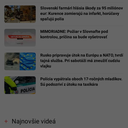
Slovenskí farmári hlásia škody za 95 miliónov
eur: Kurence zomierajú na infarkt, horúčavy
spaľujú polia
MIMORIADNE: Požiar v Slovnafte pod
kontrolou, príčina sa bude vyšetrovať
Rusko pripravuje útok na Európu a NATO, tvrdí
tajná služba. Pri sabotáži má zneužiť cudziu
vlajku
Polícia vypátrala oboch 17-ročných mladíkov.
Sú podozriví z útoku na taxikára
Najnovšie videá