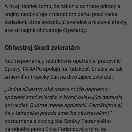
A to aj napriek tomu, že zákon o ochrane prírody a
krajiny nedovoľuje v národnom parku používanie
zariadení, ktoré spôsobujú svetelné a hlukové efekty,
ako sú najmä ohňostroje či petardy.
Ohňostroj škodí zvieratám
Keď nepomáhajú reštriktívne opatrenia, pracovníci
Správy TANAPu apelujú na ľudskosť. Snažia sa tak
zmierniť antropický tlak na divo žijúce zvieratá.
„Jedna silvestrovská oslava môže nepriamo
spôsobiť smrť zvieraťa, o ktorej oslavujúci nemusia
ani vedieť. Buďme menej egoistickí. Pamätajme si,
že v tatranskej prírode sme iba návštevníkmi,“
poznamenala zoologička Správy Tatranského
národného parku Erika Feriancová s tým, že