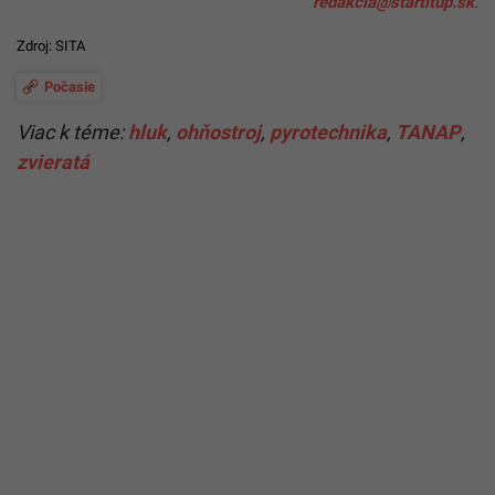
redakcia@startitup.sk
.
Zdroj: SITA
Počasie
Viac k téme:
hluk
,
ohňostroj
,
pyrotechnika
,
TANAP
,
zvieratá