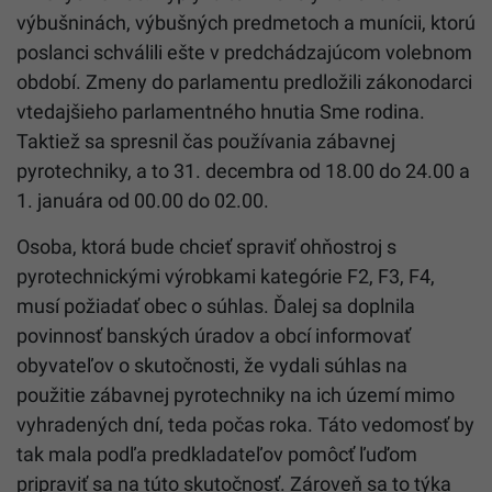
výbušninách, výbušných predmetoch a munícii, ktorú
poslanci schválili ešte v predchádzajúcom volebnom
období. Zmeny do parlamentu predložili zákonodarci
vtedajšieho parlamentného hnutia Sme rodina.
Taktiež sa spresnil čas používania zábavnej
pyrotechniky, a to 31. decembra od 18.00 do 24.00 a
1. januára od 00.00 do 02.00.
Osoba, ktorá bude chcieť spraviť ohňostroj s
pyrotechnickými výrobkami kategórie F2, F3, F4,
musí požiadať obec o súhlas. Ďalej sa doplnila
povinnosť banských úradov a obcí informovať
obyvateľov o skutočnosti, že vydali súhlas na
použitie zábavnej pyrotechniky na ich území mimo
vyhradených dní, teda počas roka. Táto vedomosť by
tak mala podľa predkladateľov pomôcť ľuďom
pripraviť sa na túto skutočnosť. Zároveň sa to týka