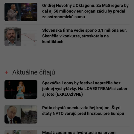
Ondřej Novotný z Oktagonu. Za McGregora by
dal aj 50 miliónov eur, organizáciu by predal
za astronomickú sumu
Slovenská firma vedie spor o 3,1 milióna eur.
Skončila v konkurze, stroskotala na
konfliktoch
Aktuálne čítajú
Speváčka Leony by festival neprežila bez
jednej vychytávky: Na LOVESTREAM si zober
aj toto (EXKLUZÍVNE)
Putin chystá anexiu v ďalšej krajine. Štyri
štáty NATO varujú pred hrozbou pre Európu
Masáž zadarmo a hydratácia na prvom