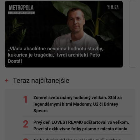
„Vláda absolútne nevníma hodnotu stavby,
kukurica je tragédia,” tvrdí architekt Peťo
Dostál
Teraz najčítanejšie
Zomrel svetoznámy hudobný velikán. Stál za
legendárnymi hitmi Madonny, U2 či Brintey
Spears
Prvý deň LOVESTREAMU odštartoval vo veľkom.
Pozri si exkluzívne fotky priamo z miesta diania