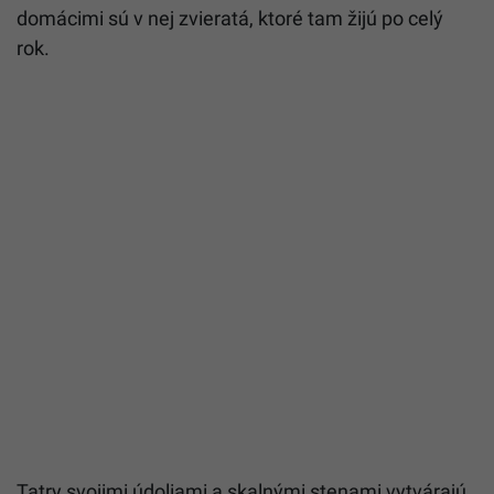
domácimi sú v nej zvieratá, ktoré tam žijú po celý
rok.
Tatry svojimi údoliami a skalnými stenami vytvárajú