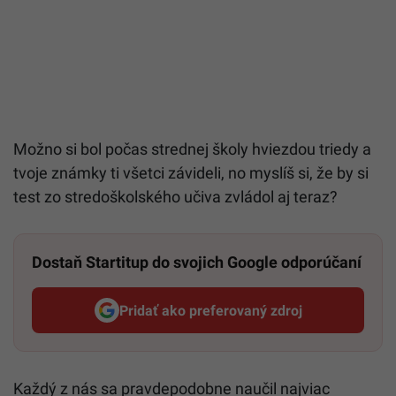
Možno si bol počas strednej školy hviezdou triedy a
tvoje známky ti všetci závideli, no myslíš si, že by si
test zo stredoškolského učiva zvládol aj teraz?
Dostaň Startitup do svojich Google odporúčaní
Pridať ako preferovaný zdroj
Startitup, odkaz sa otvorí v n
Každý z nás sa pravdepodobne naučil najviac