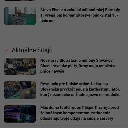
Števo Eisele o zákulisí milionárskej Formuly
1: Prenájom komentátorskej búdky stál 15-
tisíc eur
Aktuálne čítajú
Nové pravidlo zaťažilo milióny Slovákov:
Chceli rovnaké platy, firmy majú množstvo
práce navyše
Revolúcia pre ľudské srdce: Lekári na
Slovensku prvýkrát použili kardiostimulátor,
ktorý nezanecháva žiadnu jazvu na hrudníku
Máš doma tento router? Experti varujú pred
špionážnym komponentom, zariadenia
odosielajú tvoje údaje na cudzie servery