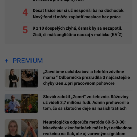
Desať tisíce eur si už nesporíš iba na dôchodok.
Nový fond ti môže zaplatiť mesiace bez práce
9 z 10 dospelých zlyhá, ôsmak by sa nezapotil.
Zisti, či máš angličtinu naozaj v malíčku (KVÍZ)
PREMIUM
„Zavoláme uchádzačovi a telefón zdvihne
mama.“ Odborníčka prezradila 3 najčastejšie
chyby Gen Z pri pracovnom pohovore
Slovák založil „Zomri“ zo železníc: Rážoviny
už videli 3,7 milióna ľudí. Admin prehovoril o
tom, čo sa skutočne deje na našich tratiach
Neurologička odporúča metódu 60-5-3-30:
Mravčenie v končatinách môže byť neškodnou
reakciou na tlak, ale aj varovným signálom