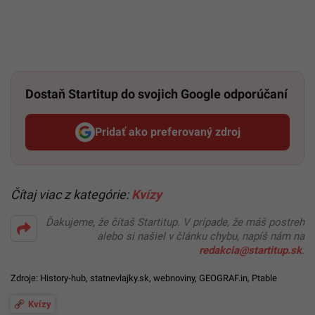
Dostaň Startitup do svojich Google odporúčaní
Pridať ako preferovaný zdroj
Startitup, odkaz sa otvorí v n
Čítaj viac z kategórie:
Kvízy
Ďakujeme, že čítaš Startitup. V prípade, že máš postreh
alebo si našiel v článku chybu, napíš nám na
redakcia@startitup.sk
.
Zdroje:
History-hub
,
statnevlajky.sk
,
webnoviny
,
GEOGRAF.in
,
Ptable
Kvízy