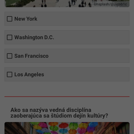
Unsplash/@jacob1c
New York
Washington D.C.
San Francisco
Los Angeles
Ako sa nazýva vedná disciplína
zaoberajúca sa štúdiom dejín kultúry?