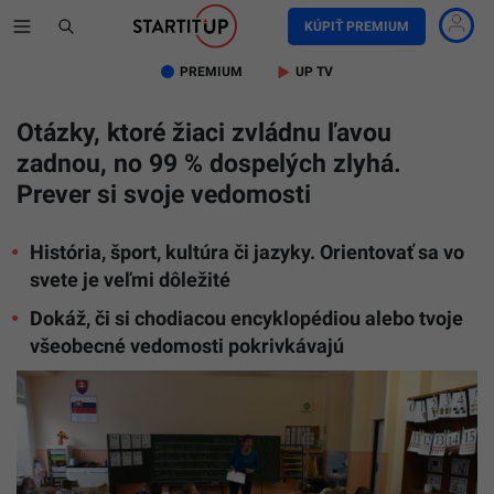
KÚPIŤ PREMIUM
PREMIUM
UP TV
Otázky, ktoré žiaci zvládnu ľavou
zadnou, no 99 % dospelých zlyhá.
Prever si svoje vedomosti
História, šport, kultúra či jazyky. Orientovať sa vo
svete je veľmi dôležité
Dokáž, či si chodiacou encyklopédiou alebo tvoje
všeobecné vedomosti pokrivkávajú