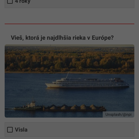
4 roky
Vieš, ktorá je najdlhšia rieka v Európe?
Unsplash/@npi
Visla