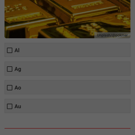
Unplash/@pokmer
Al
Ag
Ao
Au