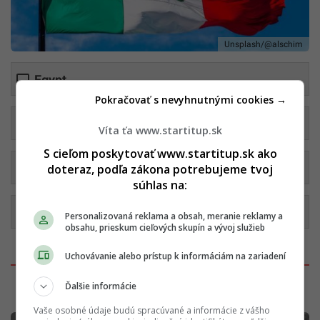
Unsplash/@alschim
Egypt
Pokračovať s nevyhnutnými cookies →
Švédsko
Víta ťa www.startitup.sk
S cieľom poskytovať www.startitup.sk ako
Rumunsko
doteraz, podľa zákona potrebujeme tvoj
súhlas na:
Mexiko
Personalizovaná reklama a obsah, meranie reklamy a
obsahu, prieskum cieľových skupín a vývoj služieb
Uchovávanie alebo prístup k informáciám na zariadení
Ďalšie informácie
Koľko rokov trvala 2. svetová vojna?
Vaše osobné údaje budú spracúvané a informácie z vášho