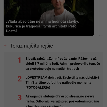
„Vláda absolútne nevníma hodnotu stavby,
kukurica je tragédia,” tvrdí architekt Peťo
Dostál
Teraz najčítanejšie
Slovák založil „Zomri“ zo železníc: Rážoviny už
videli 3,7 milióna ľudí. Admin prehovoril o tom, čo
sa skutočne deje na našich tratiach
LOVESTREAM deň tretí: Zachytil ťa náš objektív?
Tím Startitup odfotil tie najlepšie momenty
(FOTOGALÉRIA)
Ašvaganda sľubuje úľavu od stresu, no skrýva
riziká. Odborníci varujú pred poškodením orgánu
a hrozbou pre skupiny ľudí