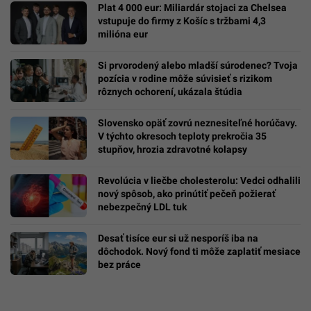
Plat 4 000 eur: Miliardár stojaci za Chelsea
vstupuje do firmy z Košíc s tržbami 4,3
milióna eur
Si prvorodený alebo mladší súrodenec? Tvoja
pozícia v rodine môže súvisieť s rizikom
rôznych ochorení, ukázala štúdia
Slovensko opäť zovrú neznesiteľné horúčavy.
V týchto okresoch teploty prekročia 35
stupňov, hrozia zdravotné kolapsy
Revolúcia v liečbe cholesterolu: Vedci odhalili
nový spôsob, ako prinútiť pečeň požierať
nebezpečný LDL tuk
Desať tisíce eur si už nesporíš iba na
dôchodok. Nový fond ti môže zaplatiť mesiace
bez práce