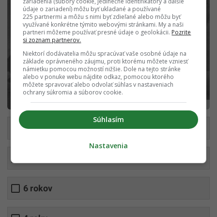
zariadenia (súbory cookie, jedinečné identifikátory a ďalšie
údaje o zariadení) môžu byť ukladané a používané
225 partnermi a môžu s nimi byť zdieľané alebo môžu byť
využívané konkrétne týmito webovými stránkami. My a naši
partneri môžeme používať presné údaje o geolokácii.
Pozrite
si zoznam partnerov.
Niektorí dodávatelia môžu spracúvať vaše osobné údaje na
základe oprávneného záujmu, proti ktorému môžete vzniesť
námietku pomocou možností nižšie. Dole na tejto stránke
alebo v ponuke webu nájdite odkaz, pomocou ktorého
môžete spravovať alebo odvolať súhlas v nastaveniach
ochrany súkromia a súborov cookie.
Unsplash/@we_the_royal
Súhlasím
2 roky
Nastavenia
7 rokov
6 rokov