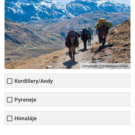
Unsplash/@adelebeausoleil
Kordillery/Andy
Pyreneje
Himaláje