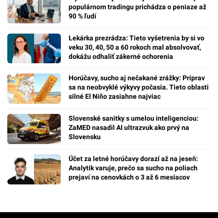
populárnom tradingu prichádza o peniaze až
90 % ľudí
Lekárka prezrádza: Tieto vyšetrenia by si vo
veku 30, 40, 50 a 60 rokoch mal absolvovať,
dokážu odhaliť zákerné ochorenia
Horúčavy, sucho aj nečakané zrážky: Priprav
sa na neobvyklé výkyvy počasia. Tieto oblasti
silné El Niño zasiahne najviac
Slovenské sanitky s umelou inteligenciou:
ZaMED nasadil AI ultrazvuk ako prvý na
Slovensku
Účet za letné horúčavy dorazí až na jeseň:
Analytik varuje, prečo sa sucho na poliach
prejaví na cenovkách o 3 až 6 mesiacov