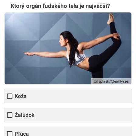
Ktorý orgán ľudského tela je najväčší?
Unsplash/@emilysea
Koža
Žalúdok
Pľúca