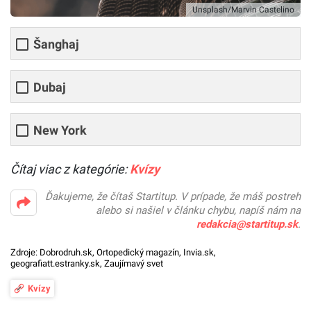
Unsplash/Marvin Castelino
Šanghaj
Dubaj
New York
Čítaj viac z kategórie:
Kvízy
Ďakujeme, že čítaš Startitup. V prípade, že máš postreh
alebo si našiel v článku chybu, napíš nám na
redakcia@startitup.sk
.
Zdroje:
Dobrodruh.sk
,
Ortopedický magazín
,
Invia.sk
,
geografiatt.estranky.sk
,
Zaujímavý svet
Kvízy