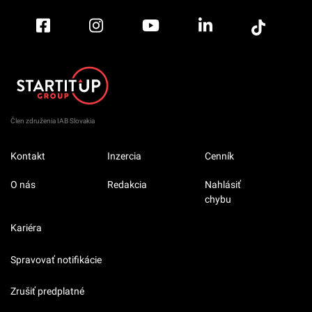
Člen združenia IAB Slovakia
Kontakt
Inzercia
Cenník
O nás
Redakcia
Nahlásiť
chybu
Kariéra
Spravovať notifikácie
Zrušiť predplatné