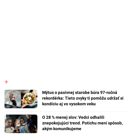
Mýtus o pasívnej starobe búra 97-ročná
rekordérka: Tieto zvyky ti pomôžu udržať si
kondíciu aj vo vysokom veku
O 28 % menej slov: Vedci odhalili
znepokojujúci trend. Potichu mení spôsob,
akým komunikujeme