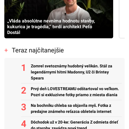
„Vláda absolútne nevníma hodnotu stavby,
kukurica je tragédia,” tvrdí architekt Peťo
Dostál
Teraz najčítanejšie
Zomrel svetoznámy hudobný velikán. Stál za
legendárnymi hitmi Madonny, U2 či Brintey
Spears
Prvý deň LOVESTREAMU odštartoval vo veľkom.
Pozri si exkluzívne fotky priamo z miesta diania
Na bochníku chleba sa objavila myš. Fotka z
predajne známeho reťazca obletela internet
Dôchodok už v 20-ke: Generácia Z odmieta drieť
do staroby, zavádza nový trend