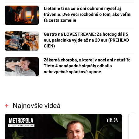
Lietanie ti na celé dni ochromí myseľ aj
trávenie. Dve veci rozhodnú o tom, ako veľmi
ťa cesta zomelie
Gastro na LOVESTREAME: Za hotdog dáš 5
eur, palacinka vyjde až na 20 eur (PREHĽAD
CIEN)
Zákerná choroba, o ktorej v noci ani netušíš:
Tieto 4 nenápadné signály odhalia
nebezpečné spánkové apnoe
Najnovšie videá