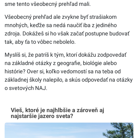
sme tento všeobecný prehľad mali.
Všeobecný prehľad ale zvykne byť strašiakom
mnohých, keďže sa nedá naučiť iba z jediného
zdroja. Dokážeš si ho však začať postupne budovať
tak, aby ťa to vôbec nebolelo.
Myslíš si, že patríš k tým, ktorí dokážu zodpovedať
na základné otázky z geografie, biológie alebo
histórie? Over si, koľko vedomostí sa na teba od
základnej školy nalepilo, a skús odpovedať na otázky
o svetových NAJ.
Vieš, ktoré je najhlbšie a zároveň aj
najstaršie jazero sveta?