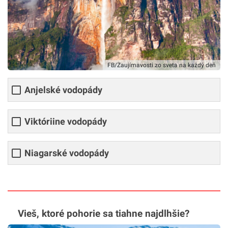
FB/Zaujímavosti zo sveta na každý deň
Anjelské vodopády
Viktóriine vodopády
Niagarské vodopády
Vieš, ktoré pohorie sa tiahne najdlhšie?