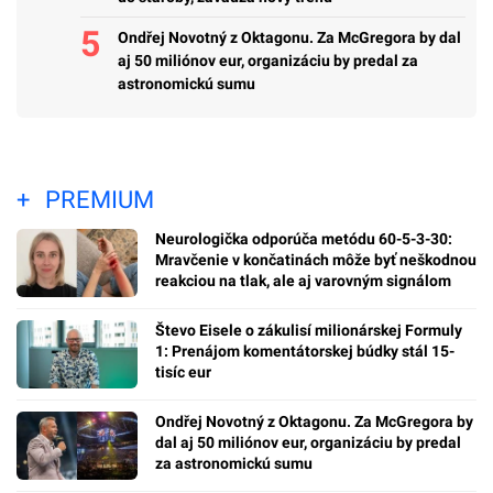
Ondřej Novotný z Oktagonu. Za McGregora by dal
aj 50 miliónov eur, organizáciu by predal za
astronomickú sumu
PREMIUM
Neurologička odporúča metódu 60-5-3-30:
Mravčenie v končatinách môže byť neškodnou
reakciou na tlak, ale aj varovným signálom
Števo Eisele o zákulisí milionárskej Formuly
1: Prenájom komentátorskej búdky stál 15-
tisíc eur
Ondřej Novotný z Oktagonu. Za McGregora by
dal aj 50 miliónov eur, organizáciu by predal
za astronomickú sumu