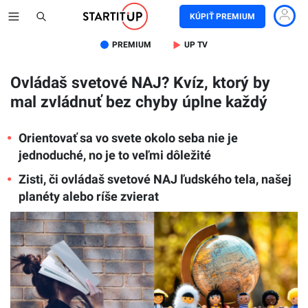
KÚPIŤ PREMIUM
PREMIUM
UP TV
Ovládaš svetové NAJ? Kvíz, ktorý by
mal zvládnuť bez chyby úplne každý
Orientovať sa vo svete okolo seba nie je
jednoduché, no je to veľmi dôležité
Zisti, či ovládaš svetové NAJ ľudského tela, našej
planéty alebo ríše zvierat