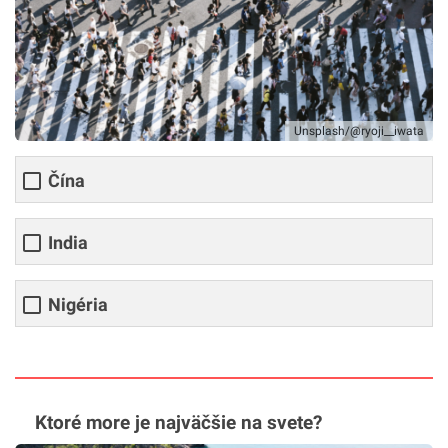
Unsplash/@ryoji__iwata
Čína
India
Nigéria
Ktoré more je najväčšie na svete?