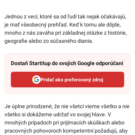
Jednou z vecí, ktoré sa od ľudí tak nejak očakávajú,
je mať všeobecný prehľad. Keď k tomu ale dôjde,
mnoho z nás zaváha pri základnej otázke z histórie,
geografie alebo zo súčasného diania.
Dostaň Startitup do svojich Google odporúčaní
Pridať ako preferovaný zdroj
Startitup, odkaz sa otvorí v n
Je úplne prirodzené, že nie všetci vieme všetko a nie
všetko si dokážeme udržať vo svojej hlave. V
mnohých prípadoch pri prijímacích skúškach alebo
pracovných pohovoroch kompetentní požadujú, aby