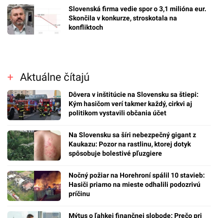
Slovenská firma vedie spor o 3,1 milióna eur.
Skončila v konkurze, stroskotala na
konfliktoch
Aktuálne čítajú
Dôvera v inštitúcie na Slovensku sa štiepi:
Kým hasičom verí takmer každý, cirkvi aj
politikom vystavili občania účet
Na Slovensku sa šíri nebezpečný gigant z
Kaukazu: Pozor na rastlinu, ktorej dotyk
spôsobuje bolestivé pľuzgiere
Nočný požiar na Horehroní spálil 10 stavieb:
Hasiči priamo na mieste odhalili podozrivú
príčinu
Mýtus o ľahkej finančnej slobode: Prečo pri