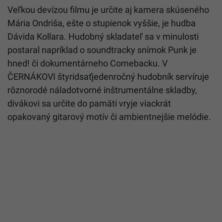
Veľkou devízou filmu je určite aj kamera skúseného
Mária Ondriša, ešte o stupienok vyššie, je hudba
Dávida Kollara. Hudobný skladateľ sa v minulosti
postaral napríklad o soundtracky snímok Punk je
hned! či dokumentárneho Comebacku. V
ČERNÁKOVI štyridsaťjedenročný hudobník servíruje
rôznorodé náladotvorné inštrumentálne skladby,
divákovi sa určite do pamäti vryje viackrát
opakovaný gitarový motív či ambientnejšie melódie.