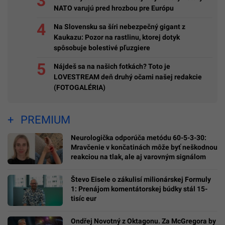
NATO varujú pred hrozbou pre Európu
Na Slovensku sa šíri nebezpečný gigant z
Kaukazu: Pozor na rastlinu, ktorej dotyk
spôsobuje bolestivé pľuzgiere
Nájdeš sa na našich fotkách? Toto je
LOVESTREAM deň druhý očami našej redakcie
(FOTOGALÉRIA)
PREMIUM
Neurologička odporúča metódu 60-5-3-30:
Mravčenie v končatinách môže byť neškodnou
reakciou na tlak, ale aj varovným signálom
Števo Eisele o zákulisí milionárskej Formuly
1: Prenájom komentátorskej búdky stál 15-
tisíc eur
Ondřej Novotný z Oktagonu. Za McGregora by