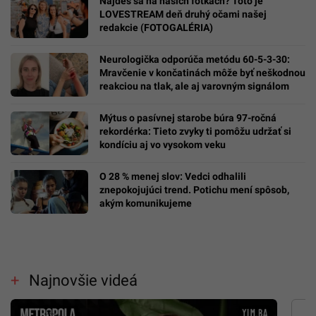
Nájdeš sa na našich fotkách? Toto je
LOVESTREAM deň druhý očami našej
redakcie (FOTOGALÉRIA)
Neurologička odporúča metódu 60-5-3-30:
Mravčenie v končatinách môže byť neškodnou
reakciou na tlak, ale aj varovným signálom
Mýtus o pasívnej starobe búra 97-ročná
rekordérka: Tieto zvyky ti pomôžu udržať si
kondíciu aj vo vysokom veku
O 28 % menej slov: Vedci odhalili
znepokojujúci trend. Potichu mení spôsob,
akým komunikujeme
Najnovšie videá