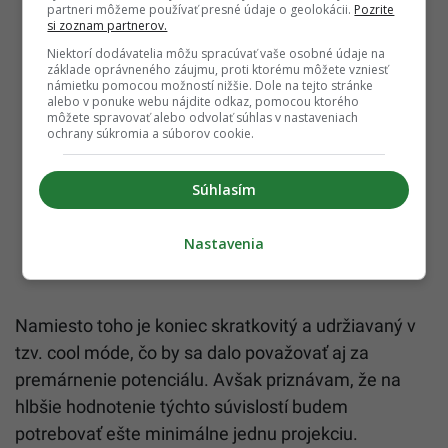
partneri môžeme používať presné údaje o geolokácii.
Pozrite
si zoznam partnerov.
Niektorí dodávatelia môžu spracúvať vaše osobné údaje na
základe oprávneného záujmu, proti ktorému môžete vzniesť
námietku pomocou možností nižšie. Dole na tejto stránke
alebo v ponuke webu nájdite odkaz, pomocou ktorého
môžete spravovať alebo odvolať súhlas v nastaveniach
ochrany súkromia a súborov cookie.
Súhlasím
Nastavenia
Namiesto toho je koniec skratkovitý a udržiavaný v
tzv. cool móde, čo by sa dalo považovať aj za
premárnenie potenciálu. Avšak priznávam, že na
hlbšie hodnotenie týchto súvislostí budem
potrebovať ešte minimálne jednu projekciu.