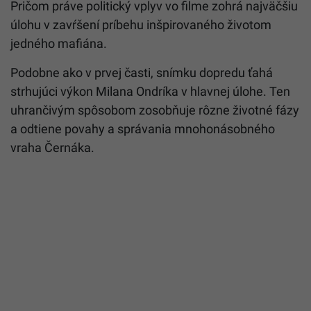
Pričom práve politický vplyv vo filme zohrá najväčšiu
úlohu v zavŕšení príbehu inšpirovaného životom
jedného mafiána.
Podobne ako v prvej časti, snímku dopredu ťahá
strhujúci výkon Milana Ondríka v hlavnej úlohe. Ten
uhrančivým spôsobom zosobňuje rôzne životné fázy
a odtiene povahy a správania mnohonásobného
vraha Černáka.