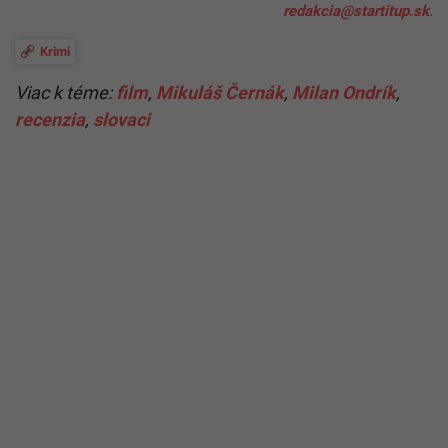
redakcia@startitup.sk
.
Krimi
Viac k téme:
film
,
Mikuláš Černák
,
Milan Ondrík
,
recenzia
,
slovaci