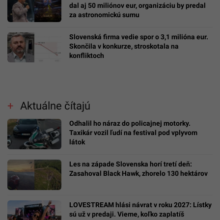
dal aj 50 miliónov eur, organizáciu by predal
za astronomickú sumu
Slovenská firma vedie spor o 3,1 milióna eur.
Skončila v konkurze, stroskotala na
konfliktoch
Aktuálne čítajú
Odhalil ho náraz do policajnej motorky.
Taxikár vozil ľudí na festival pod vplyvom
látok
Les na západe Slovenska horí tretí deň:
Zasahoval Black Hawk, zhorelo 130 hektárov
LOVESTREAM hlási návrat v roku 2027: Lístky
sú už v predaji. Vieme, koľko zaplatíš