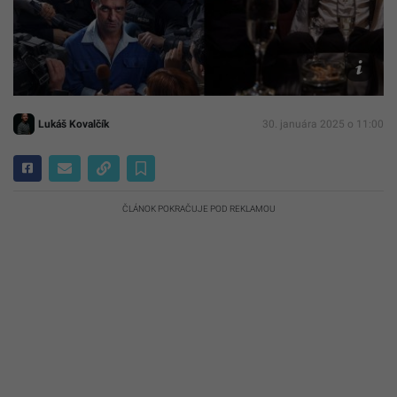
PubRes
Lukáš Kovalčík
30. januára 2025 o 11:00
ČLÁNOK POKRAČUJE POD REKLAMOU