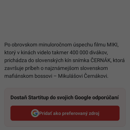
Po obrovskom minuloročnom úspechu filmu MIKI,
ktorý v kinách videlo takmer 400 000 divákov,
prichádza do slovenských kín snímka ČERNÁK, ktorá
završuje príbeh o najznámejšom slovenskom
mafiánskom bossovi – Mikulášovi Černákovi.
Dostaň Startitup do svojich Google odporúčaní
Pridať ako preferovaný zdroj
Startitup, odkaz sa otvorí v n