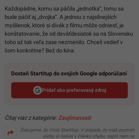
Každopádne, komu sa páčila „jednotka“, tomu sa
bude páčiť aj „dvojka“. A jednou z najsilnejších
myšlienok, ktoré si divák z filmu môže odniesť, je
konštatovanie, že od deväťdesiatok sa na Slovensku
toho až tak veľa zase nezmenilo. Chceš vedieť v
čom konkrétne? Bež do kina.
Dostaň Startitup do svojich Google odporúčaní
Pridať ako preferovaný zdroj
Startitup, odkaz sa otvorí v n
Čítaj viac z kategórie:
Zaujímavosti
Ďakujeme, že čítaš Startitup. V prípade, že máš postreh
alebo si našiel v článku chybu, napíš nám na