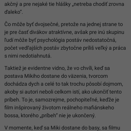
akčný a pre nejaké tie hlášky „netreba chodiť zrovna
ďaleko“.
Čo môže byť dvojsečné, pretože na jednej strane to
je pre časť divákov atraktívne, avšak pre inú skupinu
ľudí môže byť psychológia postáv nedostatočná,
počet vedľajších postáv zbytočne príliš veľký a práca
s nimi nedotiahnutá.
Taktiež je evidentne vidno, že vo chvíli, keď sa
postava Mikiho dostane do väzenia, tvorcom
dochádza dych a celé to tak trochu pôsobí dojmom,
akoby si autori neboli celkom istí, ako ukončiť tento
príbeh. To je, samozrejme, pochopiteľné, keďže je
film inšpirovaný životom reálneho mafiánskeho
bossa, ktorého „príbeh“ nie je ukončený.
V momente, keď sa Miki dostane do basy, sa filmu