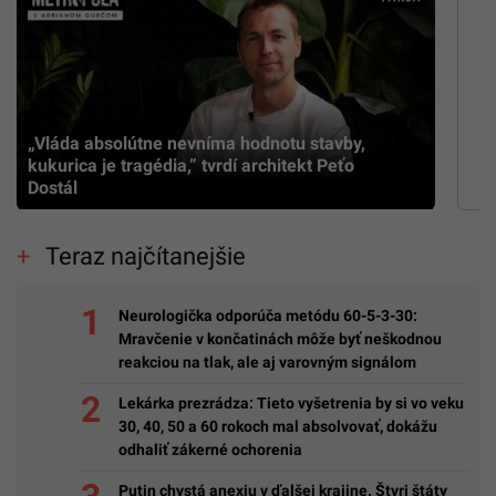
„Vláda absolútne nevníma hodnotu stavby,
kukurica je tragédia,” tvrdí architekt Peťo
Dostál
Teraz najčítanejšie
Neurologička odporúča metódu 60-5-3-30:
Mravčenie v končatinách môže byť neškodnou
reakciou na tlak, ale aj varovným signálom
Lekárka prezrádza: Tieto vyšetrenia by si vo veku
30, 40, 50 a 60 rokoch mal absolvovať, dokážu
odhaliť zákerné ochorenia
Putin chystá anexiu v ďalšej krajine. Štyri štáty