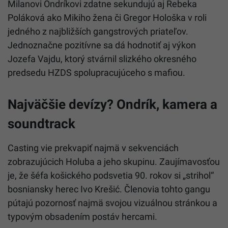
Milanovi Ondríkovi zdatne sekundujú aj Rebeka
Poláková ako Mikiho žena či Gregor Hološka v roli
jedného z najbližších gangstrových priateľov.
Jednoznačne pozitívne sa dá hodnotiť aj výkon
Jozefa Vajdu, ktorý stvárnil slizkého okresného
predsedu HZDS spolupracujúceho s mafiou.
Najväčšie devízy? Ondrík, kamera a
soundtrack
Casting vie prekvapiť najmä v sekvenciách
zobrazujúcich Holuba a jeho skupinu. Zaujímavosťou
je, že šéfa košického podsvetia 90. rokov si „strihol“
bosniansky herec Ivo Krešić. Členovia tohto gangu
pútajú pozornosť najmä svojou vizuálnou stránkou a
typovým obsadením postáv hercami.