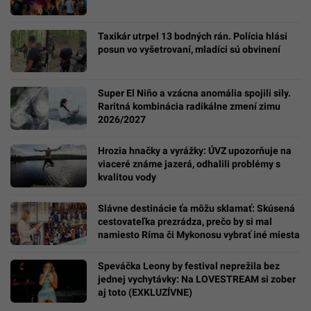
Taxikár utrpel 13 bodných rán. Polícia hlási
posun vo vyšetrovaní, mladíci sú obvinení
Super El Niño a vzácna anomália spojili sily.
Raritná kombinácia radikálne zmení zimu
2026/2027
Hrozia hnačky a vyrážky: ÚVZ upozorňuje na
viaceré známe jazerá, odhalili problémy s
kvalitou vody
Slávne destinácie ťa môžu sklamať: Skúsená
cestovateľka prezrádza, prečo by si mal
namiesto Ríma či Mykonosu vybrať iné miesta
Speváčka Leony by festival neprežila bez
jednej vychytávky: Na LOVESTREAM si zober
aj toto (EXKLUZÍVNE)