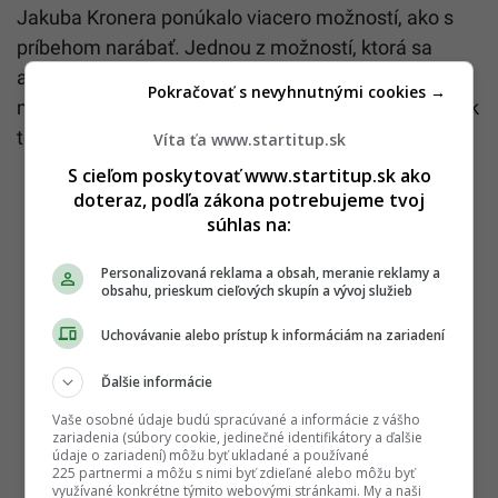
Jakuba Kronera ponúkalo viacero možností, ako s
príbehom narábať. Jednou z možností, ktorá sa
automaticky ponúka, je ČERNÁKA „prepnúť“ do
Pokračovať s nevyhnutnými cookies →
módu vážnej väzenskej psychologickej drámy, avšak
to sa nestalo.
Víta ťa www.startitup.sk
S cieľom poskytovať www.startitup.sk ako
doteraz, podľa zákona potrebujeme tvoj
súhlas na:
Personalizovaná reklama a obsah, meranie reklamy a
obsahu, prieskum cieľových skupín a vývoj služieb
Uchovávanie alebo prístup k informáciám na zariadení
Ďalšie informácie
Vaše osobné údaje budú spracúvané a informácie z vášho
zariadenia (súbory cookie, jedinečné identifikátory a ďalšie
údaje o zariadení) môžu byť ukladané a používané
225 partnermi a môžu s nimi byť zdieľané alebo môžu byť
využívané konkrétne týmito webovými stránkami. My a naši