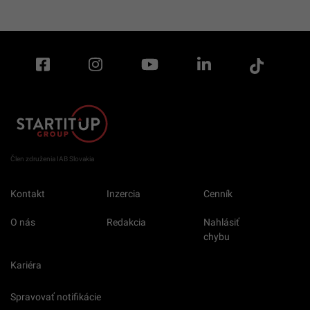
Člen združenia IAB Slovakia
Kontakt
Inzercia
Cenník
O nás
Redakcia
Nahlásiť
chybu
Kariéra
Spravovať notifikácie