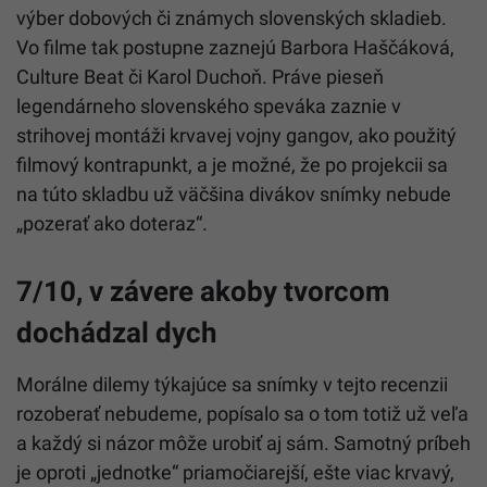
výber dobových či známych slovenských skladieb.
Vo filme tak postupne zaznejú Barbora Haščáková,
Culture Beat či Karol Duchoň. Práve pieseň
legendárneho slovenského speváka zaznie v
strihovej montáži krvavej vojny gangov, ako použitý
filmový kontrapunkt, a je možné, že po projekcii sa
na túto skladbu už väčšina divákov snímky nebude
„pozerať ako doteraz“.
7/10, v závere akoby tvorcom
dochádzal dych
Morálne dilemy týkajúce sa snímky v tejto recenzii
rozoberať nebudeme, popísalo sa o tom totiž už veľa
a každý si názor môže urobiť aj sám. Samotný príbeh
je oproti „jednotke“ priamočiarejší, ešte viac krvavý,