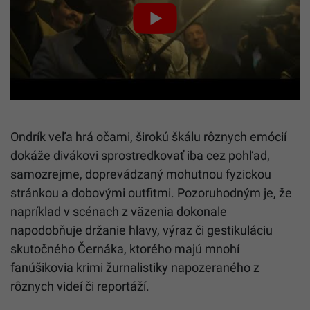
Ondrík veľa hrá očami, širokú škálu rôznych emócií
dokáže divákovi sprostredkovať iba cez pohľad,
samozrejme, doprevádzaný mohutnou fyzickou
stránkou a dobovými outfitmi. Pozoruhodným je, že
napríklad v scénach z väzenia dokonale
napodobňuje držanie hlavy, výraz či gestikuláciu
skutočného Černáka, ktorého majú mnohí
fanúšikovia krimi žurnalistiky napozeraného z
rôznych videí či reportáží.