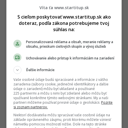
Víta ťa www.startitup.sk
S cieľom poskytovať www.startitup.sk ako
doteraz, podľa zákona potrebujeme tvoj
súhlas na:
Personalizovaná reklama a obsah, meranie reklamy a
obsahu, prieskum cieľových skupín a vývoj služieb
Uchovávanie alebo prístup k informáciám na zariadení
Ďalšie informácie
Vaše osobné údaje budú spracúvané a informácie z vášho
zariadenia (súbory cookie, jedinečné identifikátory a ďalšie
údaje o zariadení) môžu byť ukladané a používané
225 partnermi a môžu s nimi byť zdieľané alebo môžu byť
využívané konkrétne týmito webovými stránkami. My a naši
partneri môžeme používať presné údaje o geolokácii.
Pozrite
si zoznam partnerov.
Niektorí dodávatelia môžu spracúvať vaše osobné údaje na
základe oprávneného záujmu, proti ktorému môžete vzniesť
námietku pomocou možností nižšie. Dole na tejto stránke