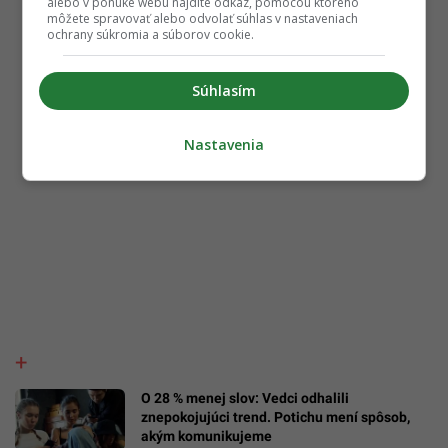
alebo v ponuke webu nájdite odkaz, pomocou ktorého
môžete spravovať alebo odvolať súhlas v nastaveniach
ochrany súkromia a súborov cookie.
Súhlasím
Nastavenia
O 28 % menej slov: Vedci odhalili
znepokojujúci trend. Potichu mení spôsob,
akým komunikujeme