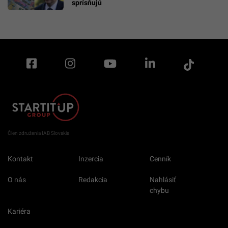
sprísňujú
Člen združenia IAB Slovakia
Kontakt
Inzercia
Cenník
O nás
Redakcia
Nahlásiť
chybu
Kariéra