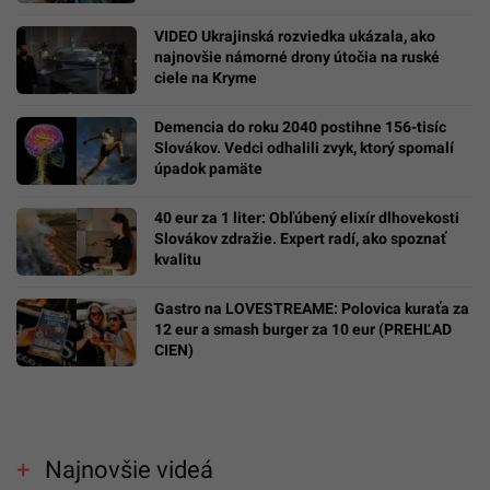
VIDEO Ukrajinská rozviedka ukázala, ako
najnovšie námorné drony útočia na ruské
ciele na Kryme
Demencia do roku 2040 postihne 156-tisíc
Slovákov. Vedci odhalili zvyk, ktorý spomalí
úpadok pamäte
40 eur za 1 liter: Obľúbený elixír dlhovekosti
Slovákov zdražie. Expert radí, ako spoznať
kvalitu
Gastro na LOVESTREAME: Polovica kuraťa za
12 eur a smash burger za 10 eur (PREHĽAD
CIEN)
Najnovšie videá