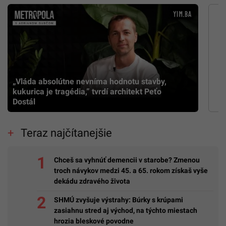
„Vláda absolútne nevníma hodnotu stavby,
kukurica je tragédia,” tvrdí architekt Peťo
Dostál
Teraz najčítanejšie
Chceš sa vyhnúť demencii v starobe? Zmenou
troch návykov medzi 45. a 65. rokom získaš vyše
dekádu zdravého života
SHMÚ zvyšuje výstrahy: Búrky s krúpami
zasiahnu stred aj východ, na týchto miestach
hrozia bleskové povodne