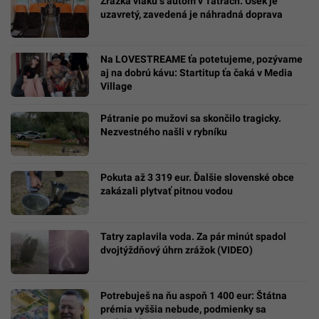
Zrážka vlaku s autom v Tatrách: Úsek je
uzavretý, zavedená je náhradná doprava
Na LOVESTREAME ťa potetujeme, pozývame
aj na dobrú kávu: Startitup ťa čaká v Media
Village
Pátranie po mužovi sa skončilo tragicky.
Nezvestného našli v rybníku
Pokuta až 3 319 eur. Ďalšie slovenské obce
zakázali plytvať pitnou vodou
Tatry zaplavila voda. Za pár minút spadol
dvojtýždňový úhrn zrážok (VIDEO)
Potrebuješ na ňu aspoň 1 400 eur: Štátna
prémia vyššia nebude, podmienky sa