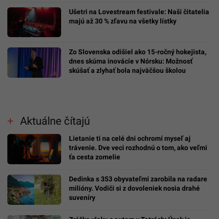
Ušetri na Lovestream festivale: Naši čitatelia
majú až 30 % zľavu na všetky lístky
Zo Slovenska odišiel ako 15-ročný hokejista,
dnes skúma inovácie v Nórsku: Možnosť
skúšať a zlyhať bola najväčšou školou
Aktuálne čítajú
Lietanie ti na celé dni ochromí myseľ aj
trávenie. Dve veci rozhodnú o tom, ako veľmi
ťa cesta zomelie
Dedinka s 353 obyvateľmi zarobila na radare
milióny. Vodiči si z dovoleniek nosia drahé
suveníry