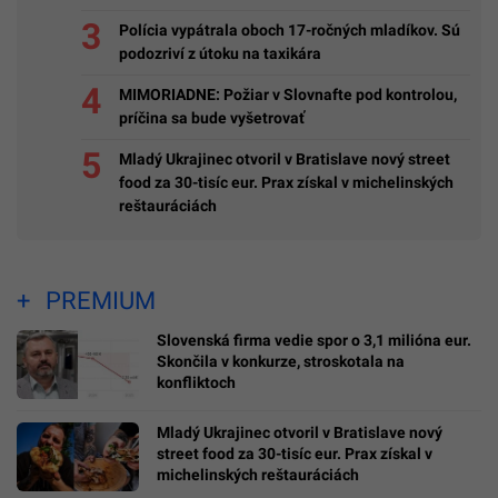
Polícia vypátrala oboch 17-ročných mladíkov. Sú
podozriví z útoku na taxikára
MIMORIADNE: Požiar v Slovnafte pod kontrolou,
príčina sa bude vyšetrovať
Mladý Ukrajinec otvoril v Bratislave nový street
food za 30-tisíc eur. Prax získal v michelinských
reštauráciách
PREMIUM
Slovenská firma vedie spor o 3,1 milióna eur.
Skončila v konkurze, stroskotala na
konfliktoch
Mladý Ukrajinec otvoril v Bratislave nový
street food za 30-tisíc eur. Prax získal v
michelinských reštauráciách