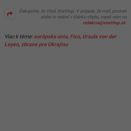
Ďakujeme, že čítaš Startitup. V prípade, že máš postreh
alebo si našiel v článku chybu, napíš nám na
redakcia@startitup.sk
.
Viac k téme:
európska únia
,
Fico
,
Ursula von der
Leyen
,
zbrane pre Ukrajinu