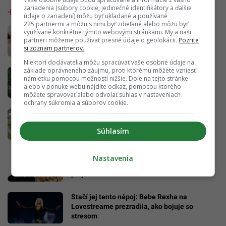
zariadenia (súbory cookie, jedinečné identifikátory a ďalšie
údaje o zariadení) môžu byť ukladané a používané
225 partnermi a môžu s nimi byť zdieľané alebo môžu byť
Masáž zadarmo a hydratácia na prvom
využívané konkrétne týmito webovými stránkami. My a naši
mieste: Startitup ťa na LOVESTREAME čaká
partneri môžeme používať presné údaje o geolokácii.
Pozrite
si zoznam partnerov.
vo Feel Good Zone
Niektorí dodávatelia môžu spracúvať vaše osobné údaje na
základe oprávneného záujmu, proti ktorému môžete vzniesť
Na Slovensku sa šíri nebezpečný gigant z
námietku pomocou možností nižšie. Dole na tejto stránke
Kaukazu: Pozor na rastlinu, ktorej dotyk
alebo v ponuke webu nájdite odkaz, pomocou ktorého
spôsobuje bolestivé pľuzgiere
môžete spravovať alebo odvolať súhlas v nastaveniach
ochrany súkromia a súborov cookie.
Nočný požiar na Horehroní spálil 10 stavieb:
Hasiči priamo na mieste odhalili podozrivú
Súhlasím
príčinu
Účet za letné horúčavy dorazí až na jeseň:
Nastavenia
Analytik varuje, prečo sa sucho na poliach
prejaví na cenovkách o 3 až 6 mesiacov
Stačí jej tento nápoj: Bebe Rexha na
Lovestreame prezradila, ako bojuje so
stresom