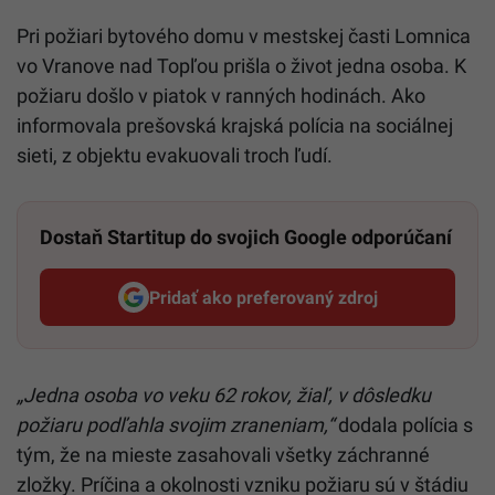
Pri požiari bytového domu v mestskej časti Lomnica
vo Vranove nad Topľou prišla o život jedna osoba. K
požiaru došlo v piatok v ranných hodinách. Ako
informovala prešovská krajská polícia na sociálnej
sieti, z objektu evakuovali troch ľudí.
Dostaň Startitup do svojich Google odporúčaní
Pridať ako preferovaný zdroj
Startitup, odkaz sa otvorí v n
„Jedna osoba vo veku 62 rokov, žiaľ, v dôsledku
požiaru podľahla svojim zraneniam,“
dodala polícia s
tým, že na mieste zasahovali všetky záchranné
zložky. Príčina a okolnosti vzniku požiaru sú v štádiu