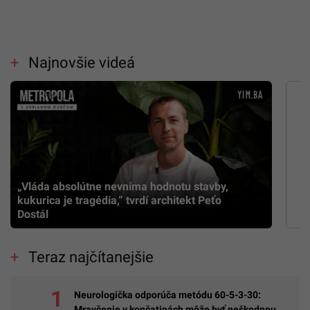
Najnovšie videá
„Vláda absolútne nevníma hodnotu stavby,
kukurica je tragédia,” tvrdí architekt Peťo
Dostál
Teraz najčítanejšie
Neurologička odporúča metódu 60-5-3-30:
Mravčenie v končatinách môže byť neškodnou