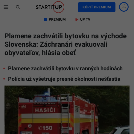
KÚPIŤ PREMIUM
PREMIUM
UP TV
Plamene zachvátili bytovku na východe
Slovenska: Záchranári evakuovali
obyvateľov, hlásia obeť
Plamene zachvátili bytovku v ranných hodinách
Polícia už vyšetruje presné okolnosti nešťastia
Na
snímke
hasiči
(Ilustrač