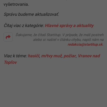
vyšetrovania.
Správu budeme aktualizovať.
Čítaj viac z kategórie:
Hlavné správy a aktuality
Ďakujeme, že čítaš Startitup. V prípade, že máš postreh
alebo si našiel v článku chybu, napíš nám na
redakcia@startitup.sk
.
Viac k téme:
hasiči
,
mŕtvy muž
,
požiar
,
Vranov nad
Topľov