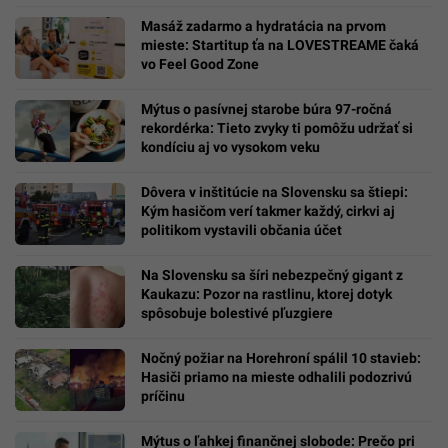
Masáž zadarmo a hydratácia na prvom
mieste: Startitup ťa na LOVESTREAME čaká
vo Feel Good Zone
Mýtus o pasívnej starobe búra 97-ročná
rekordérka: Tieto zvyky ti pomôžu udržať si
kondíciu aj vo vysokom veku
Dôvera v inštitúcie na Slovensku sa štiepi:
Kým hasičom verí takmer každý, cirkvi aj
politikom vystavili občania účet
Na Slovensku sa šíri nebezpečný gigant z
Kaukazu: Pozor na rastlinu, ktorej dotyk
spôsobuje bolestivé pľuzgiere
Nočný požiar na Horehroní spálil 10 stavieb:
Hasiči priamo na mieste odhalili podozrivú
príčinu
Mýtus o ľahkej finančnej slobode: Prečo pri