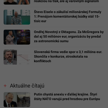
reakciou na tlak, ale aj varovným signálom
Števo Eisele o zákulisí milionárskej Formuly
1: Prenájom komentátorskej búdky stál 15-
tisíc eur
Ondřej Novotný z Oktagonu. Za McGregora by
dal aj 50 miliónov eur, organizáciu by predal
za astronomickú sumu
Slovenská firma vedie spor o 3,1 milióna eur.
Skončila v konkurze, stroskotala na
konfliktoch
Aktuálne čítajú
Putin chystá anexiu v ďalšej krajine. Štyri
štáty NATO varujú pred hrozbou pre Európu