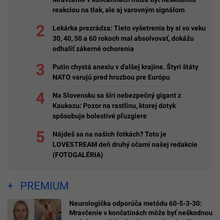
reakciou na tlak, ale aj varovným signálom
Lekárka prezrádza: Tieto vyšetrenia by si vo veku
30, 40, 50 a 60 rokoch mal absolvovať, dokážu
odhaliť zákerné ochorenia
Putin chystá anexiu v ďalšej krajine. Štyri štáty
NATO varujú pred hrozbou pre Európu
Na Slovensku sa šíri nebezpečný gigant z
Kaukazu: Pozor na rastlinu, ktorej dotyk
spôsobuje bolestivé pľuzgiere
Nájdeš sa na našich fotkách? Toto je
LOVESTREAM deň druhý očami našej redakcie
(FOTOGALÉRIA)
PREMIUM
Neurologička odporúča metódu 60-5-3-30:
Mravčenie v končatinách môže byť neškodnou