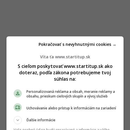
Pokračovať s nevyhnutnými cookies →
Víta ťa www.startitup.sk
S cieľom poskytovať www.startitup.sk ako
doteraz, podľa zákona potrebujeme tvoj
súhlas na:
Personalizovaná reklama a obsah, meranie reklamy a
obsahu, prieskum cieľových skupín a vývoj služieb
Uchovávanie alebo prístup k informáciám na zariadení
Ďalšie informácie
Vaše osobné údaje budú spracúvané a informácie z vášho