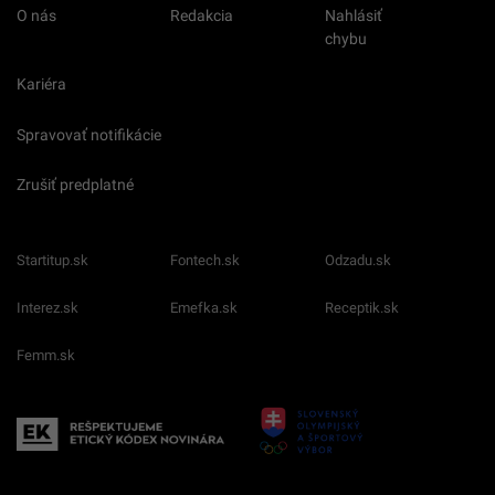
O nás
Redakcia
Nahlásiť
chybu
Kariéra
Spravovať notifikácie
Zrušiť predplatné
Startitup.sk
Fontech.sk
Odzadu.sk
Interez.sk
Emefka.sk
Receptik.sk
Femm.sk