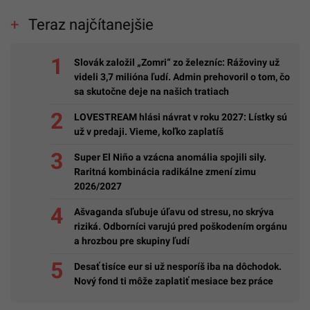
Teraz najčítanejšie
Slovák založil „Zomri“ zo železníc: Rážoviny už
videli 3,7 milióna ľudí. Admin prehovoril o tom, čo
sa skutočne deje na našich tratiach
LOVESTREAM hlási návrat v roku 2027: Lístky sú
už v predaji. Vieme, koľko zaplatíš
Super El Niño a vzácna anomália spojili sily.
Raritná kombinácia radikálne zmení zimu
2026/2027
Ašvaganda sľubuje úľavu od stresu, no skrýva
riziká. Odborníci varujú pred poškodením orgánu
a hrozbou pre skupiny ľudí
Desať tisíce eur si už nesporíš iba na dôchodok.
Nový fond ti môže zaplatiť mesiace bez práce