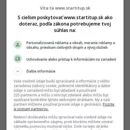
Víta ťa www.startitup.sk
S cieľom poskytovať www.startitup.sk ako
doteraz, podľa zákona potrebujeme tvoj
súhlas na:
Personalizovaná reklama a obsah, meranie reklamy a
obsahu, prieskum cieľových skupín a vývoj služieb
Uchovávanie alebo prístup k informáciám na zariadení
Ďalšie informácie
Vaše osobné údaje budú spracúvané a informácie z vášho
zariadenia (súbory cookie, jedinečné identifikátory a ďalšie
údaje o zariadení) môžu byť ukladané a používané
225 partnermi a môžu s nimi byť zdieľané alebo môžu byť
využívané konkrétne týmito webovými stránkami. My a naši
partneri môžeme používať presné údaje o geolokácii.
Pozrite
si zoznam partnerov.
Niektorí dodávatelia môžu spracúvať vaše osobné údaje na
základe oprávneného záujmu, proti ktorému môžete vzniesť
námietku pomocou možností nižšie. Dole na tejto stránke