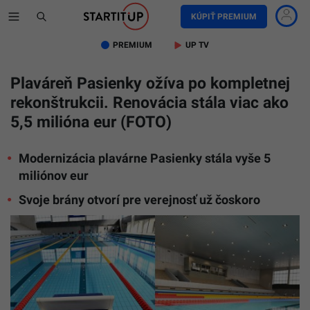
KÚPIŤ PREMIUM
PREMIUM
UP TV
Plaváreň Pasienky ožíva po kompletnej
rekonštrukcii. Renovácia stála viac ako
5,5 milióna eur (FOTO)
Modernizácia plavárne Pasienky stála vyše 5
miliónov eur
Svoje brány otvorí pre verejnosť už čoskoro
Snímka
zo
zrekonšt
plavárne
Pasienky
7.
marca
2025