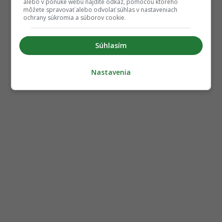
alebo v ponuke webu nájdite odkaz, pomocou ktorého
môžete spravovať alebo odvolať súhlas v nastaveniach
ochrany súkromia a súborov cookie.
Súhlasím
Nastavenia