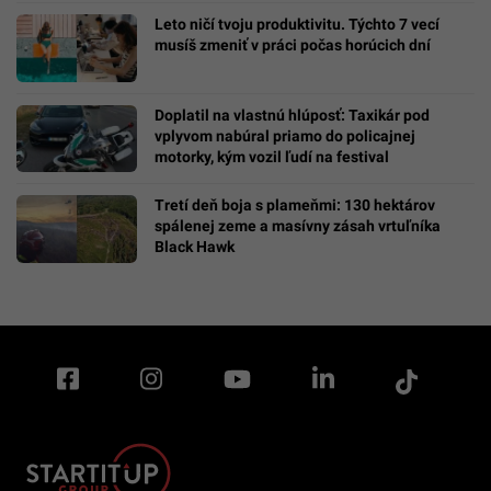
Leto ničí tvoju produktivitu. Týchto 7 vecí
musíš zmeniť v práci počas horúcich dní
Doplatil na vlastnú hlúposť: Taxikár pod
vplyvom nabúral priamo do policajnej
motorky, kým vozil ľudí na festival
Tretí deň boja s plameňmi: 130 hektárov
spálenej zeme a masívny zásah vrtuľníka
Black Hawk