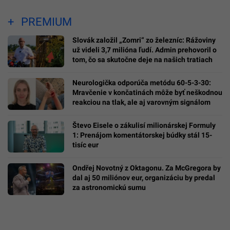
PREMIUM
Slovák založil „Zomri“ zo železníc: Rážoviny
už videli 3,7 milióna ľudí. Admin prehovoril o
tom, čo sa skutočne deje na našich tratiach
Neurologička odporúča metódu 60-5-3-30:
Mravčenie v končatinách môže byť neškodnou
reakciou na tlak, ale aj varovným signálom
Števo Eisele o zákulisí milionárskej Formuly
1: Prenájom komentátorskej búdky stál 15-
tisíc eur
Ondřej Novotný z Oktagonu. Za McGregora by
dal aj 50 miliónov eur, organizáciu by predal
za astronomickú sumu