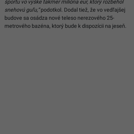
športu vo výške takmer milióna eur, ktorý rozbehol
snehovú guľu,“
podotkol. Dodal tiež, že vo vedľajšej
budove sa osádza nové teleso nerezového 25-
metrového bazéna, ktorý bude k dispozícii na jeseň.