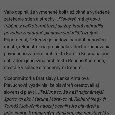
Vallo doplnil, že vymenené boli tiež okná a vyriešené
zatekanie stien a strechy.
„Plaváreň má aj novú
tribúnu z veľkoformátovej dlažby, ktorá nahradila
pôvodne zastarané plastové sedadlá,“
ozrejmil.
Pripomenul, že keďže je budova pamätihodnosťou
mesta, rekonštrukcia prebiehala v duchu zachovania
pôvodného zámeru architekta Kamila Kosmana pod
dohľadom jeho syna architekta Reného Kosmana,
no stále v súlade s modernými trendmi.
Viceprimátorka Bratislavy Lenka Antalová
Plavúchová vyzdvihla, že plaváreň otestovali aj
slovenskí plavci.
„Teší ma to, že naši najznámejší
športovci ako Martina Moravcová, Richard Nagy či
Tomáš Klobučník naozaj ocenili túto plaváreň a
prirovnali ju k moderným stánkom, aké navštevujú v