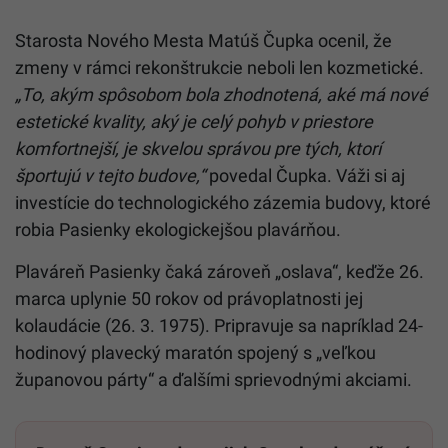
Starosta Nového Mesta Matúš Čupka ocenil, že
zmeny v rámci rekonštrukcie neboli len kozmetické.
„To, akým spôsobom bola zhodnotená, aké má nové
estetické kvality, aký je celý pohyb v priestore
komfortnejší, je skvelou správou pre tých, ktorí
športujú v tejto budove,“
povedal Čupka. Váži si aj
investície do technologického zázemia budovy, ktoré
robia Pasienky ekologickejšou plavárňou.
Plaváreň Pasienky čaká zároveň „oslava“, keďže 26.
marca uplynie 50 rokov od právoplatnosti jej
kolaudácie (26. 3. 1975). Pripravuje sa napríklad 24-
hodinový plavecký maratón spojený s „veľkou
županovou párty“ a ďalšími sprievodnými akciami.