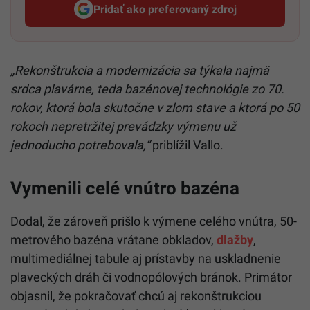
Pridať ako preferovaný zdroj
Startitup, odkaz sa otvorí v n
„Rekonštrukcia a modernizácia sa týkala najmä
srdca plavárne, teda bazénovej technológie zo 70.
rokov, ktorá bola skutočne v zlom stave a ktorá po 50
rokoch nepretržitej prevádzky výmenu už
jednoducho potrebovala,“
priblížil Vallo.
Vymenili celé vnútro bazéna
Dodal, že zároveň prišlo k výmene celého vnútra, 50-
metrového bazéna vrátane obkladov,
dlažby
,
multimediálnej tabule aj prístavby na uskladnenie
plaveckých dráh či vodnopólových bránok. Primátor
objasnil, že pokračovať chcú aj rekonštrukciou