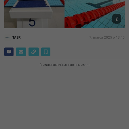
v
Bratislav
TASR/Pa
Neubaue
TASR
7. marca 2025 o 13:40
ČLÁNOK POKRAČUJE POD REKLAMOU