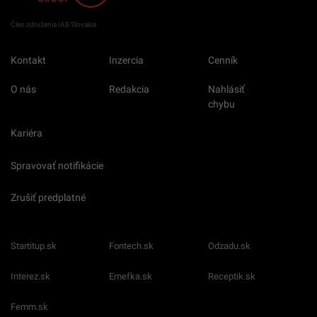
Člen združenia IAB Slovakia
Kontakt
Inzercia
Cenník
O nás
Redakcia
Nahlásiť
chybu
Kariéra
Spravovať notifikácie
Zrušiť predplatné
Startitup.sk
Fontech.sk
Odzadu.sk
Interez.sk
Emefka.sk
Receptik.sk
Femm.sk