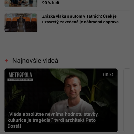
90 % ľudí
Zrážka vlaku s autom v Tatrách: Úsek je
uzavretý, zavedená je náhradná doprava
Najnovšie videá
„Vláda absolútne nevníma hodnotu stavby,
kukurica je tragédia,” tvrdí architekt Peťo
Dostál