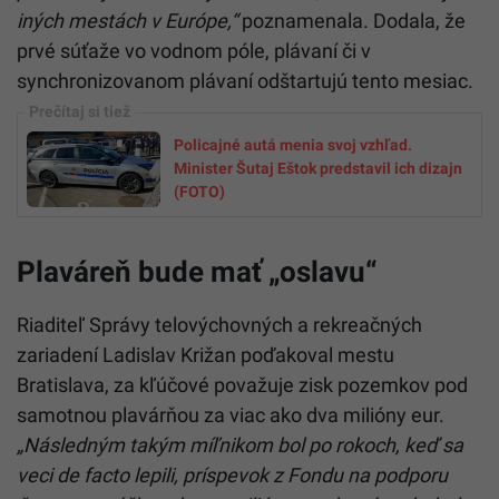
iných mestách v Európe,“
poznamenala. Dodala, že
prvé súťaže vo vodnom póle, plávaní či v
synchronizovanom plávaní odštartujú tento mesiac.
Policajné autá menia svoj vzhľad.
Minister Šutaj Eštok predstavil ich dizajn
(FOTO)
Plaváreň bude mať „oslavu“
Riaditeľ Správy telovýchovných a rekreačných
zariadení Ladislav Križan poďakoval mestu
Bratislava, za kľúčové považuje zisk pozemkov pod
samotnou plavárňou za viac ako dva milióny eur.
„Následným takým míľnikom bol po rokoch, keď sa
veci de facto lepili, príspevok z Fondu na podporu