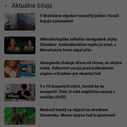
Aktuálne čítajú
V Bratislave vypukol rozsiahly požiar. Hasiči
bojujú s plameňmi
Mikrobiologička odhalila nenápadné chyby
Slovákov: Antibakteriálne mydlo je omyl, z
klimatizácie hrozí zápal pľúc
Ašvaganda sľubuje úľavu od stresu, no skrýva
riziká. Odborníci varujú pred poškodením
orgánu a hrozbou pre skupiny ľudí
9 z 10 dospelých zlyhá, ôsmak by sa
nezapotil. Zisti, či máš angličtinu naozaj v
malíčku (KVÍZ)
Medveď hnedý sa objavil na strednom
Slovensku. Mesto vyzýva ľudí k opatrnosti