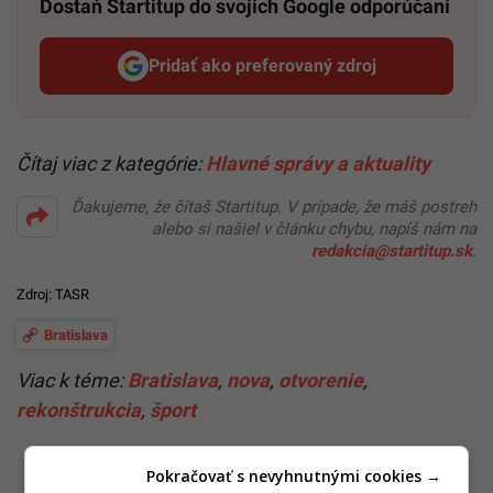
Dostaň Startitup do svojich Google odporúčaní
Pridať ako preferovaný zdroj
Startitup, odkaz sa otvorí v n
Čítaj viac z kategórie:
Hlavné správy a aktuality
Ďakujeme, že čítaš Startitup. V prípade, že máš postreh
alebo si našiel v článku chybu, napíš nám na
redakcia@startitup.sk
.
Zdroj: TASR
Bratislava
Viac k téme:
Bratislava
,
nova
,
otvorenie
,
rekonštrukcia
,
šport
Pokračovať s nevyhnutnými cookies →