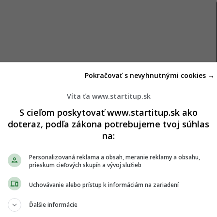
Pokračovať s nevyhnutnými cookies →
Víta ťa www.startitup.sk
S cieľom poskytovať www.startitup.sk ako
e vzduch
doteraz, podľa zákona potrebujeme tvoj súhlas
na:
vnych zlúčenín, ktoré sú nebezpečné. „
Taký
Personalizovaná reklama a obsah, meranie reklamy a obsahu,
 nevyskytuje,
“ vysvetlil Martin Pivokonský z Ústavu
prieskum cieľových skupín a vývoj služieb
re
Nový Čas
. Pivokonský ďalej uviedol: „
Navyše sa
Uchovávanie alebo prístup k informáciám na zariadení
inhalujú s tým, ako človek dýcha. Mnoho z týchto
il potenciálne nebezpečenstvo týchto látok.
Ďalšie informácie