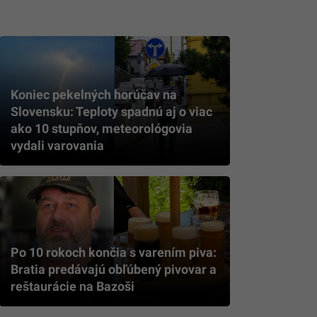
Koniec pekelných horúčav na
Slovensku: Teploty spadnú aj o viac
ako 10 stupňov, meteorológovia
vydali varovania
Po 10 rokoch končia s varením piva:
Bratia predávajú obľúbený pivovar a
reštaurácie na Bazoši