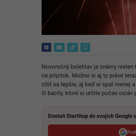
Novoročný bolehlav je známy nielen tý
na prípitok. Možno si aj ty práve ter
cítiť sa lepšie, aj keď si spal menej 
či bacily, ktoré si určite počas osláv 
Dostaň Startitup do svojich Google
Pri