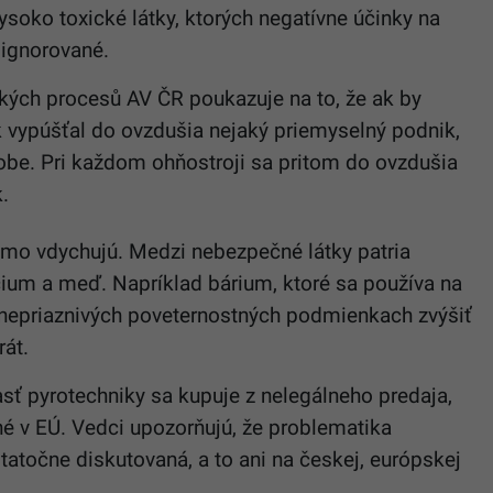
ysoko toxické látky, ktorých negatívne účinky na
 ignorované.
kých procesů AV ČR poukazuje na to, že ak by
 vypúšťal do ovzdušia nejaký priemyselný podnik,
alobe. Pri každom ohňostroji sa pritom do ovzdušia
.
riamo vdychujú. Medzi nebezpečné látky patria
ncium a meď. Napríklad bárium, ktoré sa používa na
 nepriaznivých poveternostných podmienkach zvýšiť
rát.
sť pyrotechniky sa kupuje z nelegálneho predaja,
ané v EÚ. Vedci upozorňujú, že problematika
atočne diskutovaná, a to ani na českej, európskej