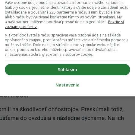
Vaše osobné údaje budú spracúvané a informácie z vášho zariadenia
rňuje na to, že škodlivé látky zo ohňostrojov môžu
(súbory cookie, jedinečné identifikátory a ďalšie údaje o zariadení) môžu
byť ukladané a používané 225 partnermi a môžu s nimi byť zdieľané
lhodobé následky na zdravie.
alebo môžu byť využívané konkrétne týmito webovými stránkami. My
a naši partneri môžeme používať presné údaje o geolokácii.
Pozrite si
av a zase sa nám vráti na hlavu. Buď ju
zoznam partnerov.
y, do pôdy, v hospodárskych krajinách do
Niektorí dodávatelia môžu spracúvať vaše osobné údaje na základe
oprávneného záujmu, proti ktorému môžete vzniesť námietku pomocou
ň. Dodáva, že tieto dymy škodia najmä deťom a
možností nižšie. Dole na tejto stránke alebo v ponuke webu nájdite
odkaz, pomocou ktorého môžete spravovať alebo odvolať súhlas
in.
v nastaveniach ochrany súkromia a súborov cookie.
 je ešte niekoľko dní po Silvestri zle, nemusí byť
Súhlasím
o ohňostrojovým smogom.“
Nastavenia
zornosti
nili na škodlivosť ohňostrojov. Preskúmali totiž,
púšťame do ovzdušia a následne dýchame. Na ich