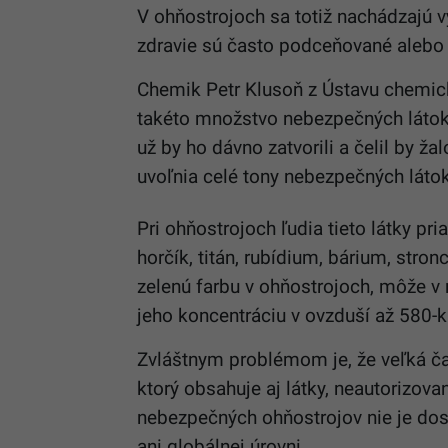
V ohňostrojoch sa totiž nachádzajú v
zdravie sú často podceňované alebo
Chemik Petr Klusoň z Ústavu chemic
takéto množstvo nebezpečných látok
už by ho dávno zatvorili a čelil by ž
uvoľnia celé tony nebezpečných látok
Pri ohňostrojoch ľudia tieto látky p
horčík, titán, rubídium, bárium, stro
zelenú farbu v ohňostrojoch, môže v
jeho koncentráciu v ovzduší až 580-k
Zvláštnym problémom je, že veľká ča
ktorý obsahuje aj látky, neautorizov
nebezpečných ohňostrojov nie je dost
ani globálnej úrovni.