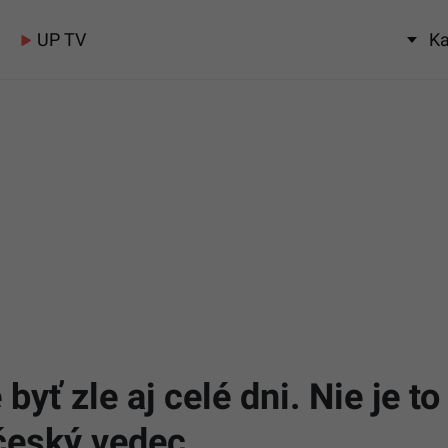
UP TV
Ka
byť zle aj celé dni. Nie je to 
 český vedec