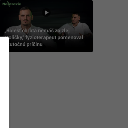
„Bolesť chrbta nemáš zo zlej
stoličky,” fyzioterapeut pomenoval
skutočnú príčinu