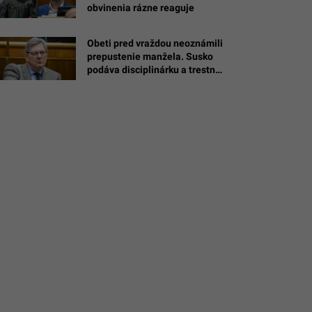
obvinenia rázne reaguje
Obeti pred vraždou neoznámili
káš
prepustenie manžela. Susko
podáva disciplinárku a trestné
oznámenie