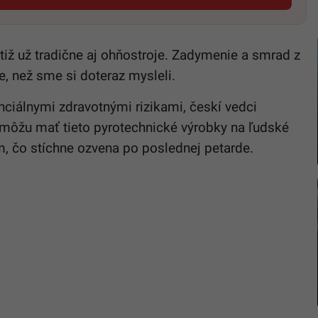
tiž už tradične aj ohňostroje. Zadymenie a smrad z
e, než sme si doteraz mysleli.
enciálnymi zdravotnými rizikami, českí vedci
é môžu mať tieto pyrotechnické výrobky na ľudské
m, čo stíchne ozvena po poslednej petarde.