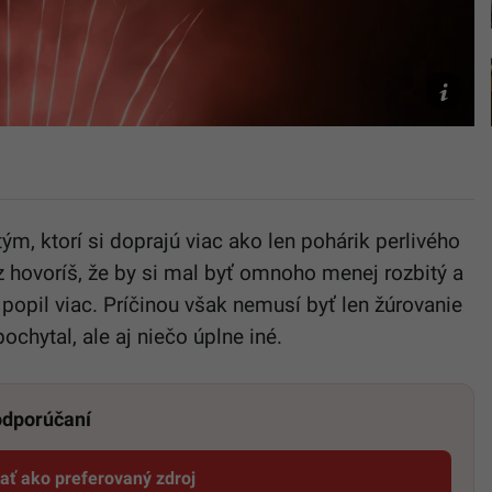
TASR/Lu
Grinaj
m, ktorí si doprajú viac ako len pohárik perlivého
az hovoríš, že by si mal byť omnoho menej rozbitý a
a popil viac. Príčinou však nemusí byť len žúrovanie
pochytal, ale aj niečo úplne iné.
 odporúčaní
dať ako preferovaný zdroj
Startitup, odkaz sa otvorí v novom okne