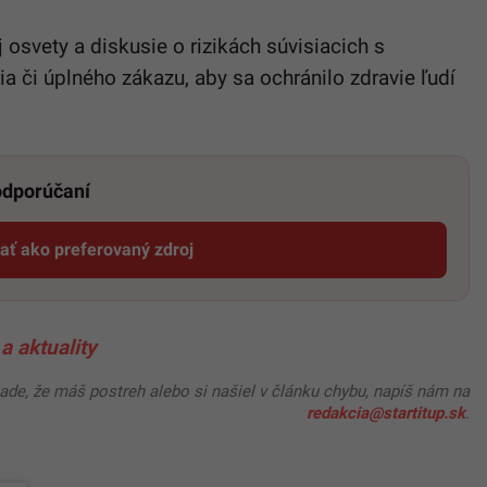
 osvety a diskusie o rizikách súvisiacich s
 či úplného zákazu, aby sa ochránilo zdravie ľudí
 odporúčaní
dať ako preferovaný zdroj
Startitup, odkaz sa otvorí v novom okne
a aktuality
pade, že máš postreh alebo si našiel v článku chybu, napíš nám na
redakcia@startitup.sk
.