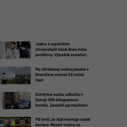
Jedna z najväčších
slovenských bánk dnes mala
problémy. Výpadok zasiahol
platby a ďalšie služby
Na obľúbenej vodnej ploche v
Bratislave zomrel 53-ročný
muž
Extrémne sucho odhalilo v
Dunaji 500-kilogramovú
bombu. Zasiahli pyrotechnici
PS tvrdí, že štát montuje ruské
kamery. Rezort vnútra na