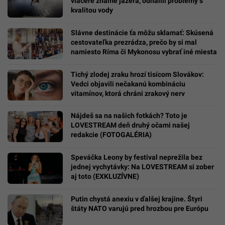
viaceré známe jazerá, odhalili problémy s
kvalitou vody
Slávne destinácie ťa môžu sklamať: Skúsená
cestovateľka prezrádza, prečo by si mal
namiesto Ríma či Mykonosu vybrať iné miesta
Tichý zlodej zraku hrozí tisícom Slovákov:
Vedci objavili nečakanú kombináciu
vitamínov, ktorá chráni zrakový nerv
Nájdeš sa na našich fotkách? Toto je
LOVESTREAM deň druhý očami našej
redakcie (FOTOGALÉRIA)
Speváčka Leony by festival neprežila bez
jednej vychytávky: Na LOVESTREAM si zober
aj toto (EXKLUZÍVNE)
Putin chystá anexiu v ďalšej krajine. Štyri
štáty NATO varujú pred hrozbou pre Európu