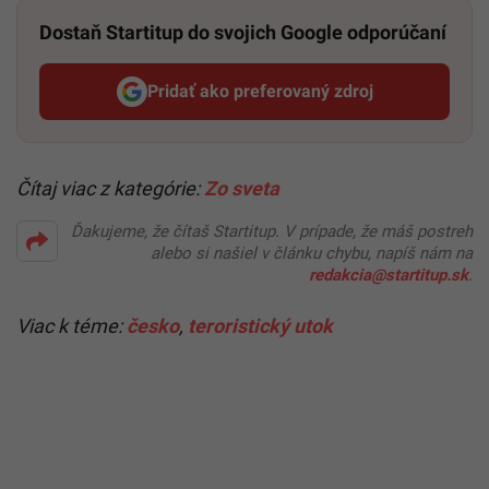
Dostaň Startitup do svojich Google odporúčaní
Pridať ako preferovaný zdroj
Startitup, odkaz sa otvorí v n
Čítaj viac z kategórie:
Zo sveta
Ďakujeme, že čítaš Startitup. V prípade, že máš postreh
alebo si našiel v článku chybu, napíš nám na
redakcia@startitup.sk
.
Viac k téme:
česko
,
teroristický utok