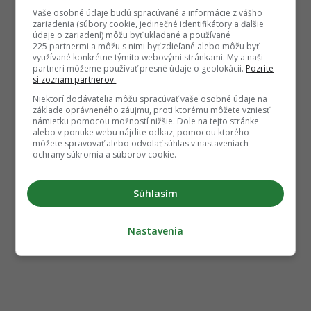
Vaše osobné údaje budú spracúvané a informácie z vášho
zariadenia (súbory cookie, jedinečné identifikátory a ďalšie
údaje o zariadení) môžu byť ukladané a používané
225 partnermi a môžu s nimi byť zdieľané alebo môžu byť
využívané konkrétne týmito webovými stránkami. My a naši
partneri môžeme používať presné údaje o geolokácii.
Pozrite
si zoznam partnerov.
Niektorí dodávatelia môžu spracúvať vaše osobné údaje na
základe oprávneného záujmu, proti ktorému môžete vzniesť
námietku pomocou možností nižšie. Dole na tejto stránke
alebo v ponuke webu nájdite odkaz, pomocou ktorého
môžete spravovať alebo odvolať súhlas v nastaveniach
ochrany súkromia a súborov cookie.
Súhlasím
Nastavenia