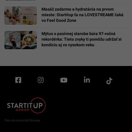
Masáž zadarmo a hydratácia na prvom
mieste: Startitup ťa na LOVESTREAME čaká
vo Feel Good Zone
Mýtus o pasívnej starobe búra 97-ročná
rekordérka: Tieto zvyky ti pomôžu udržať si
kondíciu aj vo vysokom veku
Člen združenia IAB Slovakia