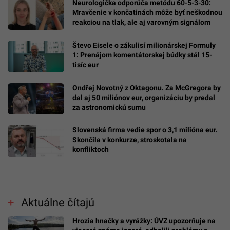
Neurologička odporúča metódu 60-5-3-30:
Mravčenie v končatinách môže byť neškodnou
reakciou na tlak, ale aj varovným signálom
Števo Eisele o zákulisí milionárskej Formuly
1: Prenájom komentátorskej búdky stál 15-
tisíc eur
Ondřej Novotný z Oktagonu. Za McGregora by
dal aj 50 miliónov eur, organizáciu by predal
za astronomickú sumu
Slovenská firma vedie spor o 3,1 milióna eur.
Skončila v konkurze, stroskotala na
konfliktoch
Aktuálne čítajú
Hrozia hnačky a vyrážky: ÚVZ upozorňuje na