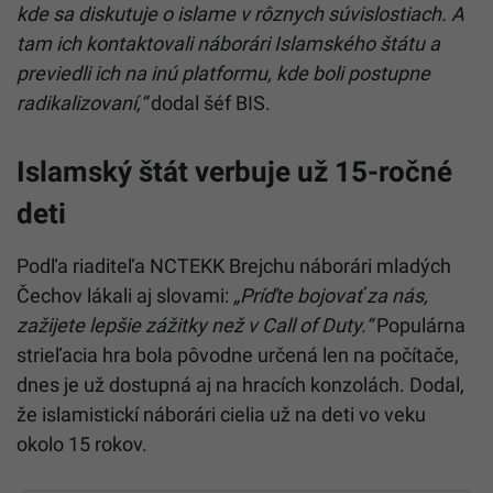
kde sa diskutuje o islame v rôznych súvislostiach. A
tam ich kontaktovali náborári Islamského štátu a
previedli ich na inú platformu, kde boli postupne
radikalizovaní,“
dodal šéf BIS.
Islamský štát verbuje už 15-ročné
deti
Podľa riaditeľa NCTEKK Brejchu náborári mladých
Čechov lákali aj slovami:
„Príďte bojovať za nás,
zažijete lepšie zážitky než v Call of Duty.“
Populárna
strieľacia hra bola pôvodne určená len na počítače,
dnes je už dostupná aj na hracích konzolách. Dodal,
že islamistickí náborári cielia už na deti vo veku
okolo 15 rokov.