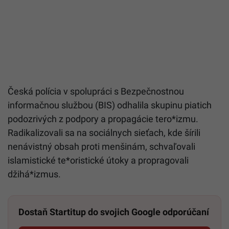
Česká polícia v spolupráci s Bezpečnostnou
informačnou službou (BIS) odhalila skupinu piatich
podozrivých z podpory a propagácie tero*izmu.
Radikalizovali sa na sociálnych sieťach, kde šírili
nenávistný obsah proti menšinám, schvaľovali
islamistické te*oristické útoky a propragovali
džihá*izmus.
Dostaň Startitup do svojich Google odporúčaní