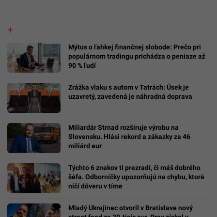
Mýtus o ľahkej finančnej slobode: Prečo pri
populárnom tradingu prichádza o peniaze až
90 % ľudí
Zrážka vlaku s autom v Tatrách: Úsek je
uzavretý, zavedená je náhradná doprava
Miliardár Strnad rozširuje výrobu na
Slovensku. Hlási rekord a zákazky za 46
miliárd eur
Týchto 6 znakov ti prezradí, či máš dobrého
šéfa. Odborníčky upozorňujú na chybu, ktorá
ničí dôveru v tíme
Mladý Ukrajinec otvoril v Bratislave nový
street food za 30-tisíc eur. Prax získal v