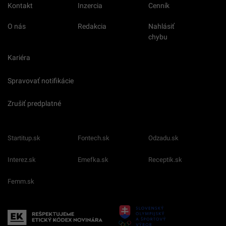
Kontakt
Inzercia
Cenník
O nás
Redakcia
Nahlásiť
chybu
Kariéra
Spravovať notifikácie
Zrušiť predplatné
Startitup.sk
Fontech.sk
Odzadu.sk
Interez.sk
Emefka.sk
Receptik.sk
Femm.sk