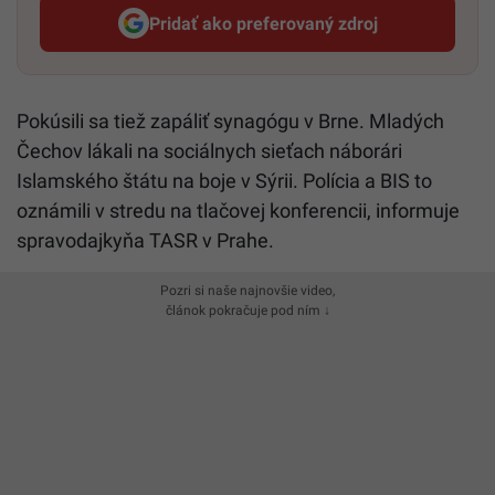
Pridať ako preferovaný zdroj
Startitup, odkaz sa otvorí v n
Pokúsili sa tiež zapáliť synagógu v Brne. Mladých
Čechov lákali na sociálnych sieťach náborári
Islamského štátu na boje v Sýrii. Polícia a BIS to
oznámili v stredu na tlačovej konferencii, informuje
spravodajkyňa TASR v Prahe.
Pozri si naše najnovšie video,
článok pokračuje pod ním ↓