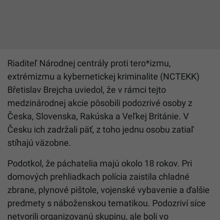
Riaditeľ Národnej centrály proti tero*izmu,
extrémizmu a kybernetickej kriminalite (NCTEKK)
Břetislav Brejcha uviedol, že v rámci tejto
medzinárodnej akcie pôsobili podozrivé osoby z
Česka, Slovenska, Rakúska a Veľkej Británie. V
Česku ich zadržali päť, z toho jednu osobu zatiaľ
stíhajú väzobne.
Podotkol, že páchatelia majú okolo 18 rokov. Pri
domových prehliadkach polícia zaistila chladné
zbrane, plynové pištole, vojenské vybavenie a ďalšie
predmety s náboženskou tematikou. Podozriví síce
netvorili organizovanú skupinu, ale boli vo