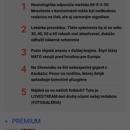
Neurologička odporúča metódu 60-5-3-30:
Mravčenie v končatinách môže byť neškodnou
reakciou na tlak, ale aj varovným signálom
Lekárka prezrádza: Tieto vyšetrenia by si vo veku
30, 40, 50 a 60 rokoch mal absolvovať, dokážu
odhaliť zákerné ochorenia
Putin chystá anexiu v ďalšej krajine. Štyri štáty
NATO varujú pred hrozbou pre Európu
Na Slovensku sa šíri nebezpečný gigant z
Kaukazu: Pozor na rastlinu, ktorej dotyk
spôsobuje bolestivé pľuzgiere
Nájdeš sa na našich fotkách? Toto je
LOVESTREAM deň druhý očami našej redakcie
(FOTOGALÉRIA)
PREMIUM