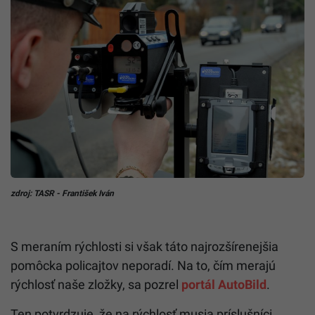
zdroj: TASR - František Iván
S meraním rýchlosti si však táto najrozšírenejšia
pomôcka policajtov neporadí. Na to, čím merajú
rýchlosť naše zložky, sa pozrel
portál AutoBild
.
Ten potvrdzuje, že na rýchlosť musia príslušníci