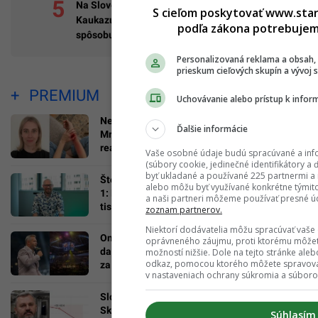
Na Slovensku sa šíri nebezpečný gigant z
S cieľom poskytovať www.star
Kaukazu: Pozor na rastlinu, ktorej dotyk
podľa zákona potrebujeme
spôsobuje bolestivé pľuzgiere
Personalizovaná reklama a obsah,
prieskum cieľových skupín a vývoj s
PREMIUM
Uchovávanie alebo prístup k infor
Neurologička odporúča metódu 60-5-3-30:
Ďalšie informácie
Mravčenie v končatinách môže byť neškodnou
reakciou na tlak, ale aj varovným signálom
Vaše osobné údaje budú spracúvané a info
(súbory cookie, jedinečné identifikátory a 
byť ukladané a používané 225 partnermi a 
Števo Eisele o zákulisí milionárskej Formuly
alebo môžu byť využívané konkrétne týmit
1: Prenájom komentátorskej búdky stál 15-
a naši partneri môžeme používať presné úd
tisíc eur
zoznam partnerov.
Niektorí dodávatelia môžu spracúvať vaše
Ondřej Novotný z Oktagonu. Za McGregora by
oprávneného záujmu, proti ktorému môže
dal aj 50 miliónov eur, organizáciu by predal
možností nižšie. Dole na tejto stránke ale
odkaz, pomocou ktorého môžete spravovať
za astronomickú sumu
v nastaveniach ochrany súkromia a súboro
Slovenská firma vedie spor o 3,1 milióna eur.
Skončila v konkurze, stroskotala na
Súhlasím