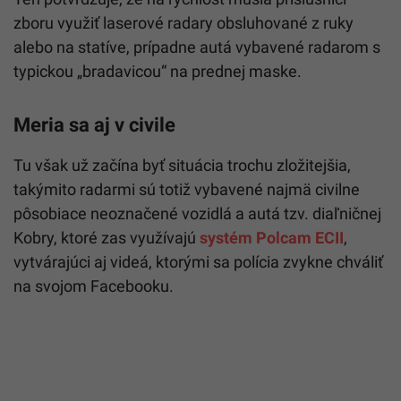
zboru využiť laserové radary obsluhované z ruky
alebo na statíve, prípadne autá vybavené radarom s
typickou „bradavicou“ na prednej maske.
Meria sa aj v civile
Tu však už začína byť situácia trochu zložitejšia,
takýmito radarmi sú totiž vybavené najmä civilne
pôsobiace neoznačené vozidlá a autá tzv. diaľničnej
Kobry, ktoré zas využívajú
systém Polcam ECII
,
vytvárajúci aj videá, ktorými sa polícia zvykne chváliť
na svojom Facebooku.