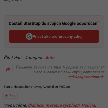
zdroj: Audi.com
Dostaň Startitup do svojich Google odporúčaní
Pridať ako preferovaný zdroj
Startitup, odkaz sa otvorí v n
Čítaj viac z kategórie:
Auto
Ďakujeme, že čítaš Startitup. V prípade, že máš postreh
alebo si našiel v článku chybu, napíš nám na
redakcia@startitup.sk
.
Zdroje:
Hospodárske noviny
,
Autobild.de
,
PolCam
Auto
Viac k téme:
dialnice
,
meranie rýchlosti
,
Polícia
,