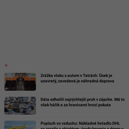
Zrážka vlaku s autom v Tatrách: Úsek je
uzavretý, zavedená je náhradná doprava
Dáta odhalili najrýchlejší pruh v zápche. Má to
však háčik a za hranicami hrozí pokuta
Poplach vo vzduchu: Nákladné lietadlo DHL
sa zrazilo s objektom, úrady hovoria o drone s