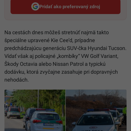
Pridať ako preferovaný zdroj
Startitup, odkaz sa otvorí v n
Na cestách dnes môžeš stretnúť najmä takto
špeciálne upravené Kie Cee’d, prípadne
predchádzajúcu generáciu SUV-čka Hyundai Tucson.
Vídať však aj policajné „kombíky“ VW Golf Variant,
Škody Octavia alebo Nissan Patrol a typickú
dodávku, ktorá zvyčajne zasahuje pri dopravných
nehodách.