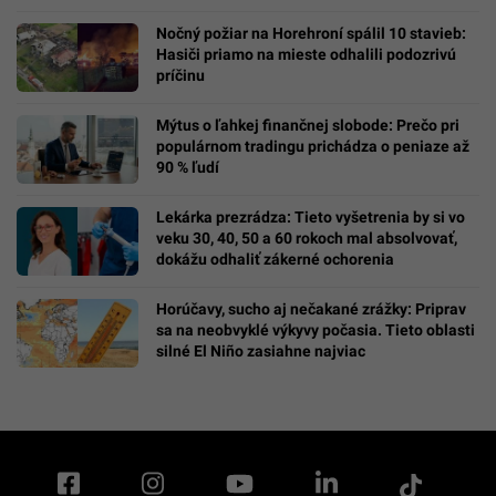
Nočný požiar na Horehroní spálil 10 stavieb:
Hasiči priamo na mieste odhalili podozrivú
príčinu
Mýtus o ľahkej finančnej slobode: Prečo pri
populárnom tradingu prichádza o peniaze až
90 % ľudí
Lekárka prezrádza: Tieto vyšetrenia by si vo
veku 30, 40, 50 a 60 rokoch mal absolvovať,
dokážu odhaliť zákerné ochorenia
Horúčavy, sucho aj nečakané zrážky: Priprav
sa na neobvyklé výkyvy počasia. Tieto oblasti
silné El Niño zasiahne najviac