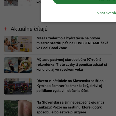
konfliktoch
Nastaveni
Aktuálne čítajú
Masáž zadarmo a hydratácia na prvom
mieste: Startitup ťa na LOVESTREAME čaká
vo Feel Good Zone
Mýtus o pasívnej starobe búra 97-ročná
rekordérka: Tieto zvyky ti pomôžu udržať si
kondíciu aj vo vysokom veku
Dôvera v inštitúcie na Slovensku sa štiepi:
Kým hasičom verí takmer každý, cirkvi aj
politikom vystavili občania účet
Na Slovensku sa šíri nebezpečný gigant z
Kaukazu: Pozor na rastlinu, ktorej dotyk
spôsobuje bolestivé pľuzgiere