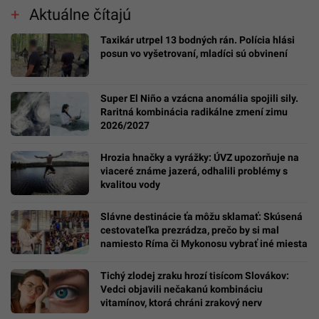
Aktuálne čítajú
Taxikár utrpel 13 bodných rán. Polícia hlási
posun vo vyšetrovaní, mladíci sú obvinení
Super El Niño a vzácna anomália spojili sily.
Raritná kombinácia radikálne zmení zimu
2026/2027
Hrozia hnačky a vyrážky: ÚVZ upozorňuje na
viaceré známe jazerá, odhalili problémy s
kvalitou vody
Slávne destinácie ťa môžu sklamať: Skúsená
cestovateľka prezrádza, prečo by si mal
namiesto Ríma či Mykonosu vybrať iné miesta
Tichý zlodej zraku hrozí tisícom Slovákov:
Vedci objavili nečakanú kombináciu
vitamínov, ktorá chráni zrakový nerv