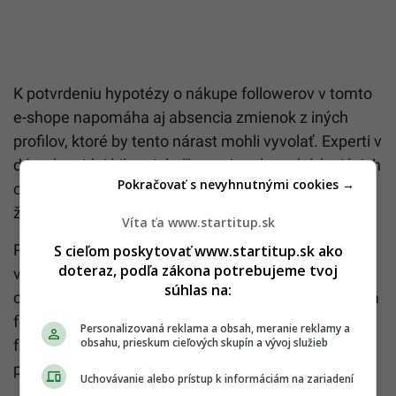
K potvrdeniu hypotézy o nákupe followerov v tomto
e-shope napomáha aj absencia zmienok z iných
profilov, ktoré by tento nárast mohli vyvolať. Experti v
dátach evidujú iba niekoľko zmienok pochádzajúcich
Pokračovať s nevyhnutnými cookies →
od dvoch menších profilov, ktoré však neobsahovali
žiadnu výzvu na sledovanie e-shopu.
Víta ťa www.startitup.sk
Pri hlbšom preskrollovaní followerov tohto profilu je
S cieľom poskytovať www.startitup.sk ako
doteraz, podľa zákona potrebujeme tvoj
viditeľné aj veľké množstvo profilov s podozrivými
súhlas na:
charakteristikami, ako je napríklad exotická profilová
fotka, exoticky znejúci názov profilu, nízky počet
Personalizovaná reklama a obsah, meranie reklamy a
obsahu, prieskum cieľových skupín a vývoj služieb
followerov vlastného profilu alebo enormne vysoký
počet sledovaných profilov či ďalšie.
Uchovávanie alebo prístup k informáciám na zariadení