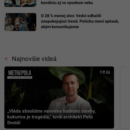
kondíciu aj vo vysokom veku
O 28 % menej slov: Vedci odhalili
znepokojujúci trend. Potichu mení spôsob,
akým komunikujeme
Najnovšie videá
„Vláda absolútne nevníma hodnotu stavby,
kukurica je tragédia,” tvrdí architekt Peťo
Dostál