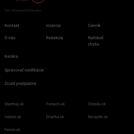
Člen združenia IAB Slovakia
Kontakt
Inzercia
Cenník
O nás
Redakcia
Nahlásiť
chybu
Kariéra
Spravovať notifikácie
Zrušiť predplatné
Startitup.sk
Fontech.sk
Odzadu.sk
Interez.sk
Emefka.sk
Receptik.sk
Femm.sk