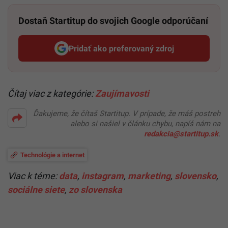
Dostaň Startitup do svojich Google odporúčaní
Pridať ako preferovaný zdroj
Startitup, odkaz sa otvorí v n
Čítaj viac z kategórie:
Zaujímavosti
Ďakujeme, že čítaš Startitup. V prípade, že máš postreh
alebo si našiel v článku chybu, napíš nám na
redakcia@startitup.sk
.
Technológie a internet
Viac k téme:
data
,
instagram
,
marketing
,
slovensko
,
sociálne siete
,
zo slovenska