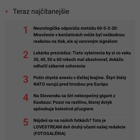
Teraz najčítanejšie
Neurologička odporúča metódu 60-5-3-30:
Mravčenie v končatinách môže byť neškodnou
reakciou na tlak, ale aj varovným signálom
Lekárka prezrádza: Tieto vyšetrenia by si vo veku
30, 40, 50 a 60 rokoch mal absolvovať, dokážu
odhaliť zákerné ochorenia
Putin chystá anexiu v ďalšej krajine. Štyri štáty
NATO varujú pred hrozbou pre Európu
Na Slovensku sa šíri nebezpečný gigant z
Kaukazu: Pozor na rastlinu, ktorej dotyk
spôsobuje bolestivé pľuzgiere
Nájdeš sa na našich fotkách? Toto je
LOVESTREAM deň druhý očami našej redakcie
(FOTOGALÉRIA)