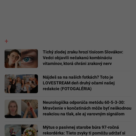
Tichý zlodej zraku hrozí tisícom Slovákov:
Vedci objavili nečakanú kombináciu
vitamínov, ktorá chráni zrakový nerv
Nájdeš sa na našich fotkách? Toto je
LOVESTREAM deň druhý očami našej
redakcie (FOTOGALÉRIA)
Neurologička odporúča metódu 60-5-3-30:
Mravčenie v končatinách môže byť neškodnou
reakciou na tlak, ale aj varovným signálom
Mýtus o pasívnej starobe búra 97-ročná
rekordérka: Tieto zvyky ti pomôžu udržať si