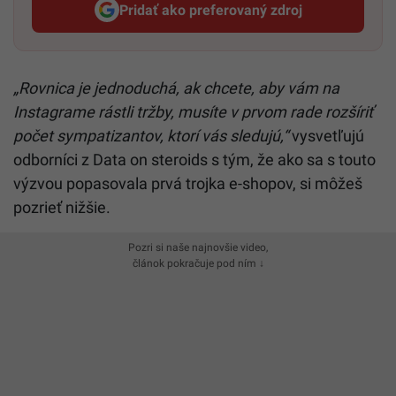
Pridať ako preferovaný zdroj
Startitup, odkaz sa otvorí v n
„Rovnica je jednoduchá, ak chcete, aby vám na
Instagrame rástli tržby, musíte v prvom rade rozšíriť
počet sympatizantov, ktorí vás sledujú,“
vysvetľujú
odborníci z Data on steroids s tým, že ako sa s touto
výzvou popasovala prvá trojka e-shopov, si môžeš
pozrieť nižšie.
Pozri si naše najnovšie video,
článok pokračuje pod ním ↓