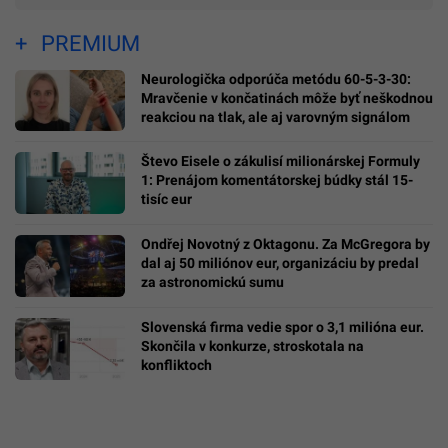
PREMIUM
Neurologička odporúča metódu 60-5-3-30:
Mravčenie v končatinách môže byť neškodnou
reakciou na tlak, ale aj varovným signálom
Števo Eisele o zákulisí milionárskej Formuly
1: Prenájom komentátorskej búdky stál 15-
tisíc eur
Ondřej Novotný z Oktagonu. Za McGregora by
dal aj 50 miliónov eur, organizáciu by predal
za astronomickú sumu
Slovenská firma vedie spor o 3,1 milióna eur.
Skončila v konkurze, stroskotala na
konfliktoch