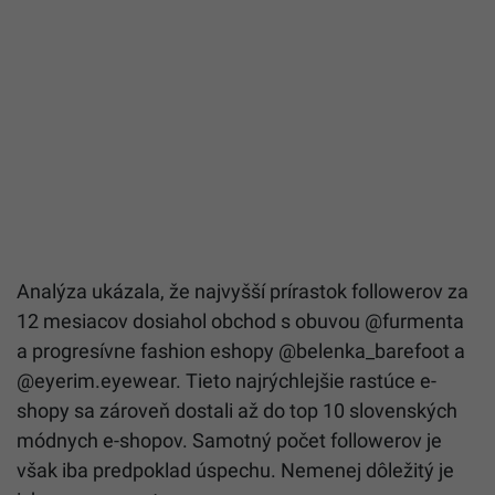
Analýza ukázala, že najvyšší prírastok followerov za
12 mesiacov dosiahol obchod s obuvou @furmenta
a progresívne fashion eshopy @belenka_barefoot a
@eyerim.eyewear.
Tieto najrýchlejšie rastúce e-
shopy sa zároveň dostali až do top 10 slovenských
módnych e-shopov.
Samotný počet followerov je
však iba predpoklad úspechu. Nemenej dôležitý je