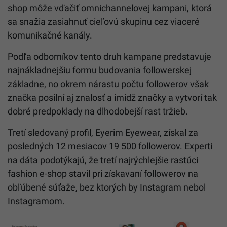
shop môže vďačiť omnichannelovej kampani, ktorá
sa snažia zasiahnuť cieľovú skupinu cez viaceré
komunikačné kanály.
Podľa odborníkov tento druh kampane predstavuje
najnákladnejšiu formu budovania followerskej
základne, no okrem nárastu počtu followerov však
značka posilní aj znalosť a imidž značky a vytvorí tak
dobré predpoklady na dlhodobejší rast tržieb.
Tretí sledovaný profil, Eyerim Eyewear, získal za
posledných 12 mesiacov 19 500 followerov. Experti
na dáta podotýkajú, že tretí najrýchlejšie rastúci
fashion e-shop stavil pri získavaní followerov na
obľúbené súťaže, bez ktorých by Instagram nebol
Instagramom.