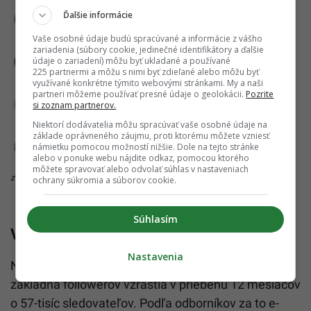
Ďalšie informácie
Vaše osobné údaje budú spracúvané a informácie z vášho
zariadenia (súbory cookie, jedinečné identifikátory a ďalšie
údaje o zariadení) môžu byť ukladané a používané
225 partnermi a môžu s nimi byť zdieľané alebo môžu byť
využívané konkrétne týmito webovými stránkami. My a naši
partneri môžeme používať presné údaje o geolokácii.
Pozrite
si zoznam partnerov.
Niektorí dodávatelia môžu spracúvať vaše osobné údaje na
základe oprávneného záujmu, proti ktorému môžete vzniesť
námietku pomocou možností nižšie. Dole na tejto stránke
alebo v ponuke webu nájdite odkaz, pomocou ktorého
môžete spravovať alebo odvolať súhlas v nastaveniach
zdroj: Data on Steroids
ochrany súkromia a súborov cookie.
Súhlasím
Viaceré kanály a súťaže s influencermi
Nastavenia
Nárast zaznamenal aj e-shop Be Lenka, ktorého
základňa followerov vzrástla v priebehu 12 mesiacov
o 57-tisíc sledovateľov. Podľa odborníkov za to e-