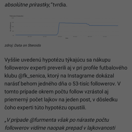
absolútne prírastky,“
tvrdia.
zdroj: Data on Steroids
Vyššie uvedenú hypotézu týkajúcu sa nákupu
followerov experti preverili aj v pri profile futbalového
klubu @fk_senica, ktorý na Instagrame dokázal
narásť behom jedného dňa o 53-tisíc followerov. V
tomto prípade okrem počtu follow vzrástol aj
priemerný počet lajkov na jeden post, v dôsledku
čoho experti túto hypotézu opustili.
„V prípade @furmenta však po náraste počtu
followerov vidíme naopak prepad v lajkovanosti