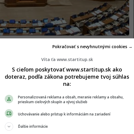
Pokračovať s nevyhnutnými cookies →
 Hlavná časť opatrení, v hodnote približne dve
Víta ťa www.startitup.sk
 zákona, ktorým sa menia niektoré zákony na ďalšie
alších približne 700 miliónov eur má do rozpočtu
S cieľom poskytovať www.startitup.sk ako
doteraz, podľa zákona potrebujeme tvoj súhlas
kcií, ktorú upravuje druhý návrh zákona. Diskusia o
na:
isterstvo financií aj koaliční poslanci už oznámili
rhu vlády, no celková suma 2,7 miliardy eur by sa
Personalizovaná reklama a obsah, meranie reklamy a obsahu,
prieskum cieľových skupín a vývoj služieb
Uchovávanie alebo prístup k informáciám na zariadení
deficit verejných financií na 4,7 % HDP, z
 konsolidačných opatrení je napríklad zvýšenie
Ďalšie informácie