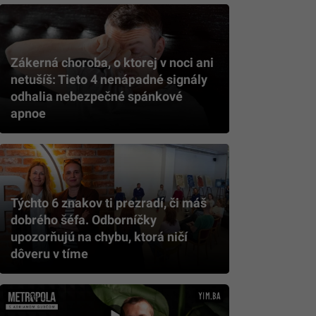
Zákerná choroba, o ktorej v noci ani
netušíš: Tieto 4 nenápadné signály
odhalia nebezpečné spánkové
apnoe
Týchto 6 znakov ti prezradí, či máš
dobrého šéfa. Odborníčky
upozorňujú na chybu, ktorá ničí
dôveru v tíme