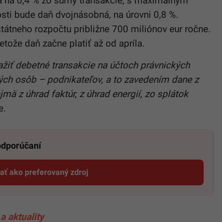
á na 0,4 % zo sumy transakcie, s maximálnym
osti bude daň dvojnásobná, na úrovni 0,8 %.
štátneho rozpočtu približne 700 miliónov eur ročne.
tože daň začne platiť až od apríla.
ažiť debetné transakcie na účtoch právnických
kých osôb – podnikateľov, a to zavedením dane z
jmä z úhrad faktúr, z úhrad energií, zo splátok
e.
 odporúčaní
dať ako preferovaný zdroj
Startitup, odkaz sa otvorí v novom okne
a aktuality