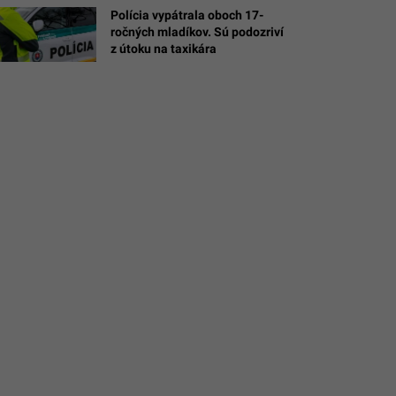
Polícia vypátrala oboch 17-
/Matej
ročných mladíkov. Sú podozriví
z útoku na taxikára