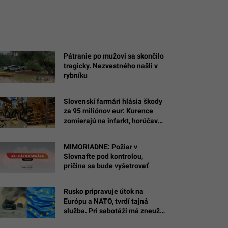
Pátranie po mužovi sa skončilo
tragicky. Nezvestného našli v
rybníku
Slovenskí farmári hlásia škody
za 95 miliónov eur: Kurence
zomierajú na infarkt, horúčavy
spaľujú polia
MIMORIADNE: Požiar v
Slovnafte pod kontrolou,
príčina sa bude vyšetrovať
Rusko pripravuje útok na
Európu a NATO, tvrdí tajná
služba. Pri sabotáži má zneužiť
cudziu vlajku