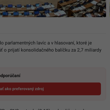
Startitup
Martinec
 do parlamentných lavíc a v hlasovaní, ktoré je
o prijatí konsolidačného balíčku za 2,7 miliardy
 odporúčaní
dať ako preferovaný zdroj
Startitup, odkaz sa otvorí v novom okne