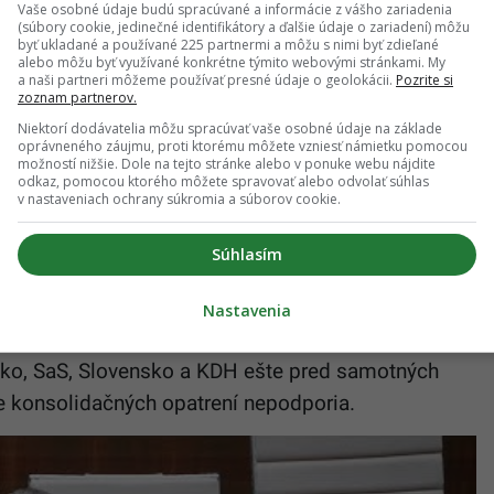
, zníženie zníženej sadzby z 10 % na 5 % a
Vaše osobné údaje budú spracúvané a informácie z vášho zariadenia
(súbory cookie, jedinečné identifikátory a ďalšie údaje o zariadení) môžu
 na vybrané položky. Zvýšiť by sa mala aj daň z
byť ukladané a používané 225 partnermi a môžu s nimi byť zdieľané
výške príjmu. Zmeny sa majú týkať aj nároku na
alebo môžu byť využívané konkrétne týmito webovými stránkami. My
a naši partneri môžeme používať presné údaje o geolokácii.
Pozrite si
vský dôchodok.
zoznam partnerov.
Niektorí dodávatelia môžu spracúvať vaše osobné údaje na základe
oprávneného záujmu, proti ktorému môžete vzniesť námietku pomocou
nú časť konsolidačného balíčku
možností nižšie. Dole na tejto stránke alebo v ponuke webu nájdite
odkaz, pomocou ktorého môžete spravovať alebo odvolať súhlas
v nastaveniach ochrany súkromia a súborov cookie.
lili hlavnú časť konsolidačných opatrení za 2,7
Súhlasím
d zvýšenia základnej sadzby DPH na 23 %, vyššej
ššieho mýta. Za hlasovalo 79 poslancov. Zmeny sa
Nastavenia
dieťa a tzv. rodičovského dôchodku a ďalších vecí.
sko, SaS, Slovensko a KDH ešte pred samotných
ie konsolidačných opatrení nepodporia.