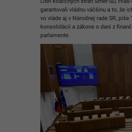
Lídri koaličných strán Smer-SD, Hlas-
garantovali vládnu väčšinu a to, že i
vo vláde aj v Národnej rade SR, píše
konsolidácii a zákone o dani z finanč
parlamente.