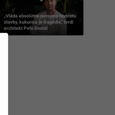
„Vláda absolútne nevníma hodnotu
stavby, kukurica je tragédia,” tvrdí
architekt Peťo Dostál