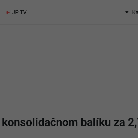
UP TV
Ka
 konsolidačnom balíku za 2,