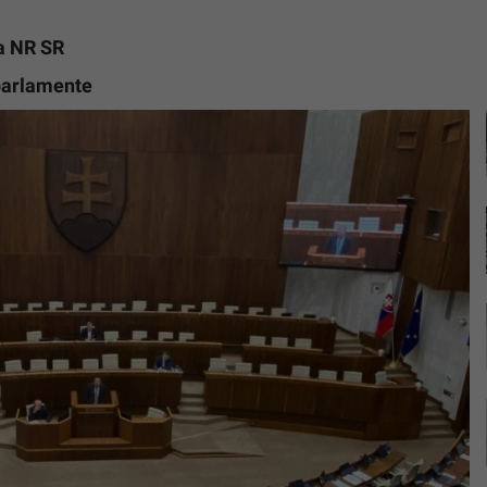
a NR SR
 parlamente