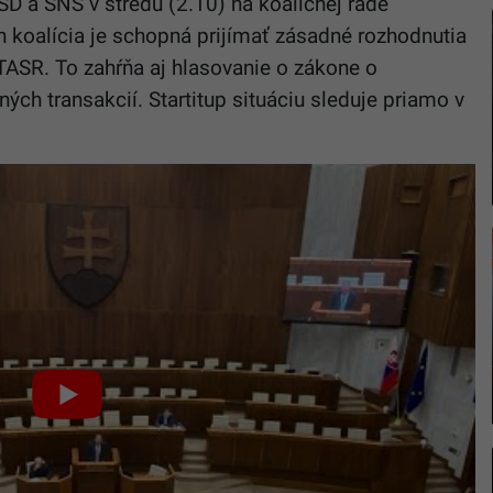
SD a SNS v stredu (2.10) na koaličnej rade
ch koalícia je schopná prijímať zásadné rozhodnutia
 TASR. To zahŕňa aj hlasovanie o zákone o
ných transakcií. Startitup situáciu sleduje priamo v