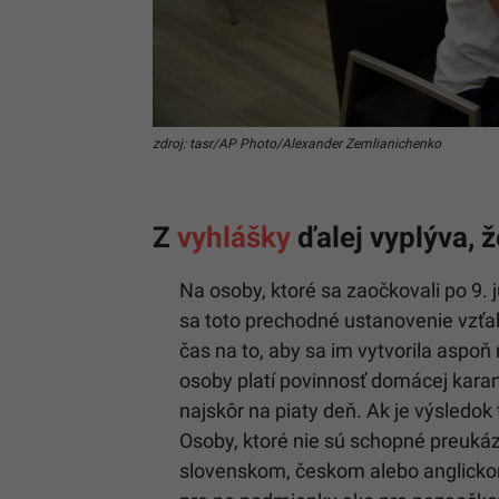
zdroj: tasr/AP Photo/Alexander Zemlianichenko
Z
vyhlášky
ďalej vyplýva, ž
Na osoby, ktoré sa zaočkovali po 9. j
sa toto prechodné ustanovenie vzťaho
čas na to, aby sa im vytvorila aspo
osoby platí povinnosť domácej karan
najskôr na piaty deň. Ak je výsledok
Osoby, ktoré nie sú schopné preuká
slovenskom, českom alebo anglickom