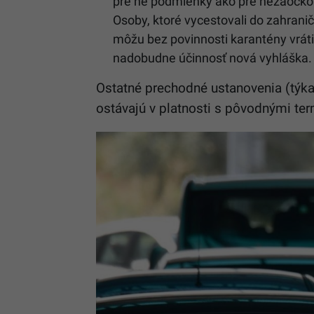
pre ne podmienky ako pre nezaočko
Osoby, ktoré vycestovali do zahranič
môžu bez povinnosti karantény vráti
nadobudne účinnosť nová vyhláška.
Ostatné prechodné ustanovenia (týka
ostávajú v platnosti s pôvodnými ter