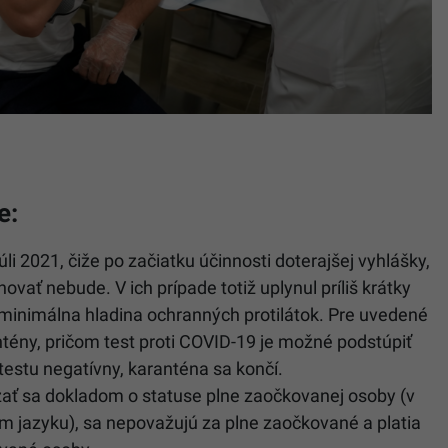
e:
úli 2021, čiže po začiatku účinnosti doterajšej vyhlášky,
vať nebude. V ich prípade totiž uplynul príliš krátky
ň minimálna hladina ochranných protilátok. Pre uvedené
tény, pričom test proti COVID-19 je možné podstúpiť
 testu negatívny, karanténa sa končí.
zať sa dokladom o statuse plne zaočkovanej osoby (v
 jazyku), sa nepovažujú za plne zaočkované a platia