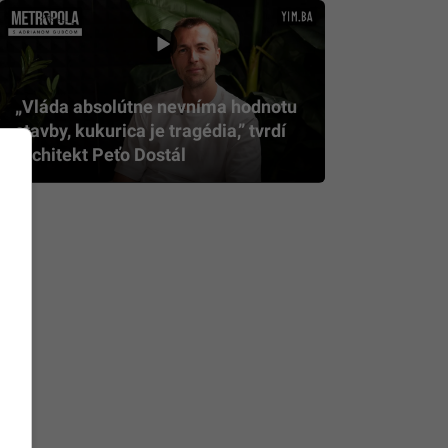
„Vláda absolútne nevníma hodnotu
stavby, kukurica je tragédia,” tvrdí
architekt Peťo Dostál