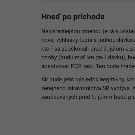
Hneď po príchode
Najvýraznejšou zmenou je tá súvisia
novej vyhlášky ľudia s jednou dávko
ktorí sa zaočkovali pred 9. júlom a 
osoby (budú mať len prvú dávku), bu
absolvovať PCR test. Ten bude hrade
Ak bude jeho výsledok negatívny, kar
verejného zdravotníctva SR vyplýva, 
zaočkovaných pred 9. júlom budú plat