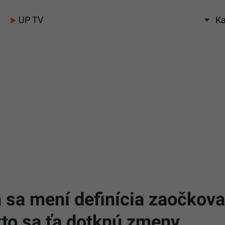
UP TV
Ka
 sa mení definícia zaočkova
kto sa ťa dotknú zmeny