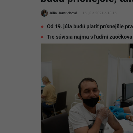
Júlia Jamrichová
16. júla 2021 o 18:16
Od 19. júla budú platiť prísnejšie pr
Tie súvisia najmä s ľuďmi zaočkov