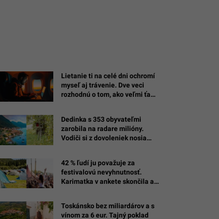
Lietanie ti na celé dni ochromí
myseľ aj trávenie. Dve veci
rozhodnú o tom, ako veľmi ťa
cesta zomelie
Dedinka s 353 obyvateľmi
zarobila na radare milióny.
Vodiči si z dovoleniek nosia
drahé suveníry
42 % ľudí ju považuje za
festivalovú nevyhnutnosť.
Karimatka v ankete skončila až
za ňou
Toskánsko bez miliardárov a s
vínom za 6 eur. Tajný poklad
ý