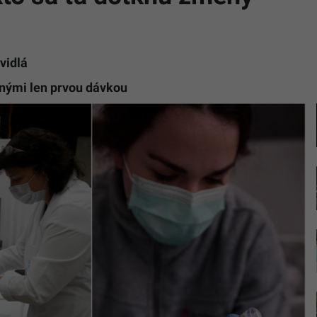
avidlá
anými len prvou dávkou
Ilustračn