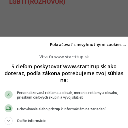
LGBTI (ROZHOVOR)
Pokračovať s nevyhnutnými cookies →
Víta ťa www.startitup.sk
S cieľom poskytovať www.startitup.sk ako
ášky sa za plne zaočkovanú bude považovať:
doteraz, podľa zákona potrebujeme tvoj súhlas
c než 12 mesiacov po aplikácii druhej dávky
na:
COVID-19 s dvojdávkovou schémou,
Personalizovaná reklama a obsah, meranie reklamy a obsahu,
prieskum cieľových skupín a vývoj služieb
c než 12 mesiacov po aplikácii prvej dávky
 COVID-19 s jednodávkovou schémou,
Uchovávanie alebo prístup k informáciám na zariadení
než 12 mesiacov po aplikácii prvej dávky očkovacej
Ďalšie informácie