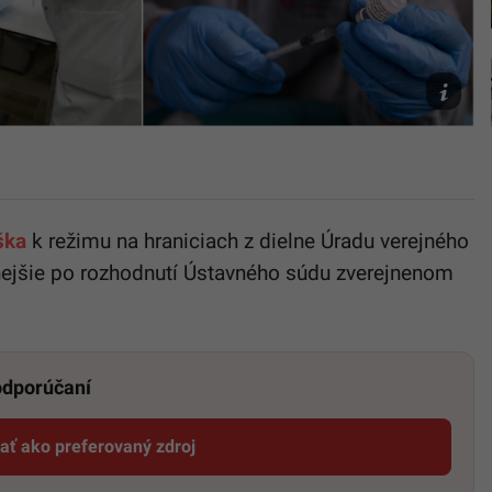
obrázok
Barrientos
tasr/AP
Photo/Al
Zemliani
ška
k režimu na hraniciach z dielne Úradu verejného
snejšie po rozhodnutí Ústavného súdu zverejnenom
 odporúčaní
dať ako preferovaný zdroj
Startitup, odkaz sa otvorí v novom okne