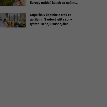
Európy nájdeš kúsok za našimi
,
hraniciami
Kúpeľňa v kaplnke a trek za
exander
gorilami: Svetová elita spí v
chenko
týchto 10 najluxusnejších
hoteloch sveta (REBRÍČEK)