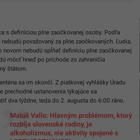
ca s definíciou plne zaočkovanej osoby. Podľa
u nebudú považovaný za plne zaočkovaných. Ľudia,
po novom nebudú spĺňať definíciu plne zaočkovanej
dú môcť hneď po príchode zo zahraničia
ný štátom.
anténa sa im skončí. Z piatkovej vyhlášky Úradu
že prechodné ustanovenia týkajúce sa
iť dva týždne, teda do 2. augusta do 6:00 ráno.
Matúš Vallo: Hlavným problémom, ktorý
rozbíja slovenské rodiny, je
alkoholizmus, nie aktivity spojené s