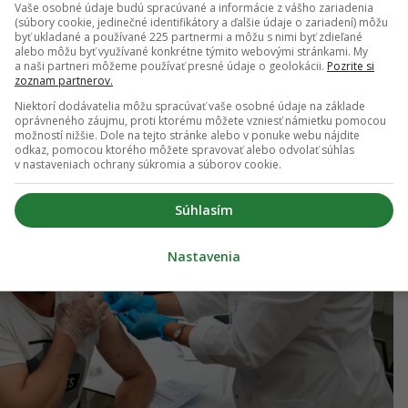
k bola prvá dávka očkovania proti ochoreniu COVID-
Vaše osobné údaje budú spracúvané a informácie z vášho zariadenia
(súbory cookie, jedinečné identifikátory a ďalšie údaje o zariadení) môžu
 od prekonania ochorenia COVID-19.
byť ukladané a používané 225 partnermi a môžu s nimi byť zdieľané
alebo môžu byť využívané konkrétne týmito webovými stránkami. My
a naši partneri môžeme používať presné údaje o geolokácii.
Pozrite si
zoznam partnerov.
Niektorí dodávatelia môžu spracúvať vaše osobné údaje na základe
oprávneného záujmu, proti ktorému môžete vzniesť námietku pomocou
možností nižšie. Dole na tejto stránke alebo v ponuke webu nájdite
odkaz, pomocou ktorého môžete spravovať alebo odvolať súhlas
v nastaveniach ochrany súkromia a súborov cookie.
Súhlasím
Nastavenia