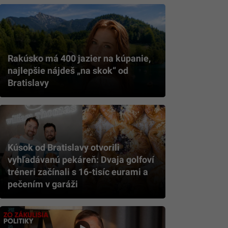
Rakúsko má 400 jazier na kúpanie,
najlepšie nájdeš „na skok“ od
Bratislavy
Kúsok od Bratislavy otvorili
vyhľadávanú pekáreň: Dvaja golfoví
tréneri začínali s 16-tisíc eurami a
pečením v garáži