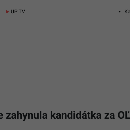
UP TV
Ka
de zahynula kandidátka za 