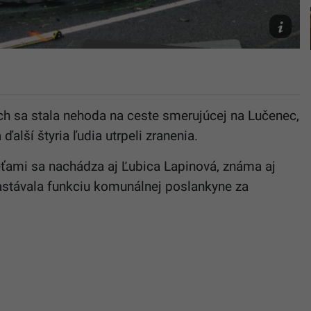
FB/Políci
Slovenske
republiky
ch sa stala nehoda na ceste smerujúcej na Lučenec,
 ďalší štyria ľudia utrpeli zranenia.
eťami sa nachádza aj Ľubica Lapinová, známa aj
zastávala funkciu komunálnej poslankyne za