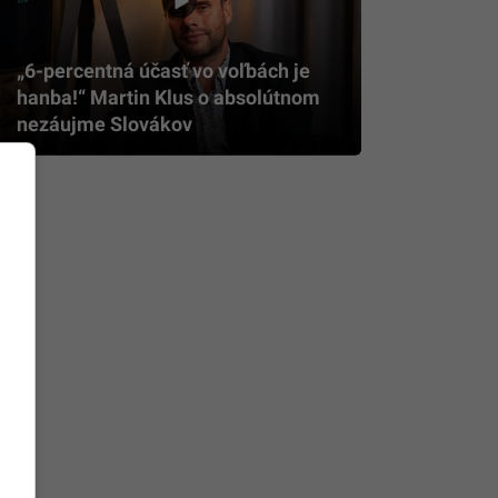
„6-percentná účasť vo voľbách je
hanba!“ Martin Klus o absolútnom
nezáujme Slovákov