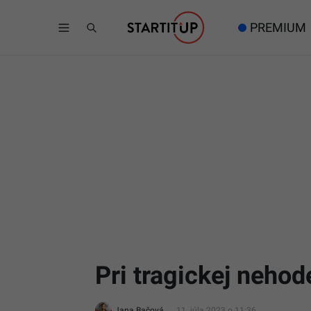
PREMIUM
Pri tragickej neho
Jana Bačová
11. júla 2023 o 11:36