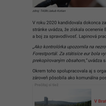
zdroj: TASR/Jakub Kotian
V roku 2020 kandidovala dokonca za 
stránke uvádza, že získala ocenenie 
a boj za spravodlivosť. Lapinová pr
„Ako kontrolórka upozornila na nezr
Forestportál. Za státisíce eur bola 
prekopírovaným obsahom,“
uvádza s
Okrem toho spolupracovala aj s orga
zároveň pôsobila ako komunálna posl
V Bra