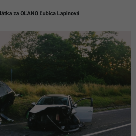
idátka za OĽANO Ľubica Lapinová
Snímka
z
miesta
tragickej
udalosti
Reprofoto