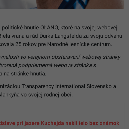
politické hnutie OĽANO, ktoré na svojej webovej
Biela vrana a rád Ďurka Langsfelda za svoju odvahu
acovala 25 rokov pre Národné lesnícke centrum.
ovnalosti vo verejnom obstarávaní webovej stránky
vytvorená podpriemerná webová stránka s
a na stránke hnutia.
nizáciou Transparency International Slovensko a
ankyňa vo svojej rodnej obci.
tislave pri jazere Kuchajda našli telo bez známok