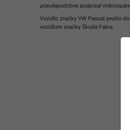
pravdepodobne podpísal mikrospánok
Vozidlo značky VW Passat prešlo do p
vozidlom značky Škoda Fabia.