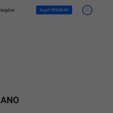
tegórie
Kúpiť PREMIUM
OĽANO