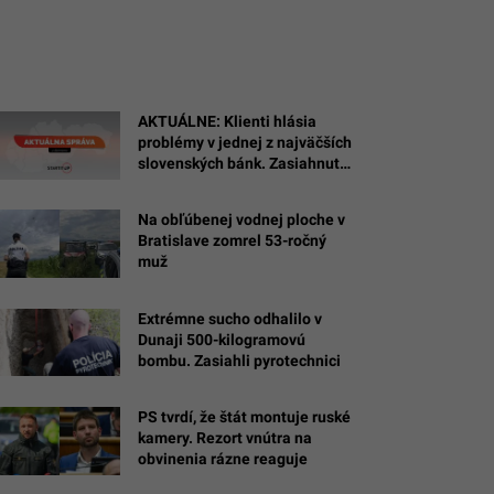
AKTUÁLNE: Klienti hlásia
problémy v jednej z najväčších
slovenských bánk. Zasiahnuté
sú aj platby
Na obľúbenej vodnej ploche v
Bratislave zomrel 53-ročný
muž
Extrémne sucho odhalilo v
Dunaji 500-kilogramovú
bombu. Zasiahli pyrotechnici
PS tvrdí, že štát montuje ruské
kamery. Rezort vnútra na
obvinenia rázne reaguje
: