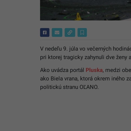
V nedeľu 9. júla vo večerných hodiná
pri ktorej tragicky zahynuli dve ženy a
Ako uvádza portál
Pluska
, medzi ob
ako Biela vrana, ktorá okrem iného 
politickú stranu OĽANO.