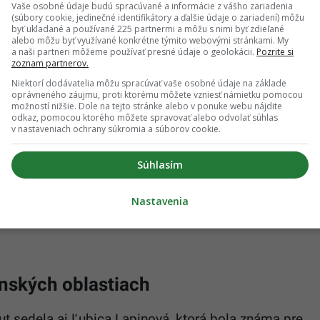
Vaše osobné údaje budú spracúvané a informácie z vášho zariadenia
(súbory cookie, jedinečné identifikátory a ďalšie údaje o zariadení) môžu
osôb v oboch vozidlách a, žiaľ, jedna žena vo veku
byť ukladané a používané 225 partnermi a môžu s nimi byť zdieľané
a mieste podľahla. Druhá vo veku 61 rokov zomrela
alebo môžu byť využívané konkrétne týmito webovými stránkami. My
a naši partneri môžeme používať presné údaje o geolokácii.
Pozrite si
mocnice. Ďalšie 2 osoby utrpeli ťažké zranenia a
zoznam partnerov.
 polícia ďalej.
Niektorí dodávatelia môžu spracúvať vaše osobné údaje na základe
oprávneného záujmu, proti ktorému môžete vzniesť námietku pomocou
možností nižšie. Dole na tejto stránke alebo v ponuke webu nájdite
kí záchranári ATE z operačného strediska v
odkaz, pomocou ktorého môžete spravovať alebo odvolať súhlas
v nastaveniach ochrany súkromia a súborov cookie.
 trestné stíhanie pre usmrtenie, pri ktorom budú do
Súhlasím
ti dopravy a zdravotníctva.
Nastavenia
aniu biologického materiálu s cieľom zistiť
nských oblastiach
t sedela aj Ľubica Lapinová, ktorá bola známa pre