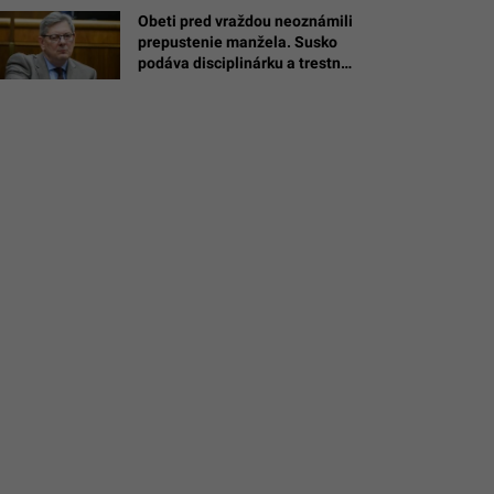
a
Obeti pred vraždou neoznámili
j
prepustenie manžela. Susko
podáva disciplinárku a trestné
oznámenie