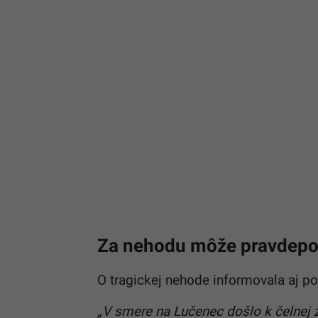
Za nehodu môže pravdep
O tragickej nehode informovala aj po
„V smere na Lučenec došlo k čelnej 