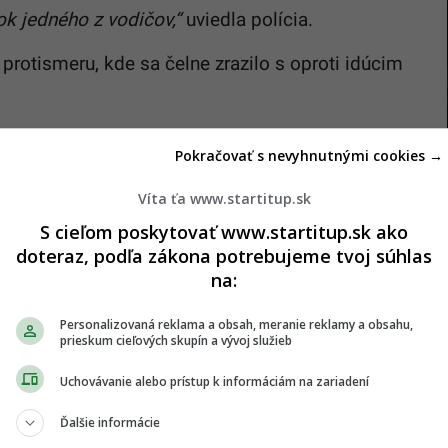
 jedného z vodičov,“
uviedla polícia.
rotismeru, kde sa čelne zrazilo s oproti idúcim
Pokračovať s nevyhnutnými cookies →
Víta ťa www.startitup.sk
S cieľom poskytovať www.startitup.sk ako
doteraz, podľa zákona potrebujeme tvoj súhlas
na:
Personalizovaná reklama a obsah, meranie reklamy a obsahu,
prieskum cieľových skupín a vývoj služieb
Uchovávanie alebo prístup k informáciám na zariadení
Ďalšie informácie