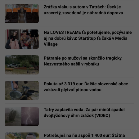
Zrážka vlaku s autom v Tatrách: Úsek je
uzavretý, zavedená je náhradná doprava
Na LOVESTREAME ťa potetujeme, pozývame
aj na dobrú kávu: Startitup ťa čaká v Media
Village
Pátranie po mužovi sa skončilo tragicky.
Nezvestného našli v rybníku
Pokuta až 3 319 eur. Ďalšie slovenské obce
zakázali plytvať pitnou vodou
Tatry zaplavila voda. Za pár minút spadol
dvojtýždňový úhrn zrážok (VIDEO)
Potrebuješ na ňu aspoň 1 400 eur: Štátna