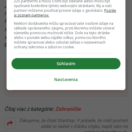
225 partnermi a môžu s nimi byť zdieľané alebo môžu byť
„Taliansko
sa chystá vstúpiť do obdobia, ktoré bude
využívané konkrétne týmito webovými stránkami. My a naši
partneri môžeme používať presné údaje o geolokácii.
Pozrite
možno menej stabilné než predtým…. Chcem vzdať
si zoznam partnerov.
hold Mariovi Draghimu,
ktorý je mimoriadnym
Niektorí dodávatelia môžu spracúvať vaše osobné údaje na
základe oprávneného záujmu, proti ktorému môžete vzniesť
štátnikom a partnerom Francúzska. Spolupracovalo
námietku pomocou možností nižšie. Dole na tejto stránke
sa nám dobre. Je pilierom Európy,“
povedala
alebo v ponuke webu nájdite odkaz, pomocou ktorého
môžete spravovať alebo odvolať súhlas v nastaveniach
Booneová.
ochrany súkromia a súborov cookie.
Súhlasím
Dostaň Startitup do svojich Google odporúčaní
Nastavenia
Pridať ako preferovaný zdroj
Startitup, odkaz sa otvorí v n
Čítaj viac z kategórie:
Zahraničie
Ďakujeme, že čítaš Startitup. V prípade, že máš postreh
alebo si našiel v článku chybu, napíš nám na