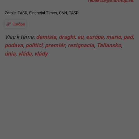
redakcia@startitup.sk
.
Zdroje: TASR,
Financial Times
,
CNN
, TASR
Európa
Viac k téme:
demisia
,
draghi
,
eu
,
európa
,
mario
,
pad
,
podava
,
politici
,
premiér
,
rezignacia
,
Taliansko
,
únia
,
vláda
,
vlády