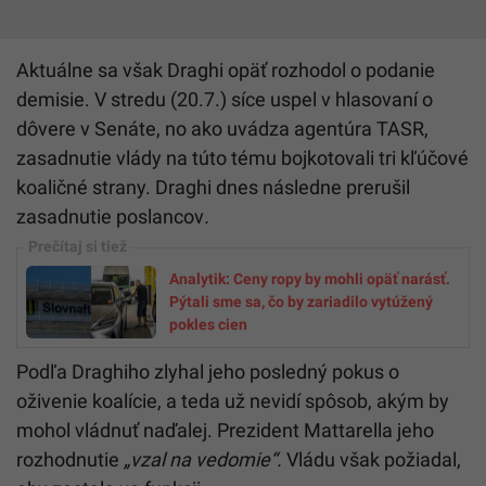
Aktuálne sa však Draghi opäť rozhodol o podanie
demisie. V stredu (20.7.) síce uspel v hlasovaní o
dôvere v Senáte, no ako uvádza agentúra TASR,
zasadnutie vlády na túto tému bojkotovali tri kľúčové
koaličné strany. Draghi dnes následne prerušil
zasadnutie poslancov
.
Analytik: Ceny ropy by mohli opäť narásť.
Pýtali sme sa, čo by zariadilo vytúžený
pokles cien
Podľa Draghiho zlyhal jeho posledný pokus o
oživenie koalície, a teda už nevidí spôsob, akým by
mohol vládnuť naďalej. Prezident Mattarella jeho
rozhodnutie
„vzal na vedomie“.
Vládu však požiadal,