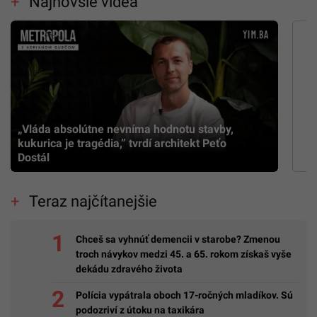
Najnovšie videá
„Vláda absolútne nevníma hodnotu stavby,
kukurica je tragédia,” tvrdí architekt Peťo
Dostál
Teraz najčítanejšie
Chceš sa vyhnúť demencii v starobe? Zmenou
troch návykov medzi 45. a 65. rokom získaš vyše
dekádu zdravého života
Polícia vypátrala oboch 17-ročných mladíkov. Sú
podozriví z útoku na taxikára