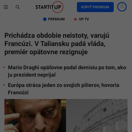
KÚPIŤ PREMIUM
PREMIUM
UP TV
Prichádza obdobie neistoty, varujú
Francúzi. V Taliansku padá vláda,
premiér opätovne rezignuje
Mario Draghi opäťovne podal demisiu po tom, ako
ju prezident neprijal
Európa stráca jeden zo svojich pilierov, hovoria
Francúzi