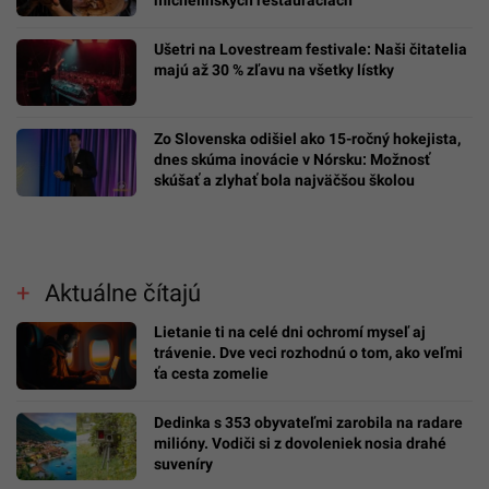
Ušetri na Lovestream festivale: Naši čitatelia
majú až 30 % zľavu na všetky lístky
Zo Slovenska odišiel ako 15-ročný hokejista,
dnes skúma inovácie v Nórsku: Možnosť
skúšať a zlyhať bola najväčšou školou
Aktuálne čítajú
Lietanie ti na celé dni ochromí myseľ aj
trávenie. Dve veci rozhodnú o tom, ako veľmi
ťa cesta zomelie
Dedinka s 353 obyvateľmi zarobila na radare
milióny. Vodiči si z dovoleniek nosia drahé
suveníry