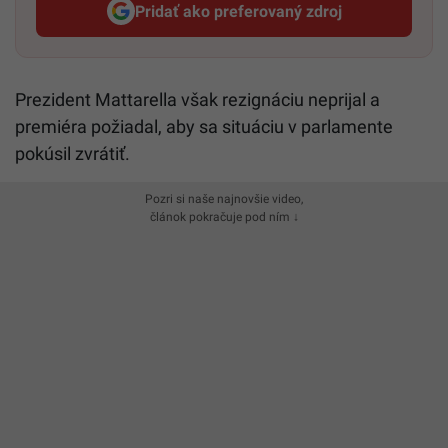
Pridať ako preferovaný zdroj
Startitup, odkaz sa otvorí v n
Prezident Mattarella však rezignáciu neprijal a
premiéra požiadal, aby sa situáciu v parlamente
pokúsil zvrátiť.
Pozri si naše najnovšie video,
článok pokračuje pod ním ↓