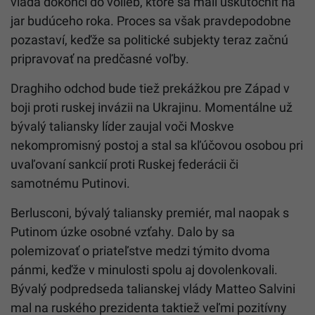
vláda dokončí do volieb, ktoré sa mali uskutočniť na
jar budúceho roka. Proces sa však pravdepodobne
pozastaví, keďže sa politické subjekty teraz začnú
pripravovať na predčasné voľby.
Draghiho odchod bude tiež prekážkou pre Západ v
boji proti ruskej invázii na Ukrajinu. Momentálne už
bývalý taliansky líder zaujal voči Moskve
nekompromisný postoj a stal sa kľúčovou osobou pri
uvaľovaní sankcií proti Ruskej federácii či
samotnému Putinovi.
Berlusconi, bývalý taliansky premiér, mal naopak s
Putinom úzke osobné vzťahy. Dalo by sa
polemizovať o priateľstve medzi týmito dvoma
pánmi, keďže v minulosti spolu aj dovolenkovali.
Bývalý podpredseda talianskej vlády Matteo Salvini
mal na ruského prezidenta taktiež veľmi pozitívny