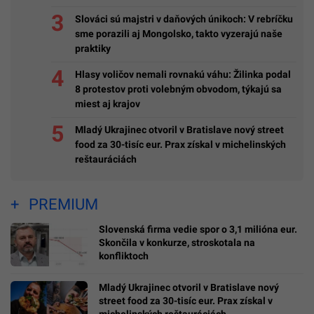
Slováci sú majstri v daňových únikoch: V rebríčku
sme porazili aj Mongolsko, takto vyzerajú naše
praktiky
Hlasy voličov nemali rovnakú váhu: Žilinka podal
8 protestov proti volebným obvodom, týkajú sa
miest aj krajov
Mladý Ukrajinec otvoril v Bratislave nový street
food za 30-tisíc eur. Prax získal v michelinských
reštauráciách
PREMIUM
Slovenská firma vedie spor o 3,1 milióna eur.
Skončila v konkurze, stroskotala na
konfliktoch
Mladý Ukrajinec otvoril v Bratislave nový
street food za 30-tisíc eur. Prax získal v
michelinských reštauráciách