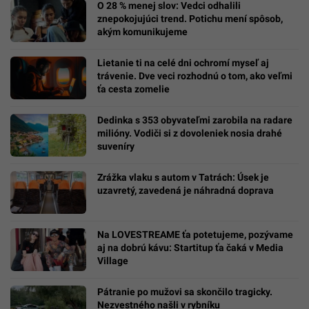
O 28 % menej slov: Vedci odhalili
znepokojujúci trend. Potichu mení spôsob,
akým komunikujeme
Lietanie ti na celé dni ochromí myseľ aj
trávenie. Dve veci rozhodnú o tom, ako veľmi
ťa cesta zomelie
Dedinka s 353 obyvateľmi zarobila na radare
milióny. Vodiči si z dovoleniek nosia drahé
suveníry
Zrážka vlaku s autom v Tatrách: Úsek je
uzavretý, zavedená je náhradná doprava
Na LOVESTREAME ťa potetujeme, pozývame
aj na dobrú kávu: Startitup ťa čaká v Media
Village
Pátranie po mužovi sa skončilo tragicky.
Nezvestného našli v rybníku