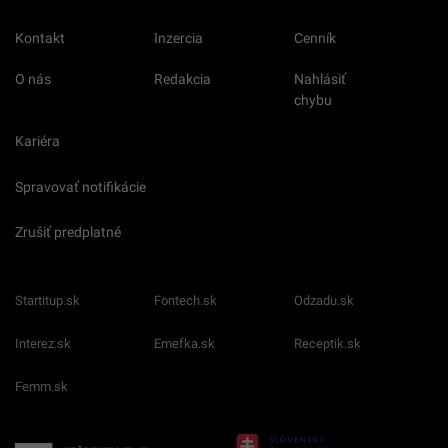
Kontakt
Inzercia
Cenník
O nás
Redakcia
Nahlásiť
chybu
Kariéra
Spravovať notifikácie
Zrušiť predplatné
Startitup.sk
Fontech.sk
Odzadu.sk
Interez.sk
Emefka.sk
Receptik.sk
Femm.sk