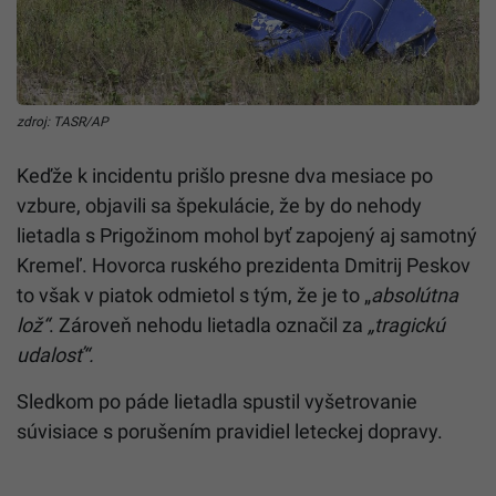
zdroj: TASR/AP
Keďže k incidentu prišlo presne dva mesiace po
vzbure, objavili sa špekulácie, že by do nehody
lietadla s Prigožinom mohol byť zapojený aj samotný
Kremeľ. Hovorca ruského prezidenta Dmitrij Peskov
to však v piatok odmietol s tým, že je to „
absolútna
lož“
. Zároveň nehodu lietadla označil za
„tragickú
udalosť“.
Sledkom po páde lietadla spustil vyšetrovanie
súvisiace s porušením pravidiel leteckej dopravy.