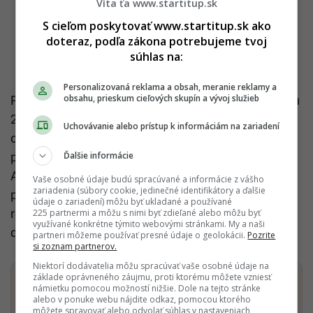
Víta ťa www.startitup.sk
S cieľom poskytovať www.startitup.sk ako
doteraz, podľa zákona potrebujeme tvoj
súhlas na:
Personalizovaná reklama a obsah, meranie reklamy a
obsahu, prieskum cieľových skupín a vývoj služieb
Prigožin vlani v septembri oficiálne uviedol, že v roku
2014 založil ruskú súkromnú polovojenskú
Uchovávanie alebo prístup k informáciám na zariadení
organizáciu Wagnerovu skupinu. Zároveň potvrdil
Ďalšie informácie
prítomnosť tejto skupiny v krajinách Latinskej
Ameriky a Afriky. Dovtedy prepojenia na ňu oficiálne
Vaše osobné údaje budú spracúvané a informácie z vášho
zariadenia (súbory cookie, jedinečné identifikátory a ďalšie
popieral. Wagnerovci pritom bojovali po boku
údaje o zariadení) môžu byť ukladané a používané
regulárnej ruskej armády aj na Ukrajine, uvádza
225 partnermi a môžu s nimi byť zdieľané alebo môžu byť
využívané konkrétne týmito webovými stránkami. My a naši
denník The Guardian.
partneri môžeme používať presné údaje o geolokácii.
Pozrite
si zoznam partnerov.
Niektorí dodávatelia môžu spracúvať vaše osobné údaje na
základe oprávneného záujmu, proti ktorému môžete vzniesť
Dostaň Startitup do svojich Google odporúčaní
námietku pomocou možností nižšie. Dole na tejto stránke
alebo v ponuke webu nájdite odkaz, pomocou ktorého
môžete spravovať alebo odvolať súhlas v nastaveniach