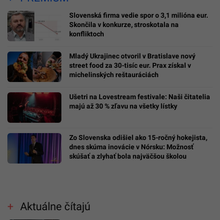
Slovenská firma vedie spor o 3,1 milióna eur.
Skončila v konkurze, stroskotala na
konfliktoch
Mladý Ukrajinec otvoril v Bratislave nový
street food za 30-tisíc eur. Prax získal v
michelinských reštauráciách
Ušetri na Lovestream festivale: Naši čitatelia
majú až 30 % zľavu na všetky lístky
Zo Slovenska odišiel ako 15-ročný hokejista,
dnes skúma inovácie v Nórsku: Možnosť
skúšať a zlyhať bola najväčšou školou
Aktuálne čítajú