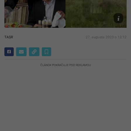
TASR/AP,
Ostorozh
Novosti
TASR
27. augusta 2023 o 13:12
ČLÁNOK POKRAČUJE POD REKLAMOU