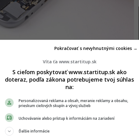
Pokračovať s nevyhnutnými cookies →
Víta ťa www.startitup.sk
S cieľom poskytovať www.startitup.sk ako
doteraz, podľa zákona potrebujeme tvoj súhlas
e nárok na bezplatnú výmenu batérie, stačí navštíviť
na:
 políčka vypísať sériové číslo. Apple navyše
akúpene cez obchodníkov tretích strán. Tieto
Personalizovaná reklama a obsah, meranie reklamy a obsahu,
prieskum cieľových skupín a vývoj služieb
kôr ako Apple oznámil výmenný program.
Uchovávanie alebo prístup k informáciám na zariadení
Ďalšie informácie