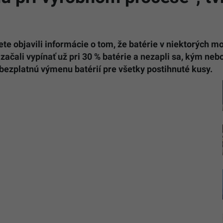
e objavili informácie o tom, že batérie v niektorých m
začali vypínať už pri 30 % batérie a nezapli sa, kým neb
bezplatnú výmenu batérií pre všetky postihnuté kusy.