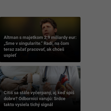
Altman s majetkom 2,9 miliardy eur:
„Sme v singularite.“ Radí, na čom
teraz začať pracovať, ak chceš
uspieť
Cítiš sa stále vyčerpaný, aj keď spíš
dobre? Odborníci varujú: Srdce
takto vysiela tichý signál