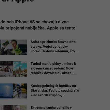
odeloch iPhone 6S sa chovajú divne.
ola pripojená nabíjačka. Apple sa tento
Šalát s príchuťou šťavnatého
steaku: Vedci geneticky
upravili listovú zeleninu, aby
chutila a voňala ako bravčové
mäso
Turisti menia plány a miera k
slovenským susedom: Nový
rebríček dovoleniek ukázal
najväčšieho skokana
európskeho turizmu
Koniec pekelných horúčav na
Slovensku: Teploty spadnú aj o
viac ako 10 stupňov,
meteorológovia vydali
varovania
Extrémne sucho odhalilo v