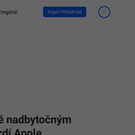
tegórie
Kúpiť PREMIUM
né nadbytočným
dí Apple