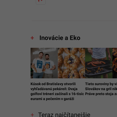
Inovácie a Eko
Kúsok od Bratislavy otvorili
Tieto suroviny by 
vyhľadávanú pekáreň: Dvaja
Slovákov na gril ni
golfoví tréneri začínali s 16-tisíc
Práve preto stoja 
eurami a pečením v garáži
Teraz najčítanejšie