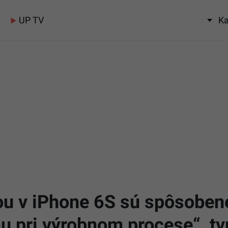
UP TV
Ka
iou v iPhone 6S sú spôsobe
pri výrobnom procese“, tvr