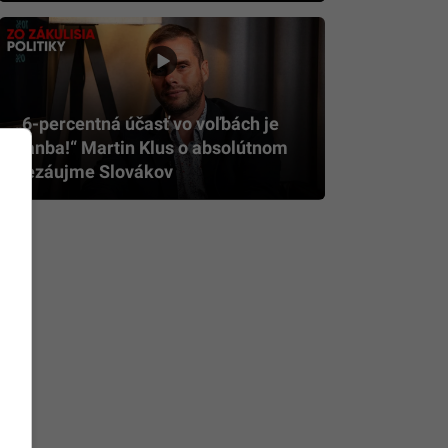
„6-percentná účasť vo voľbách je
hanba!“ Martin Klus o absolútnom
nezáujme Slovákov