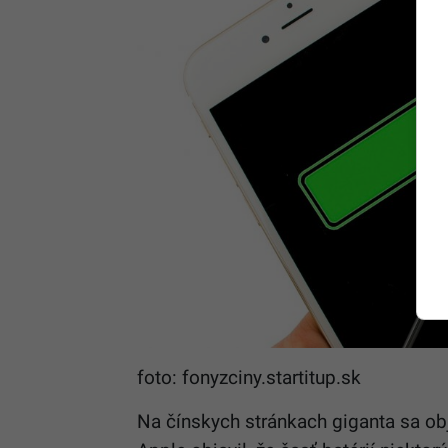
foto: fonyzciny.startitup.sk
Na čínskych stránkach giganta sa obj