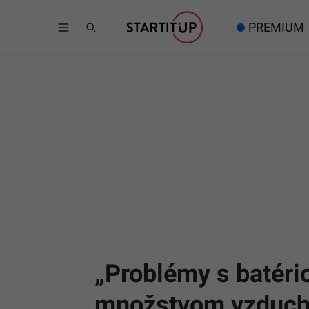
PREMIUM
„Problémy s batér
množstvom vzduchu 