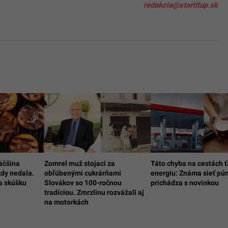
redakcia@startitup.sk
.
väčšina
Zomrel muž stojaci za
Táto chyba na cestách ť
kdy nedala.
obľúbenými cukrárňami
energiu: Známa sieť p
za skúšku
Slovákov so 100-ročnou
prichádza s novinkou
tradíciou. Zmrzlinu rozvážali aj
na motorkách