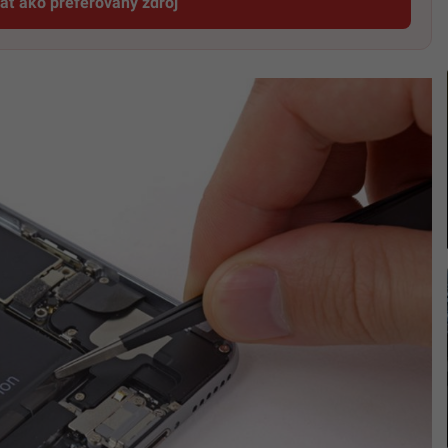
dať ako preferovaný zdroj
Startitup, odkaz sa otvorí v novom okne