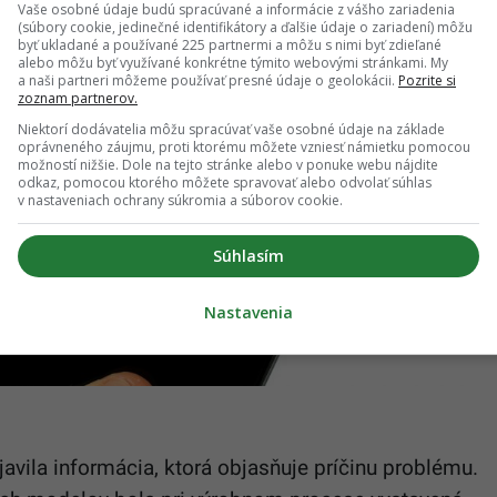
Vaše osobné údaje budú spracúvané a informácie z vášho zariadenia
(súbory cookie, jedinečné identifikátory a ďalšie údaje o zariadení) môžu
byť ukladané a používané 225 partnermi a môžu s nimi byť zdieľané
alebo môžu byť využívané konkrétne týmito webovými stránkami. My
a naši partneri môžeme používať presné údaje o geolokácii.
Pozrite si
zoznam partnerov.
Niektorí dodávatelia môžu spracúvať vaše osobné údaje na základe
oprávneného záujmu, proti ktorému môžete vzniesť námietku pomocou
možností nižšie. Dole na tejto stránke alebo v ponuke webu nájdite
odkaz, pomocou ktorého môžete spravovať alebo odvolať súhlas
v nastaveniach ochrany súkromia a súborov cookie.
Súhlasím
Nastavenia
avila informácia, ktorá objasňuje príčinu problému.