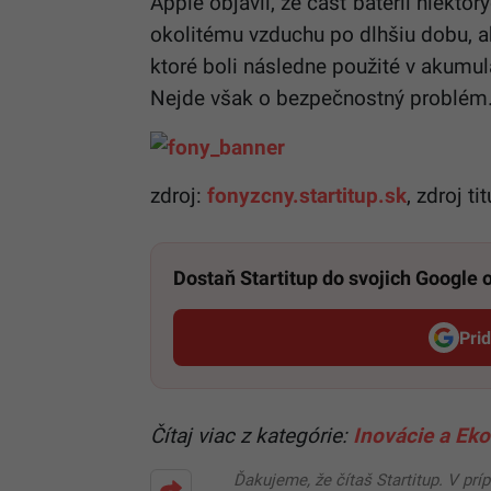
Apple objavil, že časť batérií niekt
okolitému vzduchu po dlhšiu dobu, ak
ktoré boli následne použité v akumulá
Nejde však o bezpečnostný problém
zdroj:
fonyzcny.startitup.sk
, zdroj ti
Dostaň Startitup do svojich Google
Pri
Čítaj viac z kategórie:
Inovácie a Eko
Ďakujeme, že čítaš Startitup. V prí