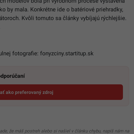
orých modelov bola pri výrobnom procese vystavená
o by mala. Konkrétne ide o batériové priehradky,
toroch. Kvôli tomuto sa články vybíjajú rýchlejšie.
.
tulnej fotografie: fonyzciny.startitup.sk
 odporúčaní
dať ako preferovaný zdroj
Startitup, odkaz sa otvorí v novom okne
pade, že máš postreh alebo si našiel v článku chybu, napíš nám na