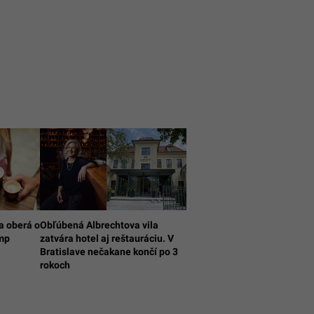
a oberá o
Obľúbená Albrechtova vila
úmp
zatvára hotel aj reštauráciu. V
Bratislave nečakane končí po 3
rokoch