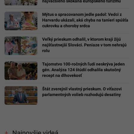
najväčšieho skokana európskeho turizmu
Mýtus o spracovanom jedle padol: Vedci z
Harvardu ukázali, aká chyba na tanieri spúšťa
cukrovku a choroby srdca
Veľký prieskum odhalil, v ktorom kraji žijú
najšťastnejší Slováci. Peniaze v tom nehrajú
rolu
Tajomstvo 100-ročných ľudí neskrýva jeden
gén. Analýza 124 štúdií odhalila skutočný
recept na dlhovekosť
Štát zverejnil vlastný prieskum. O víťazovi
parlamentných volieb rozhodujú desatiny
Najnovšie videá