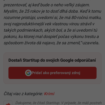
prezentovať, aj keď bude o neho veľký záujem.
Myslím, že 25 rokov je to dosť dlhá doba. Keď k tomu
rozumne pristúpi, uvedomí si, že má 80-ročnú matku,
svoj najproduktívnejší vek vlastnou vinou strávil v
takých podmienkach, akých bol, a že si uvedomí tú
pokoru, ku ktorej mal dospieť počas výkonu trestu a
spôsobom života dá najavo, že sa zmenil,“
uzavrela.
Dostaň Startitup do svojich Google odporúčaní
Pridať ako preferovaný zdroj
Startitup, odkaz sa otvorí v n
Čítaj viac z kategórie:
Krimi
Ďakujeme, že čítaš Startitup. V prípade, že máš postreh