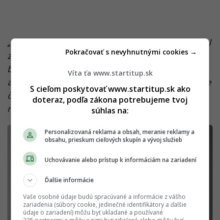
„On likvidoval svojich kumpánov, ktorých podozrieval
Pokračovať s nevyhnutnými cookies →
z toho, že by mohli donášať, alebo biele kone, ktoré
by ho mohli ohroziť ako páchateľa. A to riešil hneď,
Víta ťa www.startitup.sk
ako zistil, že niečo nie je v poriadku. On nevyberal, že
S cieľom poskytovať www.startitup.sk ako
či ho zlikviduje alebo nie, nevyjednával s ním, ale
doteraz, podľa zákona potrebujeme tvoj
rozhodol sa a strieľal.“
súhlas na:
Personalizovaná reklama a obsah, meranie reklamy a
obsahu, prieskum cieľových skupín a vývoj služieb
Uchovávanie alebo prístup k informáciám na zariadení
Ďalšie informácie
Vaše osobné údaje budú spracúvané a informácie z vášho
zariadenia (súbory cookie, jedinečné identifikátory a ďalšie
údaje o zariadení) môžu byť ukladané a používané