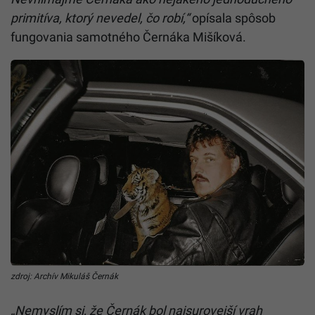
primitíva, ktorý nevedel, čo robí,“
opísala spôsob
fungovania samotného Černáka Mišíková.
zdroj: Archív Mikuláš Černák
„Nemyslím si, že Černák bol najsurovejší vrah