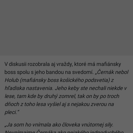
V diskusii rozobrala aj vraždy, ktoré má mafiánsky
boss spolu s jeho bandou na svedomí.
„Černák nebol
Holub (mafiánsky boss košického podsvetia) z
hľadiska nastavenia. Jeho keby ste nechali niekde v
lese, tam kde by druhý zomrel, tak on by po troch
dňoch z toho lesa vyšiel aj s nejakou zverou na
pleci.“
„Ja som ho vnímala ako človeka vnútornej sily.
Nevnímajme Černáka ako nejakého jednoduchého