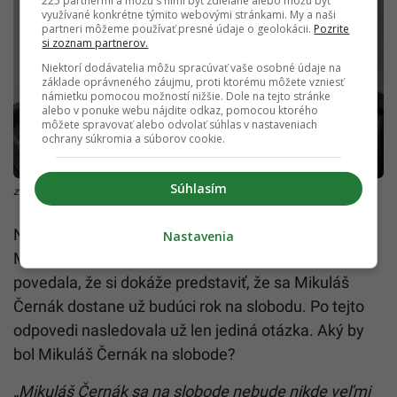
225 partnermi a môžu s nimi byť zdieľané alebo môžu byť
využívané konkrétne týmito webovými stránkami. My a naši
partneri môžeme používať presné údaje o geolokácii.
Pozrite
si zoznam partnerov.
Niektorí dodávatelia môžu spracúvať vaše osobné údaje na
základe oprávneného záujmu, proti ktorému môžete vzniesť
námietku pomocou možností nižšie. Dole na tejto stránke
alebo v ponuke webu nájdite odkaz, pomocou ktorého
môžete spravovať alebo odvolať súhlas v nastaveniach
ochrany súkromia a súborov cookie.
Súhlasím
zdroj: Archív Mikuláš Černák
Na záver bývalá dlhoročná prokurátorka Eva
Nastavenia
Mišíková doslova prekvapila svojou priamosťou a
povedala, že si dokáže predstaviť, že sa Mikuláš
Černák dostane už budúci rok na slobodu. Po tejto
odpovedi nasledovala už len jediná otázka. Aký by
bol Mikuláš Černák na slobode?
„Mikuláš Černák sa na slobode nebude nikde veľmi