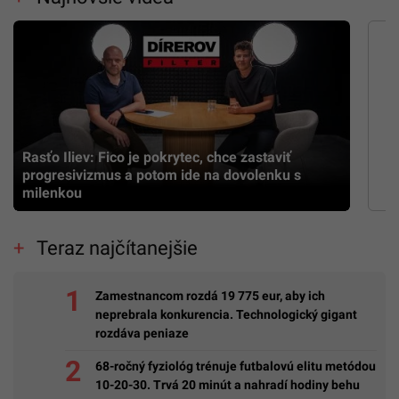
Rasťo Iliev: Fico je pokrytec, chce zastaviť
progresivizmus a potom ide na dovolenku s
milenkou
Teraz najčítanejšie
Zamestnancom rozdá 19 775 eur, aby ich
neprebrala konkurencia. Technologický gigant
rozdáva peniaze
68-ročný fyziológ trénuje futbalovú elitu metódou
10-20-30. Trvá 20 minút a nahradí hodiny behu