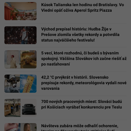
Kúsok Talianska len hodinu od Bratislavy. Vo
Viedni opäť ožíva Aperol Spritz Piazza
Východ prepísal históriu: Hudba Žije v
Prešove zlomila všetky rekordy a potvrdila
status najväčšieho festivalu!
5 vecí, ktoré rozhodnú, či budeš s bývaním
spokojný. Väčšina Slovákov ich začne riešiť až
po nasťahovaní
42,2 °C prvýkrát v histórii. Slovensko
prepisuje rekordy, meteorológovia vydali nové
varovania
700 nových pracovných miest: Slováci budú
pri Košiciach vyrábať konkurenciu pre Teslu
Návšteva zubára môže odhaliť ochorenie,