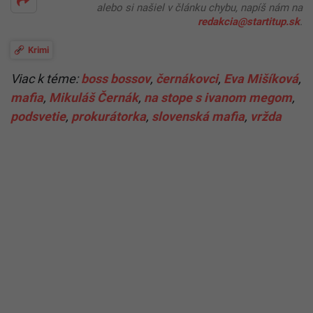
alebo si našiel v článku chybu, napíš nám na
redakcia@startitup.sk
.
Krimi
Viac k téme:
boss bossov
,
černákovci
,
Eva Mišíková
,
mafia
,
Mikuláš Černák
,
na stope s ivanom megom
,
podsvetie
,
prokurátorka
,
slovenská mafia
,
vržda