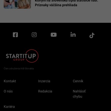
ktorým na Slovensku trpia státisíce ľudí.
Príznaky väčšina prehliada
Člen združenia IAB Slovakia
Kontakt
Inzercia
Cenník
O nás
Redakcia
Nahlásiť
chybu
Kariéra