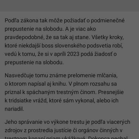
Podľa zákona tak môže požiadať o podmienečné
prepustenie na slobodu. A je viac ako
pravdepodobné, že sa tak aj stane. Všetky kroky,
ktoré niekdajší boss slovenského podsvetia robí,
vedú k tomu, že si v apríli 2023 podá žiadosť o
prepustenie na slobodu.
Nasvedčuje tomu známe prelomenie mlčania,
o ktorom napísal aj knihu. V plnom rozsahu sa
priznal k spáchaným trestným činom. Presnejšie
k tridsiatke vrážd, ktoré sám vykonal, alebo ich
nariadil.
Jeho správanie vo výkone trestu je podľa viacerých
zdrojov z prostredia justície či orgánov činných v
trestnom konaní priam ukážkové. Dokonca nechal