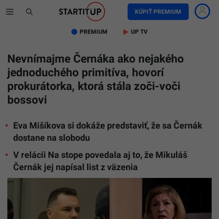
KÚPIŤ PREMIUM
PREMIUM
UP TV
Nevnímajme Černáka ako nejakého
jednoduchého primitíva, hovorí
prokurátorka, ktorá stála zoči-voči
bossovi
Eva Mišíkova si dokáže predstaviť, že sa Černák
dostane na slobodu
V relácii Na stope povedala aj to, že Mikuláš
Černák jej napísal list z väzenia