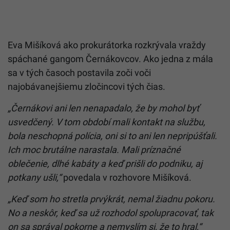
Eva Mišíková ako prokurátorka rozkrývala vraždy
spáchané gangom Černákovcov. Ako jedna z mála
sa v tých časoch postavila zoči voči
najobávanejšiemu zločincovi tých čias.
„Černákovi ani len nenapadalo, že by mohol byť
usvedčený. V tom období mali kontakt na službu,
bola neschopná polícia, oni si to ani len nepripúšťali.
Ich moc brutálne narastala. Mali príznačné
oblečenie, dlhé kabáty a keď prišli do podniku, aj
potkany ušli,“
povedala v rozhovore Mišíková.
„Keď som ho stretla prvýkrát, nemal žiadnu pokoru.
No a neskôr, keď sa už rozhodol spolupracovať, tak
on sa správal pokorne a nemyslím si, že to hral,“