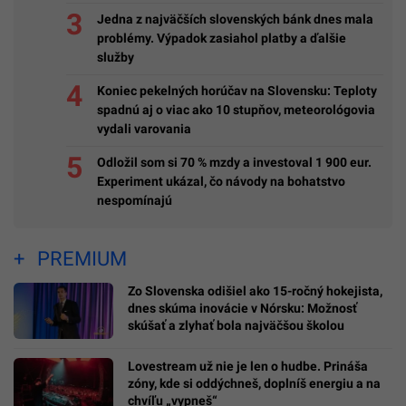
Jedna z najväčších slovenských bánk dnes mala
problémy. Výpadok zasiahol platby a ďalšie
služby
Koniec pekelných horúčav na Slovensku: Teploty
spadnú aj o viac ako 10 stupňov, meteorológovia
vydali varovania
Odložil som si 70 % mzdy a investoval 1 900 eur.
Experiment ukázal, čo návody na bohatstvo
nespomínajú
PREMIUM
Zo Slovenska odišiel ako 15-ročný hokejista,
dnes skúma inovácie v Nórsku: Možnosť
skúšať a zlyhať bola najväčšou školou
Lovestream už nie je len o hudbe. Prináša
zóny, kde si oddýchneš, doplníš energiu a na
chvíľu „vypneš“