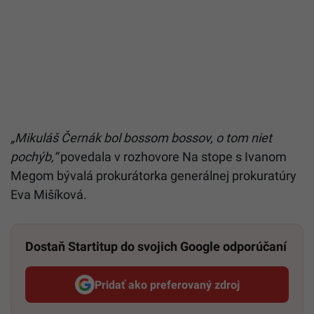
„Mikuláš Černák bol bossom bossov, o tom niet
pochýb,“
povedala v rozhovore Na stope s Ivanom
Megom bývalá prokurátorka generálnej prokuratúry
Eva Mišíková.
Dostaň Startitup do svojich Google odporúčaní
Pridať ako preferovaný zdroj
Startitup, odkaz sa otvorí v n