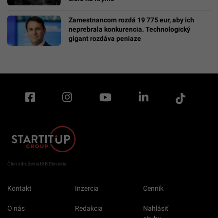
Zamestnancom rozdá 19 775 eur, aby ich
neprebrala konkurencia. Technologický
gigant rozdáva peniaze
Člen združenia IAB Slovakia
Kontakt
Inzercia
Cenník
O nás
Redakcia
Nahlásiť