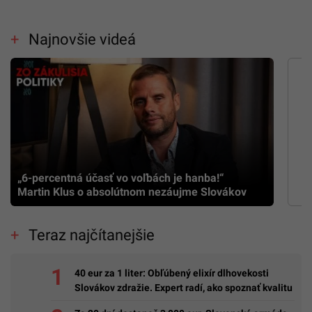
Najnovšie videá
„6-percentná účasť vo voľbách je hanba!“
Martin Klus o absolútnom nezáujme Slovákov
Teraz najčítanejšie
40 eur za 1 liter: Obľúbený elixír dlhovekosti
Slovákov zdražie. Expert radí, ako spoznať kvalitu