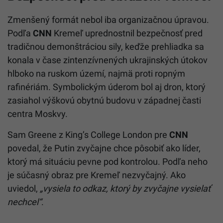
Zmenšený formát nebol iba organizačnou úpravou.
Podľa
CNN
Kremeľ uprednostnil bezpečnosť pred
tradičnou demonštráciou sily, keďže prehliadka sa
konala v čase zintenzívnených ukrajinských útokov
hlboko na ruskom území, najmä proti ropným
rafinériám. Symbolickým úderom bol aj dron, ktorý
zasiahol výškovú obytnú budovu v západnej časti
centra Moskvy.
Sam Greene z King’s College London pre
CNN
povedal, že Putin zvyčajne chce pôsobiť ako líder,
ktorý má situáciu pevne pod kontrolou. Podľa neho
je súčasný obraz pre Kremeľ nezvyčajný. Ako
uviedol,
„vysiela to odkaz, ktorý by zvyčajne vysielať
nechcel“
.