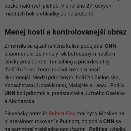
bezkontaktných platieb. V približne 27 ruských
mestách boli prehliadky úplne zrušené.
Menej hostí a kontrolovanejší obraz
Zmenšila sa aj zahraničná kulisa podujatia.
CNN
pripomenula, že minulý rok bol čestným hosťom
čínsky prezident Si Ťin pching a prišli desiatky
ďalších lídrov. Tento rok bol zoznam hostí
skromnejší. Medzi prítomnými boli lídri Bieloruska,
Kazachstanu, Uzbekistanu, Malajzie a Laosu. Podľa
UNN
boli prítomní aj predstavitelia Južného Osetska
a Abcházska.
Slovenský premiér
Robert Fico
mal byť v Moskve na
bilaterálnom rokovaní s Putinom, no podľa
CNN
sa
na samotnej prehliadke nezúčastnil.
Politico
uviedlo,