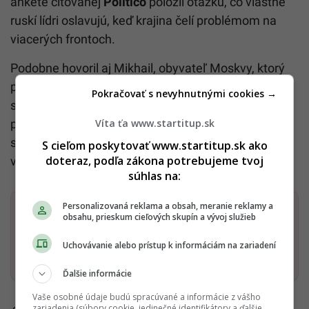
ankete citovanej
Politico
položil otázku, čo vlastne
ruskí lídri oslavujú, keď krajina čelí problémom na
viacerých frontoch.
Podobne hovoril aj Mikhail, obyvateľ Moskvy, ktorý
pre
CNN
povedal, že
„už je čas“
, aby sa vojna
Pokračovať s nevyhnutnými cookies →
skončila. Dodal, že ľudia zomierajú, peniaze miznú a
pribúdajú rôzne obmedzenia. Deň, ktorý mal ukázať
Víta ťa www.startitup.sk
silu štátu, tak tento rok ukázal aj to, ako výrazne
S cieľom poskytovať www.startitup.sk ako
doteraz, podľa zákona potrebujeme tvoj
vojna mení atmosféru v Rusku.
súhlas na:
Personalizovaná reklama a obsah, meranie reklamy a
Dostaň Startitup do svojich Google odporúčaní
obsahu, prieskum cieľových skupín a vývoj služieb
Uchovávanie alebo prístup k informáciám na zariadení
Pridať ako preferovaný zdroj
Startitup, odkaz sa otvorí v n
Ďalšie informácie
Vaše osobné údaje budú spracúvané a informácie z vášho
zariadenia (súbory cookie, jedinečné identifikátory a ďalšie