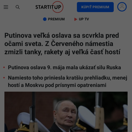
KÚPIŤ PREMIUM
PREMIUM
UP TV
Putinova veľká oslava sa scvrkla pred
očami sveta. Z Červeného námestia
zmizli tanky, rakety aj veľká časť hostí
Putinova oslava 9. mája mala ukázať silu Ruska
Namiesto toho priniesla kratšiu prehliadku, menej
hostí a Moskvu pod prísnymi opatreniami
Ilustračn
foto
TASR/Ale