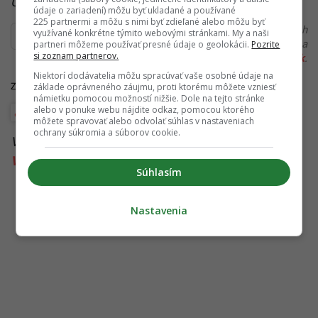
Čítaj viac z kategórie:
Zahraničie
údaje o zariadení) môžu byť ukladané a používané
225 partnermi a môžu s nimi byť zdieľané alebo môžu byť
Ďakujeme, že čítaš Startitup. V prípade, že máš postreh
využívané konkrétne týmito webovými stránkami. My a naši
alebo si našiel v článku chybu, napíš nám na
partneri môžeme používať presné údaje o geolokácii.
Pozrite
si zoznam partnerov.
redakcia@startitup.sk
.
Niektorí dodávatelia môžu spracúvať vaše osobné údaje na
základe oprávneného záujmu, proti ktorému môžete vzniesť
Zdroje:
CNN
,
UNN
,
Politico
námietku pomocou možností nižšie. Dole na tejto stránke
alebo v ponuke webu nájdite odkaz, pomocou ktorého
Rusko
Vladimir Putin
môžete spravovať alebo odvolať súhlas v nastaveniach
ochrany súkromia a súborov cookie.
Viac k téme:
9. máj
,
červené námestie
,
Rusko
,
Vladimir Putin
,
vojna na ukrajine
Súhlasím
Nastavenia