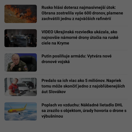
Rusko hlási doteraz najmasívnejší útok:
Obrana zostrelila vyše 600 dronov, plamene
zachvátili jednu z najväčších rafinérií
VIDEO Ukrajinská rozviedka ukázala, ako
najnovšie námorné drony útočia na ruské
ciele na Kryme
Putin posilňuje armádu: Vytvára nové
dronové vojská
Predalo sa ich viac ako 5 miliónov. Napriek
tomu môže skončiť jedno z najobľúbenejších
áut Slovákov
Poplach vo vzduchu: Nákladné lietadlo DHL
sa zrazilo s objektom, úrady hovoria o drone s
výbušninou