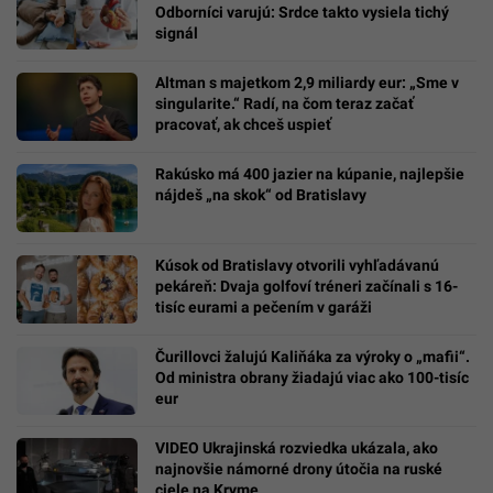
Odborníci varujú: Srdce takto vysiela tichý
signál
Altman s majetkom 2,9 miliardy eur: „Sme v
singularite.“ Radí, na čom teraz začať
pracovať, ak chceš uspieť
Rakúsko má 400 jazier na kúpanie, najlepšie
nájdeš „na skok“ od Bratislavy
Kúsok od Bratislavy otvorili vyhľadávanú
pekáreň: Dvaja golfoví tréneri začínali s 16-
tisíc eurami a pečením v garáži
Čurillovci žalujú Kaliňáka za výroky o „mafii“.
Od ministra obrany žiadajú viac ako 100-tisíc
eur
VIDEO Ukrajinská rozviedka ukázala, ako
najnovšie námorné drony útočia na ruské
ciele na Kryme