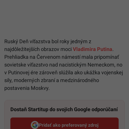
Ruský Deň víťazstva bol roky jedným z
najdôležitejších obrazov moci
Vladimira Putina
.
Prehliadka na Červenom námestí mala pripomínať
sovietske víťazstvo nad nacistickým Nemeckom, no
v Putinovej ére zároveň slúžila ako ukážka vojenskej
sily, moderných zbraní a medzinárodného
postavenia Moskvy.
Dostaň Startitup do svojich Google odporúčaní
Pridať ako preferovaný zdroj
Startitup, odkaz sa otvorí v n