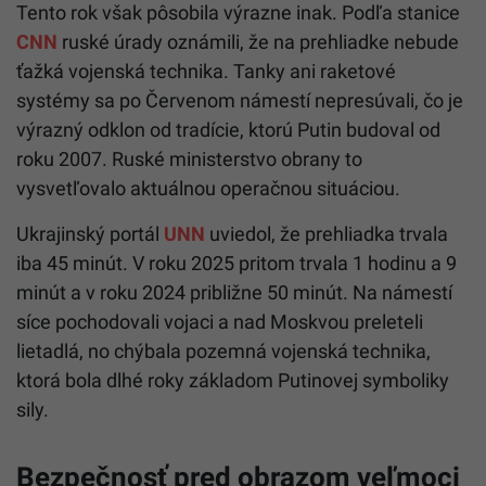
Tento rok však pôsobila výrazne inak. Podľa stanice
CNN
ruské úrady oznámili, že na prehliadke nebude
ťažká vojenská technika. Tanky ani raketové
systémy sa po Červenom námestí nepresúvali, čo je
výrazný odklon od tradície, ktorú Putin budoval od
roku 2007. Ruské ministerstvo obrany to
vysvetľovalo aktuálnou operačnou situáciou.
Ukrajinský portál
UNN
uviedol, že prehliadka trvala
iba 45 minút. V roku 2025 pritom trvala 1 hodinu a 9
minút a v roku 2024 približne 50 minút. Na námestí
síce pochodovali vojaci a nad Moskvou preleteli
lietadlá, no chýbala pozemná vojenská technika,
ktorá bola dlhé roky základom Putinovej symboliky
sily.
Bezpečnosť pred obrazom veľmoci