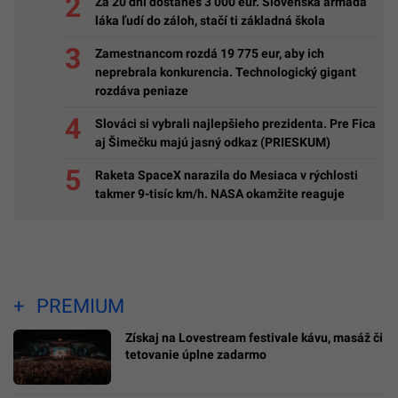
Za 20 dní dostaneš 3 000 eur. Slovenská armáda
láka ľudí do záloh, stačí ti základná škola
Zamestnancom rozdá 19 775 eur, aby ich
neprebrala konkurencia. Technologický gigant
rozdáva peniaze
Slováci si vybrali najlepšieho prezidenta. Pre Fica
aj Šimečku majú jasný odkaz (PRIESKUM)
Raketa SpaceX narazila do Mesiaca v rýchlosti
takmer 9-tisíc km/h. NASA okamžite reaguje
PREMIUM
Získaj na Lovestream festivale kávu, masáž či
tetovanie úplne zadarmo