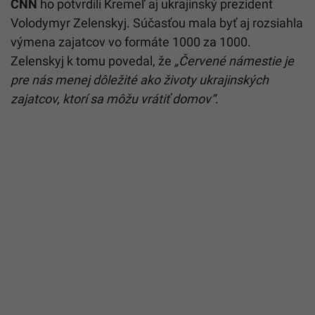
CNN
ho potvrdili Kremeľ aj ukrajinský prezident
Volodymyr Zelenskyj. Súčasťou mala byť aj rozsiahla
výmena zajatcov vo formáte 1000 za 1000.
Zelenskyj k tomu povedal, že
„Červené námestie je
pre nás menej dôležité ako životy ukrajinských
zajatcov, ktorí sa môžu vrátiť domov“
.