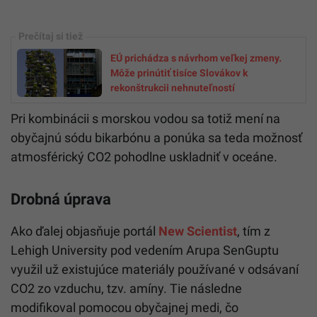
EÚ prichádza s návrhom veľkej zmeny.
Môže prinútiť tisíce Slovákov k
rekonštrukcii nehnuteľností
Pri kombinácii s morskou vodou sa totiž mení na
obyčajnú sódu bikarbónu a ponúka sa teda možnosť
atmosférický CO2 pohodlne uskladniť v oceáne.
Drobná úprava
Ako ďalej objasňuje portál
New Scientist
, tím z
Lehigh University pod vedením Arupa SenGuptu
využil už existujúce materiály používané v odsávaní
CO2 zo vzduchu, tzv. amíny. Tie následne
modifikoval pomocou obyčajnej medi, čo