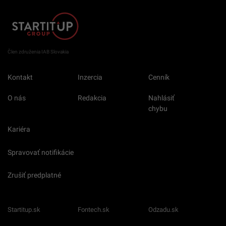
Člen združenia IAB Slovakia
Kontakt
Inzercia
Cenník
O nás
Redakcia
Nahlásiť
chybu
Kariéra
Spravovať notifikácie
Zrušiť predplatné
Startitup.sk
Fontech.sk
Odzadu.sk