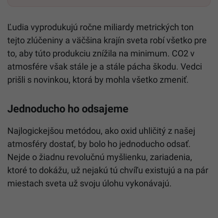
Ľudia vyprodukujú ročne miliardy metrických ton
tejto zlúčeniny a väčšina krajín sveta robí všetko pre
to, aby túto produkciu znížila na minimum. CO2 v
atmosfére však stále je a stále pácha škodu. Vedci
prišli s novinkou, ktorá by mohla všetko zmeniť.
Jednoducho ho odsajeme
Najlogickejšou metódou, ako oxid uhličitý z našej
atmosféry dostať, by bolo ho jednoducho odsať.
Nejde o žiadnu revolučnú myšlienku, zariadenia,
ktoré to dokážu, už nejakú tú chvíľu existujú a na pár
miestach sveta už svoju úlohu vykonávajú.