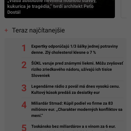
„Vláda absolútne nevníma hodnotu stavby,
kukurica je tragédia,” tvrdí architekt Peťo
Dostál
Teraz najčítanejšie
Expertky odporúčajú 1/3 šálky jednej potraviny
denne. Zlý cholesterol klesne o 7 %
ŠÚKL varuje pred známymi liekmi. Môžu zvyšovať
riziko zriedkavého nádoru, užívajú ich tisíce
Sloveniek
Legendárne rádio z povál má dnes vysokú cenu.
Kultový kúsok predáš za desiatky eur
Miliardár Strnad: Kúpil podiel vo firme za 83
miliónov eur. „Charakter moderných konfliktov sa
mení.“
Toskánsko bez miliardárov a s vínom za 6 eur.