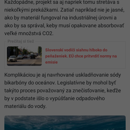
Každopádne, projekt sa aj napriek tomu stretáva s
niekoľkými prekážkami. Zatiaľ napríklad nie je jasné,
ako by materiál fungoval na industriálnej úrovni a
ako by sa správal, keby musí opakovane absorbovať
veľké množstvá CO2.
Slovenskí vodiči siahnu hlboko do
peňaženiek. EÚ chce pritvrdiť normy na
emisie
Komplikáciou je aj navrhované uskladňovanie sódy
bikarbóny do oceánov. Legislatívne by mohol byť
takýto proces považovaný za znečisťovanie, keďže
by v podstate išlo o vypúšťanie odpadového
materiálu do vody.