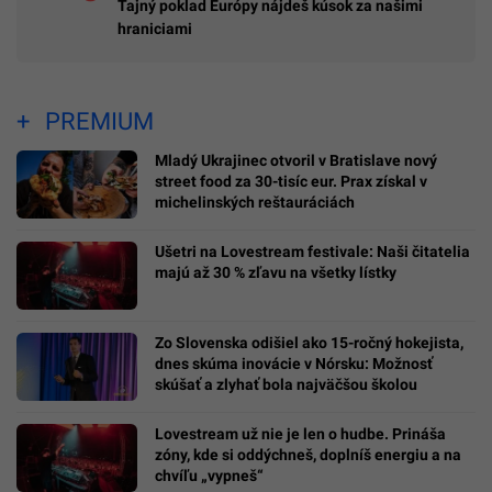
Tajný poklad Európy nájdeš kúsok za našimi
hraniciami
PREMIUM
Mladý Ukrajinec otvoril v Bratislave nový
street food za 30-tisíc eur. Prax získal v
michelinských reštauráciách
Ušetri na Lovestream festivale: Naši čitatelia
majú až 30 % zľavu na všetky lístky
Zo Slovenska odišiel ako 15-ročný hokejista,
dnes skúma inovácie v Nórsku: Možnosť
skúšať a zlyhať bola najväčšou školou
Lovestream už nie je len o hudbe. Prináša
zóny, kde si oddýchneš, doplníš energiu a na
chvíľu „vypneš“