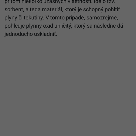
pritom niekoľko úžasných vlastností. Ide o tzv.
sorbent, a teda materiál, ktorý je schopný pohltiť
plyny či tekutiny. V tomto prípade, samozrejme,
pohlcuje plynný oxid uhličitý, ktorý sa následne dá
jednoducho uskladniť.