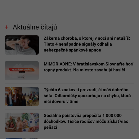
Aktuálne čítajú
Zákerná choroba, o ktorej v noci ani netušíš:
Tieto 4 nenápadné signály odhalia
nebezpečné spánkové apnoe
MIMORIADNE: V bratislavskom Slovnafte horí
ropný produkt. Na mieste zasahujú hasiči
Týchto 6 znakov ti prezradí, či máš dobrého
šéfa. Odborníčky upozorňujú na chybu, ktorá
ničí dôveru v tíme
Sociálna poisťovňa prepočíta 1 000 000
dôchodkov. Tisíce rodičov môžu získať viac
peňazí