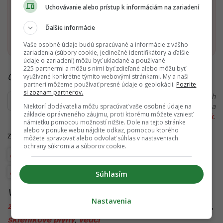
Dostaň Startitup do svojich Google odporúčaní
Uchovávanie alebo prístup k informáciám na zariadení
Ďalšie informácie
Pridať ako preferovaný zdroj
Startitup, odkaz sa otvorí v n
Vaše osobné údaje budú spracúvané a informácie z vášho
zariadenia (súbory cookie, jedinečné identifikátory a ďalšie
údaje o zariadení) môžu byť ukladané a používané
225 partnermi a môžu s nimi byť zdieľané alebo môžu byť
Čítaj viac z kategórie:
Inovácie a Eko
využívané konkrétne týmito webovými stránkami. My a naši
partneri môžeme používať presné údaje o geolokácii.
Pozrite
si zoznam partnerov.
Ďakujeme, že čítaš Startitup. V prípade, že máš postreh
alebo si našiel v článku chybu, napíš nám na
Niektorí dodávatelia môžu spracúvať vaše osobné údaje na
základe oprávneného záujmu, proti ktorému môžete vzniesť
redakcia@startitup.sk
.
námietku pomocou možností nižšie. Dole na tejto stránke
alebo v ponuke webu nájdite odkaz, pomocou ktorého
Zdroje:
BBC
,
Science Advances
,
New Scientist
môžete spravovať alebo odvolať súhlas v nastaveniach
ochrany súkromia a súborov cookie.
Počasie
Štúdie, prieskumy a analýzy
Veda a vesmír
Životné prostredie
Súhlasím
Viac k téme:
eko
,
ekológia
,
globalna klimatická
Nastavenia
zmena
,
globálne otepľovanie
,
inovácie
,
nová štúdia
,
skleníkové plyny
,
vedci