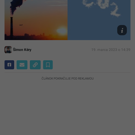
Ilustračn
fotografi
Unsplash
Heyde,
Thijs
Stoop
Šimon Kéry
19. marca 2023 o 14:39
ČLÁNOK POKRAČUJE POD REKLAMOU