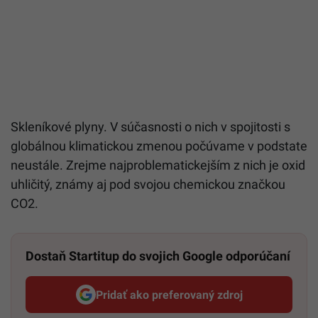
Skleníkové plyny. V súčasnosti o nich v spojitosti s
globálnou klimatickou zmenou počúvame v podstate
neustále. Zrejme najproblematickejším z nich je oxid
uhličitý, známy aj pod svojou chemickou značkou
CO2.
Dostaň Startitup do svojich Google odporúčaní
Pridať ako preferovaný zdroj
Startitup, odkaz sa otvorí v n