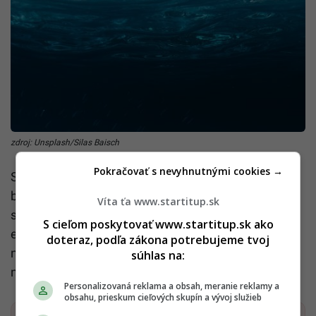
zdroj: Unsplash/Silas Baisch
Pokračovať s nevyhnutnými cookies →
SenGupta však argumentuje, že aj táto súčasť plánu
by mohla mať pozitívne následky. Kyslosť oceánov
Víta ťa www.startitup.sk
sa už totiž dlhodobo zvyšuje a ide o rozsiahly
S cieľom poskytovať www.startitup.sk ako
environmentálny problém. Sóda bikarbóna je,
doteraz, podľa zákona potrebujeme tvoj
naopak, zásaditá a dokáže kyslosť znižovať a
súhlas na:
neutralizovať tak morskú vodu.
Personalizovaná reklama a obsah, meranie reklamy a
obsahu, prieskum cieľových skupín a vývoj služieb