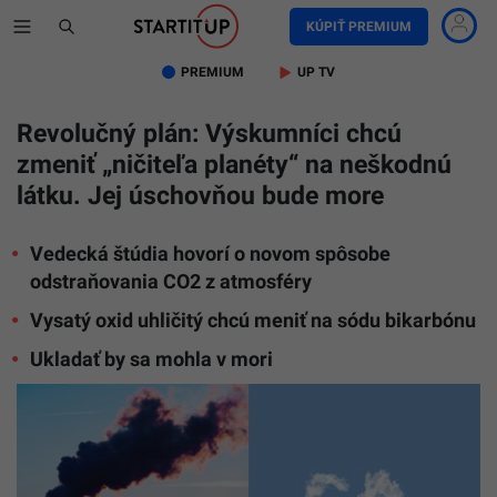
KÚPIŤ PREMIUM
PREMIUM
UP TV
Revolučný plán: Výskumníci chcú
zmeniť „ničiteľa planéty“ na neškodnú
látku. Jej úschovňou bude more
Vedecká štúdia hovorí o novom spôsobe
odstraňovania CO2 z atmosféry
Vysatý oxid uhličitý chcú meniť na sódu bikarbónu
Ukladať by sa mohla v mori