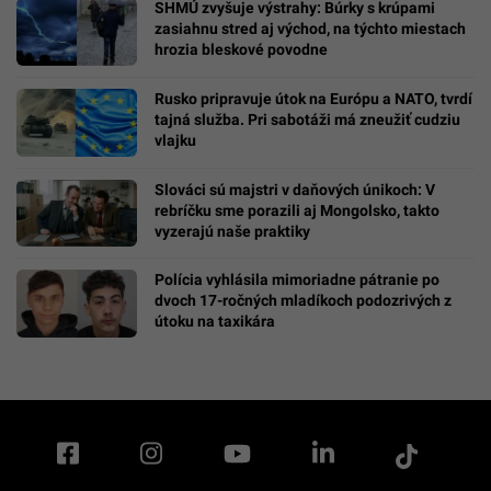
SHMÚ zvyšuje výstrahy: Búrky s krúpami
zasiahnu stred aj východ, na týchto miestach
hrozia bleskové povodne
Rusko pripravuje útok na Európu a NATO, tvrdí
tajná služba. Pri sabotáži má zneužiť cudziu
vlajku
Slováci sú majstri v daňových únikoch: V
rebríčku sme porazili aj Mongolsko, takto
vyzerajú naše praktiky
Polícia vyhlásila mimoriadne pátranie po
dvoch 17-ročných mladíkoch podozrivých z
útoku na taxikára