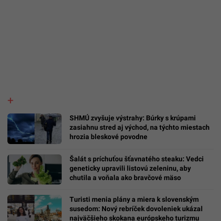
SHMÚ zvyšuje výstrahy: Búrky s krúpami
zasiahnu stred aj východ, na týchto miestach
hrozia bleskové povodne
Šalát s príchuťou šťavnatého steaku: Vedci
geneticky upravili listovú zeleninu, aby
chutila a voňala ako bravčové mäso
Turisti menia plány a miera k slovenským
susedom: Nový rebríček dovoleniek ukázal
najväčšieho skokana európskeho turizmu