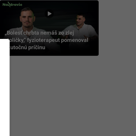
„Bolesť chrbta nemáš zo zlej
stoličky,” fyzioterapeut pomenoval
skutočnú príčinu