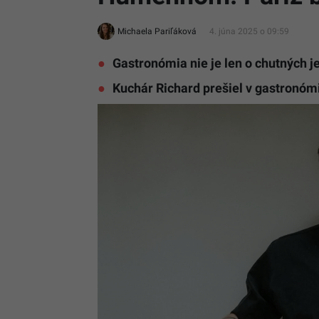
Michaela Pariľáková
4. júna 2025 o 09:59
Gastronómia nie je len o chutných je
Kuchár Richard prešiel v gastronómi