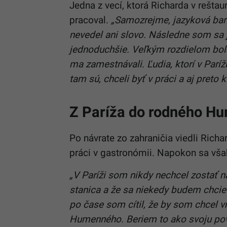
Jedna z vecí, ktorá Richarda v reštaur
pracoval.
„Samozrejme, jazyková bar
nevedel ani slovo. Následne som sa j
jednoduchšie. Veľkým rozdielom bola p
ma zamestnávali. Ľudia, ktorí v Paríži
tam sú, chceli byť v práci a aj preto 
Z Paríža do rodného H
Po návrate zo zahraničia viedli Richa
práci v gastronómii. Napokon sa vš
„V Paríži som nikdy nechcel zostať n
stanica a že sa niekedy budem chcieť 
po čase som cítil, že by som chcel v
Humenného. Beriem to ako svoju pov