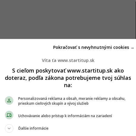
Pokračovať s nevyhnutnými cookies →
Víta ťa www.startitup.sk
S cieľom poskytovať www.startitup.sk ako
u
doteraz, podľa zákona potrebujeme tvoj súhlas
na:
ovať v reštauráciách vo Francúzsku. Richard sa k
sti a chuti učiť sa.
„Kúpil som si jednosmernú
Personalizovaná reklama a obsah, meranie reklamy a obsahu,
prieskum cieľových skupín a vývoj služieb
 našiel ubytovanie, a veril som, že pán, ku ktorému
podvodník. A odtiaľ už len nájsť si prácu v štýle
Uchovávanie alebo prístup k informáciám na zariadení
čenými životopismi v ruke,“
povedal o svojich
Ďalšie informácie