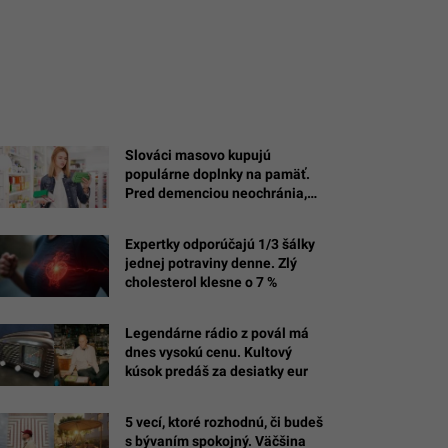
Slováci masovo kupujú
populárne doplnky na pamäť.
Pred demenciou neochránia,
varujú odborníci z Harvardu
Expertky odporúčajú 1/3 šálky
jednej potraviny denne. Zlý
cholesterol klesne o 7 %
Legendárne rádio z povál má
dnes vysokú cenu. Kultový
kúsok predáš za desiatky eur
5 vecí, ktoré rozhodnú, či budeš
s bývaním spokojný. Väčšina