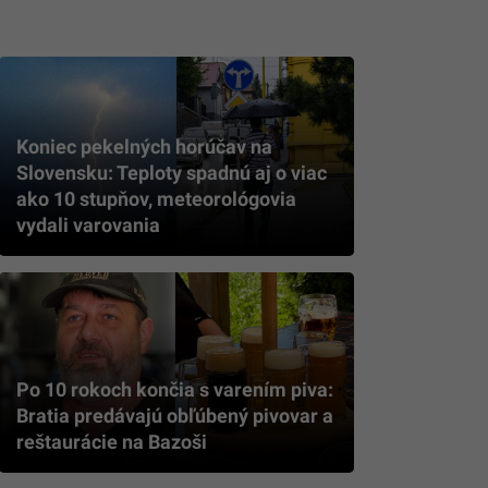
Koniec pekelných horúčav na
Slovensku: Teploty spadnú aj o viac
ako 10 stupňov, meteorológovia
vydali varovania
Po 10 rokoch končia s varením piva:
Bratia predávajú obľúbený pivovar a
reštaurácie na Bazoši