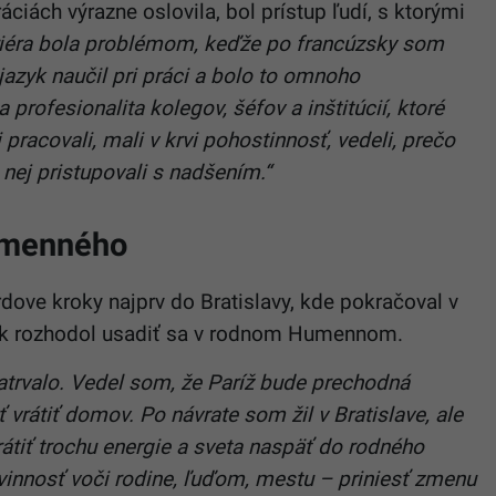
áciách výrazne oslovila, bol prístup ľudí, s ktorými
iéra bola problémom, keďže po francúzsky som
azyk naučil pri práci a bolo to omnoho
rofesionalita kolegov, šéfov a inštitúcií, ktoré
 pracovali, mali v krvi pohostinnosť, vedeli, prečo
k nej pristupovali s nadšením.“
umenného
rdove kroky najprv do Bratislavy, kde pokračoval v
ak rozhodol usadiť sa v rodnom Humennom.
atrvalo. Vedel som, že Paríž bude prechodná
vrátiť domov. Po návrate som žil v Bratislave, ale
rátiť trochu energie a sveta naspäť do rodného
innosť voči rodine, ľuďom, mestu – priniesť zmenu