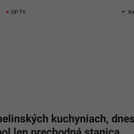
UP TV
Ka
chelinských kuchyniach, dne
ol len prechodná stanica