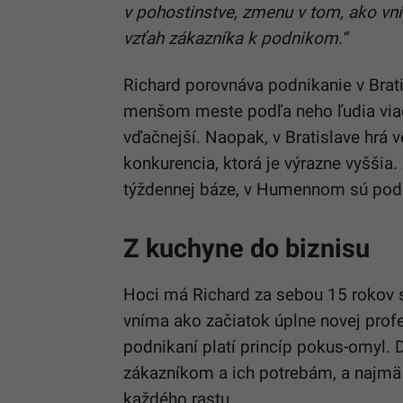
v pohostinstve, zmenu v tom, ako vní
vzťah zákazníka k podnikom.“
Richard porovnáva podnikanie v Bra
menšom meste podľa neho ľudia viac 
vďačnejší. Naopak, v Bratislave hrá v
konkurencia, ktorá je výrazne vyššia
týždennej báze, v Humennom sú podob
Z kuchyne do biznisu
Hoci má Richard za sebou 15 rokov s
vníma ako začiatok úplne novej profes
podnikaní platí princíp pokus-omyl. D
zákazníkom a ich potrebám, a najmä 
každého rastu.