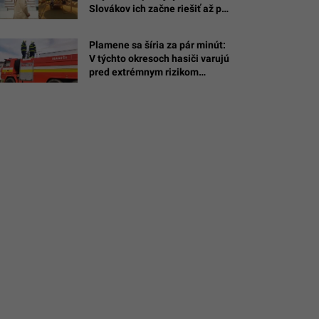
Slovákov ich začne riešiť až po
nasťahovaní
Plamene sa šíria za pár minút:
chard
V týchto okresoch hasiči varujú
pred extrémnym rizikom
požiarov, stačí jediný ohorok