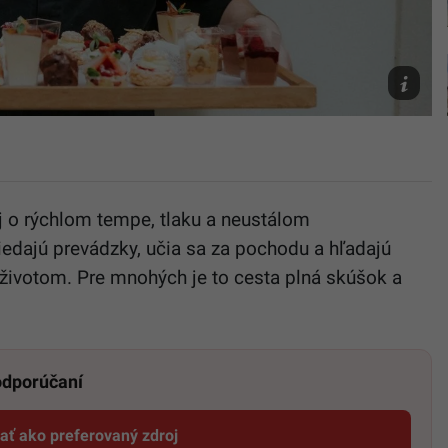
Richard
Kalanin
Archív/Ri
Kalanin
aj o rýchlom tempe, tlaku a neustálom
iedajú prevádzky, učia sa za pochodu a hľadajú
ivotom. Pre mnohých je to cesta plná skúšok a
 odporúčaní
dať ako preferovaný zdroj
Startitup, odkaz sa otvorí v novom okne