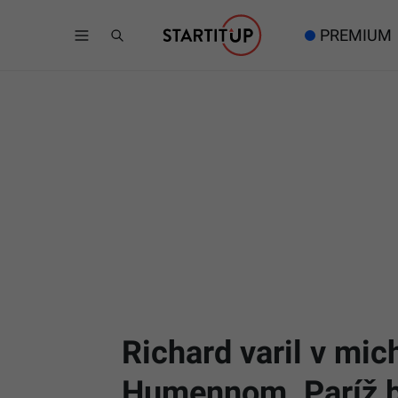
PREMIUM
Richard varil v mi
Humennom. Paríž b