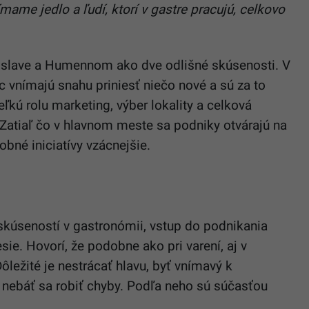
mame jedlo a ľudí, ktorí v gastre pracujú, celkovo
tislave a Humennom ako dve odlišné skúsenosti. V
vnímajú snahu priniesť niečo nové a sú za to
eľkú rolu marketing, výber lokality a celková
. Zatiaľ čo v hlavnom meste sa podniky otvárajú na
né iniciatívy vzácnejšie.
kúseností v gastronómii, vstup do podnikania
ie. Hovorí, že podobne ako pri varení, aj v
ôležité je nestrácať hlavu, byť vnímavý k
nebáť sa robiť chyby. Podľa neho sú súčasťou