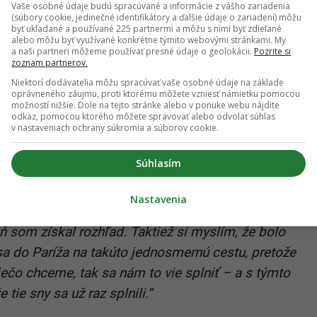
Vaše osobné údaje budú spracúvané a informácie z vášho zariadenia
(súbory cookie, jedinečné identifikátory a ďalšie údaje o zariadení) môžu
podnikoch, pretože som chcel získať čo najviac
byť ukladané a používané 225 partnermi a môžu s nimi byť zdieľané
alebo môžu byť využívané konkrétne týmito webovými stránkami. My
po francúzsky. Po siedmich mesiacoch mi vďaka
a naši partneri môžeme používať presné údaje o geolokácii.
Pozrite si
zoznam partnerov.
a neustálemu zlepšovaniu sa prišla ponuka
Niektorí dodávatelia môžu spracúvať vaše osobné údaje na základe
ácii Joel Robuchon pod Víťazným oblúkom v Paríži,“
oprávneného záujmu, proti ktorému môžete vzniesť námietku pomocou
možností nižšie. Dole na tejto stránke alebo v ponuke webu nájdite
odkaz, pomocou ktorého môžete spravovať alebo odvolať súhlas
v nastaveniach ochrany súkromia a súborov cookie.
 špičkovej gastronómie. Práve tam Richard
j práce. Získal množstvo technických zručností, no
Súhlasím
fia práce v kuchyni a v gastrobiznise ako takom.
Nastavenia
ho chlapca ma to po ľudskej stránke naučilo
ň som získal rozhľad. Taktiež si myslím, že bolo
 sa do Paríža na takúto jednosmernú cestu, pretože
ečo chceme, tak sa nám to vie splniť – a s týmto
tie sny sa už raz splnili.“