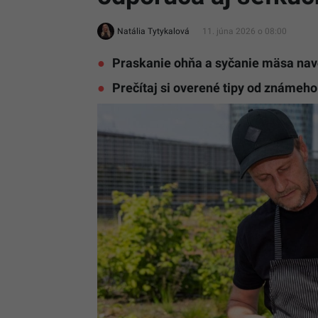
Natália Tytykalová
11. júna 2026 o 08:00
Praskanie ohňa a syčanie mäsa nav
Prečítaj si overené tipy od známeh