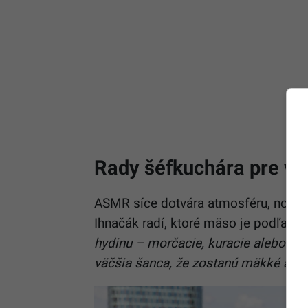
Rady šéfkuchára pre v
ASMR síce dotvára atmosféru, no rovn
Ihnačák radí, ktoré mäso je podľa ne
hydinu – morčacie, kuracie alebo kača
väčšia šanca, že zostanú mäkké a sp