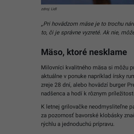
zdroj: Lidl
„Pri hovädzom mäse je to trochu náro
to, či je správne vyzreté. Ak nie, môže 
Mäso, ktoré nesklame
Milovníci kvalitného mäsa si môžu p
aktuálne v ponuke napríklad írsky ru
zreje 28 dní, alebo hovädzí burger 
nadšenca a hodí k rôznym príležitos
K letnej grilovačke neodmysliteľne pat
za pozornosť bavorské klobásky znač
rýchlu a jednoduchú prípravu.