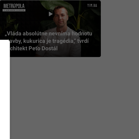
„Vláda absolútne nevníma hodnotu
stavby, kukurica je tragédia,” tvrdí
architekt Peťo Dostál