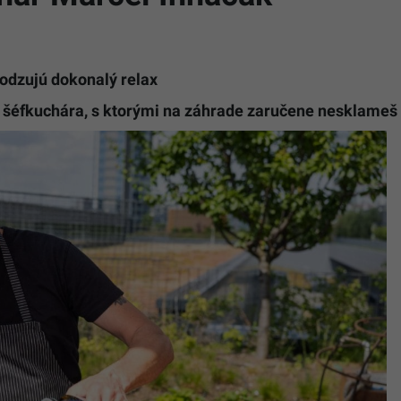
odzujú dokonalý relax
o šéfkuchára, s ktorými na záhrade zaručene nesklameš