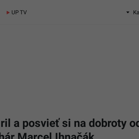
UP TV
Ka
il a posvieť si na dobroty od
hár Marcel Ihnačák