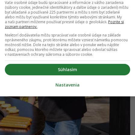
Vaše osobné údaje budú spracúvané a informácie z vášho zariadenia
(súbory cookie, jedinečné identifikátory a ďalšie údaje o zariadení) môžu
byť ukladané a používané 225 partnermi a môžu s nimi byť zdieľané
alebo môžu byť využívané konkrétne týmito webovými stránkami. My
a naši partneri môžeme používať presné údaje o geolokácii.
Pozrite si
zoznam partnerov.
Niektorí dodávatelia môžu spracúvať vaše osobné údaje na základe
oprávneného záujmu, proti ktorému môžete vzniesť námietku pomocou
možností nižšie. Dole na tejto stránke alebo v ponuke webu nájdite
odkaz, pomocou ktorého môžete spravovať alebo odvolať súhlas
v nastaveniach ochrany súkromia a súborov cookie.
Súhlasím
Nastavenia