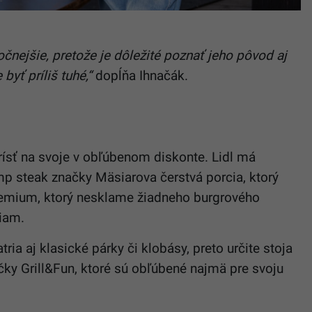
čnejšie, pretože je dôležité poznať jeho pôvod aj
byť príliš tuhé,“
dopĺňa Ihnačák.
rísť na svoje v obľúbenom diskonte. Lidl má
mp steak značky Mäsiarova čerstvá porcia, ktorý
Premium, ktorý nesklame žiadneho burgrového
tiam.
ria aj klasické párky či klobásy, preto určite stoja
ky Grill&Fun, ktoré sú obľúbené najmä pre svoju