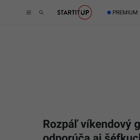
PREMIUM
Rozpáľ víkendový gr
odporúča aj šéfkuc