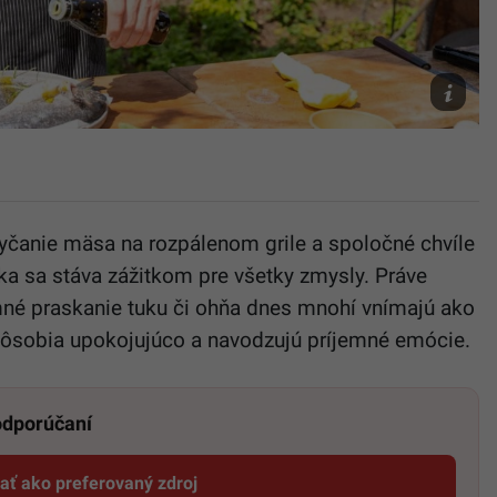
Na
snímke
Marcel
Ihnačák
Lidl
syčanie mäsa na rozpálenom grile a spoločné chvíle
čka sa stáva zážitkom pre všetky zmysly. Práve
emné praskanie tuku či ohňa dnes mnohí vnímajú ako
pôsobia upokojujúco a navodzujú príjemné emócie.
 odporúčaní
dať ako preferovaný zdroj
Startitup, odkaz sa otvorí v novom okne