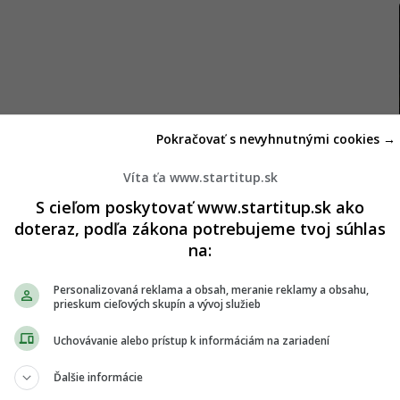
Pokračovať s nevyhnutnými cookies →
Víta ťa www.startitup.sk
S cieľom poskytovať www.startitup.sk ako
ýber mäsa
doteraz, podľa zákona potrebujeme tvoj súhlas
na:
ako dôležité je aj kvalitné
jedlo
. Šéfkuchár Marcel
ho na grilovanie najvhodnejšie.
„Vždy odporúčam
Personalizovaná reklama a obsah, meranie reklamy a obsahu,
prieskum cieľových skupín a vývoj služieb
cie mäso. Ide o istotu, pripravujú sa rýchlejšie a je
rávne prepečené,“
hovorí odborník.
Uchovávanie alebo prístup k informáciám na zariadení
Ďalšie informácie