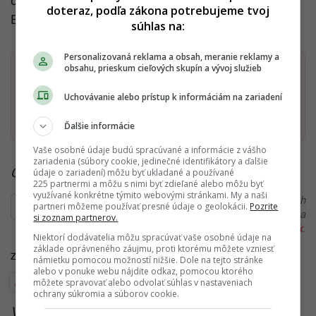
dvoch najväčších nízkonákladových spoločností
doteraz, podľa zákona potrebujeme tvoj
Európy.
súhlas na:
Personalizovaná reklama a obsah, meranie reklamy a
obsahu, prieskum cieľových skupín a vývoj služieb
Dostaň Startitup do svojich Google odporúčaní
Uchovávanie alebo prístup k informáciám na zariadení
Pridať ako preferovaný zdroj
Startitup, odkaz sa otvorí v n
Ďalšie informácie
Vaše osobné údaje budú spracúvané a informácie z vášho
zariadenia (súbory cookie, jedinečné identifikátory a ďalšie
Čítaj viac z kategórie:
Zo Slovenska
údaje o zariadení) môžu byť ukladané a používané
225 partnermi a môžu s nimi byť zdieľané alebo môžu byť
využívané konkrétne týmito webovými stránkami. My a naši
Ďakujeme, že čítaš Startitup. V prípade, že máš postreh
partneri môžeme používať presné údaje o geolokácii.
Pozrite
alebo si našiel v článku chybu, napíš nám na
si zoznam partnerov.
redakcia@startitup.sk
.
Niektorí dodávatelia môžu spracúvať vaše osobné údaje na
základe oprávneného záujmu, proti ktorému môžete vzniesť
Zdroje:
Closer
,
Aktuality
,
HN
námietku pomocou možností nižšie. Dole na tejto stránke
alebo v ponuke webu nájdite odkaz, pomocou ktorého
môžete spravovať alebo odvolať súhlas v nastaveniach
Bratislava
ochrany súkromia a súborov cookie.
Viac k téme:
letisko Bratislava
,
ryanair
,
slovensko
,