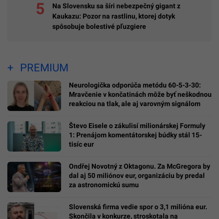
Na Slovensku sa šíri nebezpečný gigant z
Kaukazu: Pozor na rastlinu, ktorej dotyk
spôsobuje bolestivé pľuzgiere
PREMIUM
Neurologička odporúča metódu 60-5-3-30:
Mravčenie v končatinách môže byť neškodnou
reakciou na tlak, ale aj varovným signálom
Števo Eisele o zákulisí milionárskej Formuly
1: Prenájom komentátorskej búdky stál 15-
tisíc eur
Ondřej Novotný z Oktagonu. Za McGregora by
dal aj 50 miliónov eur, organizáciu by predal
za astronomickú sumu
Slovenská firma vedie spor o 3,1 milióna eur.
Skončila v konkurze, stroskotala na