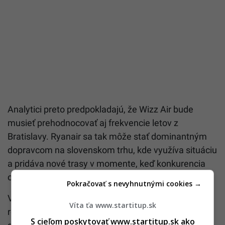
Analytici preto predpokladajú, že Wizz Air bude
musieť prehodnocovať aj frekvencie letov z
Bratislavy. Ryanair sa tak môže stať dominantným
dopravcom na slovenskom trhu, kde využíva situáciu
a pridáva nové trasy v momente, keď konkurencia
obmedzuje prevádzku.
Pokračovať s nevyhnutnými cookies →
V roku 2026 tak čaká slovenských cestujúcich
Víta ťa www.startitup.sk
rekordná ponuka letov a historicky najväčší súboj
S cieľom poskytovať www.startitup.sk ako