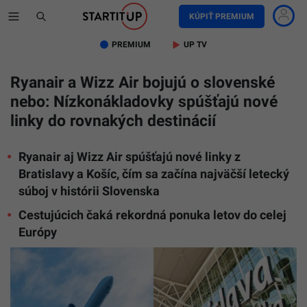
KÚPIŤ PREMIUM
PREMIUM
UP TV
Ryanair a Wizz Air bojujú o slovenské
nebo: Nízkonákladovky spúšťajú nové
linky do rovnakých destinácií
Ryanair aj Wizz Air spúšťajú nové linky z
Bratislavy a Košíc, čím sa začína najväčší letecký
súboj v histórii Slovenska
Cestujúcich čaká rekordná ponuka letov do celej
Európy
Na
snímke
lietadlo
a