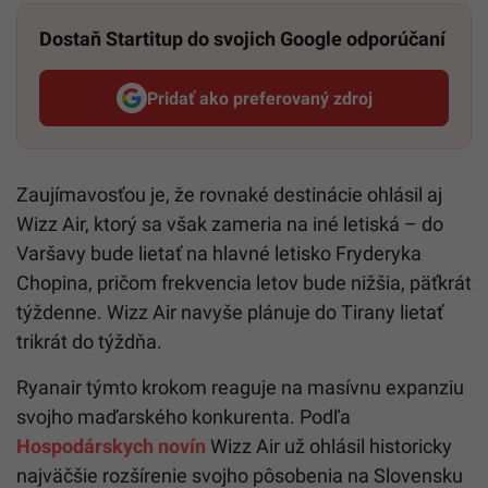
Dostaň Startitup do svojich Google odporúčaní
Pridať ako preferovaný zdroj
Startitup, odkaz sa otvorí v n
Zaujímavosťou je, že rovnaké destinácie ohlásil aj
Wizz Air, ktorý sa však zameria na iné letiská – do
Varšavy bude lietať na hlavné letisko Fryderyka
Chopina, pričom frekvencia letov bude nižšia, päťkrát
týždenne. Wizz Air navyše plánuje do Tirany lietať
trikrát do týždňa.
Ryanair týmto krokom reaguje na masívnu expanziu
svojho maďarského konkurenta. Podľa
Hospodárskych novín
Wizz Air už ohlásil historicky
najväčšie rozšírenie svojho pôsobenia na Slovensku