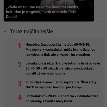
„Vláda absolútne nevníma hodnotu stavby,
kukurica je tragédia,” tvrdí architekt Peťo
Dostál
Teraz najčítanejšie
Neurologička odporúča metódu 60-5-3-30:
Mravčenie v končatinách môže byť neškodnou
reakciou na tlak, ale aj varovným signálom
Lekárka prezrádza: Tieto vyšetrenia by si vo veku
30, 40, 50 a 60 rokoch mal absolvovať, dokážu
odhaliť zákerné ochorenia
Putin chystá anexiu v ďalšej krajine. Štyri štáty
NATO varujú pred hrozbou pre Európu
Dôchodok už v 20-ke: Generácia Z odmieta drieť
do staroby, zavádza nový trend