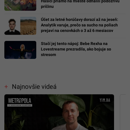
Hasiči priamo na mieste odhalili podozrivú
príčinu
Účet za letné horúčavy dorazí až na jeseň:
Analytik varuje, prečo sa sucho na poliach
prejaví na cenovkách o 3 až 6 mesiacov
Stačí jej tento nápoj: Bebe Rexha na
Lovestreame prezradila, ako bojuje so
stresom
Najnovšie videá