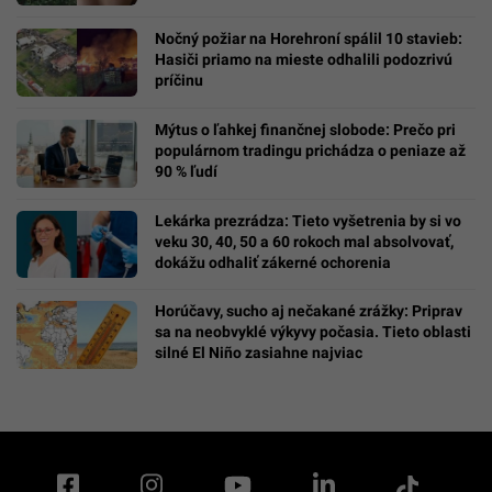
Nočný požiar na Horehroní spálil 10 stavieb:
Hasiči priamo na mieste odhalili podozrivú
príčinu
Mýtus o ľahkej finančnej slobode: Prečo pri
populárnom tradingu prichádza o peniaze až
90 % ľudí
Lekárka prezrádza: Tieto vyšetrenia by si vo
veku 30, 40, 50 a 60 rokoch mal absolvovať,
dokážu odhaliť zákerné ochorenia
Horúčavy, sucho aj nečakané zrážky: Priprav
sa na neobvyklé výkyvy počasia. Tieto oblasti
silné El Niño zasiahne najviac