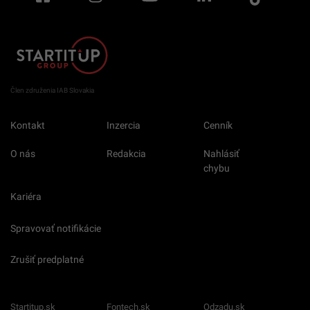
Člen združenia IAB Slovakia
Kontakt
Inzercia
Cenník
O nás
Redakcia
Nahlásiť
chybu
Kariéra
Spravovať notifikácie
Zrušiť predplatné
Startitup.sk
Fontech.sk
Odzadu.sk