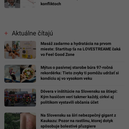
konfliktoch
Aktuálne čítajú
Masáž zadarmo a hydratácia na prvom
mieste: Startitup ťa na LOVESTREAME čaká
vo Feel Good Zone
Mýtus o pasívnej starobe búra 97-ročná
rekordérka: Tieto zvyky ti pomôžu udržať si
kondíciu aj vo vysokom veku
Dôvera v inštitúcie na Slovensku sa štiepi:
Kým hasičom verí takmer každý, cirkvi aj
politikom vystavili občania účet
Na Slovensku sa šíri nebezpečný gigant z
Kaukazu: Pozor na rastlinu, ktorej dotyk
spôsobuje bolestivé pľuzgiere