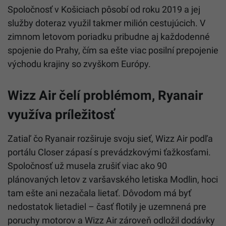
Spoločnosť v Košiciach pôsobí od roku 2019 a jej
služby doteraz využil takmer milión cestujúcich. V
zimnom letovom poriadku pribudne aj každodenné
spojenie do Prahy, čím sa ešte viac posilní prepojenie
východu krajiny so zvyškom Európy.
Wizz Air čelí problémom, Ryanair
využíva príležitosť
Zatiaľ čo Ryanair rozširuje svoju sieť, Wizz Air podľa
portálu Closer zápasí s prevádzkovými ťažkosťami.
Spoločnosť už musela zrušiť viac ako 90
plánovaných letov z varšavského letiska Modlin, hoci
tam ešte ani nezačala lietať. Dôvodom má byť
nedostatok lietadiel – časť flotily je uzemnená pre
poruchy motorov a Wizz Air zároveň odložil dodávky