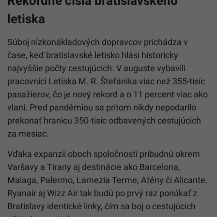
Rekordné čísla bratislavského
letiska
Súboj nízkonákladových dopravcov prichádza v
čase, keď bratislavské letisko hlási historicky
najvyššie počty cestujúcich. V auguste vybavili
pracovníci Letiska M. R. Štefánika viac než 355-tisíc
pasažierov, čo je nový rekord a o 11 percent viac ako
vlani. Pred pandémiou sa pritom nikdy nepodarilo
prekonať hranicu 350-tisíc odbavených cestujúcich
za mesiac.
Vďaka expanzii oboch spoločností pribudnú okrem
Varšavy a Tirany aj destinácie ako Barcelona,
Malaga, Palermo, Lamezia Terme, Atény či Alicante.
Ryanair aj Wizz Air tak budú po prvý raz ponúkať z
Bratislavy identické linky, čím sa boj o cestujúcich