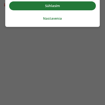
Wizz Air letenky
Súhlasím
Nastavenia