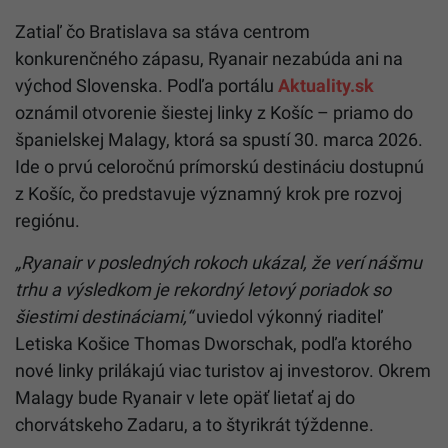
Zatiaľ čo Bratislava sa stáva centrom
konkurenčného zápasu, Ryanair nezabúda ani na
východ Slovenska. Podľa portálu
Aktuality.sk
oznámil otvorenie šiestej linky z Košíc – priamo do
španielskej Malagy, ktorá sa spustí 30. marca 2026.
Ide o prvú celoročnú prímorskú destináciu dostupnú
z Košíc, čo predstavuje významný krok pre rozvoj
regiónu.
„Ryanair v posledných rokoch ukázal, že verí nášmu
trhu a výsledkom je rekordný letový poriadok so
šiestimi destináciami,“
uviedol výkonný riaditeľ
Letiska Košice Thomas Dworschak, podľa ktorého
nové linky prilákajú viac turistov aj investorov. Okrem
Malagy bude Ryanair v lete opäť lietať aj do
chorvátskeho Zadaru, a to štyrikrát týždenne.