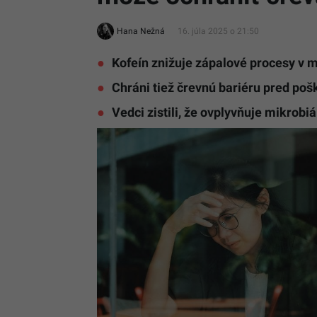
Hana Nežná
16. júla 2025 o 21:50
Kofeín znižuje zápalové procesy v 
Chráni tiež črevnú bariéru pred po
Vedci zistili, že ovplyvňuje mikrobiá