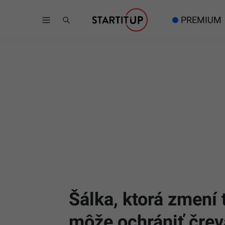
PREMIUM
Šálka, ktorá zmení 
môže ochrániť črev