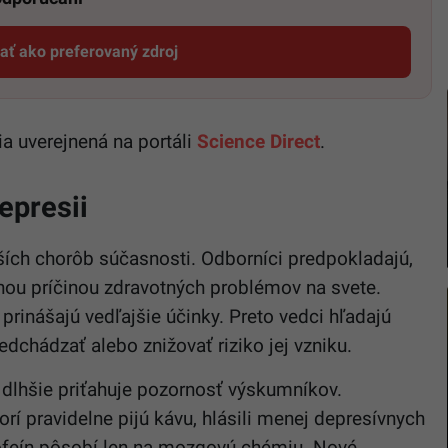
dať ako preferovaný zdroj
Startitup, odkaz sa otvorí v novom okne
a uverejnená na portáli
Science Direct
.
epresii
ších chorôb súčasnosti. Odborníci predpokladajú,
vnou príčinou zdravotných problémov na svete.
prinášajú vedľajšie účinky. Preto vedci hľadajú
edchádzať alebo znižovať riziko jej vzniku.
už dlhšie priťahuje pozornosť výskumníkov.
orí pravidelne pijú kávu, hlásili menej depresívnych
 kofeín pôsobí len na mozgovú chémiu. Nové