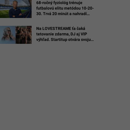
68-ročný fyziológ trénuje
futbalovú elitu metódou 10-20-
é
30. Trvá 20 minút a nahradí
hodiny behu
Arif
Na LOVESTREAME ťa čaká
Clay
tetovanie zdarma, DJ aj VIP
výhľad. Startitup otvára svoju
najväčšiu párty zónu