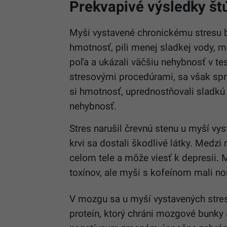
Prekvapivé výsledky št
Myši vystavené chronickému stresu bez
hmotnosť, pili menej sladkej vody, 
poľa a ukázali väčšiu nehybnosť v tes
stresovými procedúrami, sa však spr
si hmotnosť, uprednostňovali sladkú 
nehybnosť.
Stres narušil črevnú stenu u myší vys
krvi sa dostali škodlivé látky. Medzi 
celom tele a môže viesť k depresii. 
toxínov, ale myši s kofeínom mali n
V mozgu sa u myší vystavených stresu 
proteín, ktorý chráni mozgové bunky 