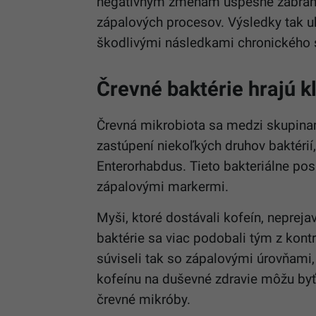
negatívnym zmenám úspešne zabránil.
zápalových procesov. Výsledky tak u
škodlivými následkami chronického 
Črevné baktérie hrajú k
Črevná mikrobiota sa medzi skupinam
zastúpení niekoľkých druhov baktérií,
Enterorhabdus. Tieto bakteriálne pos
zápalovými markermi.
Myši, ktoré dostávali kofeín, nepreja
baktérie sa viac podobali tým z kontro
súviseli tak so zápalovými úrovňami,
kofeínu na duševné zdravie môžu by
črevné mikróby.