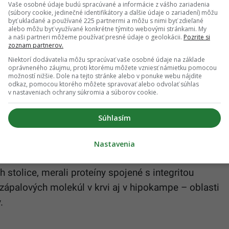
Vaše osobné údaje budú spracúvané a informácie z vášho zariadenia
rvá skupina slúžila ako kontrola a nebola vystavená
(súbory cookie, jedinečné identifikátory a ďalšie údaje o zariadení) môžu
byť ukladané a používané 225 partnermi a môžu s nimi byť zdieľané
kým stresom bez liečby. Tretia skupina dostávala
alebo môžu byť využívané konkrétne týmito webovými stránkami. My
tavením rovnakým stresorom. Kofeín podávali na
a naši partneri môžeme používať presné údaje o geolokácii.
Pozrite si
zoznam partnerov.
y minimalizovali priame povzbudzujúce účinky na
Niektorí dodávatelia môžu spracúvať vaše osobné údaje na základe
oprávneného záujmu, proti ktorému môžete vzniesť námietku pomocou
možností nižšie. Dole na tejto stránke alebo v ponuke webu nájdite
odkaz, pomocou ktorého môžete spravovať alebo odvolať súhlas
omocou troch testov. Test preferencie sacharózy
v nastaveniach ochrany súkromia a súborov cookie.
ť zažívať radosť. Test zavesenia za chvost posúdil
Súhlasím
poľa zmeral úroveň úzkosti. Vedci tiež sledovali
resových zmien.
Nastavenia
ické markery spojené s osou črevo-mozog. Skúmali
h stolice, merali proteíny spojené s integritou
 zápalových molekúl v krvi aj v hipokampe – oblasti
.