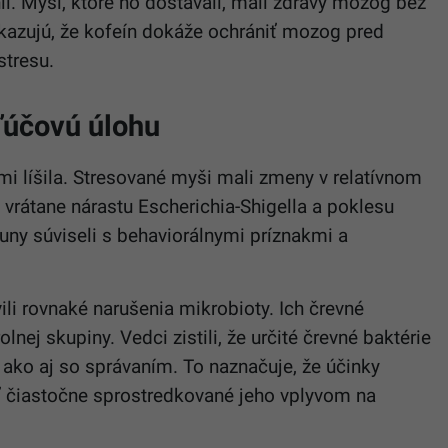
 Myši, ktoré ho dostávali, mali zdravý mozog bez
kazujú, že kofeín dokáže ochrániť mozog pred
stresu.
ľúčovú úlohu
i líšila. Stresované myši mali zmeny v relatívnom
 vrátane nárastu Escherichia-Shigella a poklesu
uny súviseli s behaviorálnymi príznakmi a
vili rovnaké narušenia mikrobioty. Ich črevné
lnej skupiny. Vedci zistili, že určité črevné baktérie
 ako aj so správaním. To naznačuje, že účinky
ť čiastočne sprostredkované jeho vplyvom na