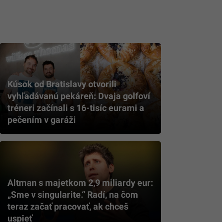
Kúsok od Bratislavy otvorili
vyhľadávanú pekáreň: Dvaja golfoví
tréneri začínali s 16-tisíc eurami a
pečením v garáži
Altman s majetkom 2,9 miliardy eur:
„Sme v singularite.“ Radí, na čom
teraz začať pracovať, ak chceš
uspieť