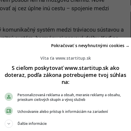
vať aj cez úplne inú cestu – spojenie medzi
ý komunikačný systém medzi tráviacou sústavou a
nitný systém, hormóny aj nervové dráhy. Keď sa
Pokračovať s nevyhnutnými cookies →
yvniť náladu a správanie. Často sa to deje cez
ré dosahujú až do mozgu.
Víta ťa www.startitup.sk
S cieľom poskytovať www.startitup.sk ako
nky kofeínu
doteraz, podľa zákona potrebujeme tvoj súhlas
na:
l University sa rozhodli preskúmať, či kofeín
Personalizovaná reklama a obsah, meranie reklamy a obsahu,
lyvnenie osi črevo-mozog. Použili osvedčený
prieskum cieľových skupín a vývoj služieb
o stresu, ktorý vystavuje myši rôznym stresovým
Uchovávanie alebo prístup k informáciám na zariadení
zažívali nedostatok jedla, vystavenie chladu,
Ďalšie informácie