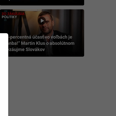
„6-percentná účasť vo voľbách je
hanba!“ Martin Klus o absolútnom
nezáujme Slovákov