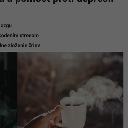
mozgu
škodením stresom
lne zloženie čriev