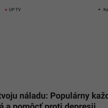
UP TV
Ka
tvoju náladu: Populárny kaž
á a pomôcť proti depresii