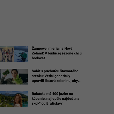
Žampovci mieria na Nový
Zéland: V budúcej sezóne chcú
bodovať
Šalát s príchuťou šťavnatého
steaku: Vedci geneticky
upravili listovú zeleninu, aby
chutila a voňala ako bravčové
mäso
Rakúsko má 400 jazier na
kúpanie, najlepšie nájdeš „na
skok“ od Bratislavy