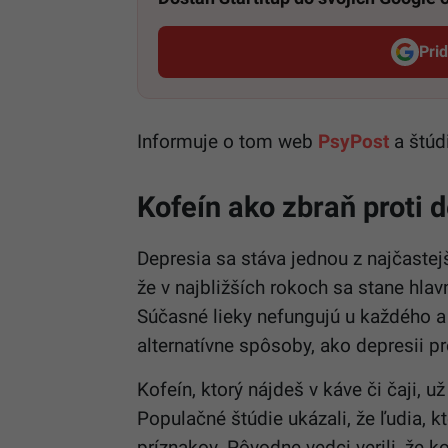
Pri
Informuje o tom web
PsyPost
a štúdi
Kofeín ako zbraň proti d
Depresia sa stáva jednou z najčastej
že v najbližších rokoch sa stane hla
Súčasné lieky nefungujú u každého a 
alternatívne spôsoby, ako depresii pr
Kofeín, ktorý nájdeš v káve či čaji, 
Populačné štúdie ukázali, že ľudia, kt
príznakov. Pôvodne vedci verili, že