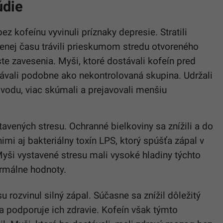
údie
 kofeínu vyvinuli príznaky depresie. Stratili
menej času trávili prieskumom stredu otvoreného
te zavesenia. Myši, ktoré dostávali kofeín pred
ávali podobne ako nekontrolovaná skupina. Udržali
vodu, viac skúmali a prejavovali menšiu
tavených stresu. Ochranné bielkoviny sa znížili a do
nimi aj bakteriálny toxín LPS, ktorý spúšťa zápal v
Myši vystavené stresu mali vysoké hladiny týchto
ormálne hodnoty.
rozvinul silný zápal. Súčasne sa znížil dôležitý
a podporuje ich zdravie. Kofeín však týmto