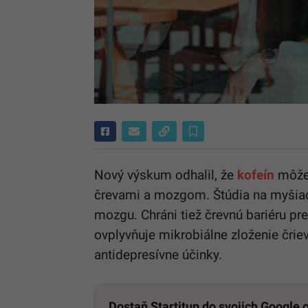
Nový výskum odhalil, že
kofeín
môže 
črevami a mozgom. Štúdia na myšiach
mozgu. Chráni tiež črevnú bariéru pr
ovplyvňuje mikrobiálne zloženie črie
antidepresívne účinky.
Dostaň Startitup do svojich Google