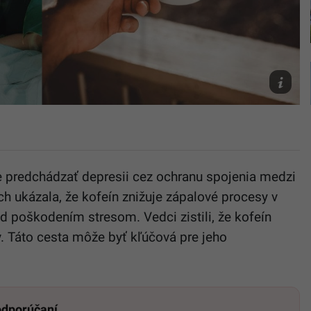
Ilustračn
foto
Unsplash/
Riyanto/
Banks
predchádzať depresii cez ochranu spojenia medzi
 ukázala, že kofeín znižuje zápalové procesy v
ed poškodením stresom. Vedci zistili, že kofeín
v. Táto cesta môže byť kľúčová pre jeho
 odporúčaní