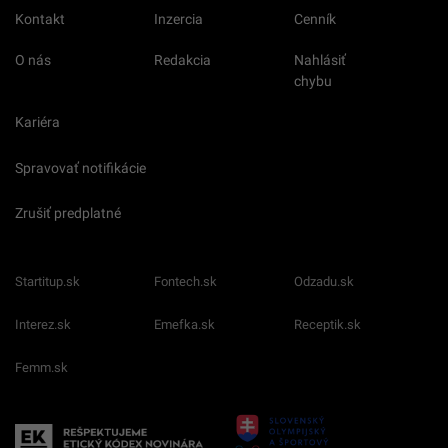
Kontakt
Inzercia
Cenník
O nás
Redakcia
Nahlásiť
chybu
Kariéra
Spravovať notifikácie
Zrušiť predplatné
Startitup.sk
Fontech.sk
Odzadu.sk
Interez.sk
Emefka.sk
Receptik.sk
Femm.sk