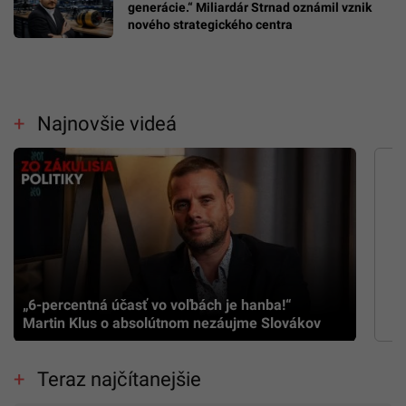
generácie.“ Miliardár Strnad oznámil vznik
nového strategického centra
Najnovšie videá
„6-percentná účasť vo voľbách je hanba!“
Martin Klus o absolútnom nezáujme Slovákov
Teraz najčítanejšie