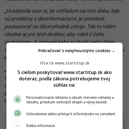
„Uvedomila som si, že vzhľadom na túto dobu, kde
sú problémy s dezinformáciami, je potrebné
poukazovať na dôveryhodné zdroje. Tak to robím
vlastne aj pre tých divákov, aby videli z čoho
vychádzam. A zároveň keby si chceli niečo ďalej
naštudovať, tak vedia kde,“
dopĺňa. Detailnejšie sa ku
Pokračovať s nevyhnutnými cookies →
kauze vyjadrila v našom dávnejšom
článku.
Víta ťa www.startitup.sk
„Pri každom mojom videu sa už teraz v popise
S cieľom poskytovať www.startitup.sk ako
nachádza link na Google dokument, kde je základná
doteraz, podľa zákona potrebujeme tvoj
súhlas na:
citácia, aj keď to nie je na YouTube obvyklé. Ale
pristúpila som k tomu tak, takže som sa poučila,“
Personalizovaná reklama a obsah, meranie reklamy a
dodala na záver.
obsahu, prieskum cieľových skupín a vývoj služieb
Uchovávanie alebo prístup k informáciám na zariadení
Dostaň Startitup do svojich Google odporúčaní
Ďalšie informácie