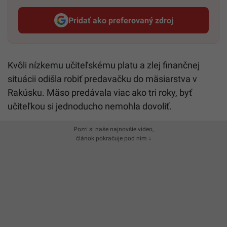
Pridať ako preferovaný zdroj
Startitup, odkaz sa otvorí v n
Kvôli nízkemu učiteľskému platu a zlej finančnej
situácii odišla robiť predavačku do mäsiarstva v
Rakúsku. Mäso predávala viac ako tri roky, byť
učiteľkou si jednoducho nemohla dovoliť.
Pozri si naše najnovšie video,
článok pokračuje pod ním ↓