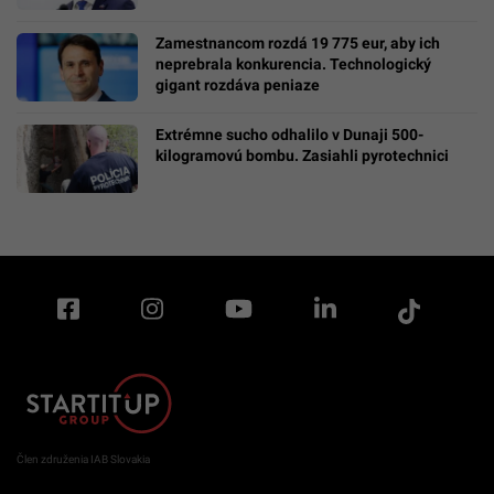
Zamestnancom rozdá 19 775 eur, aby ich
neprebrala konkurencia. Technologický
gigant rozdáva peniaze
Extrémne sucho odhalilo v Dunaji 500-
kilogramovú bombu. Zasiahli pyrotechnici
Člen združenia IAB Slovakia