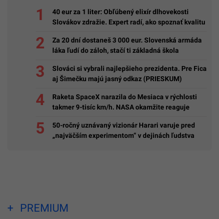
40 eur za 1 liter: Obľúbený elixír dlhovekosti
Slovákov zdražie. Expert radí, ako spoznať kvalitu
Za 20 dní dostaneš 3 000 eur. Slovenská armáda
láka ľudí do záloh, stačí ti základná škola
Slováci si vybrali najlepšieho prezidenta. Pre Fica
aj Šimečku majú jasný odkaz (PRIESKUM)
Raketa SpaceX narazila do Mesiaca v rýchlosti
takmer 9-tisíc km/h. NASA okamžite reaguje
50-ročný uznávaný vizionár Harari varuje pred
„najväčším experimentom“ v dejinách ľudstva
PREMIUM