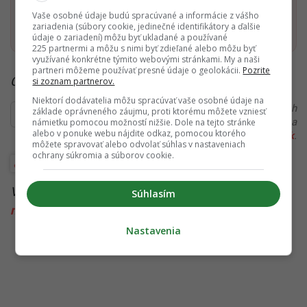
Vaše osobné údaje budú spracúvané a informácie z vášho
Pridať ako preferovaný zdroj
Startitup, odkaz sa otvorí v n
zariadenia (súbory cookie, jedinečné identifikátory a ďalšie
údaje o zariadení) môžu byť ukladané a používané
225 partnermi a môžu s nimi byť zdieľané alebo môžu byť
využívané konkrétne týmito webovými stránkami. My a naši
partneri môžeme používať presné údaje o geolokácii.
Pozrite
Čítaj viac z kategórie:
Rozhovory
si zoznam partnerov.
Niektorí dodávatelia môžu spracúvať vaše osobné údaje na
Ďakujeme, že čítaš Startitup. V prípade, že máš postreh
základe oprávneného záujmu, proti ktorému môžete vzniesť
alebo si našiel v článku chybu, napíš nám na
námietku pomocou možností nižšie. Dole na tejto stránke
alebo v ponuke webu nájdite odkaz, pomocou ktorého
redakcia@startitup.sk
.
môžete spravovať alebo odvolať súhlas v nastaveniach
ochrany súkromia a súborov cookie.
História
Inšpirácia
Inšpiratívni Slováci
Viac k téme:
dejepis
,
Dejepis inak
,
málo učiteľov
,
Súhlasím
nízky plat
,
plat
,
učiteľstvo
Nastavenia