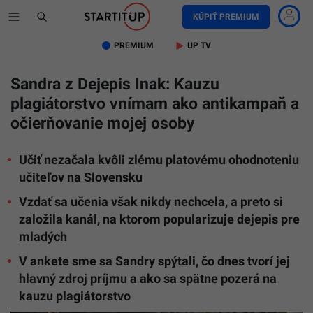
KÚPIŤ PREMIUM
PREMIUM
UP TV
Sandra z Dejepis Inak: Kauzu
plagiátorstvo vnímam ako antikampaň a
očierňovanie mojej osoby
Učiť nezačala kvôli zlému platovému ohodnoteniu
učiteľov na Slovensku
Vzdať sa učenia však nikdy nechcela, a preto si
založila kanál, na ktorom popularizuje dejepis pre
mladých
V ankete sme sa Sandry spýtali, čo dnes tvorí jej
hlavný zdroj príjmu a ako sa spätne pozerá na
kauzu plagiátorstvo