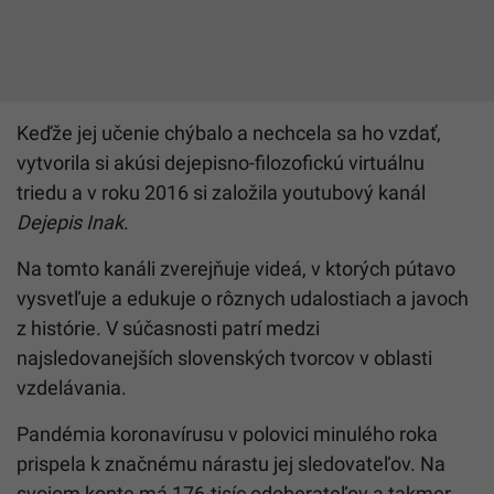
Keďže jej učenie chýbalo a nechcela sa ho vzdať,
vytvorila si akúsi dejepisno-filozofickú virtuálnu
triedu a v roku 2016 si založila youtubový kanál
Dejepis Inak
.
Na tomto kanáli zverejňuje videá, v ktorých pútavo
vysvetľuje a edukuje o rôznych udalostiach a javoch
z histórie. V súčasnosti patrí medzi
najsledovanejších slovenských tvorcov v oblasti
vzdelávania.
Pandémia koronavírusu v polovici minulého roka
prispela k značnému nárastu jej sledovateľov. Na
svojom konte má 176-tisíc odoberateľov a takmer