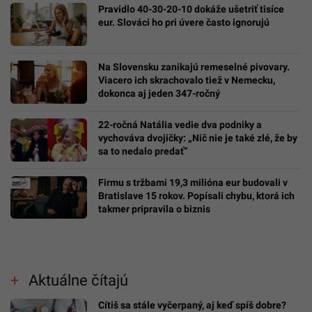
Pravidlo 40-30-20-10 dokáže ušetriť tisíce
eur. Slováci ho pri úvere často ignorujú
Na Slovensku zanikajú remeselné pivovary.
Viacero ich skrachovalo tiež v Nemecku,
dokonca aj jeden 347-ročný
22-ročná Natália vedie dva podniky a
vychováva dvojičky: „Nič nie je také zlé, že by
sa to nedalo predať“
Firmu s tržbami 19,3 milióna eur budovali v
Bratislave 15 rokov. Popísali chybu, ktorá ich
takmer pripravila o biznis
Aktuálne čítajú
Cítiš sa stále vyčerpaný, aj keď spíš dobre?