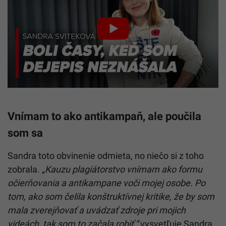
Vnímam to ako antikampaň, ale poučila
som sa
Sandra toto obvinenie odmieta, no niečo si z toho
zobrala.
„Kauzu plagiátorstvo vnímam ako formu
očierňovania a antikampane voči mojej osobe. Po
tom, ako som čelila konštruktívnej kritike, že by som
mala zverejňovať a uvádzať zdroje pri mojich
videách, tak som to začala robiť,“
vysvetľuje Sandra.