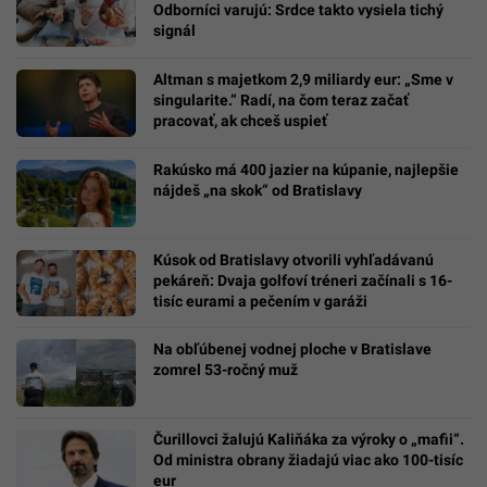
Odborníci varujú: Srdce takto vysiela tichý
signál
Altman s majetkom 2,9 miliardy eur: „Sme v
singularite.“ Radí, na čom teraz začať
pracovať, ak chceš uspieť
Rakúsko má 400 jazier na kúpanie, najlepšie
nájdeš „na skok“ od Bratislavy
Kúsok od Bratislavy otvorili vyhľadávanú
pekáreň: Dvaja golfoví tréneri začínali s 16-
tisíc eurami a pečením v garáži
Na obľúbenej vodnej ploche v Bratislave
zomrel 53-ročný muž
Čurillovci žalujú Kaliňáka za výroky o „mafii“.
Od ministra obrany žiadajú viac ako 100-tisíc
eur