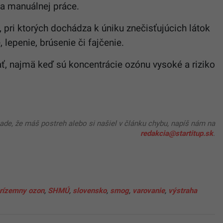
 a manuálnej práce.
, pri ktorých dochádza k úniku znečisťujúcich látok
 lepenie, brúsenie či fajčenie.
ať, najmä keď sú koncentrácie ozónu vysoké a riziko
pade, že máš postreh alebo si našiel v článku chybu, napíš nám na
redakcia@startitup.sk
.
rízemny ozon
,
SHMÚ
,
slovensko
,
smog
,
varovanie
,
výstraha