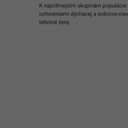
K najcitlivejším skupinám populácie
ochoreniami dýchacej a srdcovo-cievne
tehotné ženy.