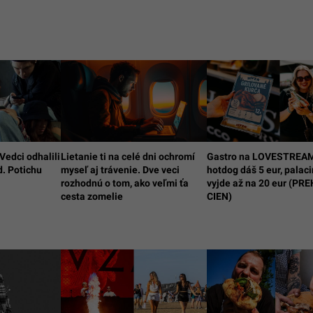
Vedci odhalili
Lietanie ti na celé dni ochromí
Gastro na LOVESTREAM
d. Potichu
myseľ aj trávenie. Dve veci
hotdog dáš 5 eur, palac
rozhodnú o tom, ako veľmi ťa
vyjde až na 20 eur (PR
cesta zomelie
CIEN)