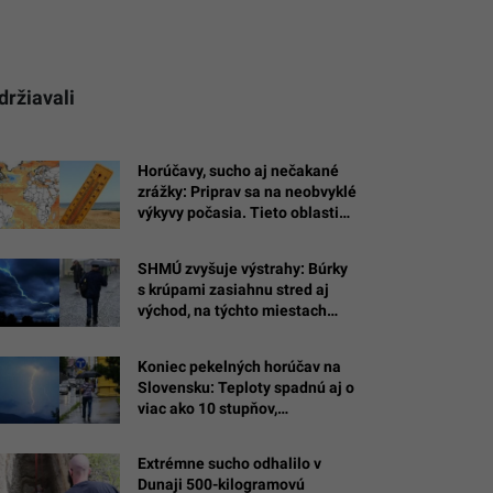
držiavali
Horúčavy, sucho aj nečakané
zrážky: Priprav sa na neobvyklé
výkyvy počasia. Tieto oblasti
silné El Niño zasiahne najviac
SHMÚ zvyšuje výstrahy: Búrky
s krúpami zasiahnu stred aj
východ, na týchto miestach
hrozia bleskové povodne
Koniec pekelných horúčav na
Slovensku: Teploty spadnú aj o
viac ako 10 stupňov,
meteorológovia vydali
varovania
Extrémne sucho odhalilo v
Dunaji 500-kilogramovú