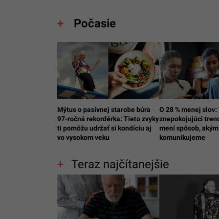
Počasie
Mýtus o pasívnej starobe búra
O 28 % menej slov: 
97-ročná rekordérka: Tieto zvyky
znepokojujúci tren
ti pomôžu udržať si kondíciu aj
mení spôsob, akým
vo vysokom veku
komunikujeme
Teraz najčítanejšie