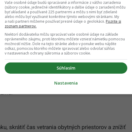
eny v kvalite ovzdušia a mali by byť obzvlášť
Vaše osobné údaje budú spracúvané a informácie z vášho zariadenia
(súbory cookie, jedinečné identifikátory a ďalšie údaje o zariadení) môžu
h ozónu.
byť ukladané a používané 225 partnermi a môžu s nimi byť zdieľané
alebo môžu byť využívané konkrétne týmito webovými stránkami. My
a naši partneri môžeme používať presné údaje o geolokácii.
Pozrite si
zoznam partnerov.
y
Niektorí dodávatelia môžu spracúvať vaše osobné údaje na základe
oprávneného záujmu, proti ktorému môžete vzniesť námietku pomocou
možností nižšie. Dole na tejto stránke alebo v ponuke webu nájdite
 môžu zahŕňať dráždenie očí, nosa a hrdla, tlak na
odkaz, pomocou ktorého môžete spravovať alebo odvolať súhlas
stmatikov môže ozón vyvolávať záchvaty a dráždiť
v nastaveniach ochrany súkromia a súborov cookie.
Súhlasím
oncentráciám ozónu môže dôjsť k rozvoju
Nastavenia
 pľúc, zmenám v zložení krvi, zvýšenej náchylnosti
nizmu.
 skrátiť čas vetrania obytných priestorov a znížiť