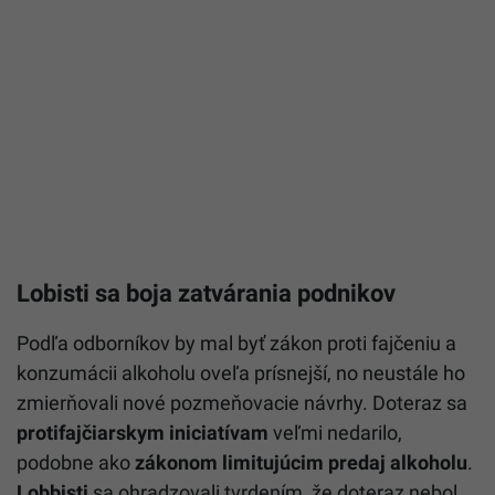
Lobisti sa boja zatvárania podnikov
Podľa odborníkov by mal byť zákon proti fajčeniu a
konzumácii alkoholu oveľa prísnejší, no neustále ho
zmierňovali nové pozmeňovacie návrhy. Doteraz sa
protifajčiarskym iniciatívam
veľmi nedarilo,
podobne ako
zákonom limitujúcim predaj alkoholu
.
Lobbisti
sa ohradzovali tvrdením, že doteraz nebol