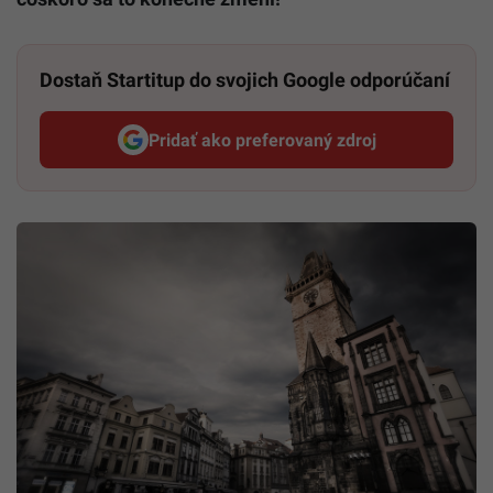
Dostaň Startitup do svojich Google odporúčaní
Pridať ako preferovaný zdroj
Startitup, odkaz sa otvorí v n