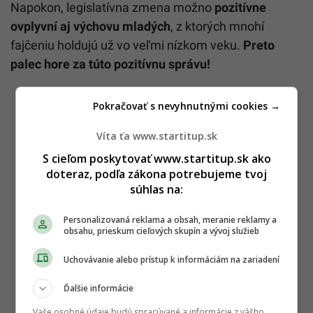
Napokon, legislatívna zmena možno
pozitívne
ovplyvní aj
výchovu mladých
, z ktorých mnohí
fajčeniu holdujú už vo veľmi nízkom veku.
Preto
palec hore za túto pozitívnu správu!
Pokračovať s nevyhnutnými cookies →
Víta ťa www.startitup.sk
S cieľom poskytovať www.startitup.sk ako
doteraz, podľa zákona potrebujeme tvoj
súhlas na:
Personalizovaná reklama a obsah, meranie reklamy a
obsahu, prieskum cieľových skupín a vývoj služieb
Uchovávanie alebo prístup k informáciám na zariadení
Ďalšie informácie
Vaše osobné údaje budú spracúvané a informácie z vášho