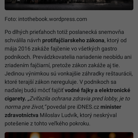
Foto: intothebook.wordpress.com
Po dlhých prieťahoch totiž poslanecká snemovňa
schválila návrh
protifajčiarskeho zákona
, ktorý od
mája 2016 zakáže fajčenie vo všetkých gastro
podnikoch. Prevádzkovatelia nariadenie neobídu ani
zriadením fajčiarní, pretože zákon zakáže aj tie.
Jedinou výnimkou sú vonkajšie záhradky reštaurácii,
ktoré terajší zákon nereguluje. V podnikoch sa
naďalej budú môcť fajčiť
vodné fajky a elektronické
cigarety.
„Zvíťazila ochrana zdravia pred lobby, je to
norma pre život,“
povedal pre iDNES.cz
minister
zdravotníctva
Miloslav Ludvík, ktorý neskrýval
potešenie z tohto veľkého pokroku.