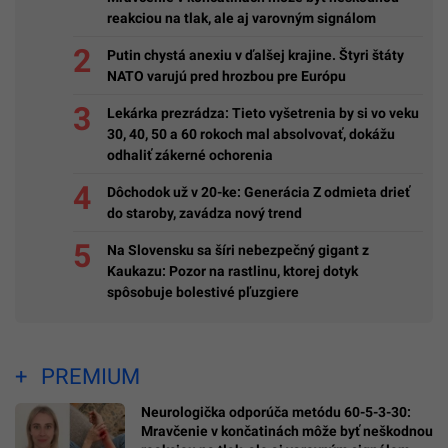
reakciou na tlak, ale aj varovným signálom
Putin chystá anexiu v ďalšej krajine. Štyri štáty
NATO varujú pred hrozbou pre Európu
Lekárka prezrádza: Tieto vyšetrenia by si vo veku
30, 40, 50 a 60 rokoch mal absolvovať, dokážu
odhaliť zákerné ochorenia
Dôchodok už v 20-ke: Generácia Z odmieta drieť
do staroby, zavádza nový trend
Na Slovensku sa šíri nebezpečný gigant z
Kaukazu: Pozor na rastlinu, ktorej dotyk
spôsobuje bolestivé pľuzgiere
PREMIUM
Neurologička odporúča metódu 60-5-3-30:
Mravčenie v končatinách môže byť neškodnou