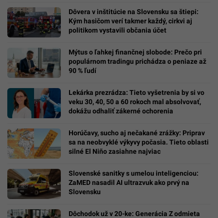
Dôvera v inštitúcie na Slovensku sa štiepi:
Kým hasičom verí takmer každý, cirkvi aj
politikom vystavili občania účet
Mýtus o ľahkej finančnej slobode: Prečo pri
populárnom tradingu prichádza o peniaze až
90 % ľudí
Lekárka prezrádza: Tieto vyšetrenia by si vo
veku 30, 40, 50 a 60 rokoch mal absolvovať,
dokážu odhaliť zákerné ochorenia
Horúčavy, sucho aj nečakané zrážky: Priprav
sa na neobvyklé výkyvy počasia. Tieto oblasti
silné El Niño zasiahne najviac
Slovenské sanitky s umelou inteligenciou:
ZaMED nasadil AI ultrazvuk ako prvý na
Slovensku
Dôchodok už v 20-ke: Generácia Z odmieta