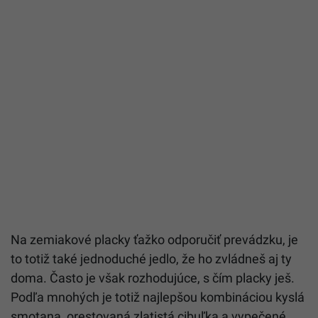
Na zemiakové placky ťažko odporučiť prevádzku, je
to totiž také jednoduché jedlo, že ho zvládneš aj ty
doma. Často je však rozhodujúce, s čím placky ješ.
Podľa mnohých je totiž najlepšou kombináciou kyslá
smotana, orestovaná zlatistá cibuľka a vypečené