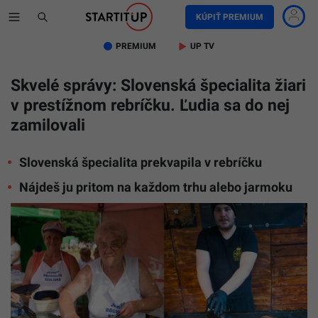
KÚPIŤ PREMIUM
PREMIUM
UP TV
Skvelé správy: Slovenská špecialita žiari
v prestížnom rebríčku. Ľudia sa do nej
zamilovali
Slovenská špecialita prekvapila v rebríčku
Nájdeš ju pritom na každom trhu alebo jarmoku
TASR: