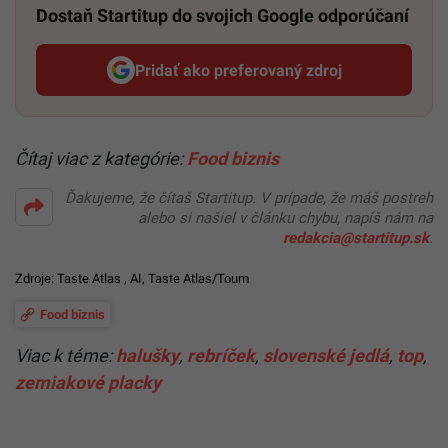
Dostaň Startitup do svojich Google odporúčaní
Pridať ako preferovaný zdroj
Startitup, odkaz sa otvorí v n
Čítaj viac z kategórie:
Food biznis
Ďakujeme, že čítaš Startitup. V prípade, že máš postreh
alebo si našiel v článku chybu, napíš nám na
redakcia@startitup.sk
.
Zdroje:
Taste Atlas
, AI,
Taste Atlas/Toum
Food biznis
Viac k téme:
halušky
,
rebríček
,
slovenské jedlá
,
top
,
zemiakové placky