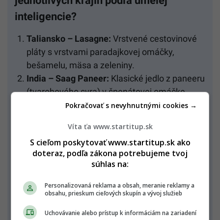
jednotlivých krajín podľa umelej
inteligencie?
Taliansko – Lasagne:
Vrstvené cestovinové
pláty s vrstvami paradajkovej omáčky,
bešamelu, mäsa a zeleniny.
India – Saag Paneer:
Klasické jedlo z paneeru
(tvarohového syra) v špenátovej omáčke.
Grécko – Moussaka:
Pečená vrstvená
Pokračovať s nevyhnutnými cookies →
zelenina (často baklažán) s mäsom a
Víta ťa www.startitup.sk
bešamelovou omáčkou.
S cieľom poskytovať www.startitup.sk ako
Mexiko – Enchiladas:
Tortilly plnené
doteraz, podľa zákona potrebujeme tvoj
zeleninovou náplňou a poliate omáčkou z
súhlas na:
paradajok a syrom.
Japonsko – Yasai Itame:
Zeleninová
Personalizovaná reklama a obsah, meranie reklamy a
obsahu, prieskum cieľových skupín a vývoj služieb
miešanina na rýchlo orestovaná s často
používanými zeleninami, ako sú mrkva,
Uchovávanie alebo prístup k informáciám na zariadení