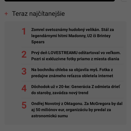
Teraz najčítanejšie
Zomrel svetoznámy hudobný velikán. Stál za
legendárnymi hitmi Madonny, U2 či Brintey
Spears
Prvý deň LOVESTREAMU odštartoval vo veľkom.
Pozri si exkluzívne fotky priamo z miesta diania
Na bochníku chleba sa objavila myš. Fotka z
predajne známeho reťazca obletela internet
Dôchodok už v 20-ke: Generácia Z odmieta drieť
do staroby, zavádza nový trend
Ondřej Novotný z Oktagonu. Za McGregora by dal
aj 50 miliónov eur, organizáciu by predal za
astronomickú sumu