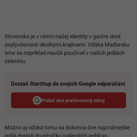
Slovensko je v rámci našej identity v gastre dosť
ovplyvňované okolitými krajinami. Vďaka Maďarsku
sme sa napríklad naučili používať v našich jedlách
zeleninu.
Dostaň Startitup do svojich Google odporúčaní
Pridať ako preferovaný zdroj
Startitup, odkaz sa otvorí v n
Možno aj vďaka tomu sa dokonca dve najznámejšie
jedlá dostali do rebríčku najlepších jedál so