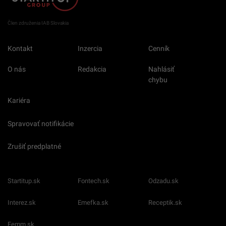
Člen združenia IAB Slovakia
Kontakt
Inzercia
Cenník
O nás
Redakcia
Nahlásiť
chybu
Kariéra
Spravovať notifikácie
Zrušiť predplatné
Startitup.sk
Fontech.sk
Odzadu.sk
Interez.sk
Emefka.sk
Receptik.sk
Femm.sk