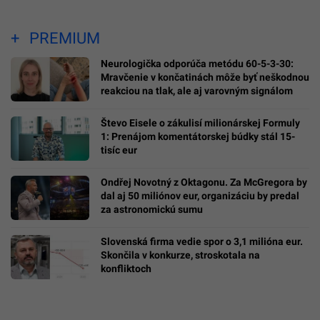
PREMIUM
Neurologička odporúča metódu 60-5-3-30:
Mravčenie v končatinách môže byť neškodnou
reakciou na tlak, ale aj varovným signálom
Števo Eisele o zákulisí milionárskej Formuly
1: Prenájom komentátorskej búdky stál 15-
tisíc eur
Ondřej Novotný z Oktagonu. Za McGregora by
dal aj 50 miliónov eur, organizáciu by predal
za astronomickú sumu
Slovenská firma vedie spor o 3,1 milióna eur.
Skončila v konkurze, stroskotala na
konfliktoch