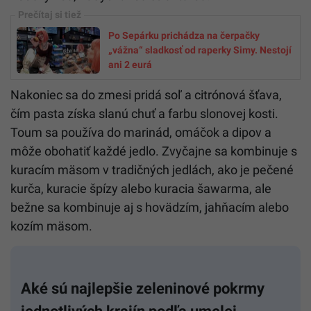
Po Sepárku prichádza na čerpačky
„vážna“ sladkosť od raperky Simy. Nestojí
ani 2 eurá
Nakoniec sa do zmesi pridá soľ a citrónová šťava,
čím pasta získa slanú chuť a farbu slonovej kosti.
Toum sa používa do marinád, omáčok a dipov a
môže obohatiť každé jedlo. Zvyčajne sa kombinuje s
kuracím mäsom v tradičných jedlách, ako je pečené
kurča, kuracie špízy alebo kuracia šawarma, ale
bežne sa kombinuje aj s hovädzím, jahňacím alebo
kozím mäsom.
Aké sú najlepšie zeleninové pokrmy