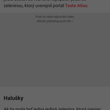
zeleninou, ktorý uverejnil portál
Taste Atlas
.
Pozri si naše najnovšie video,
článok pokračuje pod ním ↓
Halušky
Ak by mala byť jedna jediná zelenina, ktorá najviac