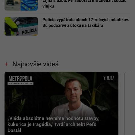
tajná služba. Pri sabotáži má zneužiť cudziu
vlajku
Polícia vypátrala oboch 17-ročných mladíkov.
Sú podozriví z útoku na taxikára
Najnovšie videá
„Vláda absolútne nevníma hodnotu stavby,
kukurica je tragédia,” tvrdí architekt Peťo
Dostál