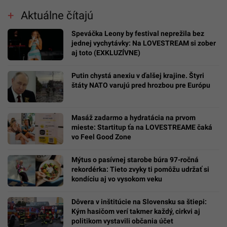
Aktuálne čítajú
Speváčka Leony by festival neprežila bez
jednej vychytávky: Na LOVESTREAM si zober
aj toto (EXKLUZÍVNE)
Putin chystá anexiu v ďalšej krajine. Štyri
štáty NATO varujú pred hrozbou pre Európu
Masáž zadarmo a hydratácia na prvom
mieste: Startitup ťa na LOVESTREAME čaká
vo Feel Good Zone
Mýtus o pasívnej starobe búra 97-ročná
rekordérka: Tieto zvyky ti pomôžu udržať si
kondíciu aj vo vysokom veku
Dôvera v inštitúcie na Slovensku sa štiepi:
Kým hasičom verí takmer každý, cirkvi aj
politikom vystavili občania účet