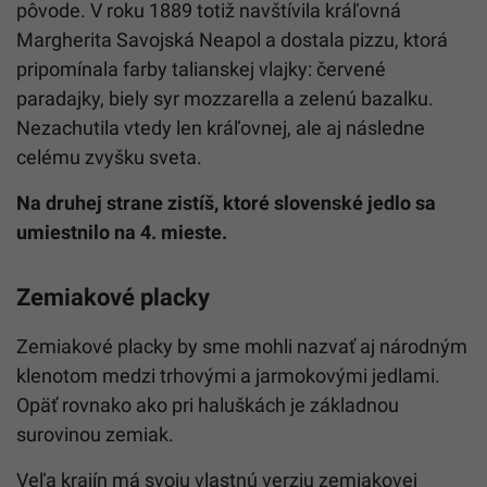
pôvode. V roku 1889 totiž navštívila kráľovná
Margherita Savojská Neapol a dostala pizzu, ktorá
pripomínala farby talianskej vlajky: červené
paradajky, biely syr mozzarella a zelenú bazalku.
Nezachutila vtedy len kráľovnej, ale aj následne
celému zvyšku sveta.
Na druhej strane zistíš, ktoré slovenské jedlo sa
umiestnilo na 4. mieste.
Zemiakové placky
Zemiakové placky by sme mohli nazvať aj národným
klenotom medzi trhovými a jarmokovými jedlami.
Opäť rovnako ako pri haluškách je základnou
surovinou zemiak.
Veľa krajín má svoju vlastnú verziu zemiakovej