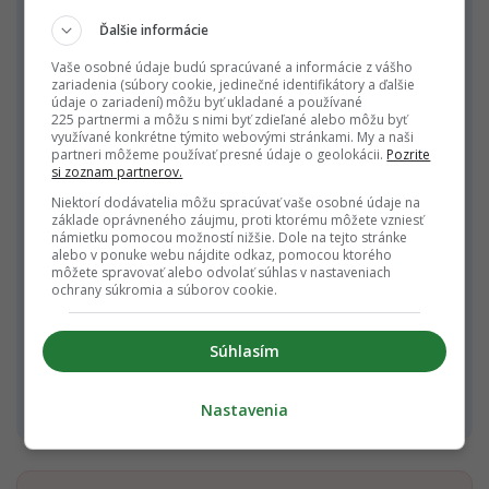
paprika a kapusta.
Ďalšie informácie
Thajsko – Som tam:
Klasický zeleninový
miešaný šalát s bylinkami, arašidmi a
Vaše osobné údaje budú spracúvané a informácie z vášho
zariadenia (súbory cookie, jedinečné identifikátory a ďalšie
koreninou.
údaje o zariadení) môžu byť ukladané a používané
225 partnermi a môžu s nimi byť zdieľané alebo môžu byť
Čína – Kung Pao:
Korenené kung pao jedlo s
využívané konkrétne týmito webovými stránkami. My a naši
partneri môžeme používať presné údaje o geolokácii.
Pozrite
kalerábom, arašidmi a inými zeleninami.
si zoznam partnerov.
Francúzsko – Ratatouille:
Tradičné
Niektorí dodávatelia môžu spracúvať vaše osobné údaje na
provensálske jedlo s miešanými zeleninami,
základe oprávneného záujmu, proti ktorému môžete vzniesť
námietku pomocou možností nižšie. Dole na tejto stránke
ako sú baklažán, cukety, papriky a paradajky.
alebo v ponuke webu nájdite odkaz, pomocou ktorého
môžete spravovať alebo odvolať súhlas v nastaveniach
Thajsko – Zeleninový zeleninový kari:
ochrany súkromia a súborov cookie.
Kokosová mliečna zeleninová omáčka s
koreninami, ktorá sa podáva s ryžou.
Súhlasím
India – Chana Masala:
Zeleninové kari z
cíceru s paradajkovou omáčkou a korením.
Nastavenia