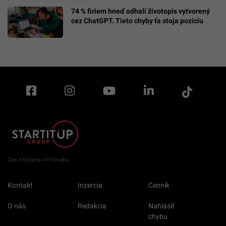
74 % firiem hneď odhalí životopis vytvorený
cez ChatGPT. Tieto chyby ťa stoja pozíciu
Člen združenia IAB Slovakia
Kontakt
Inzercia
Cenník
O nás
Redakcia
Nahlásiť
chybu