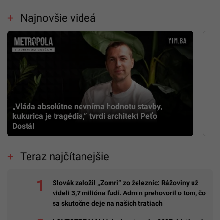
Najnovšie videá
„Vláda absolútne nevníma hodnotu stavby,
kukurica je tragédia,” tvrdí architekt Peťo
Dostál
Teraz najčítanejšie
Slovák založil „Zomri“ zo železníc: Rážoviny už
videli 3,7 milióna ľudí. Admin prehovoril o tom, čo
sa skutočne deje na našich tratiach