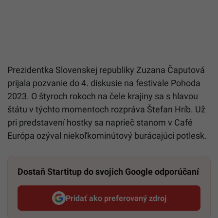
Prezidentka Slovenskej republiky Zuzana Čaputová
prijala pozvanie do 4. diskusie na festivale Pohoda
2023. O štyroch rokoch na čele krajiny sa s hlavou
štátu v týchto momentoch rozpráva Štefan Hríb. Už
pri predstavení hostky sa naprieč stanom v Café
Európa ozýval niekoľkominútový burácajúci potlesk.
Dostaň Startitup do svojich Google odporúčaní
Pridať ako preferovaný zdroj
Startitup, odkaz sa otvorí v n