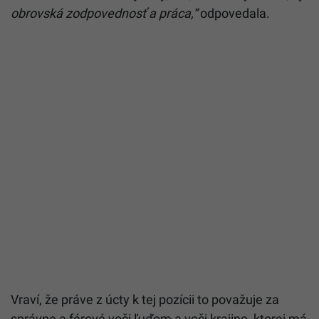
obrovská zodpovednosť a práca,“
odpovedala.
Vraví, že práve z úcty k tej pozícii to považuje za
správne a férové voči ľuďom a voči krajine, ktorej má