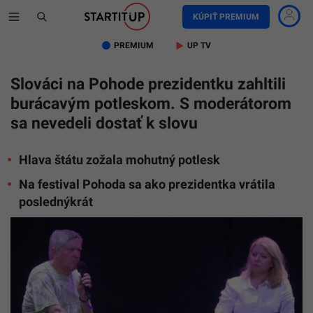
KÚPIŤ PREMIUM
PREMIUM
UP TV
Slováci na Pohode prezidentku zahltili
burácavým potleskom. S moderátorom
sa nevedeli dostať k slovu
Hlava štátu zožala mohutný potlesk
Na festival Pohoda sa ako prezidentka vrátila
poslednýkrát