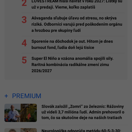
LOVESTREAM hlási návrat v roku 2027: Lístky sú
už v predaji. Vieme, koľko zaplatíš
Ašvaganda sľubuje úľavu od stresu, no skrýva
riziká. Odborníci varujú pred poškodením orgánu
a hrozbou pre skupiny ľudí
Sporenie na dôchodok je out. Hitom je dnes
burnout fond, ľudia doň lejú tisíce
Super El Niño a vzácna anomália spojili sily.
Raritná kombinácia radikálne zmení zimu
2026/2027
PREMIUM
Slovák založil „Zomri“ zo železníc: Rážoviny
už videli 3,7 milióna ľudí. Admin prehovoril o
tom, čo sa skutočne deje na našich tratiach
Neurologička odporúča metódu 60-5-3-30: