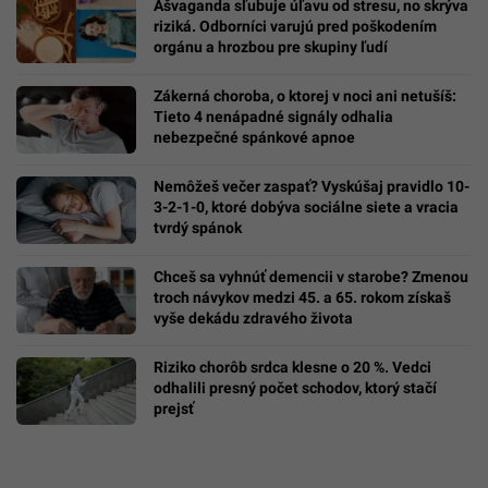
Ašvaganda sľubuje úľavu od stresu, no skrýva
riziká. Odborníci varujú pred poškodením
orgánu a hrozbou pre skupiny ľudí
Zákerná choroba, o ktorej v noci ani netušíš:
Tieto 4 nenápadné signály odhalia
nebezpečné spánkové apnoe
Nemôžeš večer zaspať? Vyskúšaj pravidlo 10-
3-2-1-0, ktoré dobýva sociálne siete a vracia
tvrdý spánok
Chceš sa vyhnúť demencii v starobe? Zmenou
troch návykov medzi 45. a 65. rokom získaš
vyše dekádu zdravého života
Riziko chorôb srdca klesne o 20 %. Vedci
odhalili presný počet schodov, ktorý stačí
prejsť