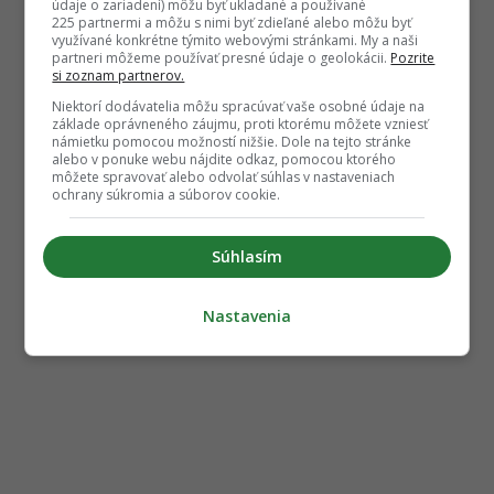
údaje o zariadení) môžu byť ukladané a používané
225 partnermi a môžu s nimi byť zdieľané alebo môžu byť
využívané konkrétne týmito webovými stránkami. My a naši
partneri môžeme používať presné údaje o geolokácii.
Pozrite
si zoznam partnerov.
Niektorí dodávatelia môžu spracúvať vaše osobné údaje na
základe oprávneného záujmu, proti ktorému môžete vzniesť
námietku pomocou možností nižšie. Dole na tejto stránke
alebo v ponuke webu nájdite odkaz, pomocou ktorého
môžete spravovať alebo odvolať súhlas v nastaveniach
ochrany súkromia a súborov cookie.
Súhlasím
Nastavenia