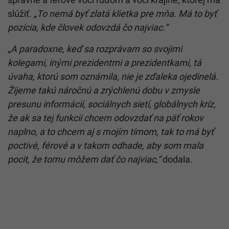
slúžiť.
„To nemá byť zlatá klietka pre mňa. Má to byť
pozícia, kde človek odovzdá čo najviac.“
„A paradoxne, keď sa rozprávam so svojimi
kolegami, inými prezidentmi a prezidentkami, tá
úvaha, ktorú som oznámila, nie je zďaleka ojedinelá.
Žijeme takú náročnú a zrýchlenú dobu v zmysle
presunu informácií, sociálnych sietí, globálnych kríz,
že ak sa tej funkcii chcem odovzdať na päť rokov
naplno, a to chcem aj s mojím tímom, tak to má byť
poctivé, férové a v takom odhade, aby som mala
pocit, že tomu môžem dať čo najviac,“
dodala.