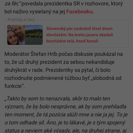
za fér,“
povedala prezidentka SR v rozhovore, ktorý
bol naživo vysielaný na jej
Facebooku
.
Slovenský pár zachránil život dvom
dievčatám: Na brehu jazera zbadali
bezvládne telá, hneď konali
Moderátor Štefan Hríb počas diskusie poukázal na
to, že už druhý prezident za sebou nekandiduje
druhýkrát v rade. Prezidentky sa pýtal, či bolo
rozhodnutie podmienené túžbou byť „slobodná od
funkcie“.
„Takto by som to nenazvala, skôr to malo ten
význam, že by bolo nesprávne, ak by som prehliadla
ten moment, že tá pozícia slúži mne a nie ja jej. To je
o tom odhade síl. Áno, je to lákavé, je s tým spojený
status a neviem aké výsady, ale, na druhej strane, aj