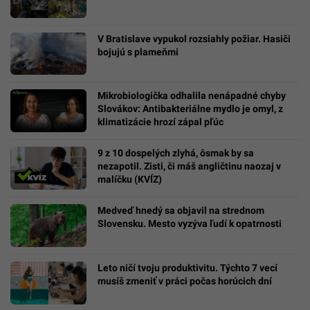
V Bratislave vypukol rozsiahly požiar. Hasiči
bojujú s plameňmi
Mikrobiologička odhalila nenápadné chyby
Slovákov: Antibakteriálne mydlo je omyl, z
klimatizácie hrozí zápal pľúc
9 z 10 dospelých zlyhá, ôsmak by sa
nezapotil. Zisti, či máš angličtinu naozaj v
malíčku (KVÍZ)
Medveď hnedý sa objavil na strednom
Slovensku. Mesto vyzýva ľudí k opatrnosti
Leto ničí tvoju produktivitu. Týchto 7 vecí
musíš zmeniť v práci počas horúcich dní