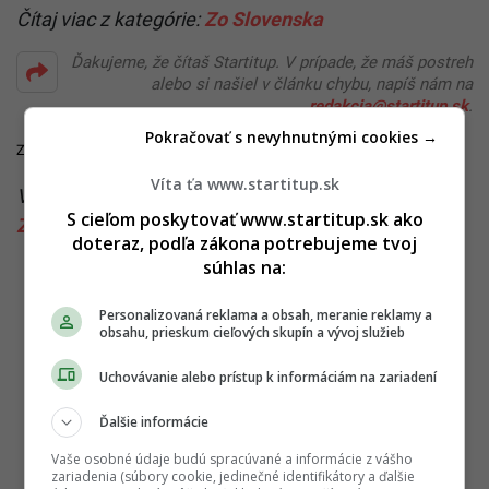
Čítaj viac z kategórie:
Zo Slovenska
Ďakujeme, že čítaš Startitup. V prípade, že máš postreh
alebo si našiel v článku chybu, napíš nám na
redakcia@startitup.sk
.
Pokračovať s nevyhnutnými cookies →
Zdroje:
Európska komisia
,
Facebook/Zuzana Čaputová
Víta ťa www.startitup.sk
Viac k téme:
festival Pohoda
,
pohoda
,
štefan hríb
,
S cieľom poskytovať www.startitup.sk ako
Zuzana Čaputová
doteraz, podľa zákona potrebujeme tvoj
súhlas na:
Personalizovaná reklama a obsah, meranie reklamy a
obsahu, prieskum cieľových skupín a vývoj služieb
Uchovávanie alebo prístup k informáciám na zariadení
Ďalšie informácie
Vaše osobné údaje budú spracúvané a informácie z vášho
zariadenia (súbory cookie, jedinečné identifikátory a ďalšie