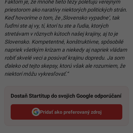
Faktom je, že mnohé tieto tézy poletujú verejným
priestorom ako naratívy niektorých politických strán.
Keď hovoríme o tom, že ,Slovensko vypadne‘, tak
ľuďmi ste aj vy, tí, ktorí tu ste a ľudia, ktorých
stretávam v rôznych kútoch našej krajiny, aj to je
Slovensko.
Kompetentné, konštruktívne, spôsobilé
napriek všetkým krízam a niekedy aj napriek vládam
robiť skvelé veci a posúvať krajinu dopredu. Ja som
ďaleko od tejto skepsy, ktorú však ale rozumiem, že
niektorí môžu vykresľovať.“
Dostaň Startitup do svojich Google odporúčaní
Pridať ako preferovaný zdroj
Startitup, odkaz sa otvorí v n