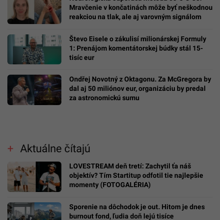
Mravčenie v končatinách môže byť neškodnou
reakciou na tlak, ale aj varovným signálom
Števo Eisele o zákulisí milionárskej Formuly
1: Prenájom komentátorskej búdky stál 15-
tisíc eur
Ondřej Novotný z Oktagonu. Za McGregora by
dal aj 50 miliónov eur, organizáciu by predal
za astronomickú sumu
Aktuálne čítajú
LOVESTREAM deň tretí: Zachytil ťa náš
objektív? Tím Startitup odfotil tie najlepšie
momenty (FOTOGALÉRIA)
Sporenie na dôchodok je out. Hitom je dnes
burnout fond, ľudia doň lejú tisíce