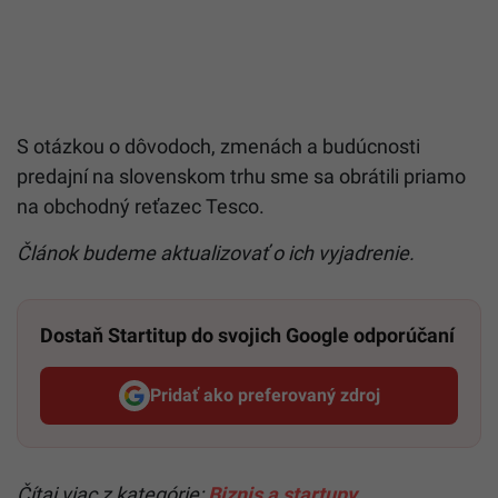
S otázkou o dôvodoch, zmenách a budúcnosti
predajní na slovenskom trhu sme sa obrátili priamo
na obchodný reťazec Tesco.
Článok budeme aktualizovať o ich vyjadrenie.
Dostaň Startitup do svojich Google odporúčaní
Pridať ako preferovaný zdroj
Startitup, odkaz sa otvorí v n
Čítaj viac z kategórie:
Biznis a startupy