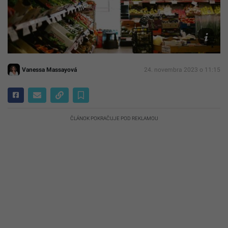
Iustračné
foto
Archív
Canva
Vanessa Massayová
24. novembra 2023 o 11:15
ČLÁNOK POKRAČUJE POD REKLAMOU