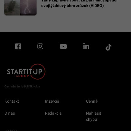
Tatry zaplavila voda. Za pár minút spadol
dvojtýždňový úhrn zrážok (VIDEO)
Člen združenia IAB Slovakia
Kontakt
Inzercia
Cenník
O nás
Redakcia
Nahlásiť
chybu