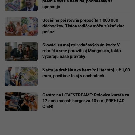
prémia vyššia nebude, podmienky sa
sprísňujú
Sociálna poisťovňa prepočíta 1 000 000
dôchodkov. Tisíce rodičov môžu získať viac
peňazí
Slováci sú majstri v daňových únikoch: V
rebríčku sme porazili aj Mongolsko, takto
vyzerajú naše praktiky
Nafta je drahšia ako benzín: Liter stojí už 1,80
eura, pocítime to aj v obchodoch
Gastro na LOVESTREAME: Polovica kuraťa za
12 eur a smash burger za 10 eur (PREHĽAD
CIEN)