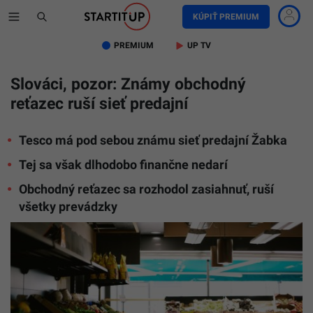
KÚPIŤ PREMIUM
PREMIUM
UP TV
Slováci, pozor: Známy obchodný
reťazec ruší sieť predajní
Tesco má pod sebou známu sieť predajní Žabka
Tej sa však dlhodobo finančne nedarí
Obchodný reťazec sa rozhodol zasiahnuť, ruší
všetky prevádzky