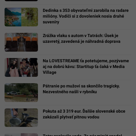
Dedinka s 353 obyvateľmi zarobila na radare
milióny. Vodiči si z dovoleniek nosia drahé
suveníry
Zrážka vlaku s autom v Tatrách: Úsek je
uzavretý, zavedená je náhradná doprava
Na LOVESTREAME ťa potetujeme, pozývame
aj na dobrú kávu: Startitup ťa čaká v Media
Village
Pátranie po mužovi sa skončilo tragicky.
Nezvestného našli v rybníku
Pokuta až 3 319 eur. Ďalšie slovenské obce
zakázali plytvať pitnou vodou