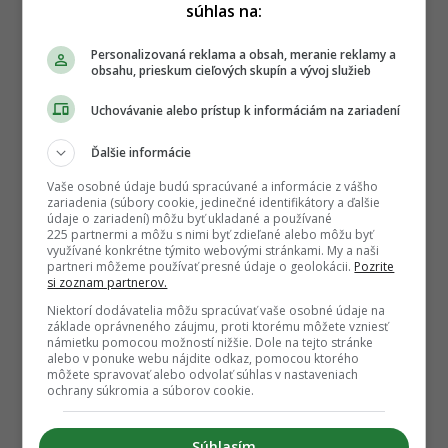
súhlas na:
Personalizovaná reklama a obsah, meranie reklamy a
obsahu, prieskum cieľových skupín a vývoj služieb
Uchovávanie alebo prístup k informáciám na zariadení
Ďalšie informácie
Vaše osobné údaje budú spracúvané a informácie z vášho
zariadenia (súbory cookie, jedinečné identifikátory a ďalšie
údaje o zariadení) môžu byť ukladané a používané
225 partnermi a môžu s nimi byť zdieľané alebo môžu byť
využívané konkrétne týmito webovými stránkami. My a naši
partneri môžeme používať presné údaje o geolokácii.
Pozrite
si zoznam partnerov.
Niektorí dodávatelia môžu spracúvať vaše osobné údaje na
základe oprávneného záujmu, proti ktorému môžete vzniesť
námietku pomocou možností nižšie. Dole na tejto stránke
alebo v ponuke webu nájdite odkaz, pomocou ktorého
môžete spravovať alebo odvolať súhlas v nastaveniach
ochrany súkromia a súborov cookie.
Súhlasím