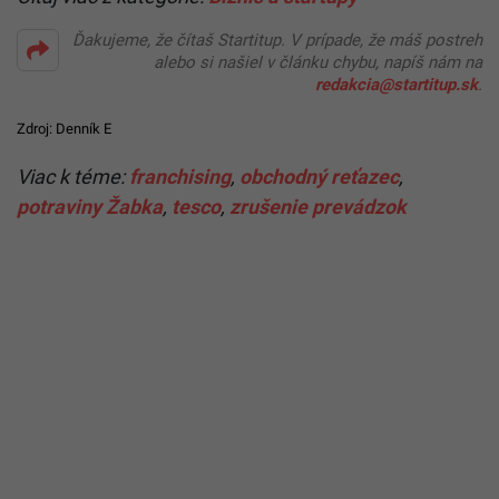
Ďakujeme, že čítaš Startitup. V prípade, že máš postreh
alebo si našiel v článku chybu, napíš nám na
redakcia@startitup.sk
.
Zdroj:
Denník E
Viac k téme:
franchising
,
obchodný reťazec
,
potraviny Žabka
,
tesco
,
zrušenie prevádzok