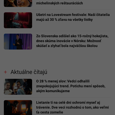
michelinských reštauráciách
Ušetri na Lovestream festivale: Naši čitatelia
majú až 30 % zľavu na všetky lístky
Zo Slovenska odišiel ako 15-ročný hokejista,
dnes skúma inovácie v Nórsku: Možnosť
skúšať a zlyhať bola najväčšou školou
Aktuálne čítajú
O 28 % menej slov: Vedci odhalili
znepokojujúci trend. Potichu mení spôsob,
akým komunikujeme
Lietanie ti na celé dni ochromí myseľ aj
trávenie. Dve veci rozhodnú o tom, ako veľmi
ťa cesta zomelie