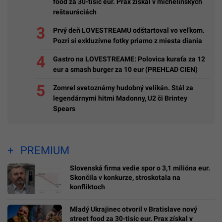
food za 30-tisíc eur. Prax získal v michelinských
reštauráciách
Prvý deň LOVESTREAMU odštartoval vo veľkom.
Pozri si exkluzívne fotky priamo z miesta diania
Gastro na LOVESTREAME: Polovica kuraťa za 12
eur a smash burger za 10 eur (PREHĽAD CIEN)
Zomrel svetoznámy hudobný velikán. Stál za
legendárnymi hitmi Madonny, U2 či Brintey
Spears
PREMIUM
Slovenská firma vedie spor o 3,1 milióna eur.
Skončila v konkurze, stroskotala na
konfliktoch
Mladý Ukrajinec otvoril v Bratislave nový
street food za 30-tisíc eur. Prax získal v