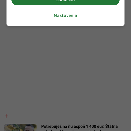
Nastavenia
Potrebuješ na ňu aspoň 1 400 eur: Štátna