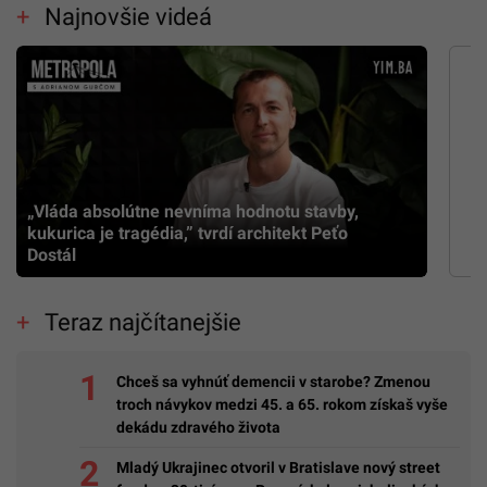
Najnovšie videá
„Vláda absolútne nevníma hodnotu stavby,
kukurica je tragédia,” tvrdí architekt Peťo
Dostál
Teraz najčítanejšie
Chceš sa vyhnúť demencii v starobe? Zmenou
troch návykov medzi 45. a 65. rokom získaš vyše
dekádu zdravého života
Mladý Ukrajinec otvoril v Bratislave nový street