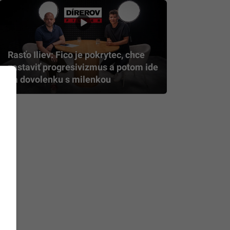
Rasťo Iliev: Fico je pokrytec, chce
zastaviť progresivizmus a potom ide
na dovolenku s milenkou