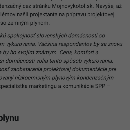
denzačný cez stránku Mojnovykotol.sk. Navyše, až
lémov našli projektanta na prípravu projektovej
m so zemným plynom.
okú spokojnosť slovenských domácností so
 vykurovania. Väčšina respondentov by sa znovu
la by ho svojim známym. Cena, komfort a
si domácnosti volia tento spôsob vykurovania.
hosť zaobstarania projektovej dokumentácie pre
kurovaný nízkoemisným plynovým kondenzačným
 špecialistka marketingu a komunikácie SPP –
plynu