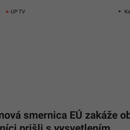
UP TV
Ka
e nová smernica EÚ zakáže 
íci prišli s vysvetlením