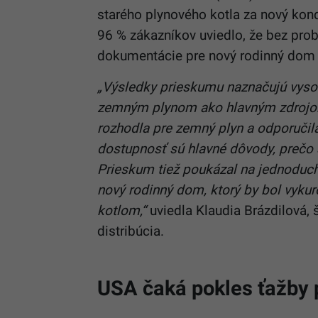
starého plynového kotla za nový kon
96 % zákazníkov uviedlo, že bez prob
dokumentácie pre nový rodinný do
„Výsledky prieskumu naznačujú vys
zemným plynom ako hlavným zdrojom
rozhodla pre zemný plyn a odporuči
dostupnosť sú hlavné dôvody, prečo 
Prieskum tiež poukázal na jednoduc
nový rodinný dom, ktorý by bol vy
kotlom,“
uviedla Klaudia Brázdilová,
distribúcia.
USA čaká pokles ťažby 