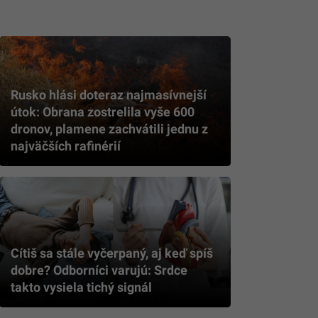
Rusko hlási doteraz najmasívnejší
útok: Obrana zostrelila vyše 600
dronov, plamene zachvátili jednu z
najväčších rafinérií
Cítiš sa stále vyčerpaný, aj keď spíš
dobre? Odborníci varujú: Srdce
takto vysiela tichý signál