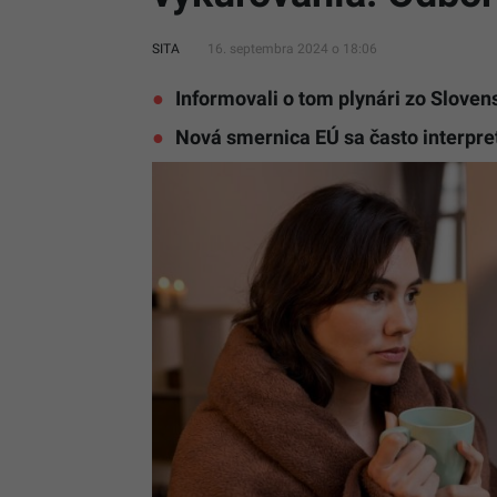
SITA
16. septembra 2024 o 18:06
Informovali o tom plynári zo Slove
Nová smernica EÚ sa často interpre