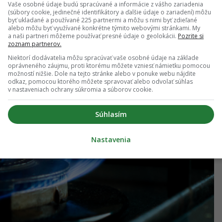
Vaše osobné údaje budú spracúvané a informácie z vášho zariadenia
ho telefonického prieskumu, ktorý pre spoločnosť
(súbory cookie, jedinečné identifikátory a ďalšie údaje o zariadení) môžu
byť ukladané a používané 225 partnermi a môžu s nimi byť zdieľané
mná agentúra AKO v máji 2024 na vzorke 600
alebo môžu byť využívané konkrétne týmito webovými stránkami. My
a naši partneri môžeme používať presné údaje o geolokácii.
Pozrite si
zoznam partnerov.
Niektorí dodávatelia môžu spracúvať vaše osobné údaje na základe
oprávneného záujmu, proti ktorému môžete vzniesť námietku pomocou
možností nižšie. Dole na tejto stránke alebo v ponuke webu nájdite
odkaz, pomocou ktorého môžete spravovať alebo odvolať súhlas
v nastaveniach ochrany súkromia a súborov cookie.
Súhlasím
Nastavenia