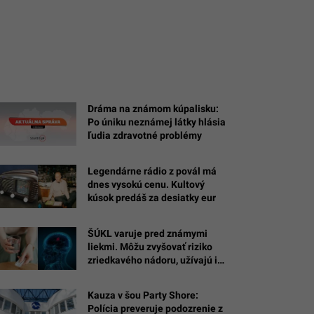
Dráma na známom kúpalisku:
Po úniku neznámej látky hlásia
ľudia zdravotné problémy
Legendárne rádio z povál má
dnes vysokú cenu. Kultový
kúsok predáš za desiatky eur
ŠÚKL varuje pred známymi
liekmi. Môžu zvyšovať riziko
zriedkavého nádoru, užívajú ich
tisíce Sloveniek
Kauza v šou Party Shore:
Polícia preveruje podozrenie z