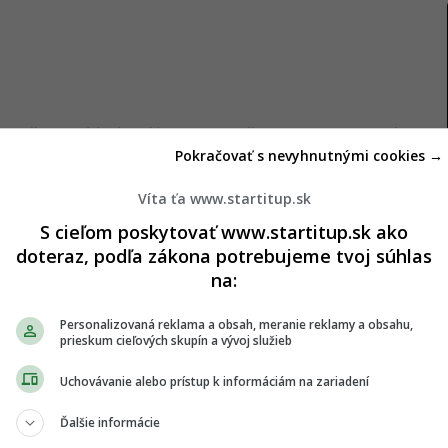
kutočnosti kladie dôraz na zvyšovanie energetickej
Pokračovať s nevyhnutnými cookies →
oveň však ponecháva priestor aj pre využívanie
Víta ťa www.startitup.sk
S cieľom poskytovať www.startitup.sk ako
triede A0 môžu byť stále vykurované zemným
doteraz, podľa zákona potrebujeme tvoj súhlas
jekty rodinných domov v energetickej triede A0
na:
niverzitou (STU),“
dodali zástupcovia zväzu.
Personalizovaná reklama a obsah, meranie reklamy a obsahu,
lynu. Ak by si slovenské domácnosti mali opäť
prieskum cieľových skupín a vývoj služieb
ch by si opäť zvolilo zemný plyn. Rovnaké percento
Uchovávanie alebo prístup k informáciám na zariadení
ých skúseností odporučilo svojim známym na
Ďalšie informácie