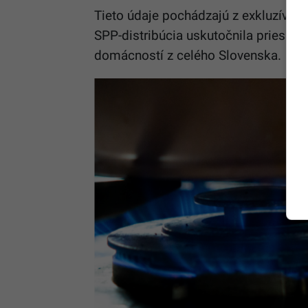
Tieto údaje pochádzajú z exkluzívne
SPP-distribúcia uskutočnila priesku
domácností z celého Slovenska.