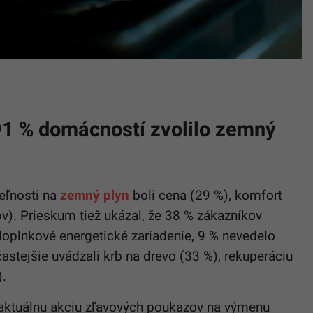
91 % domácností zvolilo zemný
eľnosti na
zemný plyn
boli cena (29 %), komfort
v). Prieskum tiež ukázal, že 38 % zákazníkov
oplnkové energetické zariadenie, 9 % nevedelo
astejšie uvádzali krb na drevo (33 %), rekuperáciu
).
a aktuálnu akciu zľavových poukazov na výmenu