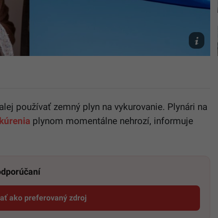
freepik
alej používať zemný plyn na vykurovanie. Plynári na
kúrenia
plynom momentálne nehrozí, informuje
 odporúčaní
dať ako preferovaný zdroj
Startitup, odkaz sa otvorí v novom okne