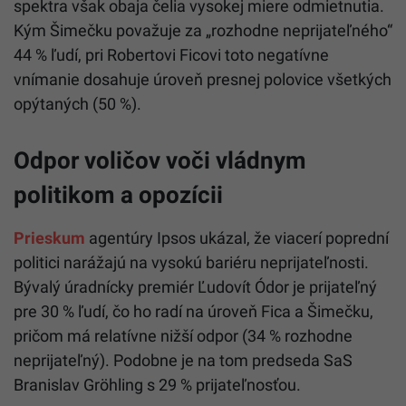
spektra však obaja čelia vysokej miere odmietnutia.
Kým Šimečku považuje za „rozhodne neprijateľného“
44 % ľudí, pri Robertovi Ficovi toto negatívne
vnímanie dosahuje úroveň presnej polovice všetkých
opýtaných (50 %).
Odpor voličov voči vládnym
politikom a opozícii
Prieskum
agentúry Ipsos ukázal, že viacerí poprední
politici narážajú na vysokú bariéru neprijateľnosti.
Bývalý úradnícky premiér Ľudovít Ódor je prijateľný
pre 30 % ľudí, čo ho radí na úroveň Fica a Šimečku,
pričom má relatívne nižší odpor (34 % rozhodne
neprijateľný). Podobne je na tom predseda SaS
Branislav Gröhling s 29 % prijateľnosťou.