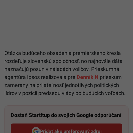
Otázka budúceho obsadenia premiérskeho kresla
rozdeľuje slovenskú spoločnosť, no najnovšie dáta
naznačujú posun v náladách voličov. Prieskumná
agentúra Ipsos realizovala pre
Denník N
prieskum
zameraný na prijateľnosť jednotlivých politických
lídrov v pozícii predsedu vlády po budúcich voľbách.
Dostaň Startitup do svojich Google odporúčaní
Pridať ako preferovaný zdroj