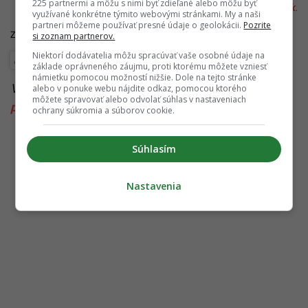
225 partnermi a môžu s nimi byť zdieľané alebo môžu byť
redakcia@startitup.sk
.
využívané konkrétne týmito webovými stránkami. My a naši
partneri môžeme používať presné údaje o geolokácii.
Pozrite
Zdroje:
dennikn.sk
,
startitup.sk
si zoznam partnerov.
Niektorí dodávatelia môžu spracúvať vaše osobné údaje na
Štúdie, prieskumy a analýzy
základe oprávneného záujmu, proti ktorému môžete vzniesť
námietku pomocou možností nižšie. Dole na tejto stránke
Viac k téme:
aktuálny prieskum
,
Ivan Korčok
,
alebo v ponuke webu nájdite odkaz, pomocou ktorého
môžete spravovať alebo odvolať súhlas v nastaveniach
prieskum Ipsos
ochrany súkromia a súborov cookie.
Súhlasím
Nastavenia