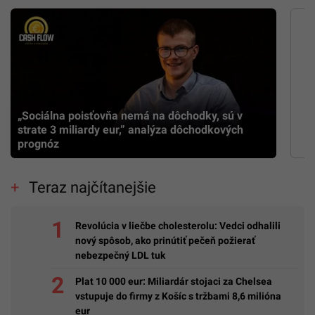
„Sociálna poisťovňa nemá na dôchodky, sú v
strate 3 miliardy eur,” analýza dôchodkových
prognóz
Teraz najčítanejšie
Revolúcia v liečbe cholesterolu: Vedci odhalili
nový spôsob, ako prinútiť pečeň požierať
nebezpečný LDL tuk
Plat 10 000 eur: Miliardár stojaci za Chelsea
vstupuje do firmy z Košíc s tržbami 8,6 milióna
eur