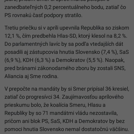
zanedbateľných 0,2 percentuálneho bodu, zatiaľ čo
PS rovnakú časť podpory stratilo.
Tretiu priečku si v apríli upevnila Republika so ziskom
12,1 %, čím predbehla Hlas-SD, ktorý klesol na 8,2 %.
Do parlamentných lavíc by sa podľa vtedajších dát
posadili aj zástupcovia hnutia Slovensko (7,4 %), SaS
(6,9 %), KDH (6,3 %) a Demokratov (5,5 %). Naopak,
pred bránami zákonodarného zboru by zostali SNS,
Aliancia aj Sme rodina.
V prepočte na mandáty by si Smer pripísal 36 kresiel,
zatiaľ čo progresívci 34. Zaujímavosťou aprílového
prieskumu bolo, že koalícia Smeru, Hlasu a
Republiky by so 71 mandátmi vládu nezostavila,
pričom ani blok PS, SaS, KDH a Demokratov by bez
pomoci hnutia Slovensko nemal dostatočnú väčšinu.