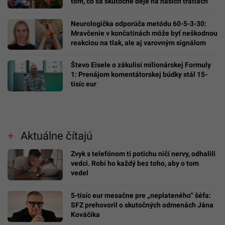
tom, čo sa skutočne deje na našich tratiach
Neurologička odporúča metódu 60-5-3-30:
Mravčenie v končatinách môže byť neškodnou
reakciou na tlak, ale aj varovným signálom
Števo Eisele o zákulisí milionárskej Formuly
1: Prenájom komentátorskej búdky stál 15-
tisíc eur
Aktuálne čítajú
Zvyk s telefónom ti potichu ničí nervy, odhalili
vedci. Robí ho každý bez toho, aby o tom
vedel
5-tisíc eur mesačne pre „neplateného“ šéfa:
SFZ prehovoril o skutočných odmenách Jána
Kováčika