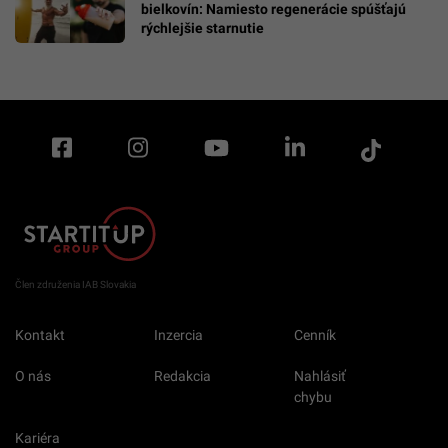
bielkovín: Namiesto regenerácie spúšťajú
rýchlejšie starnutie
Člen združenia IAB Slovakia
Kontakt
Inzercia
Cenník
O nás
Redakcia
Nahlásiť
chybu
Kariéra