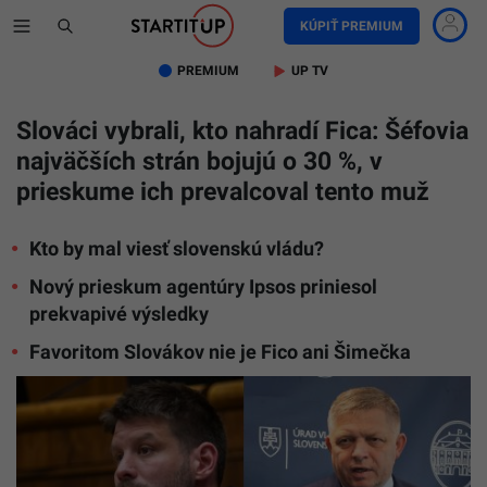
KÚPIŤ PREMIUM
PREMIUM
UP TV
Slováci vybrali, kto nahradí Fica: Šéfovia
najväčších strán bojujú o 30 %, v
prieskume ich prevalcoval tento muž
Kto by mal viesť slovenskú vládu?
Nový prieskum agentúry Ipsos priniesol
prekvapivé výsledky
Favoritom Slovákov nie je Fico ani Šimečka