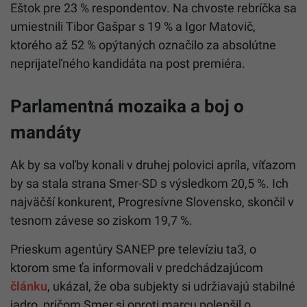
Eštok pre 23 % respondentov. Na chvoste rebríčka sa
umiestnili Tibor Gašpar s 19 % a Igor Matovič,
ktorého až 52 % opýtaných označilo za absolútne
neprijateľného kandidáta na post premiéra.
Parlamentná mozaika a boj o
mandáty
Ak by sa voľby konali v druhej polovici apríla, víťazom
by sa stala strana Smer-SD s výsledkom 20,5 %. Ich
najväčší konkurent, Progresívne Slovensko, skončil v
tesnom závese so ziskom 19,7 %.
Prieskum agentúry SANEP pre televíziu ta3, o
ktorom sme ťa informovali v predchádzajúcom
článku
, ukázal, že oba subjekty si udržiavajú stabilné
jadro, pričom Smer si oproti marcu polepšil o