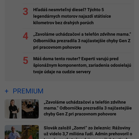
Hľadáš nesmrteľný diesel? Týchto 5
legendárnych motorov najazdí státisíce
kilometrov bez drahých porúch
„Zavoláme uchádzačovi a telefón zdvihne mama.“
Odborníčka prezradila 3 najčastejšie chyby Gen Z
pri pracovnom pohovore
Máš doma tento router? Experti varujú pred
špionážnym komponentom, zariadenia odosielajú
tvoje údaje na cudzie servery
PREMIUM
„Zavoláme uchádzačovi a telefón zdvihne
mama.“ Odborníčka prezradila 3 najčastejšie
chyby Gen Z pri pracovnom pohovore
Slovák založil „Zomri“ zo železníc: Rážoviny
už videlo 3,7 milióna ľudí. Admin prehovoril o