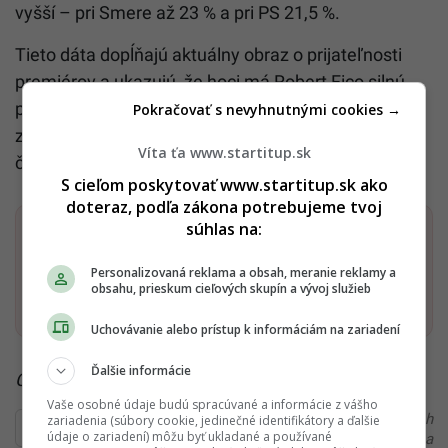
vyšší – pri Smere až 23 % a pri PS 21,5 %.
Tieto dáta dopĺňajú aktuálny obraz o prijateľnosti
premiérov a ukazujú, že hoci má Robert Fico silnú
pozíciu u svojich verných, jeho cesta k opätovnému
Pokračovať s nevyhnutnými cookies →
zloženiu stabilnej vlády by bola podľa aprílových
Víta ťa www.startitup.sk
čísiel závislá od veľmi krehkých spojenectiev.
S cieľom poskytovať www.startitup.sk ako
doteraz, podľa zákona potrebujeme tvoj
súhlas na:
Dostaň Startitup do svojich Google odporúčaní
Personalizovaná reklama a obsah, meranie reklamy a
obsahu, prieskum cieľových skupín a vývoj služieb
Pridať ako preferovaný zdroj
Startitup, odkaz sa otvorí v n
Uchovávanie alebo prístup k informáciám na zariadení
Ďalšie informácie
Čítaj viac z kategórie:
Štúdie, prieskumy a analýzy
Vaše osobné údaje budú spracúvané a informácie z vášho
Ďakujeme, že čítaš Startitup. V prípade, že máš postreh
zariadenia (súbory cookie, jedinečné identifikátory a ďalšie
údaje o zariadení) môžu byť ukladané a používané
alebo si našiel v článku chybu, napíš nám na