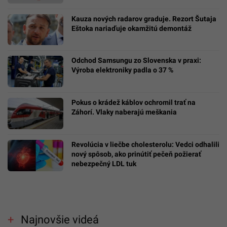
Kauza nových radarov graduje. Rezort Šutaja
Eštoka nariaďuje okamžitú demontáž
Odchod Samsungu zo Slovenska v praxi:
Výroba elektroniky padla o 37 %
Pokus o krádež káblov ochromil trať na
Záhorí. Vlaky naberajú meškania
Revolúcia v liečbe cholesterolu: Vedci odhalili
nový spôsob, ako prinútiť pečeň požierať
nebezpečný LDL tuk
Najnovšie videá