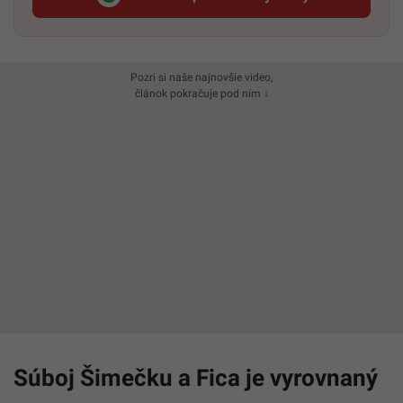
Startitup, odkaz sa otvorí v n
Pozri si naše najnovšie video,
článok pokračuje pod ním ↓
Súboj Šimečku a Fica je vyrovnaný