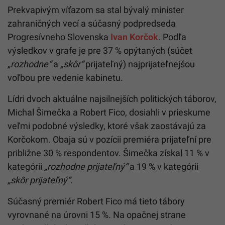
Prekvapivým víťazom sa stal bývalý minister
zahraničných vecí a súčasný podpredseda
Progresívneho Slovenska
Ivan Korčok
. Podľa
výsledkov v grafe je pre 37 % opýtaných (súčet
„rozhodne“
a
„skôr“
prijateľný) najprijateľnejšou
voľbou pre vedenie kabinetu.
Lídri dvoch aktuálne najsilnejších politických táborov,
Michal Šimečka a Robert Fico, dosiahli v prieskume
veľmi podobné výsledky, ktoré však zaostávajú za
Korčokom. Obaja sú v pozícii premiéra prijateľní pre
približne 30 % respondentov. Šimečka získal 11 % v
kategórii
„rozhodne prijateľný“
a 19 % v kategórii
„skôr prijateľný“
.
Súčasný premiér Robert Fico má tieto tábory
vyrovnané na úrovni 15 %. Na opačnej strane