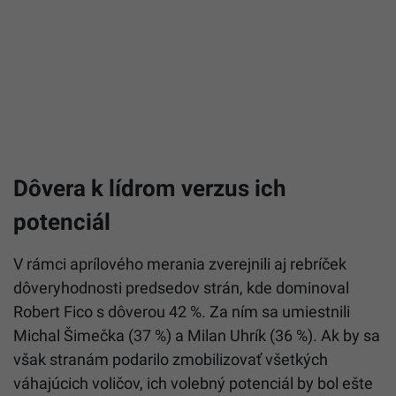
Dôvera k lídrom verzus ich
potenciál
V rámci aprílového merania zverejnili aj rebríček
dôveryhodnosti predsedov strán, kde dominoval
Robert Fico s dôverou 42 %. Za ním sa umiestnili
Michal Šimečka (37 %) a Milan Uhrík (36 %). Ak by sa
však stranám podarilo zmobilizovať všetkých
váhajúcich voličov, ich volebný potenciál by bol ešte