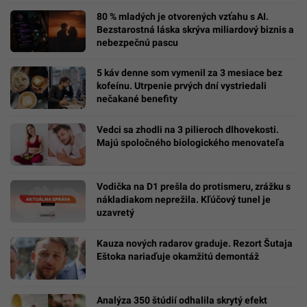
80 % mladých je otvorených vzťahu s AI.
Bezstarostná láska skrýva miliardový biznis a
nebezpečnú pascu
5 káv denne som vymenil za 3 mesiace bez
kofeínu. Utrpenie prvých dní vystriedali
nečakané benefity
Vedci sa zhodli na 3 pilieroch dlhovekosti.
Majú spoločného biologického menovateľa
Vodička na D1 prešla do protismeru, zrážku s
nákladiakom neprežila. Kľúčový tunel je
uzavretý
Kauza nových radarov graduje. Rezort Šutaja
Eštoka nariaďuje okamžitú demontáž
Analýza 350 štúdií odhalila skrytý efekt