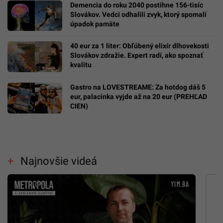
Demencia do roku 2040 postihne 156-tisíc
Slovákov. Vedci odhalili zvyk, ktorý spomalí
úpadok pamäte
40 eur za 1 liter: Obľúbený elixír dlhovekosti
Slovákov zdražie. Expert radí, ako spoznať
kvalitu
Gastro na LOVESTREAME: Za hotdog dáš 5
eur, palacinka vyjde až na 20 eur (PREHĽAD
CIEN)
Najnovšie videá