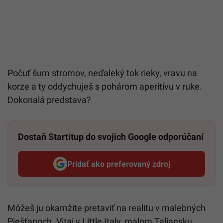
Počuť šum stromov, neďaleký tok rieky, vravu na
korze a ty oddychuješ s pohárom aperitívu v ruke.
Dokonalá predstava?
Dostaň Startitup do svojich Google odporúčaní
Pridať ako preferovaný zdroj
Startitup, odkaz sa otvorí v n
Môžeš ju okamžite pretaviť na realitu v malebných
Piešťanoch. Vitaj v Little Italy, malom Taliansku,