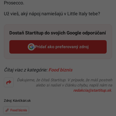
Prosecco.
Už vieš, aký nápoj namiešajú v Little Italy tebe?
Dostaň Startitup do svojich Google odporúčaní
Pridať ako preferovaný zdroj
Startitup, odkaz sa otvorí v n
Čítaj viac z kategórie:
Food biznis
Ďakujeme, že čítaš Startitup. V prípade, že máš postreh
alebo si našiel v článku chybu, napíš nám na
redakcia@startitup.sk
.
Zdroj:
Kávičkári.sk
Food biznis