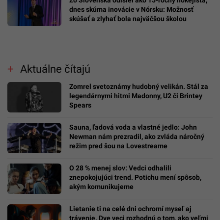
Zo Slovenska odišiel ako 15-ročný hokejista,
dnes skúma inovácie v Nórsku: Možnosť
skúšať a zlyhať bola najväčšou školou
Aktuálne čítajú
Zomrel svetoznámy hudobný velikán. Stál za
legendárnymi hitmi Madonny, U2 či Brintey
Spears
Sauna, ľadová voda a vlastné jedlo: John
Newman nám prezradil, ako zvláda náročný
režim pred šou na Lovestreame
O 28 % menej slov: Vedci odhalili
znepokojujúci trend. Potichu mení spôsob,
akým komunikujeme
Lietanie ti na celé dni ochromí myseľ aj
trávenie. Dve veci rozhodnú o tom, ako veľmi