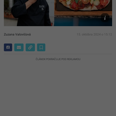
Kávičkári
Bobek
Zuzana Valovičová
15. októbra 2024 o 15:12
ČLÁNOK POKRAČUJE POD REKLAMOU