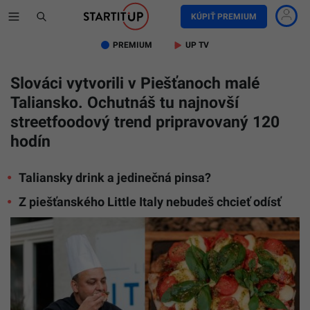
KÚPIŤ PREMIUM
PREMIUM
UP TV
Slováci vytvorili v Piešťanoch malé
Taliansko. Ochutnáš tu najnovší
streetfoodový trend pripravovaný 120
hodín
Taliansky drink a jedinečná pinsa?
Z piešťanského Little Italy nebudeš chcieť odísť