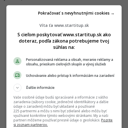
Pokračovať s nevyhnutnými cookies →
Víta ťa www.startitup.sk
S cieľom poskytovať www.startitup.sk ako
doteraz, podľa zákona potrebujeme tvoj
súhlas na:
Personalizovaná reklama a obsah, meranie reklamy a
obsahu, prieskum cieľových skupín a vývoj služieb
Uchovávanie alebo prístup k informáciám na zariadení
Ďalšie informácie
Vaše osobné údaje budú spracúvané a informácie z vášho
zariadenia (súbory cookie, jedinečné identifikátory a ďalšie
údaje o zariadení) môžu byť ukladané a používané
225 partnermi a môžu s nimi byť zdieľané alebo môžu byť
využívané konkrétne týmito webovými stránkami. My a naši
partneri môžeme používať presné údaje o geolokácii.
Pozrite
si zoznam partnerov.