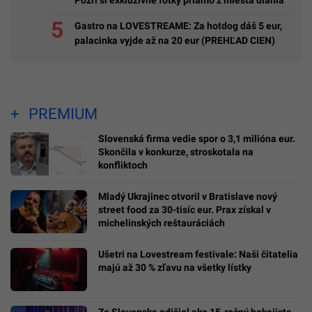
Gastro na LOVESTREAME: Za hotdog dáš 5 eur,
palacinka vyjde až na 20 eur (PREHĽAD CIEN)
PREMIUM
Slovenská firma vedie spor o 3,1 milióna eur.
Skončila v konkurze, stroskotala na
konfliktoch
Mladý Ukrajinec otvoril v Bratislave nový
street food za 30-tisíc eur. Prax získal v
michelinských reštauráciách
Ušetri na Lovestream festivale: Naši čitatelia
majú až 30 % zľavu na všetky lístky