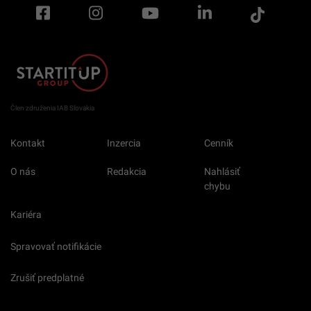
Člen združenia IAB Slovakia
Kontakt
Inzercia
Cenník
O nás
Redakcia
Nahlásiť
chybu
Kariéra
Spravovať notifikácie
Zrušiť predplatné