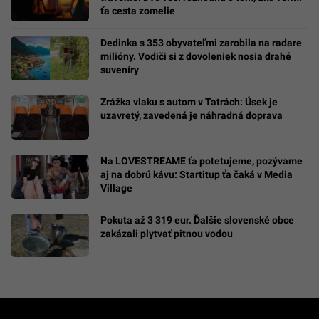
ťa cesta zomelie
Dedinka s 353 obyvateľmi zarobila na radare
milióny. Vodiči si z dovoleniek nosia drahé
suveníry
Zrážka vlaku s autom v Tatrách: Úsek je
uzavretý, zavedená je náhradná doprava
Na LOVESTREAME ťa potetujeme, pozývame
aj na dobrú kávu: Startitup ťa čaká v Media
Village
Pokuta až 3 319 eur. Ďalšie slovenské obce
zakázali plytvať pitnou vodou