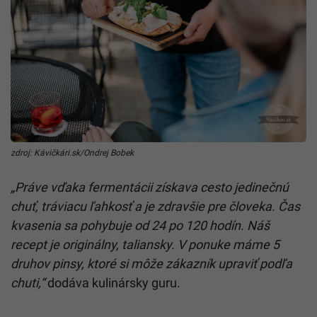
zdroj: Kávičkári.sk/Ondrej Bobek
„Práve vďaka fermentácii získava cesto jedinečnú
chuť, tráviacu ľahkosť a je zdravšie pre človeka. Čas
kvasenia sa pohybuje od 24 po 120 hodín. Náš
recept je originálny, taliansky. V ponuke máme 5
druhov pinsy, ktoré si môže zákazník upraviť podľa
chuti,“
dodáva kulinársky guru.