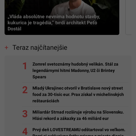
„Vláda absolútne nevníma hodnotu stavby,
kukurica je tragédia,” tvrdí architekt Peťo
Dostál
Teraz najčítanejšie
Zomrel svetoznámy hudobný velikán. Stál za
legendárnymi hitmi Madonny, U2 či Brintey
Spears
Mladý Ukrajinec otvoril v Bratislave nový street
food za 30-tisíc eur. Prax získal v michelinských
reštauráciách
Miliardár Strnad rozširuje výrobu na Slovensku.
Hlási rekord a zákazky za 46 miliárd eur
Prvý deň LOVESTREAMU odštartoval vo veľkom.
Pozri si exkluzívne fotky priamo z miesta diania