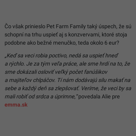
Čo však prinieslo Pet Farm Family taký úspech, že sú
schopní na trhu uspieť aj s konzvervami, ktoré stoja
podobne ako bežné menučko, teda okolo 6 eur?
„Keď sa veci robia poctivo, nedá sa uspieť hneď
a rýchlo. Je za tým veľa práce, ale sme hrdí na to, že
sme dokázali osloviť veľký počet fanúšikov
a majiteľov chlpáčov. Tí nám dodávajú silu makať na
sebe a každý deň sa zlepšovať. Veríme, že veci by sa
mali robiť od srdca a úprimne,“
povedala Alie pre
emma.sk