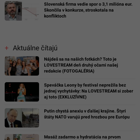
Slovenská firma vedie spor o 3,1 milióna eur.
Skončila v konkurze, stroskotala na
konfliktoch
Aktuálne čítajú
Nájdeš sa na našich fotkách? Toto je
LOVESTREAM deň druhý očami našej
redakcie (FOTOGALÉRIA)
Speváčka Leony by festival neprežila bez
jednej vychytávky: Na LOVESTREAM si zober
aj toto (EXKLUZÍVNE)
Putin chystá anexiu v ďalšej krajine. Štyri
štáty NATO varujú pred hrozbou pre Európu
Masáž zadarmo a hydratácia na prvom