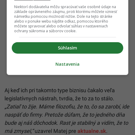
Niektorí dodávatelia môžu spracúvať vaše osobné údaje na
základe oprávneného záujmu, proti ktorému môžete vzniesť
námietku pomocou možností nižšie. Dole na tejto stránke
alebo v ponuke webu nájdite odkaz, pomocou ktorého
môžete spravovať alebo odvolať súhlas v nastaveniach
ochrany súkromia a súborov cookie.
Súhlasím
Nastavenia
Aj keď ich pri takomto type biznisu čakalo veľa
legislatívnych nástrah, tvrdia, že to za to stálo.
„Zatiaľ to žije. Máme filozofiu, že to, čo sa zarobí, ide
naspäť do firmy. Pretože dúfam, že to jedného dňa
bude aj náš dôchodok. Rast je stabilný a vidím, že to
má zmysel,“
uzavrel Matej pre
aktualne.sk
.