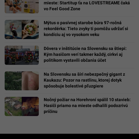
mieste: Startitup ťa na LOVESTREAME čaká
vo Feel Good Zone
Mýtus o pasívnej starobe búra 97-ročná
rekordérka: Tieto zvyky ti pomôžu udržať si
kondíciu aj vo vysokom veku
Dôvera v inštitúcie na Slovensku sa štiepi:
Kým hasičom verí takmer každý, cirkvi aj
politikom vystavili občania účet
Na Slovensku sa šíri nebezpečný gigant z
Kaukazu: Pozor na rastlinu, ktorej dotyk
spôsobuje bolestivé pľuzgiere
Nočný požiar na Horehroní spálil 10 stavieb:
Hasiči priamo na mieste odhalili podozrivú
príčinu