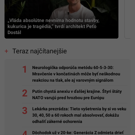
„Vláda absolútne nevníma hodnotu stavby,
kukurica je tragédia,” tvrdí architekt Peťo
Dostál
Teraz najčítanejšie
Neurologička odporúča metódu 60-5-3-30:
Mravčenie v končatinách môže byť neškodnou
reakciou na tlak, ale aj varovným signálom
Putin chystá anexiu v ďalšej krajine. Štyri štáty
NATO varujú pred hrozbou pre Európu
Lekárka prezrádza: Tieto vyšetrenia by si vo veku
30, 40, 50 a 60 rokoch mal absolvovať, dokážu
odhaliť zákerné ochorenia
Dôchodok už v 20-ke: Generácia Z odmieta drieť