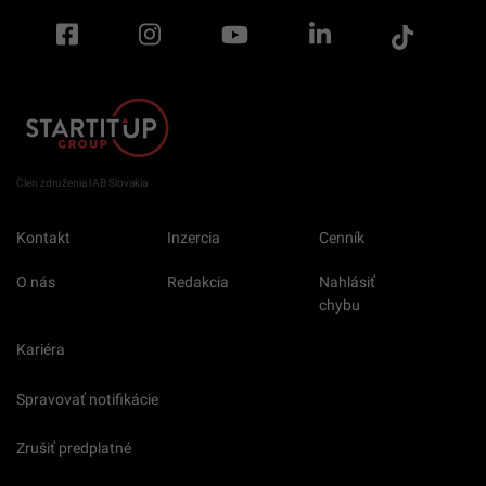
Člen združenia IAB Slovakia
Kontakt
Inzercia
Cenník
O nás
Redakcia
Nahlásiť
chybu
Kariéra
Spravovať notifikácie
Zrušiť predplatné