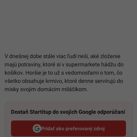
V dnešnej dobe stále viac ľudí rieši, aké zloženie
majú potraviny, ktoré si v supermarkete hádžu do
košíkov. Horšie je to už s vedomosťami o tom, čo
všetko obsahuje krmivo, ktoré denne servírujú do
misky svojim domácim miláčikom.
Dostaň Startitup do svojich Google odporúčaní
Pridať ako preferovaný zdroj
Startitup, odkaz sa otvorí v n