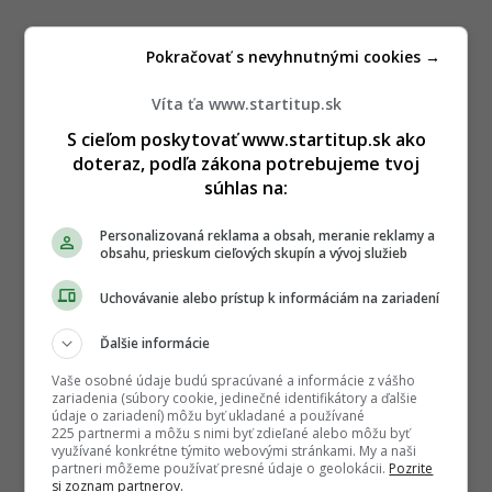
Pokračovať s nevyhnutnými cookies →
Víta ťa www.startitup.sk
S cieľom poskytovať www.startitup.sk ako
doteraz, podľa zákona potrebujeme tvoj
súhlas na:
Personalizovaná reklama a obsah, meranie reklamy a
obsahu, prieskum cieľových skupín a vývoj služieb
Uchovávanie alebo prístup k informáciám na zariadení
Ďalšie informácie
Vaše osobné údaje budú spracúvané a informácie z vášho
zariadenia (súbory cookie, jedinečné identifikátory a ďalšie
údaje o zariadení) môžu byť ukladané a používané
225 partnermi a môžu s nimi byť zdieľané alebo môžu byť
využívané konkrétne týmito webovými stránkami. My a naši
partneri môžeme používať presné údaje o geolokácii.
Pozrite
si zoznam partnerov.