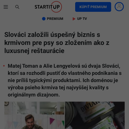
KÚPIŤ PREMIUM
PREMIUM
UP TV
Slováci založili úspešný biznis s
krmivom pre psy so zložením ako z
luxusnej reštaurácie
Matej Toman a Alie Lengyelová sú dvaja Slováci,
ktorí sa rozhodli pustiť do vlastného podnikania s
nie príliš typickými produktami. Ich doménou je
výroba psieho krmiva tej najvyššej kvality s
originálnym dizajnom.