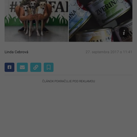
facebook
Linda Cebrová
27. septembra 2017 o 11:41
ČLÁNOK POKRAČUJE POD REKLAMOU