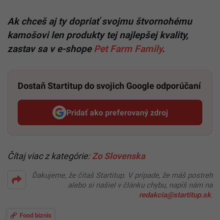
Ak chceš aj ty dopriať svojmu štvornohému
kamošovi len produkty tej najlepšej kvality,
zastav sa v e-shope
Pet Farm Family
.
Dostaň Startitup do svojich Google odporúčaní
Pridať ako preferovaný zdroj
Startitup, odkaz sa otvorí v n
Čítaj viac z kategórie:
Zo Slovenska
Ďakujeme, že čítaš Startitup. V prípade, že máš postreh
alebo si našiel v článku chybu, napíš nám na
redakcia@startitup.sk
.
Food biznis