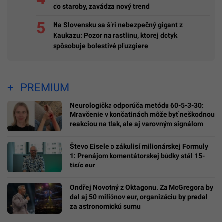
do staroby, zavádza nový trend
Na Slovensku sa šíri nebezpečný gigant z
Kaukazu: Pozor na rastlinu, ktorej dotyk
spôsobuje bolestivé pľuzgiere
PREMIUM
Neurologička odporúča metódu 60-5-3-30:
Mravčenie v končatinách môže byť neškodnou
reakciou na tlak, ale aj varovným signálom
Števo Eisele o zákulisí milionárskej Formuly
1: Prenájom komentátorskej búdky stál 15-
tisíc eur
Ondřej Novotný z Oktagonu. Za McGregora by
dal aj 50 miliónov eur, organizáciu by predal
za astronomickú sumu