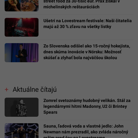
street food za 30-tisíc eur. Prax získal v
michelinských reštauráciách
Ušetri na Lovestream festivale: Naši čitatelia
majú až 30 % zľavu na všetky lístky
Zo Slovenska odišiel ako 15-ročný hokejista,
dnes skúma inovácie v Nórsku: Možnosť
skúšať a zlyhať bola najväčšou školou
Aktuálne čítajú
Zomrel svetoznámy hudobný velikán. Stál za
legendárnymi hitmi Madonny, U2 či Brintey
Spears
Sauna, ľadová voda a vlastné jedlo: John
Newman nám prezradil, ako zvláda náročný
režim pred šou na Lovestreame