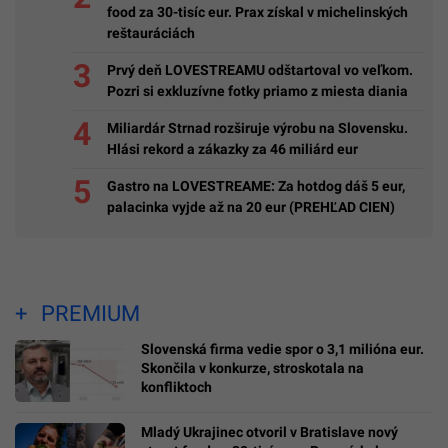
food za 30-tisíc eur. Prax získal v michelinských
reštauráciách
Prvý deň LOVESTREAMU odštartoval vo veľkom.
Pozri si exkluzívne fotky priamo z miesta diania
Miliardár Strnad rozširuje výrobu na Slovensku.
Hlási rekord a zákazky za 46 miliárd eur
Gastro na LOVESTREAME: Za hotdog dáš 5 eur,
palacinka vyjde až na 20 eur (PREHĽAD CIEN)
PREMIUM
Slovenská firma vedie spor o 3,1 milióna eur.
Skončila v konkurze, stroskotala na
konfliktoch
Mladý Ukrajinec otvoril v Bratislave nový