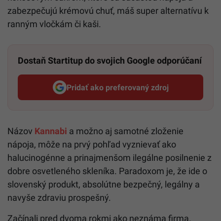
zabezpečujú krémovú chuť, máš super alternatívu k
ranným vločkám či kaši.
Dostaň Startitup do svojich Google odporúčaní
Pridať ako preferovaný zdroj
Startitup, odkaz sa otvorí v n
Názov
Kannabi
a možno aj samotné zloženie
nápoja, môže na prvý pohľad vyznievať ako
halucinogénne a prinajmenšom ilegálne posilnenie z
dobre osvetleného skleníka. Paradoxom je, že ide o
slovenský produkt, absolútne bezpečný, legálny a
navyše zdraviu prospešný.
Začínali pred dvoma rokmi ako neznáma firma.