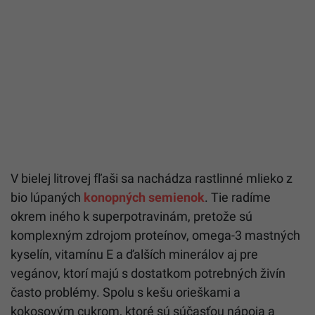
V bielej litrovej fľaši sa nachádza rastlinné mlieko z
bio lúpaných
konopných semienok
. Tie radíme
okrem iného k superpotravinám, pretože sú
komplexným zdrojom proteínov, omega-3 mastných
kyselín, vitamínu E a ďalších minerálov aj pre
vegánov, ktorí majú s dostatkom potrebných živín
často problémy. Spolu s kešu orieškami a
kokosovým cukrom, ktoré sú súčasťou nápoja a