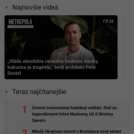
Najnovšie videá
„Vláda absolútne nevníma hodnotu stavby,
kukurica je tragédia,” tvrdí architekt Peťo
Dostál
Teraz najčítanejšie
Zomrel svetoznámy hudobný velikán. Stál za
legendárnymi hitmi Madonny, U2 či Brintey
Spears
Mladý Ukrajinec otvoril v Bratislave nový street