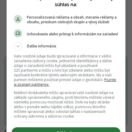
súhlas na:
Personalizovaná reklama a obsah, meranie reklamy a
obsahu, prieskum cieľových skupín a vývoj služieb
Uchovávanie alebo prístup k informáciám na zariadení
Ďalšie informácie
Vaše osobné údaje budú spracúvané a informácie z vášho
zariadenia (súbory cookie, jedinečné identifikátory a ďalšie
údaje o zariadení) môžu byť ukladané a používané
225 partnermi a môžu s nimi byť zdieľané alebo môžu byť
využívané konkrétne týmito webovými stránkami. My a naši
partneri môžeme používať presné údaje o geolokácii.
Pozrite
si zoznam partnerov.
Niektorí dodávatelia môžu spracúvať vaše osobné údaje na
základe oprávneného záujmu, proti ktorému môžete vzniesť
námietku pomocou možností nižšie. Dole na tejto stránke
alebo v ponuke webu nájdite odkaz, pomocou ktorého
môžete spravovať alebo odvolať súhlas v nastaveniach
ochrany súkromia a súborov cookie.
zdroj: Kannabi