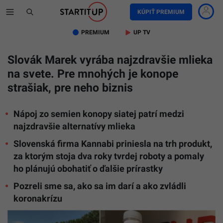
KÚPIŤ PREMIUM
PREMIUM
UP TV
Slovák Marek vyrába najzdravšie mlieka
na svete. Pre mnohých je konope
strašiak, pre neho biznis
Nápoj zo semien konopy siatej patrí medzi
najzdravšie alternatívy mlieka
Slovenská firma Kannabi priniesla na trh produkt,
za ktorým stoja dva roky tvrdej roboty a pomaly
ho plánujú obohatiť o ďalšie prírastky
Pozreli sme sa, ako sa im darí a ako zvládli
koronakrízu