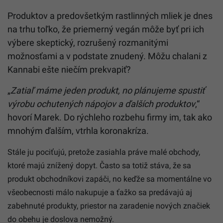
Produktov a predovšetkým rastlinných mliek je dnes
na trhu toľko, že priemerný vegán môže byť pri ich
výbere skeptický, rozrušený rozmanitými
možnosťami a v podstate znudený. Môžu chalani z
Kannabi ešte niečím prekvapiť?
„
Zatiaľ máme jeden produkt, no plánujeme spustiť
výrobu ochutených nápojov a ďalších produktov
,“
hovorí Marek. Do rýchleho rozbehu firmy im, tak ako
mnohým ďalším, vtrhla koronakríza.
Stále ju pociťujú, pretože zasiahla práve malé obchody,
ktoré majú znížený dopyt. Často sa totiž stáva, že sa
produkt obchodníkovi zapáči, no keďže sa momentálne vo
všeobecnosti málo nakupuje a ťažko sa predávajú aj
zabehnuté produkty, priestor na zaradenie nových značiek
do obehu je doslova nemožný.