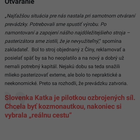
Otváranie
„
Najťažšou situácia pre nás nastala pri samotnom otváraní
prevádzky. Potrebovali sme spustiť výrobu. Po
namontovaní a zapojení nášho najdôležitejšieho stroja –
pasterizátora sme zistili, že je nevyužiteľný
,“ spomína
zakladateľ.
Bol to stroj objednaný z Číny, reklamovať a
posielať späť by sa ho neoplatilo a na nový a dobrý už
nemali potrebný kapitál. Nejakú dobu sa teda snažili
mlieko pasterizovať externe, ale bolo to nepraktické a
neekonomické. Preto sa rozhodli, že prevádzku zatvoria.
Slovenka Katka je pilotkou ozbrojených síl.
Chcela byť kozmonautkou, nakoniec si
vybrala „reálnu cestu“