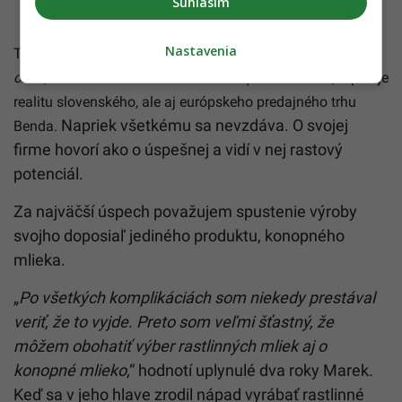
Súhlasím
Nastavenia
Tak sa stalo aj v prípade Kannabi.
„
Povedia nám len, že sa
ozvú, alebo ich máme kontaktovať o pár mesiacov
,“ opisuje
realitu slovenského, ale aj európskeho predajného trhu
Napriek všetkému sa nevzdáva. O svojej
Benda.
firme hovorí ako o úspešnej a vidí v nej rastový
potenciál.
Za najväčší úspech považujem spustenie výroby
svojho doposiaľ jediného produktu, konopného
mlieka.
„
Po všetkých komplikáciách som niekedy prestával
veriť, že to vyjde. Preto som veľmi šťastný, že
môžem obohatiť výber rastlinných mliek aj o
konopné mlieko
,“ hodnotí uplynulé dva roky Marek.
Keď sa v jeho hlave zrodil nápad vyrábať rastlinné