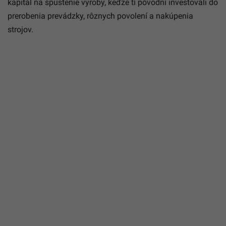
kapitál na spustenie výroby, keďže tí pôvodní investovali do
prerobenia prevádzky, rôznych povolení a nakúpenia
strojov.