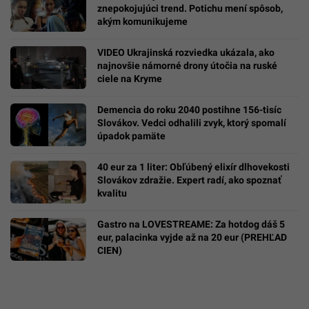
znepokojujúci trend. Potichu mení spôsob,
akým komunikujeme
VIDEO Ukrajinská rozviedka ukázala, ako
najnovšie námorné drony útočia na ruské
ciele na Kryme
Demencia do roku 2040 postihne 156-tisíc
Slovákov. Vedci odhalili zvyk, ktorý spomalí
úpadok pamäte
40 eur za 1 liter: Obľúbený elixír dlhovekosti
Slovákov zdražie. Expert radí, ako spoznať
kvalitu
Gastro na LOVESTREAME: Za hotdog dáš 5
eur, palacinka vyjde až na 20 eur (PREHĽAD
CIEN)