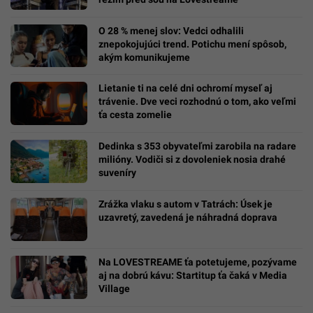
O 28 % menej slov: Vedci odhalili
znepokojujúci trend. Potichu mení spôsob,
akým komunikujeme
Lietanie ti na celé dni ochromí myseľ aj
trávenie. Dve veci rozhodnú o tom, ako veľmi
ťa cesta zomelie
Dedinka s 353 obyvateľmi zarobila na radare
milióny. Vodiči si z dovoleniek nosia drahé
suveníry
Zrážka vlaku s autom v Tatrách: Úsek je
uzavretý, zavedená je náhradná doprava
Na LOVESTREAME ťa potetujeme, pozývame
aj na dobrú kávu: Startitup ťa čaká v Media
Village