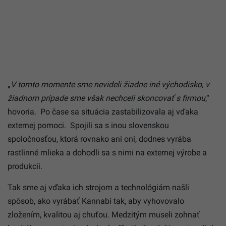
„
V tomto momente sme nevideli žiadne iné východisko, v
žiadnom prípade sme však nechceli skoncovať s firmou
,
“
hovoria.
Po čase sa situácia zastabilizovala aj vďaka
externej pomoci. Spojili sa s inou slovenskou
spoločnosťou, ktorá rovnako ani oni, dodnes vyrába
rastlinné mlieka a dohodli sa s nimi na externej výrobe a
produkcii.
Tak sme aj vďaka ich strojom a technológiám našli
spôsob, ako vyrábať Kannabi tak, aby vyhovovalo
zložením, kvalitou aj chuťou. Medzitým museli zohnať