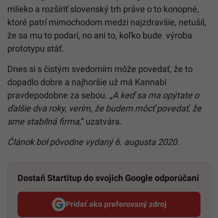
mlieko a rozšíriť slovenský trh práve o to konopné,
ktoré patrí mimochodom medzi najzdravšie, netušil,
že sa mu to podarí, no ani to, koľko bude výroba
prototypu stáť.
Dnes si s čistým svedomím môže povedať, že to
dopadlo dobre a najhoršie už má Kannabi
pravdepodobne za sebou. „
A keď sa ma opýtate o
ďalšie dva roky, verím, že budem môcť povedať, že
sme stabilná firma
,“ uzatvára.
Článok bol pôvodne vydaný 6. augusta 2020.
Dostaň Startitup do svojich Google odporúčaní
Pridať ako preferovaný zdroj
Startitup, odkaz sa otvorí v n