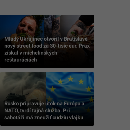
Mladý Ukrajinec otvoril v Bratislave
nový street food za 30-tisíc eur. Prax
získal v michelinských
reštauráciách
Rusko pripravuje útok na Európu a
NATO, tvrdí tajná služba. Pri
sabotáži má zneužiť cudziu vlajku