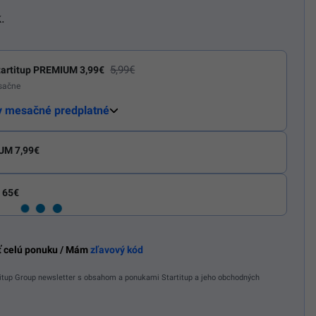
.
5,99€
artitup PREMIUM 3,99€
esačne
y mesačné predplatné
UM 7,99€
 65€
ť celú ponuku / Mám
zľavový kód
tup Group newsletter s obsahom a ponukami Startitup a jeho obchodných