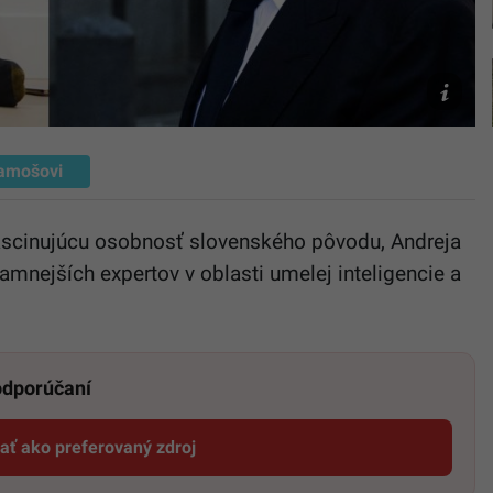
reprofoto
Instagra
TASR/AP
Fanjoy
amošovi
scinujúcu osobnosť slovenského pôvodu, Andreja
amnejších expertov v oblasti umelej inteligencie a
 odporúčaní
dať ako preferovaný zdroj
Startitup, odkaz sa otvorí v novom okne