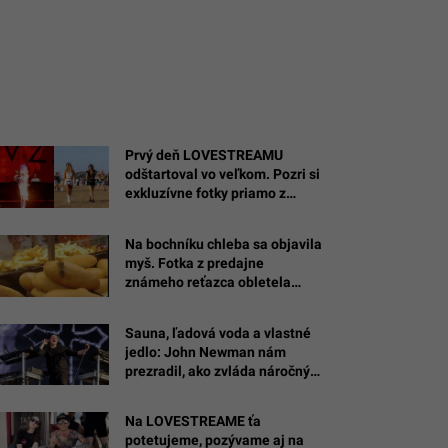
Prvý deň LOVESTREAMU
odštartoval vo veľkom. Pozri si
exkluzívne fotky priamo z
miesta diania
Na bochníku chleba sa objavila
myš. Fotka z predajne
známeho reťazca obletela
internet
Sauna, ľadová voda a vlastné
jedlo: John Newman nám
prezradil, ako zvláda náročný
režim pred šou na Lovestreame
Na LOVESTREAME ťa
potetujeme, pozývame aj na