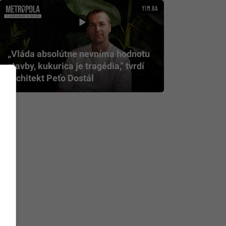
„Vláda absolútne nevníma hodnotu
stavby, kukurica je tragédia,” tvrdí
architekt Peťo Dostál