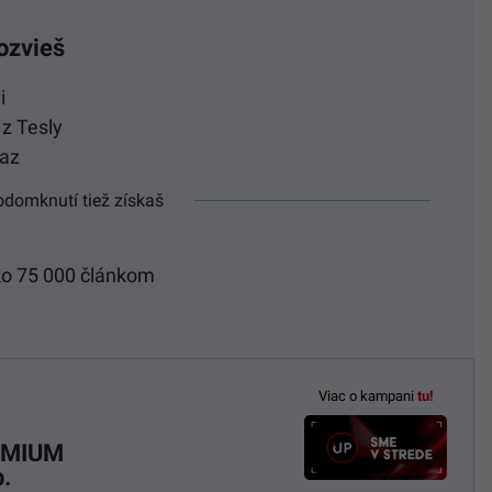
ozvieš
i
z Tesly
raz
odomknutí tiež získaš
ko 75 000 článkom
Viac o kampani
tu!
REMIUM
.