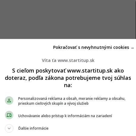
yho
Pokračovať s nevyhnutnými cookies →
Víta ťa www.startitup.sk
 Karpathy sa narodil v roku 1986 v Bratislave. Jeho
S cieľom poskytovať www.startitup.sk ako
od mladého veku prístup k technológii a matematike.
doteraz, podľa zákona potrebujeme tvoj súhlas
m o počítače a programovanie, čo ho postupne
na:
až na prestížne univerzity a výskumné inštitúcie po
Personalizovaná reklama a obsah, meranie reklamy a obsahu,
prieskum cieľových skupín a vývoj služieb
ite v Toronte, kde študoval informatiku a fyziku v
Uchovávanie alebo prístup k informáciám na zariadení
dobia sa aktívne zapájal do študentskej únie pre
val aj matematiku ako vedľajší predmet.
Ďalšie informácie