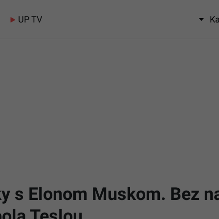
UP TV
Ka
ky s Elonom Muskom. Bez na
bola Teslou