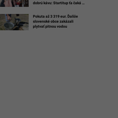
dobrú kávu: Startitup ťa čaká v
:
Media Village
m/karpathy,
Pokuta až 3 319 eur. Ďalšie
/Benjamin
slovenské obce zakázali
plytvať pitnou vodou