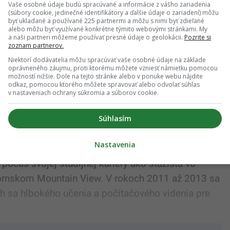
Vaše osobné údaje budú spracúvané a informácie z vášho zariadenia
am na Univerzite v Britskej Kolumbii, kde študoval
(súbory cookie, jedinečné identifikátory a ďalšie údaje o zariadení) môžu
byť ukladané a používané 225 partnermi a môžu s nimi byť zdieľané
očas tejto doby pracoval na vývoji ovládačov pre
alebo môžu byť využívané konkrétne týmito webovými stránkami. My
podobné agilnej robotike, ale v počítačovej
a naši partneri môžeme používať presné údaje o geolokácii.
Pozrite si
zoznam partnerov.
Niektorí dodávatelia môžu spracúvať vaše osobné údaje na základe
oprávneného záujmu, proti ktorému môžete vzniesť námietku pomocou
čas svojho doktorandského štúdia na Stanfordskej
možností nižšie. Dole na tejto stránke alebo v ponuke webu nájdite
odkaz, pomocou ktorého môžete spravovať alebo odvolať súhlas
am sa venoval výskumu v oblasti strojového učenia
v nastaveniach ochrany súkromia a súborov cookie.
 vplyv na našu digitálnu budúcnosť.
Súhlasím
Nastavenia
 počas svojej študijnej kariéry ako stážista vo
ornskom Mountain View. V rokoch 2011 až 2013 sa
ch sa hlbokého učenia a počítačového videnia pre