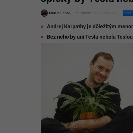
Martin Papai
25. októbra 2023 o 12:55
Andrej Karpathy je dôležitým meno
Bez neho by ani Tesla nebola Teslo