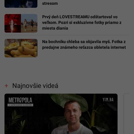
stresom
Prvý deň LOVESTREAMU odštartoval vo
veľkom. Pozri si exkluzívne fotky priamo z
miesta diania
Na bochníku chleba sa objavila myš. Fotka z
predajne známeho reťazca obletela internet
Najnovšie videá