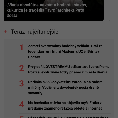
„Vláda absolútne nevníma hodnotu stavby,
kukurica je tragédia,” tvrdí architekt Peťo
Dostál
Teraz najčítanejšie
Zomrel svetoznámy hudobný velikán. Stál za
legendárnymi hitmi Madonny, U2 či Brintey
Spears
Prvý deň LOVESTREAMU odštartoval vo veľkom.
Pozri si exkluzívne fotky priamo z miesta diania
Dedinka s 353 obyvateľmi zarobila na radare
milióny. Vodiči si z dovoleniek nosia drahé
suveníry
Na bochníku chleba sa objavila myš. Fotka z
predajne známeho reťazca obletela internet