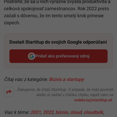
Postrehli, že sa u nich výrazne zvýšila produktivita a
celková spokojnosť zamestnancov. Rok 2022 preto
začali s dôverou, že im tento smelý krok prinesie
úspech.
Dostaň Startitup do svojich Google odporúčaní
Pridať ako preferovaný zdroj
Startitup, odkaz sa otvorí v n
Čítaj viac z kategórie:
Biznis a startupy
Ďakujeme, že čítaš Startitup. V prípade, že máš postreh
alebo si našiel v článku chybu, napíš nám na
redakcia@startitup.sk
.
Viac k téme:
2021
,
2022
,
biznis
,
cloud
,
cloudtalk
,