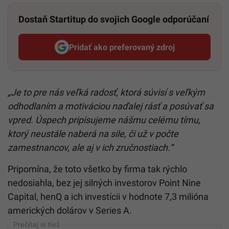
Dostaň Startitup do svojich Google odporúčaní
Pridať ako preferovaný zdroj
Startitup, odkaz sa otvorí v n
„Je to pre nás veľká radosť, ktorá súvisí s veľkým
odhodlaním a motiváciou naďalej rásť a posúvať sa
vpred. Úspech pripisujeme nášmu celému tímu,
ktorý neustále naberá na sile, či už v počte
zamestnancov, ale aj v ich zručnostiach.“
Pripomína, že toto všetko by firma tak rýchlo
nedosiahla, bez jej silných investorov Point Nine
Capital, henQ a ich investícii v hodnote 7,3 milióna
amerických dolárov v Series A.