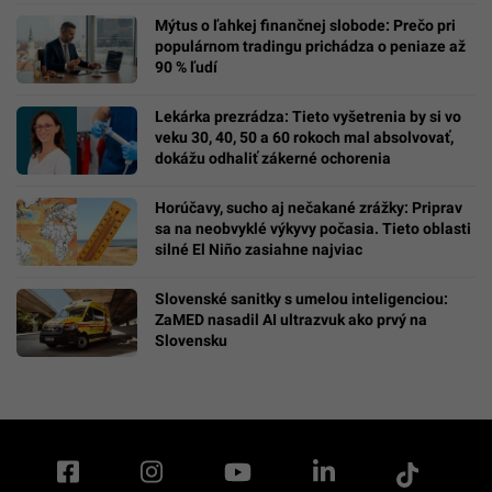
Mýtus o ľahkej finančnej slobode: Prečo pri
populárnom tradingu prichádza o peniaze až
90 % ľudí
Lekárka prezrádza: Tieto vyšetrenia by si vo
veku 30, 40, 50 a 60 rokoch mal absolvovať,
dokážu odhaliť zákerné ochorenia
Horúčavy, sucho aj nečakané zrážky: Priprav
sa na neobvyklé výkyvy počasia. Tieto oblasti
silné El Niño zasiahne najviac
Slovenské sanitky s umelou inteligenciou:
ZaMED nasadil AI ultrazvuk ako prvý na
Slovensku