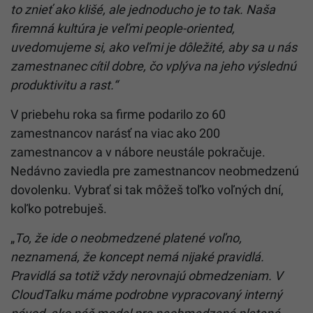
to znieť ako klišé, ale jednoducho je to tak. Naša
firemná kultúra je veľmi people-oriented,
uvedomujeme si, ako veľmi je dôležité, aby sa u nás
zamestnanec cítil dobre, čo vplýva na jeho výslednú
produktivitu a rast.“
V priebehu roka sa firme podarilo zo 60
zamestnancov narásť na viac ako 200
zamestnancov a v nábore neustále pokračuje.
Nedávno zaviedla pre zamestnancov neobmedzenú
dovolenku. Vybrať si tak môžeš
toľko voľných dní,
koľko potrebuješ.
„
To, že ide o neobmedzené platené voľno,
neznamená, že koncept nemá nijaké pravidlá.
Pravidlá sa totiž vždy nerovnajú obmedzeniam. V
CloudTalku máme podrobne vypracovaný interný