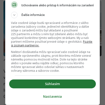
Uchovávanie alebo prístup k informáciám na zariadení
Ďalšie informácie
Vaše osobné údaje budú spracúvané a informácie z vášho
zariadenia (súbory cookie, jedinečné identifikátory a ďalšie
údaje o zariadení) môžu byť ukladané a používané
225 partnermi a môžu s nimi byť zdieľané alebo môžu byť
využívané konkrétne týmito webovými stránkami. My a naši
partneri môžeme používať presné údaje o geolokácii.
Pozrite
si zoznam partnerov.
Niektorí dodávatelia môžu spracúvať vaše osobné údaje na
základe oprávneného záujmu, proti ktorému môžete vzniesť
námietku pomocou možností nižšie. Dole na tejto stránke
zdroj: Unsplash/ Nicotra, dera
alebo v ponuke webu nájdite odkaz, pomocou ktorého
môžete spravovať alebo odvolať súhlas v nastaveniach
V tomto startupe vedia, že idú do neprebádaných
ochrany súkromia a súborov cookie.
vôd. Podrobne preto skúmali, aké výsledky
neobmedzené platené voľno prinieslo iným firmám.
Súhlasím
Inšpirovali ho medzinárodné spoločnosti ako Netflix,
GitHub či LinkedIn.
Nastavenia