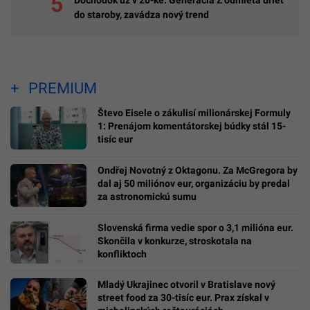
Dôchodok už v 20-ke: Generácia Z odmieta drieť
do staroby, zavádza nový trend
PREMIUM
Števo Eisele o zákulisí milionárskej Formuly
1: Prenájom komentátorskej búdky stál 15-
tisíc eur
Ondřej Novotný z Oktagonu. Za McGregora by
dal aj 50 miliónov eur, organizáciu by predal
za astronomickú sumu
Slovenská firma vedie spor o 3,1 milióna eur.
Skončila v konkurze, stroskotala na
konfliktoch
Mladý Ukrajinec otvoril v Bratislave nový
street food za 30-tisíc eur. Prax získal v