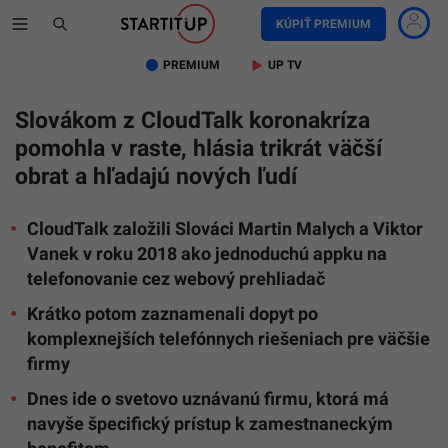
KÚPIŤ PREMIUM
PREMIUM
UP TV
Slovákom z CloudTalk koronakríza
pomohla v raste, hlásia trikrát väčší
obrat a hľadajú nových ľudí
CloudTalk založili Slováci Martin Malych a Viktor
Vanek v roku 2018 ako jednoduchú appku na
telefonovanie cez webový prehliadač
Krátko potom zaznamenali dopyt po
komplexnejších telefónnych riešeniach pre väčšie
firmy
Dnes ide o svetovo uznávanú firmu, ktorá má
navyše špecifický prístup k zamestnaneckým