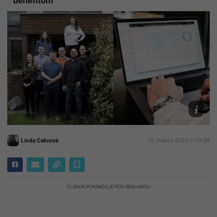
benefitom
CloudTal
Linda Cebrová
12. marca 2022 o 09:38
ČLÁNOK POKRAČUJE POD REKLAMOU