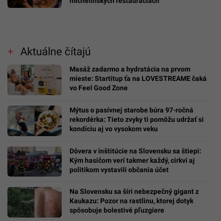
michelinských reštauráciách
Aktuálne čítajú
Masáž zadarmo a hydratácia na prvom
mieste: Startitup ťa na LOVESTREAME čaká
vo Feel Good Zone
Mýtus o pasívnej starobe búra 97-ročná
rekordérka: Tieto zvyky ti pomôžu udržať si
kondíciu aj vo vysokom veku
Dôvera v inštitúcie na Slovensku sa štiepi:
Kým hasičom verí takmer každý, cirkvi aj
politikom vystavili občania účet
Na Slovensku sa šíri nebezpečný gigant z
Kaukazu: Pozor na rastlinu, ktorej dotyk
spôsobuje bolestivé pľuzgiere