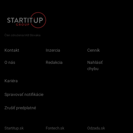
Člen združenia IAB Slovakia
Kontakt
Inzercia
Cenník
O nás
Redakcia
Nahlásiť
chybu
Kariéra
Spravovať notifikácie
Zrušiť predplatné
Startitup.sk
Fontech.sk
Odzadu.sk