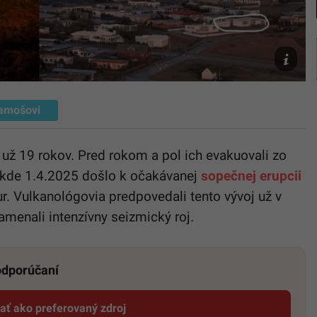
Archív/Pe
amošovi
n už 19 rokov. Pred rokom a pol ich evakuovali zo
 kde 1.4.2025 došlo k očakávanej
sopečnej erupcii
r. Vulkanológovia predpovedali tento vývoj už v
amenali intenzívny seizmický roj.
 odporúčaní
dať ako preferovaný zdroj
Startitup, odkaz sa otvorí v novom okne