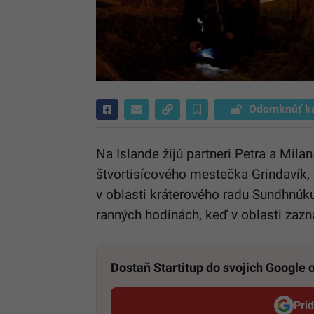
Odomknúť k
Na Islande žijú partneri Petra a Mila
štvortisícového mestečka Grindavík,
v oblasti kráterového radu Sundhnúku
ranných hodinách, keď v oblasti zazn
Dostaň Startitup do svojich Google
Pri