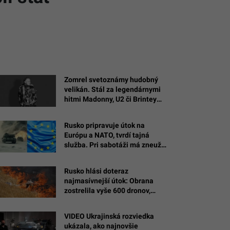
Zomrel svetoznámy hudobný
velikán. Stál za legendárnymi
hitmi Madonny, U2 či Brintey
Spears
Rusko pripravuje útok na
Európu a NATO, tvrdí tajná
služba. Pri sabotáži má zneužiť
cudziu vlajku
Rusko hlási doteraz
najmasívnejší útok: Obrana
zostrelila vyše 600 dronov,
plamene zachvátili jednu z
najväčších rafinérií
VIDEO Ukrajinská rozviedka
ukázala, ako najnovšie