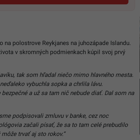
o na polostrove Reykjanes na juhozápade Islandu.
 života v skromných podmienkach kúpil svoj prvý
víku, tak som hľadal niečo mimo hlavného mesta.
 neďaleko vybuchla sopka a chrlila lávu.
e bezpečné a už sa tam nič nebude diať. Dal som na
 sme podpisovali zmluvu v banke, cez noc
ógovia začali písať, že sa to tam celé prebudilo
môže trvať aj sto rokov.“