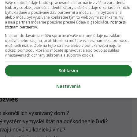
Vaše osobné údaje budú spracúvané a informácie z vášho zariadenia
(súbory cookie, jedinečné identifikátory a ďalšie údaje o zariadení) môžu
byť ukladané a používané 225 partnermi a môžu s nimi byť zdieľané
alebo môžu byť využívané konkrétne týmito webovými stránkami. My
a naši partneri môžeme používať presné údaje o geolokácii.
Pozrite si
zoznam partnerov.
Niektorí dodávatelia môžu spracúvať vaše osobné údaje na základe
oprávneného záujmu, proti ktorému môžete vzniesť námietku pomocou
možností nižšie. Dole na tejto stránke alebo v ponuke webu nájdite
odkaz, pomocou ktorého môžete spravovať alebo odvolať súhlas
v nastaveniach ochrany súkromia a súborov cookie.
V deň evakuácie boli obzvlášť silné. Zo svojho domu
Súhlasím
Nastavenia
ozvieš
 skončil ich vysnívaný dom ?
ý systém vymyslel štát na odškodnenie ľudí?
vajú novú vulkanickú vlnu?