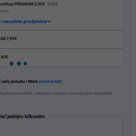
5,99€
artitup PREMIUM 3,99€
esačne
y mesačné predplatné
UM 7,99€
 65€
ť celú ponuku / Mám
zľavový kód
tup Group newsletter s obsahom a ponukami Startitup a jeho obchodných
lať jedným kliknutím