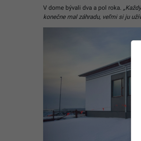
V dome bývali dva a pol roka.
„Každý
konečne mal záhradu, veľmi si ju užív