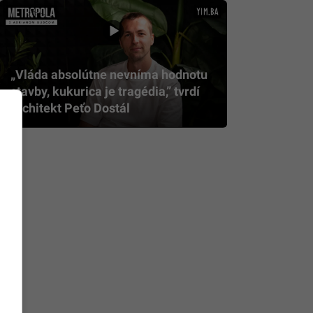
„Vláda absolútne nevníma hodnotu
stavby, kukurica je tragédia,” tvrdí
architekt Peťo Dostál