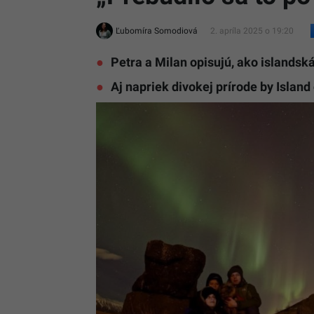
Ľubomíra Somodiová
2. apríla 2025 o 19:20
Petra a Milan opisujú, ako islandská
Aj napriek divokej prírode by Islan