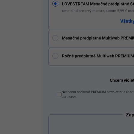
LOVESTREAM Mesačné predplatné St
cena platí pre prvý mesiac, potom 5,99 € m
Všetk
Mesačné predplatné Multiweb PREMI
Ročné predplatné Multiweb PREMIUM
Chcem vidie
Nechcem odoberať PREMIUM newsletter a Starti
partnerov.
Zap