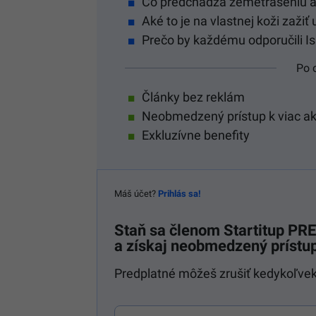
Čo predchádza zemetraseniu a a
Aké to je na vlastnej koži zaži
Prečo by každému odporučili Isl
Po 
Články bez reklám
Neobmedzený prístup k viac a
Exkluzívne benefity
Máš účet?
Prihlás sa!
Staň sa členom
Startitup P
a získaj neobmedzený prístup
Predplatné môžeš zrušiť kedykoľvek