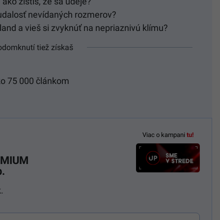
ko zistíš, že sa udeje?
ť udalosť nevídaných rozmerov?
and a vieš si zvyknúť na nepriaznivú klímu?
odomknutí tiež získaš
ko 75 000 článkom
Viac o kampani
tu!
REMIUM
.
.