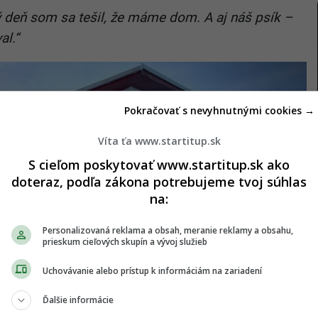
 deň som sa tešil, že máme dom. A aj náš psík –
al.“
Pokračovať s nevyhnutnými cookies →
Víta ťa www.startitup.sk
S cieľom poskytovať www.startitup.sk ako
doteraz, podľa zákona potrebujeme tvoj súhlas
na:
Personalizovaná reklama a obsah, meranie reklamy a obsahu,
prieskum cieľových skupín a vývoj služieb
Uchovávanie alebo prístup k informáciám na zariadení
Ďalšie informácie