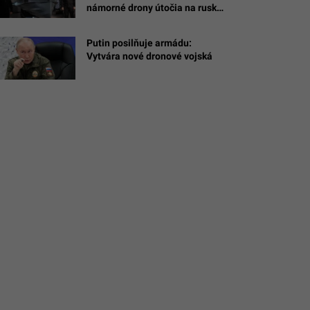
námorné drony útočia na ruské
ciele na Kryme
Putin posilňuje armádu:
Vytvára nové dronové vojská
tra