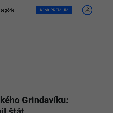
tegórie
Kúpiť PREMIUM
ského Grindavíku:
l štát