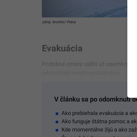
zdroj: Arcvhív/ Petra
Evakuácia
Podobné otrasy zažili už osemkrát. 
odchádzali medzi poslednými.
V článku sa po odomknutí d
Ako prebiehala evakuácia a ako
Ako funguje štátna pomoc a ak
Kde momentálne žijú a ako zaží