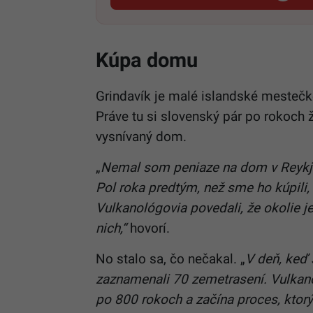
Kúpa domu
Grindavík je malé islandské mestečk
Práve tu si slovenský pár po rokoch
vysnívaný dom.
„
Nemal som peniaze na dom v Reykja
Pol roka predtým, než sme ho kúpili,
Vulkanológovia povedali, že okolie j
nich,“
hovorí.
No stalo sa, čo nečakal. „
V deň, keď
zaznamenali 70 zemetrasení. Vulkanol
po 800 rokoch a začína proces, ktorý 