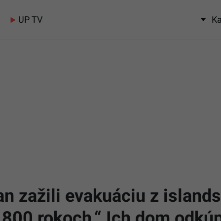
UP TV
Ka
an zažili evakuáciu z island
 800 rokoch.“ Ich dom odkúpi