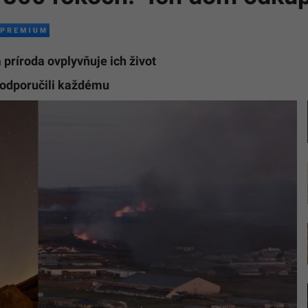
 príroda ovplyvňuje ich život
d odporučili každému