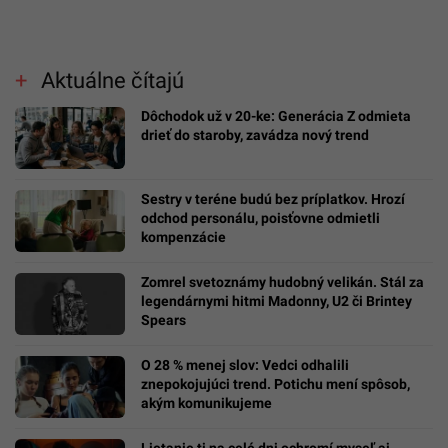
Aktuálne čítajú
Dôchodok už v 20-ke: Generácia Z odmieta
drieť do staroby, zavádza nový trend
Sestry v teréne budú bez príplatkov. Hrozí
odchod personálu, poisťovne odmietli
kompenzácie
Zomrel svetoznámy hudobný velikán. Stál za
legendárnymi hitmi Madonny, U2 či Brintey
Spears
O 28 % menej slov: Vedci odhalili
znepokojujúci trend. Potichu mení spôsob,
akým komunikujeme
Lietanie ti na celé dni ochromí myseľ aj