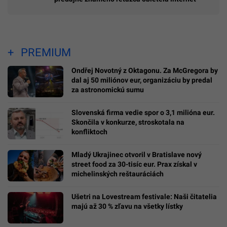
PREMIUM
Ondřej Novotný z Oktagonu. Za McGregora by
dal aj 50 miliónov eur, organizáciu by predal
za astronomickú sumu
Slovenská firma vedie spor o 3,1 milióna eur.
Skončila v konkurze, stroskotala na
konfliktoch
Mladý Ukrajinec otvoril v Bratislave nový
street food za 30-tisíc eur. Prax získal v
michelinských reštauráciách
Ušetri na Lovestream festivale: Naši čitatelia
majú až 30 % zľavu na všetky lístky