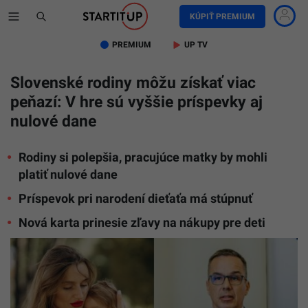
KÚPIŤ PREMIUM
PREMIUM
UP TV
Slovenské rodiny môžu získať viac
peňazí: V hre sú vyššie príspevky aj
nulové dane
Rodiny si polepšia, pracujúce matky by mohli
platiť nulové dane
Príspevok pri narodení dieťaťa má stúpnuť
Nová karta prinesie zľavy na nákupy pre deti
Rodiny