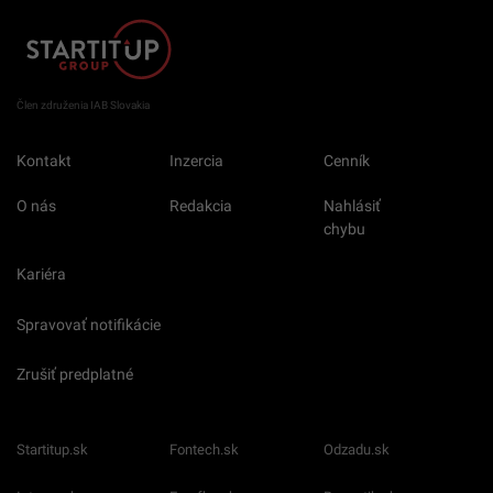
Člen združenia IAB Slovakia
Kontakt
Inzercia
Cenník
O nás
Redakcia
Nahlásiť
chybu
Kariéra
Spravovať notifikácie
Zrušiť predplatné
Startitup.sk
Fontech.sk
Odzadu.sk