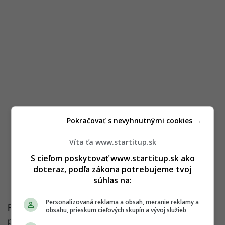
Pokračovať s nevyhnutnými cookies →
Víta ťa www.startitup.sk
S cieľom poskytovať www.startitup.sk ako
doteraz, podľa zákona potrebujeme tvoj
súhlas na:
Personalizovaná reklama a obsah, meranie reklamy a
Fico zároveň pripustil, že vláda počíta s balíkom na
obsahu, prieskum cieľových skupín a vývoj služieb
podporu rastu v objeme približne 1,7 miliardy eur.