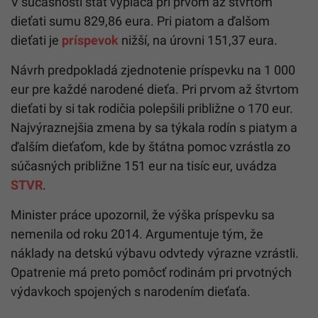
V súčasnosti štát vypláca pri prvom až štvrtom
dieťati sumu 829,86 eura. Pri piatom a ďalšom
dieťati je
príspevok
nižší, na úrovni 151,37 eura.
Návrh predpokladá zjednotenie príspevku na 1 000
eur pre každé narodené dieťa. Pri prvom až štvrtom
dieťati by si tak rodičia polepšili približne o 170 eur.
Najvýraznejšia zmena by sa týkala rodín s piatym a
ďalším dieťaťom, kde by štátna pomoc vzrástla zo
súčasných približne 151 eur na tisíc eur, uvádza
STVR
.
Minister práce upozornil, že výška príspevku sa
nemenila od roku 2014. Argumentuje tým, že
náklady na detskú výbavu odvtedy výrazne vzrástli.
Opatrenie má preto pomôcť rodinám pri prvotných
výdavkoch spojených s narodením dieťaťa.