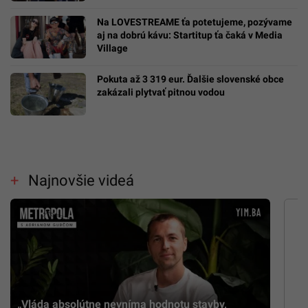
Na LOVESTREAME ťa potetujeme, pozývame
aj na dobrú kávu: Startitup ťa čaká v Media
Village
Pokuta až 3 319 eur. Ďalšie slovenské obce
zakázali plytvať pitnou vodou
Najnovšie videá
„Vláda absolútne nevníma hodnotu stavby,