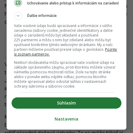
Uchovávanie alebo prístup k informáciám na zariadení
Nevylúčil ani vyšší deficit verejných financií. Zároveň
hovoril o možnosti šetriť naprieč výdavkami približne
Ďalšie informácie
o 3 %.
Vaše osobné údaje budú spracúvané a informácie z vášho
zariadenia (súbory cookie, jedinečné identifikátory a ďalšie
údaje o zariadení) môžu byť ukladané a používané
Zelenskyj odhalil nové plány Moskvy:
225 partnermi a môžu s nimi byť zdieľané alebo môžu byť
využívané konkrétne týmito webovými stránkami. My a naši
Rusko chce vtiahnuť Bielorusko do vojny,
partneri môžeme používať presné údaje o geolokácii.
Pozrite
na stole je aj útok na štáty NATO
si zoznam partnerov.
Niektorí dodávatelia môžu spracúvať vaše osobné údaje na
V koalícii však zatiaľ nie je zhoda na všetkých
základe oprávneného záujmu, proti ktorému môžete vzniesť
témach. Sporná zostáva napríklad transakčná daň.
námietku pomocou možností nižšie. Dole na tejto stránke
alebo v ponuke webu nájdite odkaz, pomocou ktorého
Jej prípadné zrušenie by podľa dostupných
môžete spravovať alebo odvolať súhlas v nastaveniach
ochrany súkromia a súborov cookie.
informácií znamenalo výpadok približne 400
miliónov eur, pričom stále nie je jasné, ako by sa
Súhlasím
tento výpadok nahradil.
Minister financií Ladislav Kamenický upozorňuje, že
Nastavenia
bez jasného krytia výpadkov príjmov nie je možné
robiť zásadné daňové ústupky. To sa môže týkať aj