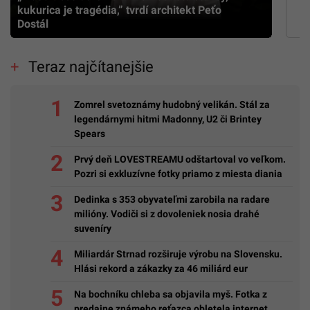
kukurica je tragédia,” tvrdí architekt Peťo
Dostál
Teraz najčítanejšie
Zomrel svetoznámy hudobný velikán. Stál za
legendárnymi hitmi Madonny, U2 či Brintey
Spears
Prvý deň LOVESTREAMU odštartoval vo veľkom.
Pozri si exkluzívne fotky priamo z miesta diania
Dedinka s 353 obyvateľmi zarobila na radare
milióny. Vodiči si z dovoleniek nosia drahé
suveníry
Miliardár Strnad rozširuje výrobu na Slovensku.
Hlási rekord a zákazky za 46 miliárd eur
Na bochníku chleba sa objavila myš. Fotka z
predajne známeho reťazca obletela internet