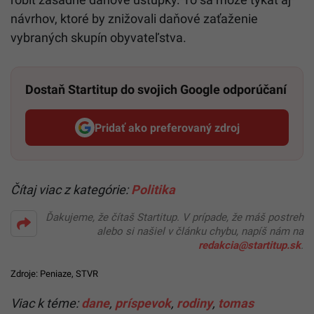
návrhov, ktoré by znižovali daňové zaťaženie
vybraných skupín obyvateľstva.
Dostaň Startitup do svojich Google odporúčaní
Pridať ako preferovaný zdroj
Startitup, odkaz sa otvorí v n
Čítaj viac z kategórie:
Politika
Ďakujeme, že čítaš Startitup. V prípade, že máš postreh
alebo si našiel v článku chybu, napíš nám na
redakcia@startitup.sk
.
Zdroje:
Peniaze
,
STVR
Viac k téme:
dane
,
príspevok
,
rodiny
,
tomas