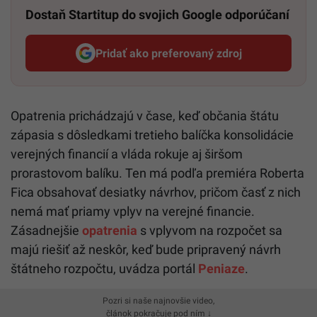
Dostaň Startitup do svojich Google odporúčaní
Pridať ako preferovaný zdroj
Startitup, odkaz sa otvorí v n
Opatrenia prichádzajú v čase, keď občania štátu
zápasia s dôsledkami tretieho balíčka konsolidácie
verejných financií a vláda rokuje aj širšom
prorastovom balíku. Ten má podľa premiéra Roberta
Fica obsahovať desiatky návrhov, pričom časť z nich
nemá mať priamy vplyv na verejné financie.
Zásadnejšie
opatrenia
s vplyvom na rozpočet sa
majú riešiť až neskôr, keď bude pripravený návrh
štátneho rozpočtu, uvádza portál
Peniaze
.
Pozri si naše najnovšie video,
článok pokračuje pod ním ↓