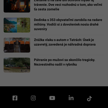
trávenie. Dve veci rozhodnú o tom, ako veľmi
ťa cesta zomelie
Dedinka s 353 obyvateľmi zarobila na radare
milióny. Vodiči si z dovoleniek nosia drahé
suveníry
Zrážka vlaku s autom v Tatrách: Úsek je
uzavretý, zavedená je náhradná doprava
Pátranie po mužovi sa skončilo tragicky.
Nezvestného našli v rybníku