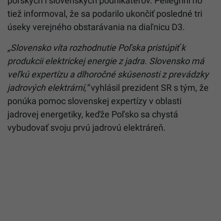
poľských i slovenských podnikateľov. Pellegrini ho
tiež informoval, že sa podarilo ukončiť posledné tri
úseky verejného obstarávania na diaľnicu D3.
„Slovensko víta rozhodnutie Poľska pristúpiť k
produkcii elektrickej energie z jadra. Slovensko má
veľkú expertízu a dlhoročné skúsenosti z prevádzky
jadrových elektrární,“
vyhlásil prezident SR s tým, že
ponúka pomoc slovenskej expertízy v oblasti
jadrovej energetiky, keďže Poľsko sa chystá
vybudovať svoju prvú jadrovú elektráreň.