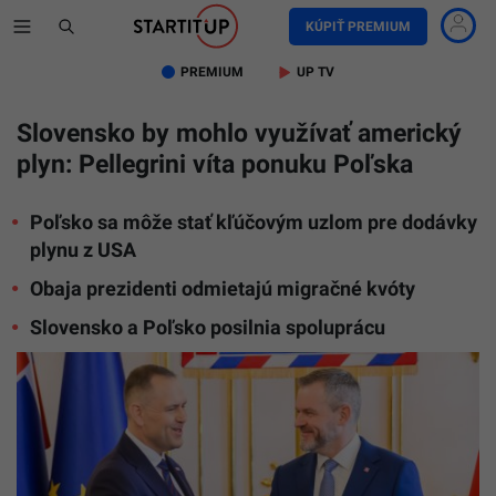
Na
KÚPIŤ PREMIUM
snímke
poľský
PREMIUM
UP TV
prezident
Karol
Nawrocki
Slovensko by mohlo využívať americký
(vľavo)
plyn: Pellegrini víta ponuku Poľska
a
slovensk
prezident
Peter
Poľsko sa môže stať kľúčovým uzlom pre dodávky
Pellegrini
plynu z USA
si
podávajú
Obaja prezidenti odmietajú migračné kvóty
ruky
v
Slovensko a Poľsko posilnia spoluprácu
Preziden
paláci
počas
ich
stretnuti
v
Bratislav
5.