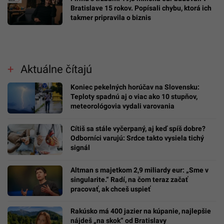
Bratislave 15 rokov. Popísali chybu, ktorá ich
takmer pripravila o biznis
Aktuálne čítajú
Koniec pekelných horúčav na Slovensku:
Teploty spadnú aj o viac ako 10 stupňov,
meteorológovia vydali varovania
Cítiš sa stále vyčerpaný, aj keď spíš dobre?
Odborníci varujú: Srdce takto vysiela tichý
signál
Altman s majetkom 2,9 miliardy eur: „Sme v
singularite.“ Radí, na čom teraz začať
pracovať, ak chceš uspieť
Rakúsko má 400 jazier na kúpanie, najlepšie
nájdeš „na skok“ od Bratislavy