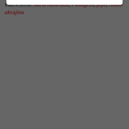
Viac k téme:
Karol Nawrocki
,
Pellegrini
,
plyn
,
rusko
ukrajina