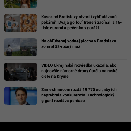
Kúsok od Bratislavy otvorili vyhľadávanú
pekáreň: Dvaja golfoví tréneri začínali s 16-
tisíc eurami a pečením v garáži
Na obľúbenej vodnej ploche v Bratislave
zomrel 53-ročný muž
VIDEO Ukrajinská rozviedka ukázala, ako
najnovšie námorné drony útočia na ruské
ciele na Kryme
Zamestnancom rozdá 19 775 eur, aby ich
neprebrala konkurencia. Technologický
gigant rozdáva peniaze