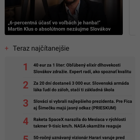
„6-percentná účasť vo voľbách je hanba!“
Martin Klus o absolútnom nezáujme Slovákov
Teraz najčítanejšie
40 eur za 1 liter: Obľúbený elixír dlhovekosti
Slovákov zdražie. Expert radí, ako spoznať kvalitu
Za 20 dní dostaneš 3 000 eur. Slovenská armáda
láka ľudí do záloh, stačí ti základná škola
Slováci si vybrali najlepšieho prezidenta. Pre Fica
aj Šimečku majú jasný odkaz (PRIESKUM)
Raketa SpaceX narazila do Mesiaca v rýchlosti
takmer 9-tisíc km/h. NASA okamžite reaguje
50-ročný uznávaný vizionár Harari varuje pred