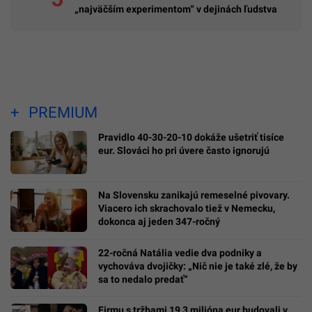
„najväčším experimentom“ v dejinách ľudstva
PREMIUM
Pravidlo 40-30-20-10 dokáže ušetriť tisíce
eur. Slováci ho pri úvere často ignorujú
Na Slovensku zanikajú remeselné pivovary.
Viacero ich skrachovalo tiež v Nemecku,
dokonca aj jeden 347-ročný
22-ročná Natália vedie dva podniky a
vychováva dvojičky: „Nič nie je také zlé, že by
sa to nedalo predať“
Firmu s tržbami 19,3 milióna eur budovali v