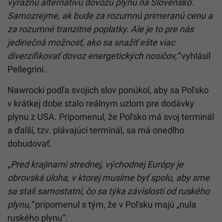
výraznú alternatívu dovozu plynu na Slovensko.
Samozrejme, ak bude za rozumnú primeranú cenu a
za rozumné tranzitné poplatky. Ale je to pre nás
jedinečná možnosť, ako sa snažiť ešte viac
diverzifikovať dovoz energetických nosičov,“
vyhlásil
Pellegrini.
Nawrocki podľa svojich slov ponúkol, aby sa Poľsko
v krátkej dobe stalo reálnym uzlom pre dodávky
plynu z USA. Pripomenul, že Poľsko má svoj terminál
a ďalší, tzv. plávajúci terminál, sa má onedlho
dobudovať.
„Pred krajinami strednej, východnej Európy je
obrovská úloha, v ktorej musíme byť spolu, aby sme
sa stali samostatní, čo sa týka závislosti od ruského
plynu,“
pripomenul s tým, že v Poľsku majú „nula
ruského plynu“.