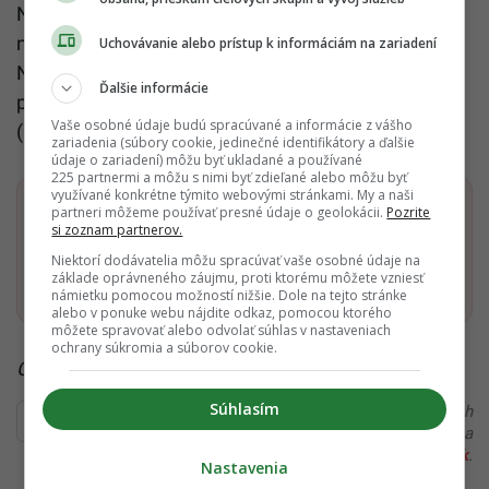
Nawrockeho cesta na Slovensko je prvou oficiálnou
návštevou vo funkcii prezidenta v rámci regiónu V4.
Uchovávanie alebo prístup k informáciám na zariadení
Na programe má v stredu ešte rokovanie s
Ďalšie informácie
predsedom Národnej rady SR Richardom Rašim
Vaše osobné údaje budú spracúvané a informácie z vášho
(Hlas-SD) a premiérom Robertom Ficom (Smer-SD).
zariadenia (súbory cookie, jedinečné identifikátory a ďalšie
údaje o zariadení) môžu byť ukladané a používané
225 partnermi a môžu s nimi byť zdieľané alebo môžu byť
využívané konkrétne týmito webovými stránkami. My a naši
Dostaň Startitup do svojich Google odporúčaní
partneri môžeme používať presné údaje o geolokácii.
Pozrite
si zoznam partnerov.
Niektorí dodávatelia môžu spracúvať vaše osobné údaje na
Pridať ako preferovaný zdroj
základe oprávneného záujmu, proti ktorému môžete vzniesť
Startitup, odkaz sa otvorí v n
námietku pomocou možností nižšie. Dole na tejto stránke
alebo v ponuke webu nájdite odkaz, pomocou ktorého
môžete spravovať alebo odvolať súhlas v nastaveniach
ochrany súkromia a súborov cookie.
Čítaj viac z kategórie:
Ekonomika
Súhlasím
Ďakujeme, že čítaš Startitup. V prípade, že máš postreh
alebo si našiel v článku chybu, napíš nám na
redakcia@startitup.sk
.
Nastavenia