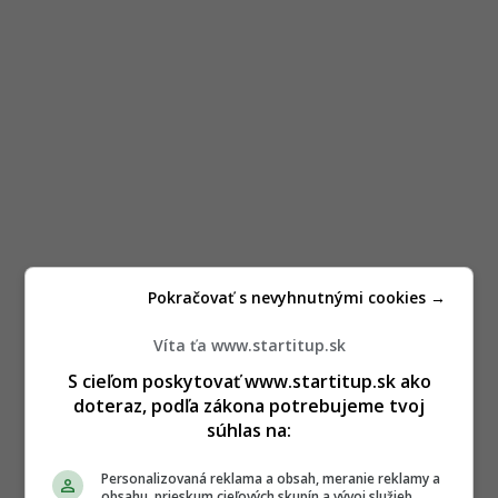
Pokračovať s nevyhnutnými cookies →
Víta ťa www.startitup.sk
S cieľom poskytovať www.startitup.sk ako
doteraz, podľa zákona potrebujeme tvoj
súhlas na:
Personalizovaná reklama a obsah, meranie reklamy a
obsahu, prieskum cieľových skupín a vývoj služieb