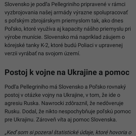
Slovensko je podľa Pellegriniho pripravené v rámci
vyzbrojovania našej armády výrazne spolupracovať
s poľským zbrojárskym priemyslom tak, ako dnes
Poľsko, ktoré využíva aj kapacity nášho priemyslu pri
výrobe munície. Slovensko má napríklad záujem o
kórejské tanky K-2, ktoré budú Poliaci v upravenej
verzii vyrábať na svojom území.
Postoj k vojne na Ukrajine a pomoc
Podľa Pellegriniho má Slovensko a Poľsko rovnaký
postoj v otázke vojny na Ukrajine, v tom, že ide o
agresiu Ruska. Nawrocki zdôraznil, že nedôveruje
Rusku. Dodal, že nikto nespochybňuje poľskú pomoc
pre Ukrajinu. Zároveň víta aj pomoc Slovenska.
„Keď som si pozeral štatistické údaje, ktoré hovoria o