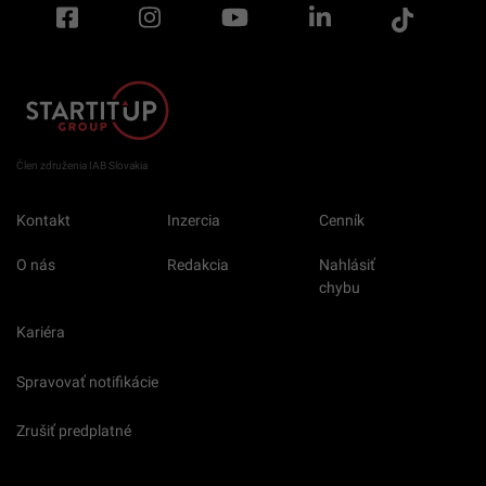
Člen združenia IAB Slovakia
Kontakt
Inzercia
Cenník
O nás
Redakcia
Nahlásiť
chybu
Kariéra
Spravovať notifikácie
Zrušiť predplatné