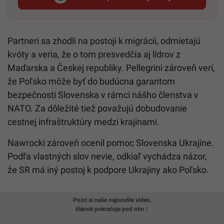
Startitup, odkaz sa otvorí v n
Partneri sa zhodli na postoji k migrácii, odmietajú
kvóty a veria, že o tom presvedčia aj lídrov z
Maďarska a Českej republiky. Pellegrini zároveň verí,
že Poľsko môže byť do budúcna garantom
bezpečnosti Slovenska v rámci nášho členstva v
NATO. Za dôležité tiež považujú dobudovanie
cestnej infraštruktúry medzi krajinami.
Nawrocki zároveň ocenil pomoc Slovenska Ukrajine.
Podľa vlastných slov nevie, odkiaľ vychádza názor,
že SR má iný postoj k podpore Ukrajiny ako Poľsko.
Pozri si naše najnovšie video,
článok pokračuje pod ním ↓