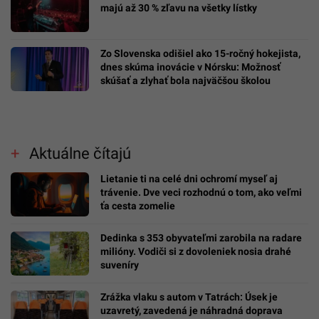
majú až 30 % zľavu na všetky lístky
Zo Slovenska odišiel ako 15-ročný hokejista,
dnes skúma inovácie v Nórsku: Možnosť
skúšať a zlyhať bola najväčšou školou
Aktuálne čítajú
Lietanie ti na celé dni ochromí myseľ aj
trávenie. Dve veci rozhodnú o tom, ako veľmi
ťa cesta zomelie
Dedinka s 353 obyvateľmi zarobila na radare
milióny. Vodiči si z dovoleniek nosia drahé
suveníry
Zrážka vlaku s autom v Tatrách: Úsek je
uzavretý, zavedená je náhradná doprava