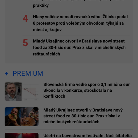
praktiky
Hlasy voličov nemali rovnakú váhu: Žilinka podal
8 protestov proti volebným obvodom, týkajú sa
miest aj krajov
Mladý Ukrajinec otvoril v Bratislave nový street
food za 30-tisíc eur. Prax získal v michelinských
reštauráciách
PREMIUM
Slovenská firma vedie spor o 3,1 milióna eur.
Skončila v konkurze, stroskotala na
konfliktoch
Mladý Ukrajinec otvoril v Bratislave nový
street food za 30-tisíc eur. Prax získal v
michelinských reštauráciách
Ušetri na Lovestream festivale: Naši čitatelia