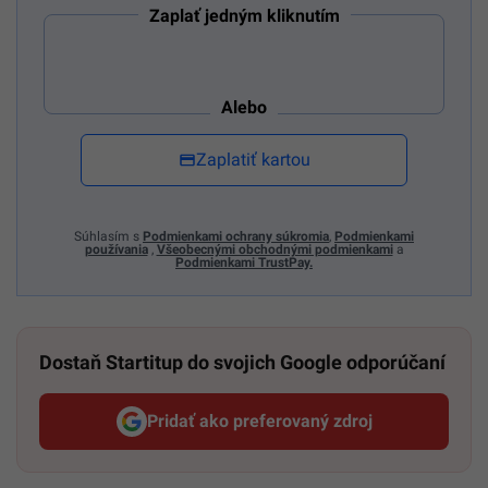
Zaplať jedným kliknutím
Alebo
Zaplatiť kartou
Súhlasím s
Podmienkami ochrany súkromia
,
Podmienkami
používania
,
Všeobecnými obchodnými podmienkami
a
Podmienkami TrustPay.
Dostaň Startitup do svojich Google odporúčaní
Pridať ako preferovaný zdroj
Startitup, odkaz sa otvorí v n