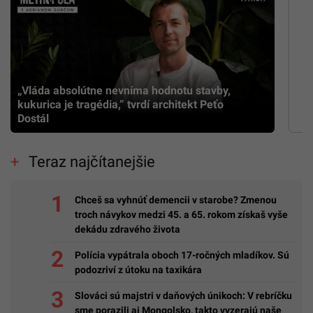
„Vláda absolútne nevníma hodnotu stavby,
kukurica je tragédia,” tvrdí architekt Peťo
Dostál
Teraz najčítanejšie
Chceš sa vyhnúť demencii v starobe? Zmenou
troch návykov medzi 45. a 65. rokom získaš vyše
dekádu zdravého života
Polícia vypátrala oboch 17-ročných mladíkov. Sú
podozriví z útoku na taxikára
Slováci sú majstri v daňových únikoch: V rebríčku
sme porazili aj Mongolsko, takto vyzerajú naše