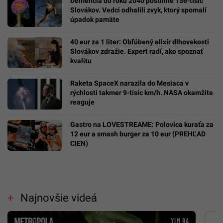
Demencia do roku 2040 postihne 156-tisíc
Slovákov. Vedci odhalili zvyk, ktorý spomalí
úpadok pamäte
40 eur za 1 liter: Obľúbený elixír dlhovekosti
Slovákov zdražie. Expert radí, ako spoznať
kvalitu
Raketa SpaceX narazila do Mesiaca v
rýchlosti takmer 9-tisíc km/h. NASA okamžite
reaguje
Gastro na LOVESTREAME: Polovica kuraťa za
12 eur a smash burger za 10 eur (PREHĽAD
CIEN)
Najnovšie videá