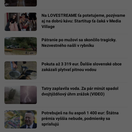
Na LOVESTREAME ťa potetujeme, pozývame
aj na dobrú kávu: Startitup ťa čaká v Media
Village
Pátranie po mužovi sa skončilo tragicky.
Nezvestného našli v rybníku
Pokuta až 3 319 eur. Ďalšie slovenské obce
zakázali plytvať pitnou vodou
Tatry zaplavila voda. Za pár minút spadol
dvojtýždňový úhrn zrážok (VIDEO)
Potrebuješ na ňu aspoň 1 400 eur: Štátna
prémia vyššia nebude, podmienky sa
sprísňujú