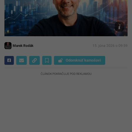
potrebuje
kapitálov
trh
Archív
Miroslav
Gáfrika
Marek Rodák
15. júna 2026 o 09:59
Odomknúť kamošovi
ČLÁNOK POKRAČUJE POD REKLAMOU