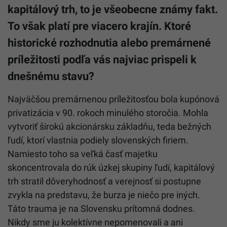
kapitálový trh, to je všeobecne známy fakt.
To však platí pre viacero krajín. Ktoré
historické rozhodnutia alebo premárnené
príležitosti podľa vás najviac prispeli k
dnešnému stavu?
Najväčšou premárnenou príležitosťou bola kupónová
privatizácia v 90. rokoch minulého storočia. Mohla
vytvoriť širokú akcionársku základňu, teda bežných
ľudí, ktorí vlastnia podiely slovenských firiem.
Namiesto toho sa veľká časť majetku
skoncentrovala do rúk úzkej skupiny ľudí, kapitálový
trh stratil dôveryhodnosť a verejnosť si postupne
zvykla na predstavu, že burza je niečo pre iných.
Táto trauma je na Slovensku prítomná dodnes.
Nikdy sme ju kolektívne nepomenovali a ani