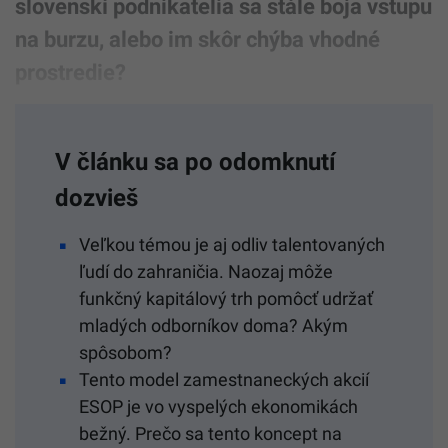
slovenskí podnikatelia sa stále boja vstupu
na burzu, alebo im skôr chýba vhodné
prostredie?
V článku sa po odomknutí
dozvieš
Veľkou témou je aj odliv talentovaných
ľudí do zahraničia. Naozaj môže
funkčný kapitálový trh pomôcť udržať
mladých odborníkov doma? Akým
spôsobom?
Tento model zamestnaneckých akcií
ESOP je vo vyspelých ekonomikách
bežný. Prečo sa tento koncept na