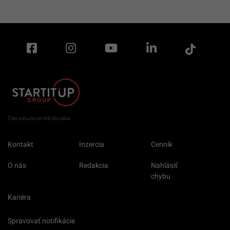
Člen združenia IAB Slovakia
Kontakt
Inzercia
Cenník
O nás
Redakcia
Nahlásiť
chybu
Kariéra
Spravovať notifikácie