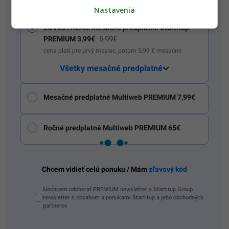
Nastavenia
LOVESTREAM Mesačné predplatné Startitup
5,99€
PREMIUM 3,99€
cena platí pre prvý mesiac, potom 5,99 € mesačne
Všetky mesačné predplatné
Mesačné predplatné Multiweb PREMIUM 7,99€
Ročné predplatné Multiweb PREMIUM 65€
Chcem vidieť celú ponuku / Mám
zľavový kód
Nechcem odoberať PREMIUM newsletter a Startitup Group
newsletter s obsahom a ponukami Startitup a jeho obchodných
partnerov.