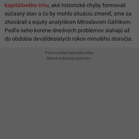
kapitálového trhu
, aké historické chyby formovali
súčasný stav a čo by mohlo situáciu zmeniť, sme sa
zhovárali s equity analytikom Miroslavom Gáfrikom.
Podľa neho korene dnešných problémov siahajú až
do obdobia deväťdesiatych rokov minulého storočia.
Pozri si naše najnovšie video,
článok pokračuje pod ním ↓