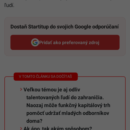
ľudí.
Dostaň Startitup do svojich Google odporúčaní
Pridať ako preferovaný zdroj
Startitup, odkaz sa otvorí v n
Veľkou témou je aj odliv
talentovaných ľudí do zahraničia.
Naozaj môže funkčný kapitálový trh
pomôcť udržať mladých odborníkov
doma?
Ak áno, tak akým spôsobom?