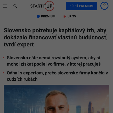
KÚPIŤ PREMIUM
PREMIUM
UP TV
Slovensko potrebuje kapitálový trh, aby
dokázalo financovať vlastnú budúcnosť,
tvrdí expert
Slovensko ešte nemá rozvinutý systém, aby si
mohol získať podiel vo firme, v ktorej pracuješ
Odhaľ s expertom, prečo slovenské firmy končia v
cudzích rukách
Slovensk