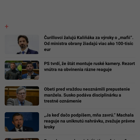
Čurillovci žalujú Kaliňáka za výroky o „mafii“.
Od ministra obrany žiadajú viac ako 100-tisíc
eur
PS tvrdí, že štát montuje ruské kamery. Rezort
vnútra na obvinenia rázne reaguje
Obeti pred vraždou neoznámili prepustenie
manžela. Susko podáva disciplinárku a
trestné oznámenie
„Ja keď dačo podpíšem, mňa zavrú.“ Machala
reaguje na uniknutú nahrávku, zvažuje právne
kroky