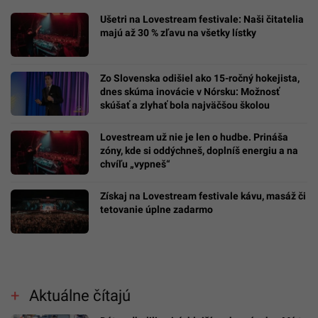
Ušetri na Lovestream festivale: Naši čitatelia
majú až 30 % zľavu na všetky lístky
Zo Slovenska odišiel ako 15-ročný hokejista,
dnes skúma inovácie v Nórsku: Možnosť
skúšať a zlyhať bola najväčšou školou
Lovestream už nie je len o hudbe. Prináša
zóny, kde si oddýchneš, doplníš energiu a na
chvíľu „vypneš“
Získaj na Lovestream festivale kávu, masáž či
tetovanie úplne zadarmo
Aktuálne čítajú