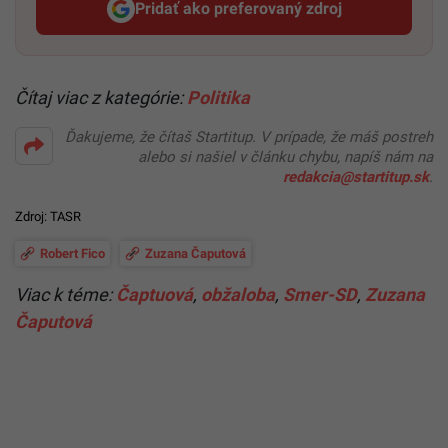
Pridať ako preferovaný zdroj
Startitup, odkaz sa otvorí v n
Čítaj viac z kategórie:
Politika
Ďakujeme, že čítaš Startitup. V prípade, že máš postreh
alebo si našiel v článku chybu, napíš nám na
redakcia@startitup.sk
.
Zdroj: TASR
Robert Fico
Zuzana Čaputová
Viac k téme:
Čaptuová
,
obžaloba
,
Smer-SD
,
Zuzana
Čaputová