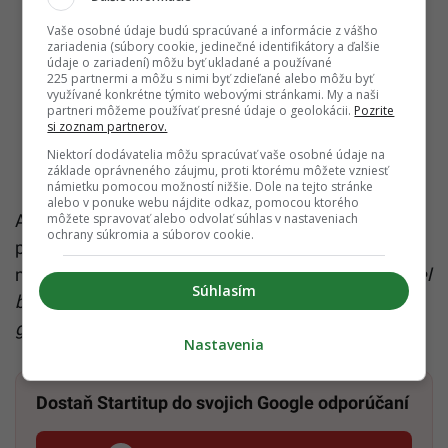
Vaše osobné údaje budú spracúvané a informácie z vášho
zariadenia (súbory cookie, jedinečné identifikátory a ďalšie
údaje o zariadení) môžu byť ukladané a používané
225 partnermi a môžu s nimi byť zdieľané alebo môžu byť
využívané konkrétne týmito webovými stránkami. My a naši
partneri môžeme používať presné údaje o geolokácii.
Pozrite
si zoznam partnerov.
Niektorí dodávatelia môžu spracúvať vaše osobné údaje na
základe oprávneného záujmu, proti ktorému môžete vzniesť
námietku pomocou možností nižšie. Dole na tejto stránke
alebo v ponuke webu nájdite odkaz, pomocou ktorého
môžete spravovať alebo odvolať súhlas v nastaveniach
Ak by teraz generálny prokurátor tvrdil, že
ochrany súkromia a súborov cookie.
prezidentka chcela ovplyvňovať trestné stíhanie,
nemohol by podľa hlavy štátu čakať dva roky.
„Musel
Súhlasím
by konať, inak by sa sám spreneveril funkcii
generálneho prokurátora,
“ odkázal Matej.
Nastavenia
Dostaň Startitup do svojich Google odporúčaní