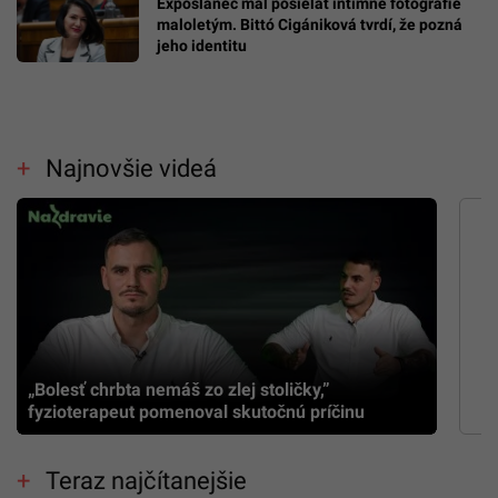
Exposlanec mal posielať intímne fotografie
maloletým. Bittó Cigániková tvrdí, že pozná
jeho identitu
Najnovšie videá
„Bolesť chrbta nemáš zo zlej stoličky,”
fyzioterapeut pomenoval skutočnú príčinu
Teraz najčítanejšie