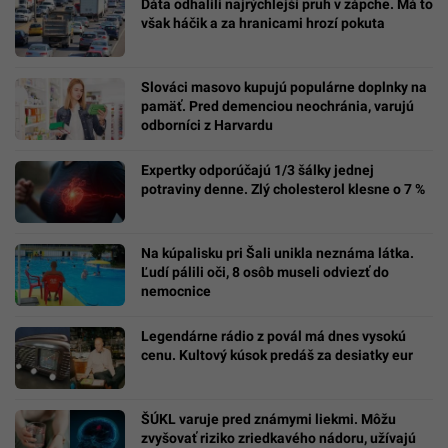
Dáta odhalili najrýchlejší pruh v zápche. Má to
však háčik a za hranicami hrozí pokuta
Slováci masovo kupujú populárne doplnky na
pamäť. Pred demenciou neochránia, varujú
odborníci z Harvardu
Expertky odporúčajú 1/3 šálky jednej
potraviny denne. Zlý cholesterol klesne o 7 %
Na kúpalisku pri Šali unikla neznáma látka.
Ľudí pálili oči, 8 osôb museli odviezť do
nemocnice
Legendárne rádio z povál má dnes vysokú
cenu. Kultový kúsok predáš za desiatky eur
ŠÚKL varuje pred známymi liekmi. Môžu
zvyšovať riziko zriedkavého nádoru, užívajú