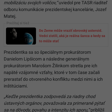
mobilizáciu svojich voličov,“
uviedol pre TASR riaditeľ
odboru komunikácie prezidentskej kancelárie, Jozef
Matej.
Do Zeme môže vraziť obrovský asteroid.
Vedci zistili, aká je reálna šanca a kedy sa
to môže stať
Prezidentka sa so špeciálnym prokurátorom
Danielom Lipšicom a následne generálnym
prokurátorom Marošom Žilinkom stretla pre ich
napäté vzájomné vzťahy, ktoré v tom čase začali
prerastať do otvoreného konfliktu medzi nimi a ich
inštitúciami.
„Keďže prezidentka zodpovedá za riadny chod
ústavných orgánov, považovala za primerané pýtať
sa na dôvody, povahu a intenzitu ich sporu,“
priblížil