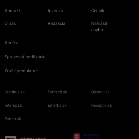
Kontakt
Inzercia
Cenník
O nás
Redakcia
Nahlásiť
chybu
Kariéra
Spravovať notifikácie
Zrušiť predplatné
Startitup.sk
Fontech.sk
Odzadu.sk
Interez.sk
Emefka.sk
Receptik.sk
Femm.sk