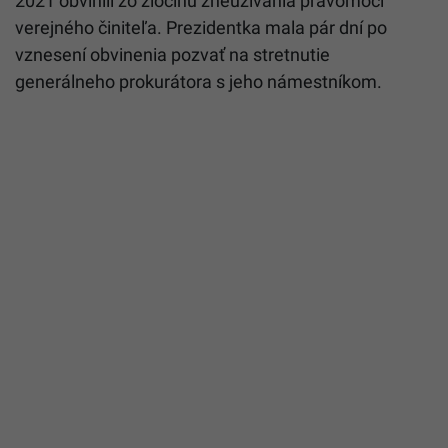
2021 obvinili zo zločinu zneužívania právomoci
verejného činiteľa. Prezidentka mala pár dní po
vznesení obvinenia pozvať na stretnutie
generálneho prokurátora s jeho námestníkom.