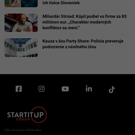
ich tisíce Sloveniek
Miliardár Strnad: Kúpil podiel vo firme za 83
miliónov eur. „Charakter moderných
konfliktov sa mení.“
Kauza v šou Party Shore: Polícia preveruje
podozrenie z násilného činu
Člen združenia IAB Slovakia