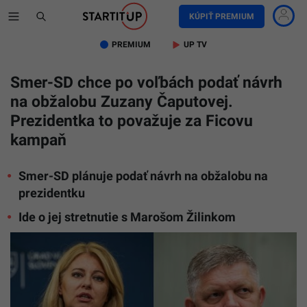
KÚPIŤ PREMIUM
PREMIUM
UP TV
Smer-SD chce po voľbách podať návrh
na obžalobu Zuzany Čaputovej.
Prezidentka to považuje za Ficovu
kampaň
Smer-SD plánuje podať návrh na obžalobu na
prezidentku
Ide o jej stretnutie s Marošom Žilinkom
Preziden
SR
Zuzana
Čaputová
predseda
strany