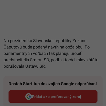
Na prezidentku Slovenskej republiky Zuzanu
Čaputovú bude podaný návrh na obžalobu. Po
parlamentných voľbách tak plánujú urobiť
predstavitelia Smeru-SD, podľa ktorých hlava štátu
porušovala Ústavu SR.
Dostaň Startitup do svojich Google odporúčaní
Pridať ako preferovaný zdroj
Startitup, odkaz sa otvorí v n