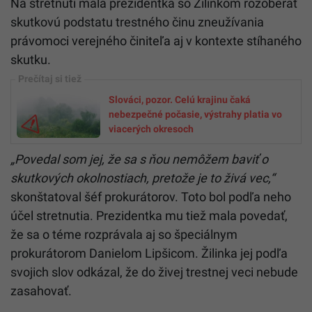
Na stretnutí mala prezidentka so Žilinkom rozoberať
skutkovú podstatu trestného činu zneužívania
právomoci verejného činiteľa aj v kontexte stíhaného
skutku.
Slováci, pozor. Celú krajinu čaká
nebezpečné počasie, výstrahy platia vo
viacerých okresoch
„Povedal som jej, že sa s ňou nemôžem baviť o
skutkových okolnostiach, pretože je to živá vec,“
skonštatoval šéf prokurátorov. Toto bol podľa neho
účel stretnutia. Prezidentka mu tiež mala povedať,
že sa o téme rozprávala aj so špeciálnym
prokurátorom Danielom Lipšicom. Žilinka jej podľa
svojich slov odkázal, že do živej trestnej veci nebude
zasahovať.