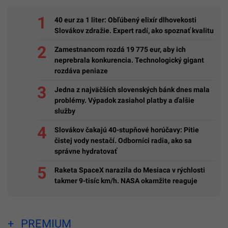
40 eur za 1 liter: Obľúbený elixír dlhovekosti
Slovákov zdražie. Expert radí, ako spoznať kvalitu
Zamestnancom rozdá 19 775 eur, aby ich
neprebrala konkurencia. Technologický gigant
rozdáva peniaze
Jedna z najväčších slovenských bánk dnes mala
problémy. Výpadok zasiahol platby a ďalšie
služby
Slovákov čakajú 40-stupňové horúčavy: Pitie
čistej vody nestačí. Odborníci radia, ako sa
správne hydratovať
Raketa SpaceX narazila do Mesiaca v rýchlosti
takmer 9-tisíc km/h. NASA okamžite reaguje
PREMIUM