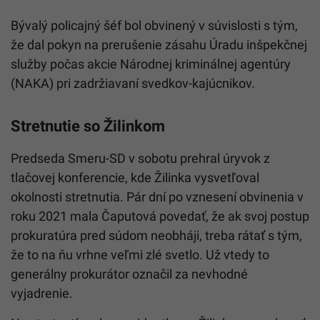
Bývalý policajný šéf bol obvinený v súvislosti s tým,
že dal pokyn na prerušenie zásahu Úradu inšpekčnej
služby počas akcie Národnej kriminálnej agentúry
(NAKA) pri zadržiavaní svedkov-kajúcnikov.
Stretnutie so Žilinkom
Predseda Smeru-SD v sobotu prehral úryvok z
tlačovej konferencie, kde Žilinka vysvetľoval
okolnosti stretnutia. Pár dní po vznesení obvinenia v
roku 2021 mala Čaputová povedať, že ak svoj postup
prokuratúra pred súdom neobháji, treba rátať s tým,
že to na ňu vrhne veľmi zlé svetlo. Už vtedy to
generálny prokurátor označil za nevhodné
vyjadrenie.