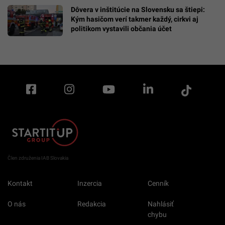
Dôvera v inštitúcie na Slovensku sa štiepi:
Kým hasičom verí takmer každý, cirkvi aj
politikom vystavili občania účet
Člen združenia IAB Slovakia
Kontakt
Inzercia
Cenník
O nás
Redakcia
Nahlásiť
chybu