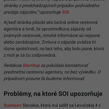
stránky z predchádzajúcich prípadov podvodného
predaja zájazdov,“
upozorňuje
SOI
.
Aj keď stránka pôsobí ako bežná online cestovná
agentúra a tvrdí, že sprostredkúva zájazdy od
známych cestoviek, mnohé informácie sú nejasné
alebo zavádzajúce. Zmluva o zájazde uvádza tri
rôzne spoločnosti, no bez toho, aby bolo jasné, ktorá
z nich je za čo zodpovedná.
Redakcia
Startitup
sa pokúšala kontaktovať
predmetnú cestovnú agentúru, no bez výsledku. O
prípadnom posune ťa budeme informovať.
Problémy, na ktoré SOI upozorňuje
Suntours
Slovakia, ktorá má sídliť na Levočskej 4 v