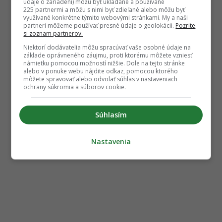
údaje o zariadení) môžu byť ukladané a používané
225 partnermi a môžu s nimi byť zdieľané alebo môžu byť
využívané konkrétne týmito webovými stránkami. My a naši
partneri môžeme používať presné údaje o geolokácii.
Pozrite
si zoznam partnerov.
Niektorí dodávatelia môžu spracúvať vaše osobné údaje na
základe oprávneného záujmu, proti ktorému môžete vzniesť
námietku pomocou možností nižšie. Dole na tejto stránke
alebo v ponuke webu nájdite odkaz, pomocou ktorého
môžete spravovať alebo odvolať súhlas v nastaveniach
ochrany súkromia a súborov cookie.
Súhlasím
Nastavenia