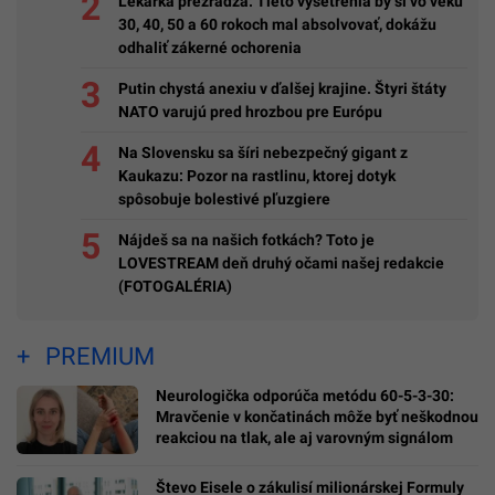
Lekárka prezrádza: Tieto vyšetrenia by si vo veku
30, 40, 50 a 60 rokoch mal absolvovať, dokážu
odhaliť zákerné ochorenia
Putin chystá anexiu v ďalšej krajine. Štyri štáty
NATO varujú pred hrozbou pre Európu
Na Slovensku sa šíri nebezpečný gigant z
Kaukazu: Pozor na rastlinu, ktorej dotyk
spôsobuje bolestivé pľuzgiere
Nájdeš sa na našich fotkách? Toto je
LOVESTREAM deň druhý očami našej redakcie
(FOTOGALÉRIA)
PREMIUM
Neurologička odporúča metódu 60-5-3-30:
Mravčenie v končatinách môže byť neškodnou
reakciou na tlak, ale aj varovným signálom
Števo Eisele o zákulisí milionárskej Formuly