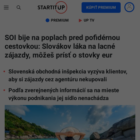
KÚPIŤ PREMIUM
PREMIUM
UP TV
SOI bije na poplach pred pofidérnou
cestovkou: Slovákov láka na lacné
zájazdy, môžeš prísť o stovky eur
Slovenská obchodná inšpekcia vyzýva klientov,
aby si zájazdy cez agentúru nekupovali
Podľa zverejnených informácií sa na mieste
výkonu podnikania jej sídlo nenachádza