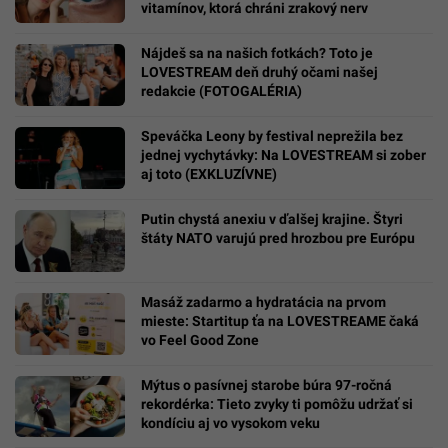
vitamínov, ktorá chráni zrakový nerv
Nájdeš sa na našich fotkách? Toto je
LOVESTREAM deň druhý očami našej
redakcie (FOTOGALÉRIA)
Speváčka Leony by festival neprežila bez
jednej vychytávky: Na LOVESTREAM si zober
aj toto (EXKLUZÍVNE)
Putin chystá anexiu v ďalšej krajine. Štyri
štáty NATO varujú pred hrozbou pre Európu
Masáž zadarmo a hydratácia na prvom
mieste: Startitup ťa na LOVESTREAME čaká
vo Feel Good Zone
Mýtus o pasívnej starobe búra 97-ročná
rekordérka: Tieto zvyky ti pomôžu udržať si
kondíciu aj vo vysokom veku