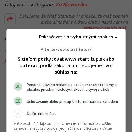
Čítaj viac z kategórie:
Zo Slovenska
Ďakujeme, že čítaš Startitup. V prípade, že máš postreh
alebo si našiel v článku chybu, napíš nám na
redakcia@startitup.sk
.
Pokračovať s nevyhnutnými cookies →
Zdroje:
tvnoviny
,
suntours
,
SOI
Víta ťa www.startitup.sk
Viac k téme:
cestovná kancelária
,
dovolenka
,
S cieľom poskytovať www.startitup.sk ako
podvody
,
SOI
doteraz, podľa zákona potrebujeme tvoj
súhlas na:
Personalizovaná reklama a obsah, meranie reklamy a
obsahu, prieskum cieľových skupín a vývoj služieb
Uchovávanie alebo prístup k informáciám na zariadení
Ďalšie informácie
Vaše osobné údaje budú spracúvané a informácie z vášho
zariadenia (súbory cookie, jedinečné identifikátory a ďalšie