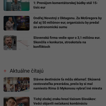
1: Prenájom komentátorskej búdky stál 15-
tisíc eur
Ondřej Novotný z Oktagonu. Za McGregora by
dal aj 50 miliónov eur, organizáciu by predal
za astronomickú sumu
Slovenská firma vedie spor o 3,1 milióna eur.
Skončila v konkurze, stroskotala na
konfliktoch
Aktuálne čítajú
Slávne destinácie ťa môžu sklamať: Skúsená
cestovateľka prezrádza, prečo by si mal
namiesto Ríma či Mykonosu vybrať iné miesta
Tichý zlodej zraku hrozí tisícom Slovákov:
Vedci objavili nečakanú kombináciu