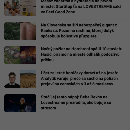
Masáž zadarmo a hydratácia na prvom
mieste: Startitup ťa na LOVESTREAME čaká
vo Feel Good Zone
Na Slovensku sa šíri nebezpečný gigant z
Kaukazu: Pozor na rastlinu, ktorej dotyk
spôsobuje bolestivé pľuzgiere
Nočný požiar na Horehroní spálil 10 stavieb:
Hasiči priamo na mieste odhalili podozrivú
príčinu
Účet za letné horúčavy dorazí až na jeseň:
Analytik varuje, prečo sa sucho na poliach
prejaví na cenovkách o 3 až 6 mesiacov
Stačí jej tento nápoj: Bebe Rexha na
Lovestreame prezradila, ako bojuje so
stresom