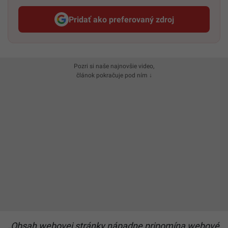
Pridať ako preferovaný zdroj
Startitup, odkaz sa otvorí v n
Pozri si naše najnovšie video,
článok pokračuje pod ním ↓
„Obsah webovej stránky nápadne pripomína webové