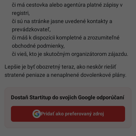
či má cestovka alebo agentúra platné zápisy v
registri,
či sú na stránke jasne uvedené kontakty a
prevádzkovateľ,
či máš k dispozícii kompletné a zrozumiteľné
obchodné podmienky,
či vieš, kto je skutočným organizátorom zájazdu.
Lepšie je byť obozretný teraz, ako neskôr riešiť
stratené peniaze a nenaplnené dovolenkové plány.
Dostaň Startitup do svojich Google odporúčaní
Pridať ako preferovaný zdroj
Startitup, odkaz sa otvorí v n