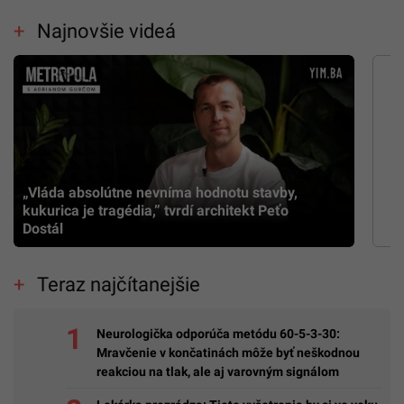
Najnovšie videá
„Vláda absolútne nevníma hodnotu stavby,
kukurica je tragédia,” tvrdí architekt Peťo
Dostál
Teraz najčítanejšie
Neurologička odporúča metódu 60-5-3-30:
Mravčenie v končatinách môže byť neškodnou
reakciou na tlak, ale aj varovným signálom