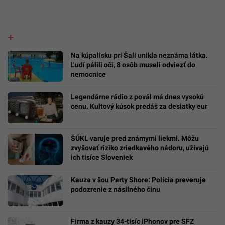
Na kúpalisku pri Šali unikla neznáma látka.
Ľudí pálili oči, 8 osôb museli odviezť do
nemocnice
Legendárne rádio z povál má dnes vysokú
cenu. Kultový kúsok predáš za desiatky eur
ŠÚKL varuje pred známymi liekmi. Môžu
zvyšovať riziko zriedkavého nádoru, užívajú
ich tisíce Sloveniek
Kauza v šou Party Shore: Polícia preveruje
podozrenie z násilného činu
Firma z kauzy 34-tisíc iPhonov pre SFZ