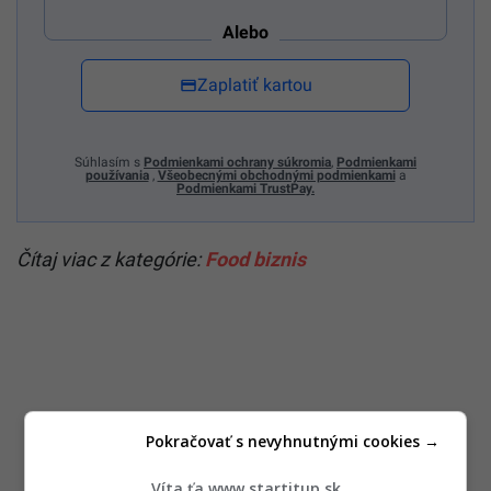
Alebo
Zaplatiť kartou
Súhlasím s
Podmienkami ochrany súkromia
,
Podmienkami
používania
,
Všeobecnými obchodnými podmienkami
a
Podmienkami TrustPay.
Čítaj viac z kategórie:
Food biznis
Pokračovať s nevyhnutnými cookies →
Víta ťa www.startitup.sk