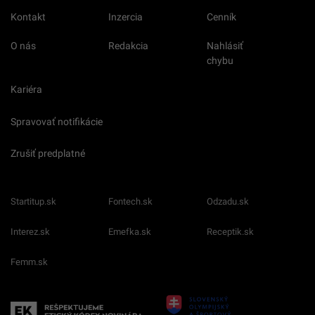
Kontakt
Inzercia
Cenník
O nás
Redakcia
Nahlásiť
chybu
Kariéra
Spravovať notifikácie
Zrušiť predplatné
Startitup.sk
Fontech.sk
Odzadu.sk
Interez.sk
Emefka.sk
Receptik.sk
Femm.sk