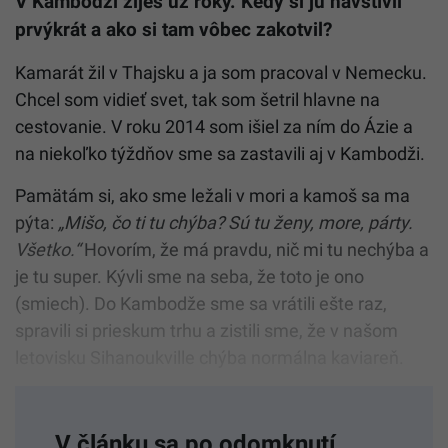
V Kambodži žiješ už roky. Kedy si ju navštívil
prvýkrát a ako si tam vôbec zakotvil?
Kamarát žil v Thajsku a ja som pracoval v Nemecku.
Chcel som vidieť svet, tak som šetril hlavne na
cestovanie. V roku
2014
som išiel za ním do Ázie a
na niekoľko týždňov sme sa zastavili aj v Kambodži.
Pamätám si, ako sme ležali v mori a kamoš sa ma
pýta:
„Mišo, čo ti tu chýba? Sú tu ženy, more, párty.
Všetko.“
Hovorím, že má pravdu, nič mi tu nechýba a
je tu super. Kývli sme na seba, že toto je ono
(smiech). Do Kambodže sme sa vrátili ešte raz,
spravili si prieskum trhu a zistili sme, že v našom
letovisku Sihanoukville chýba normálna kaviareň.
V článku sa po odomknutí