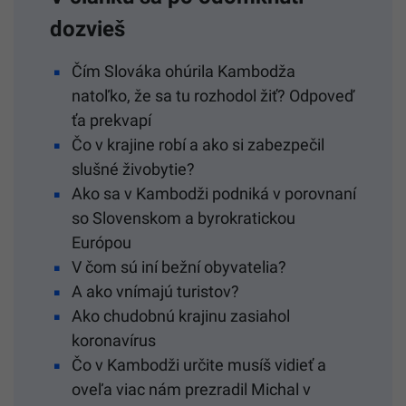
dozvieš
Čím Slováka ohúrila Kambodža
natoľko, že sa tu rozhodol žiť? Odpoveď
ťa prekvapí
Čo v krajine robí a ako si zabezpečil
slušné živobytie?
Ako sa v Kambodži podniká v porovnaní
so Slovenskom a byrokratickou
Európou
V čom sú iní bežní obyvatelia?
A ako vnímajú turistov?
Ako chudobnú krajinu zasiahol
koronavírus
Čo v Kambodži určite musíš vidieť a
oveľa viac nám prezradil Michal v