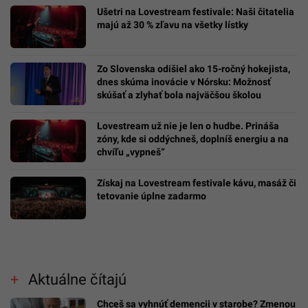
Ušetri na Lovestream festivale: Naši čitatelia
majú až 30 % zľavu na všetky lístky
Zo Slovenska odišiel ako 15-ročný hokejista,
dnes skúma inovácie v Nórsku: Možnosť
skúšať a zlyhať bola najväčšou školou
Lovestream už nie je len o hudbe. Prináša
zóny, kde si oddýchneš, doplníš energiu a na
chvíľu „vypneš“
Získaj na Lovestream festivale kávu, masáž či
tetovanie úplne zadarmo
Aktuálne čítajú
Chceš sa vyhnúť demencii v starobe? Zmenou