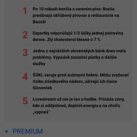
Po 10 rokoch končia s varením piva: Bratia
predávajú obľúbený pivovar a reštaurácie na
Bazoši
Expertky odporúčajú 1/3 šálky jednej potraviny
denne. Zlý cholesterol klesne o 7 %
Jedna z najväčších slovenských bánk dnes mala
problémy. Výpadok zasiahol platby a ďalšie
služby
ŠÚKL varuje pred známymi liekmi. Môžu zvyšovať
riziko zriedkavého nádoru, užívajú ich tisíce
Sloveniek
Lovestream už nie je len o hudbe. Prináša zóny,
kde si oddýchneš, doplníš energiu a na chvíľu
„vypneš“
PREMIUM