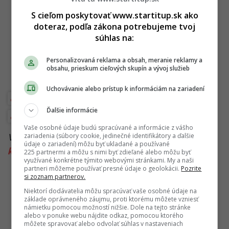
S cieľom poskytovať www.startitup.sk ako
doteraz, podľa zákona potrebujeme tvoj
súhlas na:
Personalizovaná reklama a obsah, meranie reklamy a
obsahu, prieskum cieľových skupín a vývoj služieb
Uchovávanie alebo prístup k informáciám na zariadení
Ázia
Food biznis
Kam do zahraničia
Ďalšie informácie
Podnikateľské príbehy
Vaše osobné údaje budú spracúvané a informácie z vášho
zariadenia (súbory cookie, jedinečné identifikátory a ďalšie
Viac k téme:
cestovanie
,
exotika
,
kambodza
,
údaje o zariadení) môžu byť ukladané a používané
kaviareň
,
podnikanie
225 partnermi a môžu s nimi byť zdieľané alebo môžu byť
využívané konkrétne týmito webovými stránkami. My a naši
partneri môžeme používať presné údaje o geolokácii.
Pozrite
si zoznam partnerov.
Niektorí dodávatelia môžu spracúvať vaše osobné údaje na
základe oprávneného záujmu, proti ktorému môžete vzniesť
námietku pomocou možností nižšie. Dole na tejto stránke
alebo v ponuke webu nájdite odkaz, pomocou ktorého
môžete spravovať alebo odvolať súhlas v nastaveniach