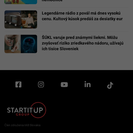
Legendárne rádio z povál má dnes vysokú
cenu. Kultový kúsok predáš za desiatky eur
ŠÚKL varuje pred známymi liekmi. Môžu
zvyšovať riziko zriedkavého nádoru, užívajú
ich tisíce Sloveniek
Člen združenia IAB Slovakia