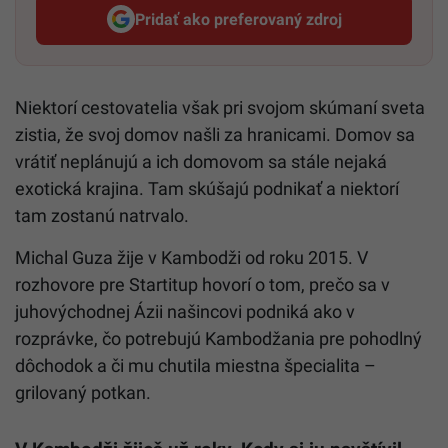
Pridať ako preferovaný zdroj
Startitup, odkaz sa otvorí v n
Niektorí cestovatelia však pri svojom skúmaní sveta
zistia, že svoj domov našli za hranicami. Domov sa
vrátiť neplánujú a ich domovom sa stále nejaká
exotická krajina. Tam skúšajú podnikať a niektorí
tam zostanú natrvalo.
Michal Guza žije v Kambodži od roku 2015. V
rozhovore pre Startitup hovorí o tom, prečo sa v
juhovýchodnej Ázii našincovi podniká ako v
rozprávke, čo potrebujú Kambodžania pre pohodlný
dôchodok a či mu chutila miestna špecialita –
grilovaný potkan.