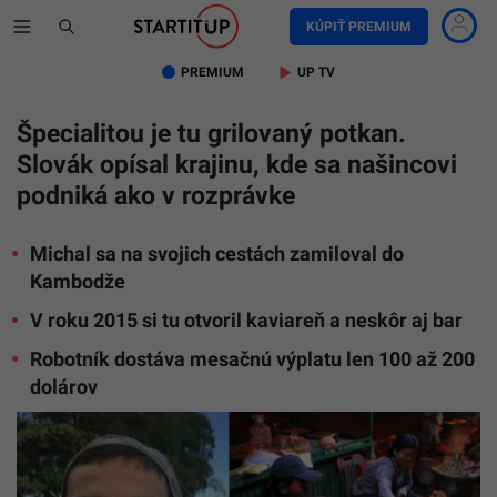
KÚPIŤ PREMIUM
PREMIUM
UP TV
Špecialitou je tu grilovaný potkan.
Slovák opísal krajinu, kde sa našincovi
podniká ako v rozprávke
Michal sa na svojich cestách zamiloval do
Kambodže
V roku 2015 si tu otvoril kaviareň a neskôr aj bar
Robotník dostáva mesačnú výplatu len 100 až 200
dolárov