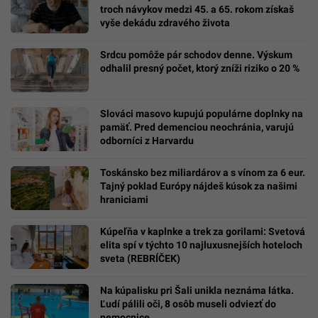
troch návykov medzi 45. a 65. rokom získaš
vyše dekádu zdravého života
Srdcu pomôže pár schodov denne. Výskum
odhalil presný počet, ktorý zníži riziko o 20 %
Slováci masovo kupujú populárne doplnky na
pamäť. Pred demenciou neochránia, varujú
odborníci z Harvardu
Toskánsko bez miliardárov a s vínom za 6 eur.
Tajný poklad Európy nájdeš kúsok za našimi
hraniciami
Kúpeľňa v kaplnke a trek za gorilami: Svetová
elita spí v týchto 10 najluxusnejších hoteloch
sveta (REBRÍČEK)
Na kúpalisku pri Šali unikla neznáma látka.
Ľudí pálili oči, 8 osôb museli odviezť do
nemocnice