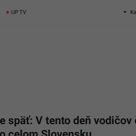
UP TV
Ka
e späť: V tento deň vodičov
po celom Slovensku