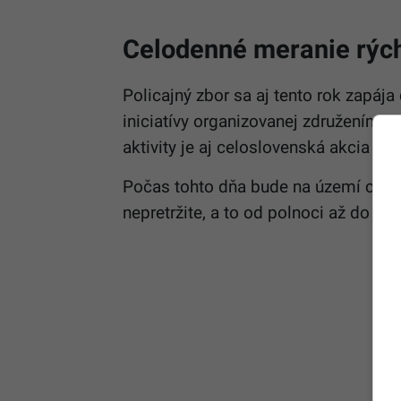
Celodenné meranie rých
Policajný zbor sa aj tento rok zapá
iniciatívy organizovanej združením 
aktivity je aj celoslovenská akcia
„Sp
Počas tohto dňa bude na území celéh
nepretržite, a to od polnoci až do 24