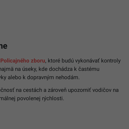
éne
y
Policajného zboru
, ktoré budú vykonávať kontroly
 najmä na úseky, kde dochádza k častému
ávky alebo k dopravným nehodám.
zpečnosť na cestách a zároveň upozorniť vodičov na
álnej povolenej rýchlosti.