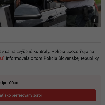
foto
TASR/Ver
Mihalikov
TASR/Ra
Stoklasa
av sa na zvýšené kontroly. Polícia upozorňuje na
sť
. Informovala o tom Polícia Slovenskej republiky
 odporúčaní
dať ako preferovaný zdroj
Startitup, odkaz sa otvorí v novom okne