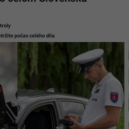
troly
etržite počas celého dňa
Ilustračn