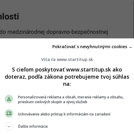
losti
ja do medzinárodnej dopravno-bezpečnostnej
ROADPOL, ktorá nesie názov
„Speed“
. Súčasťou tejto
Pokračovať s nevyhnutnými cookies →
eed Marathon“
, ktorá sa uskutoční 15. apríla 2026.
Víta ťa www.startitup.sk
o Slovenska prebiehať meranie rýchlosti
S cieľom poskytovať www.startitup.sk ako
:00 hodiny.
doteraz, podľa zákona potrebujeme tvoj súhlas
na:
Personalizovaná reklama a obsah, meranie reklamy a obsahu,
prieskum cieľových skupín a vývoj služieb
Uchovávanie alebo prístup k informáciám na zariadení
Ďalšie informácie