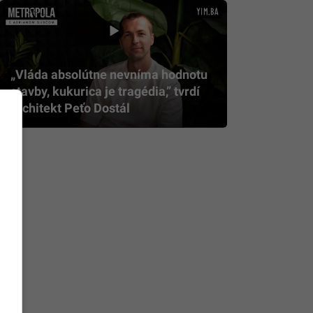
„Vláda absolútne nevníma hodnotu
stavby, kukurica je tragédia,” tvrdí
architekt Peťo Dostál