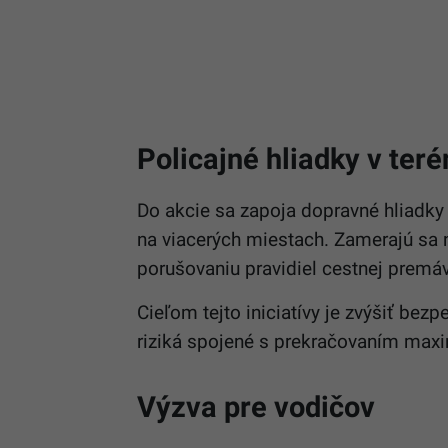
Policajné hliadky v ter
Do akcie sa zapoja dopravné hliadk
na viacerých miestach. Zamerajú sa
porušovaniu pravidiel cestnej prem
Cieľom tejto iniciatívy je zvýšiť be
riziká spojené s prekračovaním maxim
Výzva pre vodičov