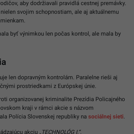
vodičov, aby dodržiavali pravidlá cestnej premávky.
 nielen svojim schopnostiam, ale aj aktuálnemu
odmienkam.
ala byť výnimkou len počas kontrol, ale mala by
ia
je len dopravným kontrolám. Paralelne rieši aj
ančnými prostriedkami z Európskej únie.
oti organizovanej kriminalite Prezídia Policajného
šovskom kraji v rámci akcie s názvom
ala Polícia Slovenskej republiky na
sociálnej sieti
.
hádzajúcu akciu
„TECHNOLÓG I.“
.