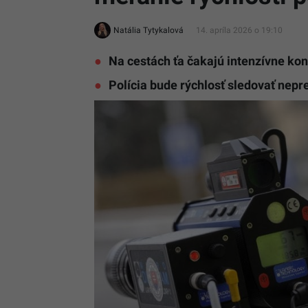
Natália Tytykalová
14. apríla 2026 o 19:10
Na cestách ťa čakajú intenzívne kon
Polícia bude rýchlosť sledovať nepr