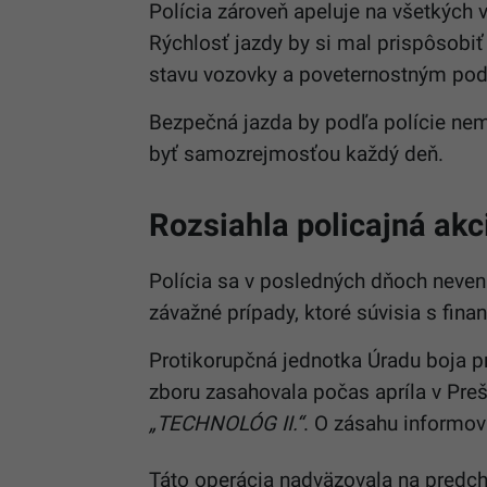
Polícia zároveň apeluje na všetkých 
Rýchlosť jazdy by si mal prispôsobiť
stavu vozovky a poveternostným p
Bezpečná jazda by podľa polície nem
byť samozrejmosťou každý deň.
Rozsiahla policajná akc
Polícia sa v posledných dňoch nevenu
závažné prípady, ktoré súvisia s fin
Protikorupčná jednotka Úradu boja pr
zboru zasahovala počas apríla v Pre
„TECHNOLÓG II.“
. O zásahu informov
Táto operácia nadväzovala na predc