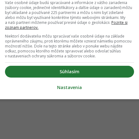
Vaše osobné údaje budú spracúvané a informácie z vášho zariadenia
(súbory cookie, jedinečné identifikátory a ďalšie údaje o zariadení) môžu
byť ukladané a používané 225 partnermi a môžu s nimi byť zdieľané
alebo môžu byť využívané konkrétne týmito webovými stránkami. My
a naši partneri môžeme používať presné údaje o geolokácii.
Pozrite si
zoznam partnerov.
Niektorí dodávatelia môžu spracúvať vaše osobné údaje na základe
oprávneného záujmu, proti ktorému môžete vzniesť námietku pomocou
možností nižšie. Dole na tejto stránke alebo v ponuke webu nájdite
odkaz, pomocou ktorého môžete spravovať alebo odvolať súhlas
v nastaveniach ochrany súkromia a súborov cookie.
Súhlasím
Nastavenia