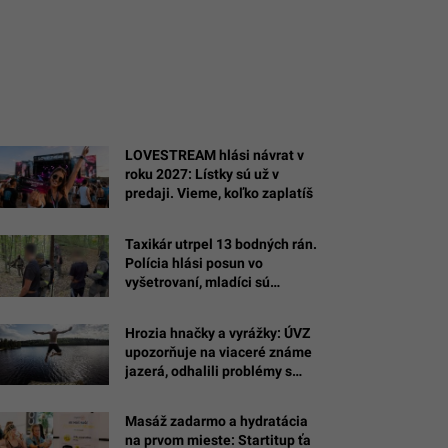
LOVESTREAM hlási návrat v
roku 2027: Lístky sú už v
predaji. Vieme, koľko zaplatíš
Taxikár utrpel 13 bodných rán.
Polícia hlási posun vo
vyšetrovaní, mladíci sú
obvinení
Hrozia hnačky a vyrážky: ÚVZ
upozorňuje na viaceré známe
jazerá, odhalili problémy s
kvalitou vody
Masáž zadarmo a hydratácia
na prvom mieste: Startitup ťa
á