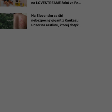
na LOVESTREAME čaká vo Feel
onika
Good Zone
á,
Na Slovensku sa šíri
dovan
nebezpečný gigant z Kaukazu:
Pozor na rastlinu, ktorej dotyk
spôsobuje bolestivé pľuzgiere